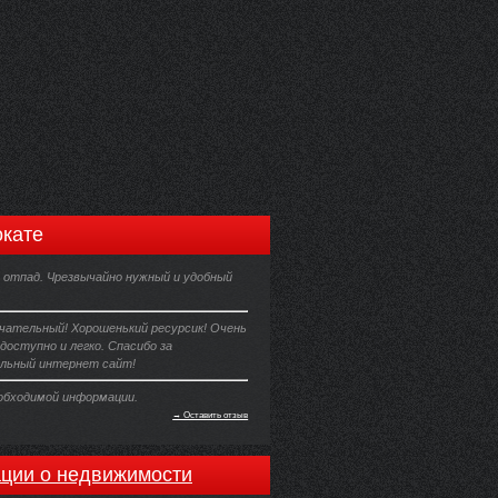
кате
 отпад. Чрезвычайно нужный и удобный
чательный! Хорошенький ресурсик! Очень
 доступно и легко. Спасибо за
льный интернет сайт!
еобходимой информации.
→ Оставить отзыв
ции о недвижимости