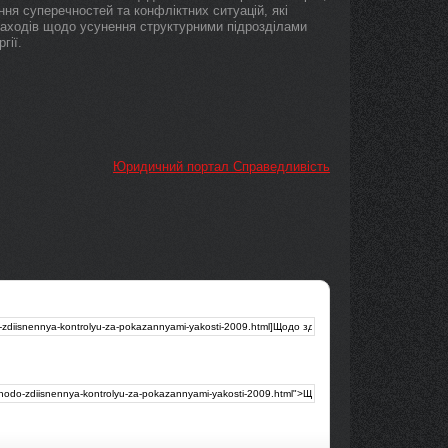
ання суперечностей та конфліктних ситуацій, які
заходів щодо усунення структурними підрозділами
гії.
Юридичний портал Справедливість