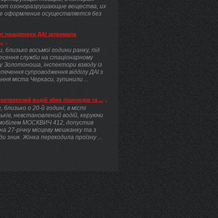
ют озоноразрушающие вещества, их
е оформление осуществляется без
.
і працівники ДАІ затримали
..
, близько восьмої години ранку, під
несення служби на стаціонарному
у Золотоноша, інспектори взводу із
печення супроводження відділу ДАІ з
ння міста Черкаси, зупинили ...
нетверезий водій збив пішоходів та ...
, близько о 20-й годині, в місті
ьків, невстановлений водій, керуючи
мобілем МОСКВИЧ 412, допустив
 на 27-річну місцеву мешканку та з
ди зник. Жінка переходила проїзну ...