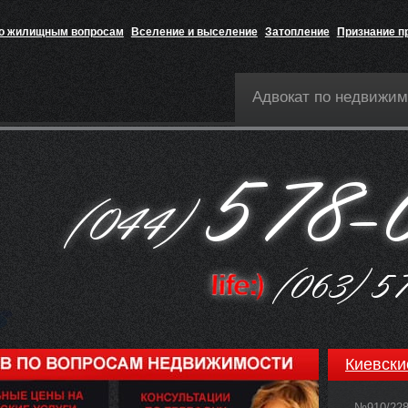
по жилищным вопросам
Вселение и выселение
Затопление
Признание п
Адвокат по недвижим
Киевски
№910/22