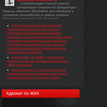
змінюються пропорції розподілу єдиного внеску на
Следователями Главной военной
загальнообов'язкове державне соціальне
прокуратуры Генеральной прокуратуры
страхування за видами загальнообов'язкового
Украины закончено досудебное расследование в
державного соціального страхування.
уголовном производстве по факту хищения
должностными лицами ГП «Киевский
бронетанковый ...
Про підписання Угоди між Кабінетом
Міністрів України та Урядом Італійської
Республіки про перевезення військових
вантажів та персоналу через територію України
у зв’язку з участю Збройних Сил Італійської
Республіки у Міжнародних силах сприяння
безпеці в Ісламській Республіці Афганістан,
Кабінет Міністрів України
виданої ТОВ „СП „НИВА”, Національна
комісія, що здійснює державне регулювання у
сфері енергетики
Про звільнення О. Гики з посади голови
Канівської районної державної адміністрації
Черкаської області, Президент України
Адвокат по ЖКХ