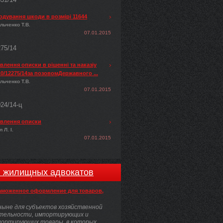
одування шкоди в розмірі 11644
льченко Т.В.
07.01.2015
275/14
лення описки в рішенні та наказіу
0/12275/14за позовомДержавного ...
льченко Т.В.
07.01.2015
024/14-ц
влення описки
 Л. І.
07.01.2015
и жилищных адвокатов
аможенное оформление для товаров,
ыне для субъектов хозяйственной
тельности, импортирующих и
портирующих товары, в которых