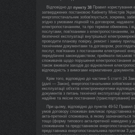
Відповідно до
Правил користування е
пункту 38
затверджених постановою Кабінету Міністрів Украї
енергопостачальник зобов'язується, зокрема, забе
згідно з умовами ліцензій та договором; надавати 
електропостачанням, та про терміни обмежень і в
послугами, пов'язаними з електропостачанням, з
безпечної експлуатації внутрішньої електромереж
проводити планову повірку, ремонт і заміну прилад
технічними документами та договором; розглядат
послуг, пов'язаних з постачанням електричної енер
передбачені законодавством; приймати письмові та
споживачів щодо порушення електропостачання або
також вживати заходів до відновлення електропос
відповідність з вимогами нормативних документів.
Крім того, відповідно до частини 5 статті 24 Зак
(далі — Закон), енергопостачальники зобов'язані 
експлуатації об'єктів електроенергетики відповід
документів з питань технічної експлуатації елект
надійне та якісне постачання (транспортування) ене
При цьому, відповідно до пунктів 49-52 Правил 
умов договору споживач викликає представника е
акта-претензії споживача, в якому зазначаються т
тощо (форму типового акта-претензії наведено у д
споживачем та представником енергопостачальника
представника енергопостачальника протягом 3 днів