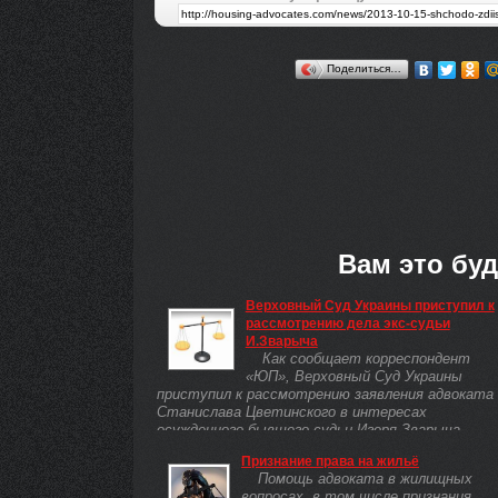
Поделиться…
Вам это буд
Верховный Суд Украины приступил к
рассмотрению дела экс-судьи
И.Зварыча
Как сообщает корреспондент
«ЮП», Верховный Суд Украины
приступил к рассмотрению заявления адвоката
Станислава Цветинского в интересах
осужденного бывшего судьи Игоря Зварыча.
Адвокат требует ...
Признание права на жильё
Помощь адвоката в жилищных
вопросах, в том числе признания