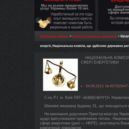
Жилищный адвокат
>
Новости жилищных адвокатов
>
Щодо
енергії, Національна комісія, що здійснює державне р
НАЦІОНАЛЬНА КОМІСІ
СФЕРІ ЕНЕРГЕТИКИ
04.09.2013 № 6075/26/47
С-ль Р.І. м. Київ ПАТ «
» Управлінн
КИЇВЕНЕРГО
Шановні мешканці будинку 31, що знаходиться н
На виконання доручення Прем’єр-міністра Украї
щодо врегулювання проблемних питань, Національ
сфері енергетики (далі — НКРЕ), розглянула Ваше
компетенції повідомляє.