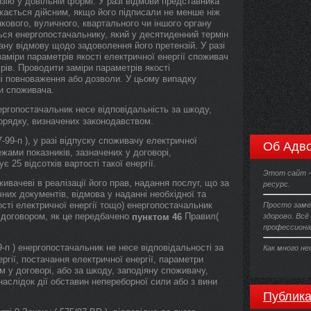
зію у довільній формі. У разі відмови представника
ажається дійсним, якщо його підписали не менше ніж
кового, вуличного, квартального чи іншого органу
ься енергопостачальнику, який у десятиденний термін
ану відмову щодо задоволення його претензій. У разі
аміри параметрів якості електричної енергії споживач
рів. Проводити заміри параметрів якості
дні повноваження або дозволи. У цьому випадку
и споживача.
ергопостачальник несе відповідальність за шкоду,
порядку, визначених законодавством.
-99-п ), у разі відпуску споживачу електричної
Об Адво
ежами показників, зазначених у договорі,
 25 відсотків вартості такої енергії.
Этот сайт -
ивачеві в реалізації його прав, надання послуг, що за
ресурс.
них документів, відмова у наданні необхідної та
ості електричної енергії тощо) енергопостачальник
Просто заме
а договором, як це передбачено
Правил(
пунктом 46
здорово. Всё
профессиона
-п ) енергопостачальник не несе відповідальності за
Как много н
гії, постачання електричної енергії, параметри
м у договорі, або за шкоду, заподіяну споживачу,
наслідок дії обставин непереборної сили або з вини
Публика