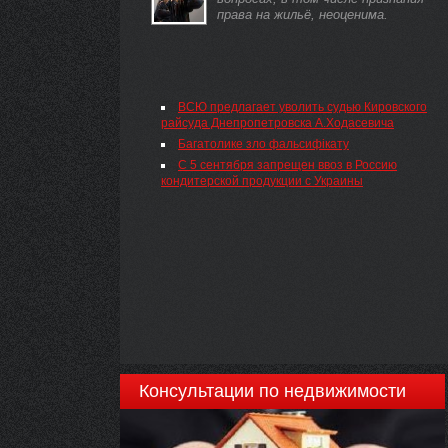
права на жильё, неоценима.
ВСЮ предлагает уволить судью Кировского
райсуда Днепропетровска А.Ходасевича
Багатолике зло фальсифікату
С 5 сентября запрещен ввоз в Россию
кондитерской продукции с Украины
Консультации по недвижимости