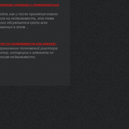
ложении операции с недвижимостью
одня, как и после принятия нового
ога на недвижимость, эта тема
око обсуждается среди всех
анных в этом ...
гент по недвижимости или адвокат
граничение полномочий риелтора
ента), нотариуса и адвоката по
росам недвижимости.