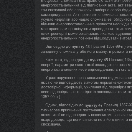
місцевості споживач має право скласти акт-претен
енергопостачальника від підписання акта, акт вв
три споживачі або споживач і виборна особа будин
самоврядування. Акт-претензія споживача подаєт
усуває недоліки або надає споживачеві обгрунтов
відмови енергопостачальника провести необхідні з
має право сам організувати проведення таких замі
електроенергії може організація, яка має відпові
енергопостачальник повинен відшкодувати витрат
Відповідно до
Правил( 1357-99-п ) ен
пункту 43
заподіяну споживачу або його майну, в розмірі й 
Крім того, відповідно до
Правил( 1357
пункту 45
енергії, параметри якості якої знаходяться поза м
енергопостачальник несе відповідальність і сплачує
У разі порушення прав споживачів (відмова спож
якістю не відповідають вимогам нормативно-техніч
достовірної інформації, ухилення від перевірки як
несе відповідальність згідно із законодавством т
1357-99-п ).
Однак, відповідно до
Правил( 1357-99
пункту 47
тимчасове припинення постачання електричної енер
якості якої не відповідають показникам, зазначени
якщо доведе, що вони виникли не з його вини, а в
споживача.