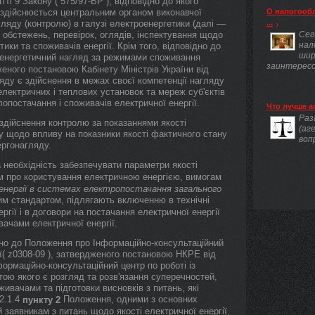
ті 9 Закону ( 575/97-ВР ), відповідно до якого
 здійснюється центральним органом виконавчої
О налогооб
ляду (контролю) в галузі електроенергетики (далі —
...
 обстежень, перевірок, оглядів, інспектування щодо
Сег
нал
ики та споживачів енергії. Крім того, відповідно до
шир
енергетичний нагляд за режимами споживання
заинтересов
дженого постановою Кабінету Міністрів України від
яду є здійснення в межах своєї компетенції нагляду
електричних і теплових установок та мереж суб'єктів
лопостачання і споживачів електричної енергії.
Что лучше а
Раз
здійснення контролю за показаннями якості
(аг
ку щодо впливу на показники якості фактичного стану
воп
ргонагляду.
а необхідність забезпечувати параметри якості
ом про користування електричною енергією, вимогам
енергії в системах електропостачання загального
им стандартом, підлягають включенню в технічні
гії і в договори на постачання електричної енергії
ачами електричної енергії.
дно до Положення про Інформаційно-консультаційний
ії( z0308-09 ), затвердженого постановою НКРЕ від
ормаційно-консультаційний центр по роботі із
тою якого є розгляд та розв'язання суперечностей,
ивачами та підготовки висновків з питань, які
-2.1.4
Положення, одними з основних
пункту 2
 заявникам з питань щодо якості електричної енергії,