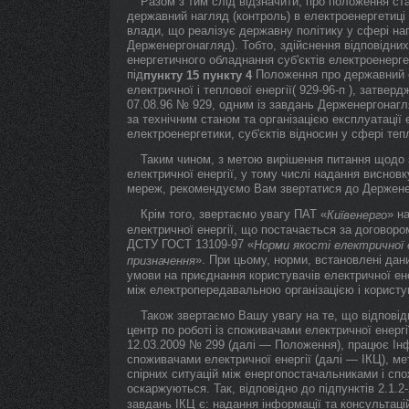
Разом з тим слід відзначити, про положення стат
державний нагляд (контроль) в електроенергетиці
влади, що реалізує державну політику у сфері наг
Держенергонагляд). Тобто, здійснення відповідних
енергетичного обладнання суб'єктів електроенергет
під
Положення про державний 
пункту 15
пункту 4
електричної і теплової енергії( 929-96-п ), затвер
07.08.96 № 929, одним із завдань Держенергонагл
за технічним станом та організацією експлуатації 
електроенергетики, суб'єктів відносин у сфері теп
Таким чином, з метою вирішення питання щодо 
електричної енергії, у тому числі надання виснов
мереж, рекомендуємо Вам звертатися до Держене
Крім того, звертаємо увагу ПАТ «
» н
Київенерго
електричної енергії, що постачається за договор
ДСТУ ГОСТ 13109-97 «
Норми якості електричної 
». При цьому, норми, встановлені дан
призначення
умови на приєднання користувачів електричної енер
між електропередавальною організацією і користув
Також звертаємо Вашу увагу на те, що відпові
центр по роботі із споживачами електричної енерг
12.03.2009 № 299 (далі — Положення), працює Інф
споживачами електричної енергії (далі — ІКЦ), ме
спірних ситуацій між енергопостачальниками і спож
оскаржуються. Так, відповідно до підпунктів 2.1.2
завдань ІКЦ є: надання інформації та консультацій