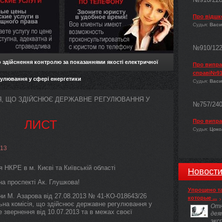
Про відшк
Судья:
Васи
№910/12
 здійснення контролю за показаннями якості електричної
Про виправ
справі№91
егулювання у сфері енергетики
Судья:
Васи
Я, ЩО ЗДІЙСНЮЄ ДЕРЖАВНЕ РЕГУЛЮВАННЯ У
№757/24
ЛИСТ
Про випра
Судья:
Цокол
-13
я НКРЕ в м. Києві та Київській області
Новост
а проспекті Ак. Глушкова!
Упрощено т
ни М. Азарова від 27.08.2013 № 41-КО-018643/26
которые ...
на комісія, що здійснює державне регулювання у
Отн
 звернення від 10.07.2013 та в межах своєї
дея
экс