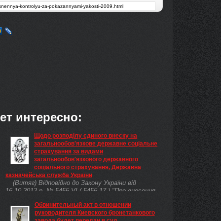
ет интересно:
Щодо розподілу єдиного внеску на
загальнообов'язкове державне соціальне
страхування за видами
загальнообов'язкового державного
соціального страхування, Державна
казначейська служба України
(Витяг) Відповідно до Закону України від
16.10.2012 р. № 5455-VI ( 5455-17 ) "Про внесення
змін до статті 8 Закону України "Про збір та
Обвинительный акт в отношении
облік єдиного внеску на загальнообов'язкове
руководителя Киевского бронетанкового
державне соціальне страхування" з 01.01.2013 р.
завода будет передан в суд