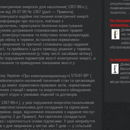
отсутству
лектричною енергією для населення( 1357-99-п ),
таможенно
ни від 26.07.99 № 1357 (далі — Правила),
лицензии. ..
зпечувати надійне постачання електричної енергії
На Черкащин
інформацію про послуги, пов'язані з
автомобіль .
ідключень; гарантувати безпечне користування
Днями
а умови дотримання споживачами вимог правил
час 
і, електроустановок та побутових електроприладів;
пост
ів обліку в терміни, встановлені нормативно-
забез
и звернення та претензії споживача щодо надання
обслуговува
гії, та приймати з цього приводу рішення у терміни,
 усні повідомлення (у тому числі засобами зв'язку)
 порушення параметрів якості електричної енергії, а
На Київщині 
тачання та приведення показників якості у
Днями
Васил
авто
ону України «
»( 575/97-ВР )
Про електроенергетику
наїзд
забезпечувати належний технічний стан та організацію
місця приго
но до вимог нормативно-правових актів, нормативних
ричних станцій і мереж та енергетичного обладнання,
ргії згідно з умовами ліцензій та договорів.
( 1357-99-п ), у разі порушення енергопостачальником
нергопостачальника для складання та підписання
ерміни, види, відхилення показників з надання послуг
одатку 2 до Правил). Акт-претензія складається
 і скріплюється їхніми підписами. У разі неприбуття
 з дня звернення у містах або 7 днів — у сільській