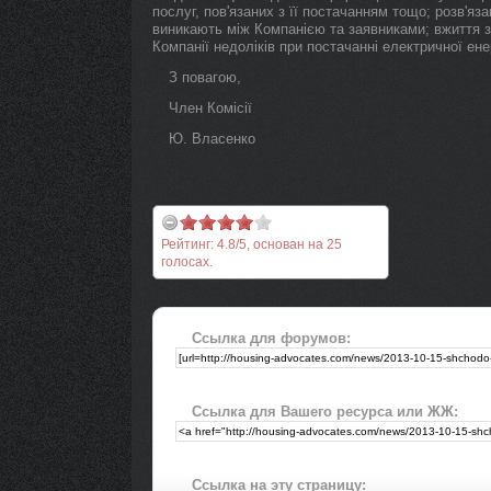
послуг, пов'язаних з її постачанням тощо; розв'яз
виникають між Компанією та заявниками; вжиття 
Компанії недоліків при постачанні електричної енер
З повагою,
Член Комісії
Ю. Власенко
Рейтинг:
4.8
/
5
, основан на
25
голосах.
Ссылка для форумов:
Ссылка для Вашего ресурса или ЖЖ:
Ссылка на эту страницу: