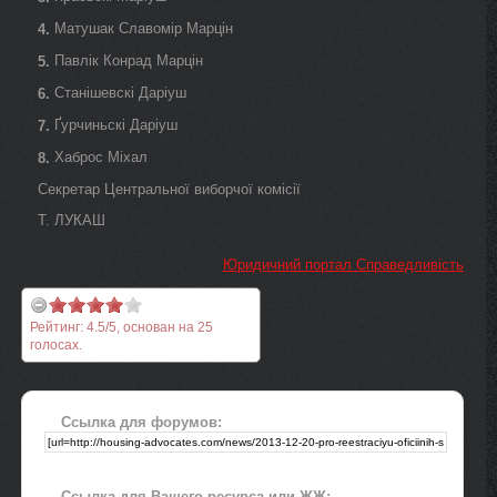
Матушак Славомір Марцін
4.
Павлік Конрад Марцін
5.
Станішевскі Даріуш
6.
Ґурчиньскі Даріуш
7.
Хаброс Міхал
8.
Секретар Центральної виборчої комісії
Т. ЛУКАШ
Юридичний портал Справедливість
Рейтинг:
4.5
/
5
, основан на
25
голосах.
Ссылка для форумов:
Ссылка для Вашего ресурса или ЖЖ: