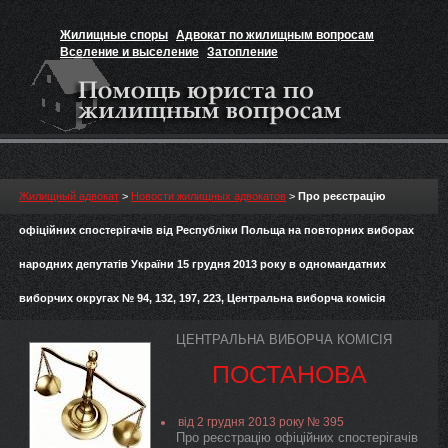
Жилищные споры
Адвокат по жилищным вопросам
Вселение и выселение
Затопление
Признание прав на жильё
Вакансии юриста
Жилищный адвокат
>
Новости жилищных адвокатов
>
Про реєстрацію
офіційних спостерігачів від Республіки Польща на повторних виборах
народних депутатів України 15 грудня 2013 року в одномандатних
виборчих округах № 94, 132, 197, 223, Центральна виборча комісія
ЦЕНТРАЛЬНА ВИБОРЧА КОМІСІЯ
ПОСТАНОВА
від 2 грудня 2013 року № 395
Про реєстрацію офіційних спостерігачів