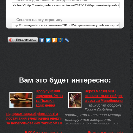
Ссылка на эту страницу:
Поделиться…
Вам это будет интересно:
Про усунення
Через месяц МЧС
порушень Умов
окончательно войдет
та Правил
в состав Минобороны
Министр обороны
здійснення
Павел Лебедев
підприємницької діяльності з
заявил, что в течение месяца
постачання електричної енергії
планируется завершить
за нерегульованим тарифом ПП
вхождение Государственной
«Промелектробуд-2000»,
службы Украины по
Національна комісія, що
ВХСУ разъяснил, как
До уваги мешканців