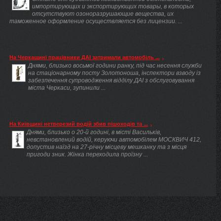
импортирующих и экспортирующих товары, в которых
отсутствуют озоноразрушающие вещества, их
таможенное оформление осуществляется без лицензии. ...
На Черкащині працівники ДАІ затримали автомобіль ...
Днями, близько восьмої години ранку, під час несення служби
на стаціонарному посту Золотоноша, інспектори взводу із
забезпечення супроводження відділу ДАІ з обслуговування
міста Черкаси, зупинили ...
На Київщині нетверезий водій збив пішоходів та ...
Днями, близько о 20-й годині, в місті Васильків,
невстановлений водій, керуючи автомобілем МОСКВИЧ 412,
допустив наїзд на 27-річну місцеву мешканку та з місця
пригоди зник. Жінка переходила проїзну ...