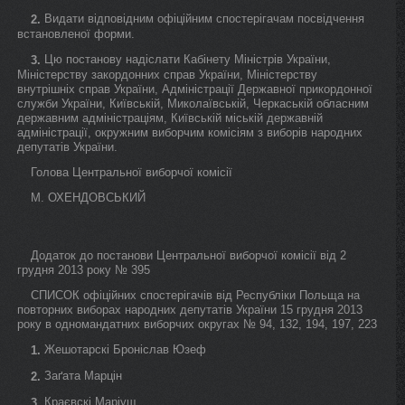
Видати відповідним офіційним спостерігачам посвідчення
2.
встановленої форми.
Цю постанову надіслати Кабінету Міністрів України,
3.
Міністерству закордонних справ України, Міністерству
внутрішніх справ України, Адміністрації Державної прикордонної
служби України, Київській, Миколаївській, Черкаській обласним
державним адміністраціям, Київській міській державній
адміністрації, окружним виборчим комісіям з виборів народних
депутатів України.
Голова Центральної виборчої комісії
М. ОХЕНДОВСЬКИЙ
Додаток до постанови Центральної виборчої комісії від 2
грудня 2013 року № 395
СПИСОК офіційних спостерігачів від Республіки Польща на
повторних виборах народних депутатів України 15 грудня 2013
року в одномандатних виборчих округах № 94, 132, 194, 197, 223
Жешотарскі Броніслав Юзеф
1.
Заґата Марцін
2.
Краєвскі Маріуш
3.