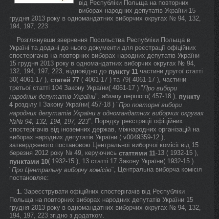
від Республіки Польща на повторних
виборах народних депутатів України 15
грудня 2013 року в одномандатних виборчих округах № 94, 132,
194, 197, 223
Розглянувши звернення Посольства Республіки Польща в
Україні та додані до нього документи для реєстрації офіційних
спостерігачів на повторних виборах народних депутатів України
15 грудня 2013 року в одномандатних виборчих округах № 94,
132, 194, 197, 223, відповідно до
частини другої статті
пункту 11
30( 4061-17 ),
( 4061-17 ) та 79( 4061-17 ), частини
статей 77
третьої статті 104 Закону України( 4061-17 ) "
Про вибори
", абзацу першого( 457-18 ),
народних депутатів України
пункту
розділу I Закону України( 457-18 ) "
4
Про повторні вибори
народних депутатів України в одномандатних виборчих округах
", Порядку реєстрації офіційних
№№ 94, 132, 194, 197, 223
спостерігачів від іноземних держав, міжнародних організацій на
виборах народних депутатів України ( v0049359-12 ),
затвердженого постановою Центральної виборчої комісії від 15
березня 2012 року № 49, керуючись
-13 ( 1932-15 ),
статтями 11
( 1932-15 ), 13 статті 17 Закону України( 1932-15 )
пунктами 10
"
", Центральна виборча комісія
Про Центральну виборчу комісію
постановляє:
Зареєструвати офіційних спостерігачів від Республіки
1.
Польща на повторних виборах народних депутатів України 15
грудня 2013 року в одномандатних виборчих округах № 94, 132,
194, 197, 223 згідно з додатком.