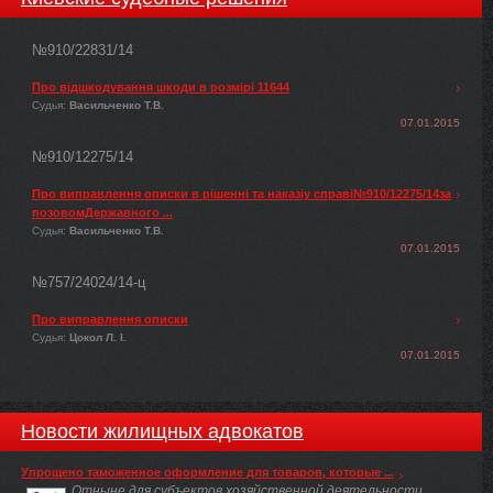
№910/22831/14
Про відшкодування шкоди в розмірі 11644
Судья:
Васильченко Т.В.
07.01.2015
№910/12275/14
Про виправлення описки в рішенні та наказіу справі№910/12275/14за
позовомДержавного ...
Судья:
Васильченко Т.В.
07.01.2015
№757/24024/14-ц
Про виправлення описки
Судья:
Цокол Л. І.
07.01.2015
Новости жилищных адвокатов
Упрощено таможенное оформление для товаров, которые ...
Отныне для субъектов хозяйственной деятельности,