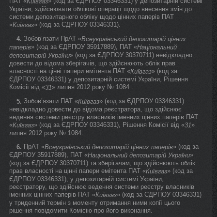
ПАТ «
» (код за ЄДРПОУ 03346331) у депозитарній системі
Київгаз
України, здійснювати облікові операції щодо внесення змін до
системи депозитарного обліку щодо цінних паперів ПАТ
«
» (код за ЄДРПОУ 03346331).
Київгаз
Зобов’язати ПрАТ «
4.
Всеукраїнський депозитарій цінних
» (код за ЄДРПОУ 35917889), ПАТ «
паперів
Національний
» (код за ЄДРПОУ 30370711) невідкладно
депозитарій України
довести до відома зберігачів, що здійснюють облік прав
власності на цінні папери емітента ПАТ «
» (код за
Київгаз
ЄДРПОУ 03346331) у депозитарній системі України, Рішення
Комісії від «
» липня 2012 року № 1084 .
31
Зобов’язати ПАТ «
» (код за ЄДРПОУ 03346331)
5.
Київгаз
невідкладно довести до відома реєстратора, що здійснює
ведення системи реєстру власників іменних цінних паперів ПАТ
«
» (код за ЄДРПОУ 03346331), Рішення Комісії від «
»
Київгаз
31
липня 2012 року № 1084.
ПрАТ «
» (код за
6.
Всеукраїнський депозитарій цінних паперів
ЄДРПОУ 35917889), ПАТ «
»
Національний депозитарій України
(код за ЄДРПОУ 30370711) та зберігачам, що здійснюють облік
прав власності на цінні папери емітента ПАТ «
» (код за
Київгаз
ЄДРПОУ 03346331), у депозитарній системі України,
реєстратору, що здійснює ведення системи реєстру власників
іменних цінних паперів ПАТ «
» (код за ЄДРПОУ 03346331)
Київгаз
у триденний термін з моменту отримання ними копії цього
рішення повідомити Комісію про його виконання.