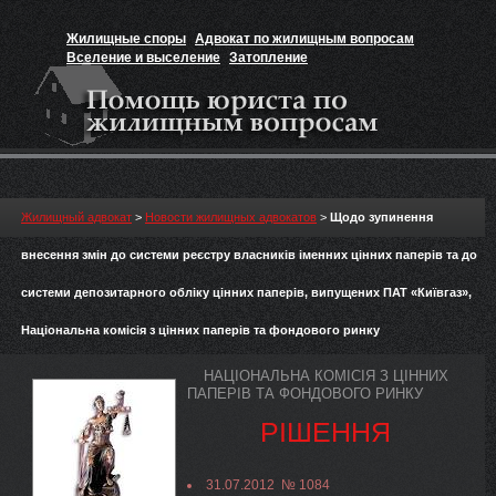
Жилищные споры
Адвокат по жилищным вопросам
Вселение и выселение
Затопление
Признание прав на жильё
Вакансии юриста
Жилищный адвокат
>
Новости жилищных адвокатов
>
Щодо зупинення
внесення змін до системи реєстру власників іменних цінних паперів та до
системи депозитарного обліку цінних паперів, випущених ПАТ «Київгаз»,
Національна комісія з цінних паперів та фондового ринку
НАЦІОНАЛЬНА КОМІСІЯ З ЦІННИХ
ПАПЕРІВ ТА ФОНДОВОГО РИНКУ
РІШЕННЯ
31.07.2012 № 1084