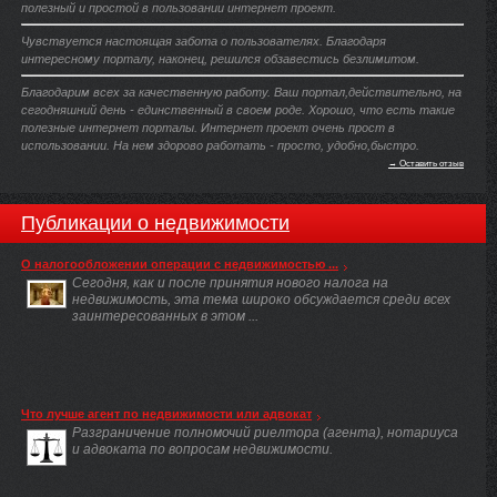
полезный и простой в пользовании интернет проект.
Чувствуется настоящая забота о пользователях. Благодаря
интересному порталу, наконец, решился обзавестись безлимитом.
Благодарим всех за качественную работу. Ваш портал,действительно, на
сегодняшний день - единственный в своем роде. Хорошо, что есть такие
полезные интернет порталы. Интернет проект очень прост в
использовании. На нем здорово работать - просто, удобно,быстро.
→ Оставить отзыв
Публикации о недвижимости
О налогообложении операции с недвижимостью ...
Сегодня, как и после принятия нового налога на
недвижимость, эта тема широко обсуждается среди всех
заинтересованных в этом ...
Что лучше агент по недвижимости или адвокат
Разграничение полномочий риелтора (агента), нотариуса
и адвоката по вопросам недвижимости.