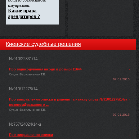
Киевские судебные решения
№910/22831/14
Про відшкодування шкоди в розмірі 11644
Судья:
Васильченко Т.В.
07.01.2015
№910/12275/14
Про виправлення описки в рішенні та наказіу справі№910/12275/14за
позовомДержавного ...
Судья:
Васильченко Т.В.
07.01.2015
№757/24024/14-ц
Про виправлення описки