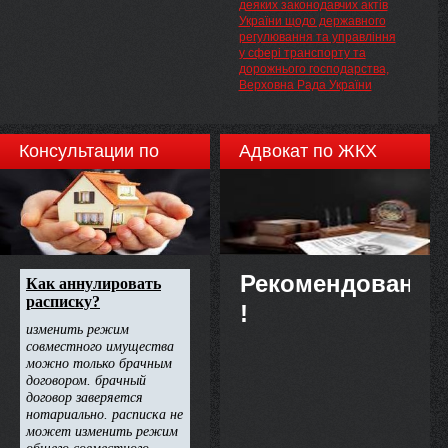
України у відповідність до
деяких законодавчих актів
вимог законодавства України
України щодо державного
НАКАЗУЮ:
регулювання та управління
у сфері транспорту та
дорожнього господарства,
Верховна Рада України
Консультации по
Адвокат по ЖКХ
недвижимости
Рекомендовано
!