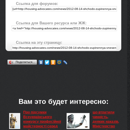
Ссылка для форумов:
Ссылка для Вашего ресурса или ЖЖ:
Ссылка на эту страницу:
Поделиться…
Вам это будет интересно:
Про підсумки
що втратили
Всеукраїнського
чинність,
конкурсу професійної
деяких наказів,
майстерності серед
Міністерство