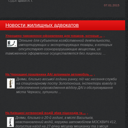
Судья:
Цокол Л. І.
07.01.2015
Новости жилищных адвокатов
Упрощено таможенное оформление для товаров, которые ...
Отныне для субъектов хозяйственной деятельности,
импортирующих и экспортирующих товары, в которых
отсутствуют озоноразрушающие вещества, их
таможенное оформление осуществляется без лицензии. ...
На Черкащині працівники ДАІ затримали автомобіль ...
Днями, близько восьмої години ранку, під час несення служби
на стаціонарному посту Золотоноша, інспектори взводу із
забезпечення супроводження відділу ДАІ з обслуговування
міста Черкаси, зупинили ...
На Київщині нетверезий водій збив пішоходів та ...
Днями, близько о 20-й годині, в місті Васильків,
невстановлений водій, керуючи автомобілем МОСКВИЧ 412,
допустив наїзд на 27-річну місцеву мешканку та з місця