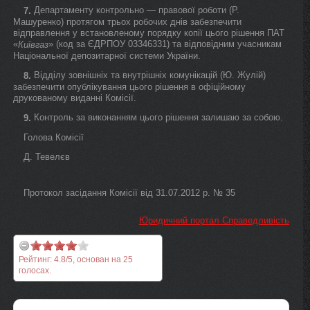
Департаменту контрольно — правової роботи (Р.
7.
Машуренко) протягом трьох робочих днів забезпечити
відправлення у встановленому порядку копії цього рішення ПАТ
«
» (код за ЄДРПОУ 03346331) та відповідним учасникам
Київгаз
Національної депозитарної системи України.
Відділу зовнішніх та внутрішніх комунікацій (Ю. Жулій)
8.
забезпечити опублікування цього рішення в офіційному
друкованому виданні Комісії.
Контроль за виконанням цього рішення залишаю за собою.
9.
Голова Комісії
Д. Тевелєв
Протокол засідання Комісії від 31.07.2012 р. № 35
Юридичний портал Справедливість
Рейтинг:
4.8
/
5
, основан на
25
голосах.