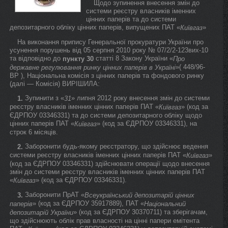
Щодо зупинення внесення змін до
системи реєстру власників іменних
цінних паперів та до системи
депозитарного обліку цінних паперів, випущених ПАТ «
»
Київгаз
На виконання припису Генеральної прокуратури України про
усунення порушень від 05 серпня 2010 року № 07/2/2-123вих-10
та відповідно до
статті 8 Закону України «
пункту 30
Про
»( 448/96-
державне регулювання ринку цінних паперів в Україні
ВР ), Національна комісія з цінних паперів та фондового ринку
(далі — Комісія) ВИРІШИЛА:
Зупинити з «
» липня 2012 року внесення змін до системи
1.
31
реєстру власників іменних цінних паперів ПАТ «
» (код за
Київгаз
ЄДРПОУ 03346331) та до системи депозитарного обліку щодо
цінних паперів ПАТ «
» (код за ЄДРПОУ 03346331), на
Київгаз
строк 6 місяців.
Заборонити будь-якому реєстратору, що здійснює ведення
2.
системи реєстру власників іменних цінних паперів ПАТ «
»
Київгаз
(код за ЄДРПОУ 03346331) здійснювати операції щодо внесення
змін до системи реєстру власників іменних цінних паперів ПАТ
«
» (код за ЄДРПОУ 03346331).
Київгаз
Заборонити ПрАТ «
3.
Всеукраїнський депозитарій цінних
» (код за ЄДРПОУ 35917889), ПАТ «
паперів
Національний
» (код за ЄДРПОУ 30370711) та зберігачам,
депозитарій України
що здійснюють облік прав власності на цінні папери емітента