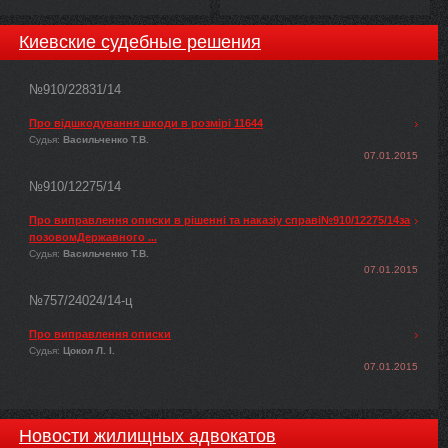
Киевские судебные решения
№910/22831/14
Про відшкодування шкоди в розмірі 11644
Судья:
Васильченко Т.В.
07.01.2015
№910/12275/14
Про виправлення описки в рішенні та наказіу справі№910/12275/14за
позовомДержавного ...
Судья:
Васильченко Т.В.
07.01.2015
№757/24024/14-ц
Про виправлення описки
Судья:
Цокол Л. І.
07.01.2015
Новости жилищных адвокатов