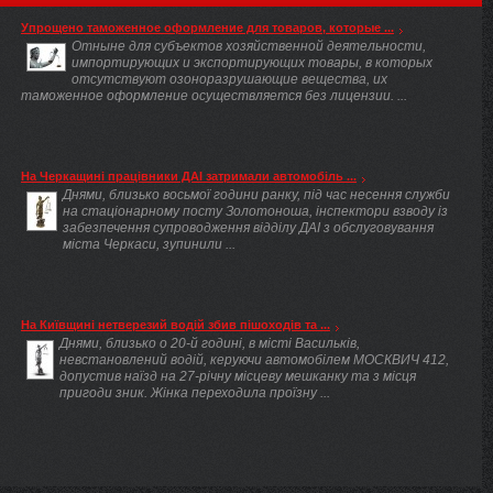
Упрощено таможенное оформление для товаров, которые ...
Отныне для субъектов хозяйственной деятельности,
импортирующих и экспортирующих товары, в которых
отсутствуют озоноразрушающие вещества, их
таможенное оформление осуществляется без лицензии. ...
На Черкащині працівники ДАІ затримали автомобіль ...
Днями, близько восьмої години ранку, під час несення служби
на стаціонарному посту Золотоноша, інспектори взводу із
забезпечення супроводження відділу ДАІ з обслуговування
міста Черкаси, зупинили ...
На Київщині нетверезий водій збив пішоходів та ...
Днями, близько о 20-й годині, в місті Васильків,
невстановлений водій, керуючи автомобілем МОСКВИЧ 412,
допустив наїзд на 27-річну місцеву мешканку та з місця
пригоди зник. Жінка переходила проїзну ...