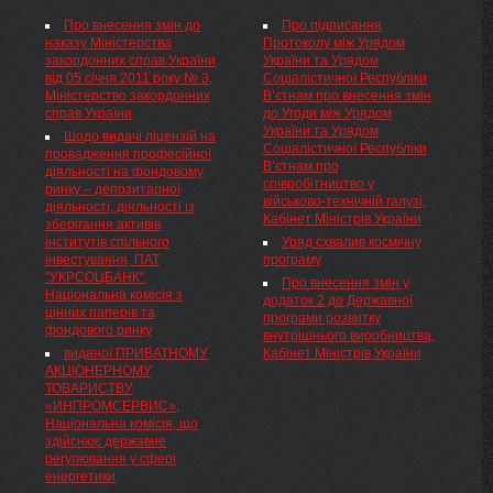
год на двох ділянках доріг
поправки Джексона-Вэника,
комісію, що здійснює державне
На Дніпропетровщині, з 20
Про внесення змін до
Про підписання
которая не позволяет России
регулювання у сфері
по 31 березня тривало
наказу Міністерства
Протоколу між Урядом
и США иметь полноценные
енергетики» та постанови
громадське обговорення
закордонних справ України
України та Урядом
торговые отношения, сегодня
Національної комісії
питання щодо запровадження в
від 05 січня 2011 року № 3,
Соціалістичної Республіки
будет обсуждаться в сенате
регулювання
експериментальному порядку
Міністерство закордонних
В’єтнам про внесення змін
Конгресса США, передают
електроенергетики України від
зміни швидкісного режиму,
справ України
до Угоди між Урядом
«Вести». «Думаю, ...
28.11.2011 № 2255( z1502-11 )
встановивши ліміт 80 км/год.
України та Урядом
Щодо видачі ліцензій на
«Про затвердження порядку
З урахуванням ...
Соціалістичної Республіки
провадження професійної
формування інвестиційних
В’єтнам про
діяльності на фондовому
програм газопостачальних,
співробітництво у
ринку – депозитарної
газорозподільних,
військово-технічній галузі,
діяльності, діяльності із
газотранспортних та
Кабінет Міністрів України
зберігання активів
газозберігаючих підприємств»,
інститутів спільного
Уряд схвалив космічну
зареєстрованої в Міністерстві
інвестування, ПАТ
програму
юстиції України 22.12.2011 за
"УКРСОЦБАНК",
№ 1502/20240, Національна
Про внесення змін у
Національна комісія з
комісія, що здійснює державне
додаток 2 до Державної
цінних паперів та
регулювання у сфері
програми розвитку
фондового ринку
енергетики, ПОСТАНОВЛЯЄ:
внутрішнього виробництва,
виданої ПРИВАТНОМУ
Кабінет Міністрів України
АКЦІОНЕРНОМУ
ТОВАРИСТВУ
«ИНПРОМСЕРВИС»,
Національна комісія, що
здійснює державне
регулювання у сфері
енергетики