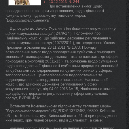
13.12.2013 № 244
Про встановлення вимог щодо
провадження інших, крім ліцензованих, видів діяльності
Комунальному підприємству теплових мереж
"
"
Бориспільтепломережа
Відповідно до Закону України "
Про державне регулювання у
"( 2479-17 ), Положення про
сфері комунальних послуг
Національну комісію, що здійснює державне регулювання у
сфері комунальних послуг( 1073/2011 ), затвердженого Указом
Президента України від 23.11.2011 № 1073, Порядку
встановлення вимог щодо провадження суб'єктами природних
монополій господарської діяльності, яка не належить до сфери
природних монополій( z0311-13 ), та обмежень щодо суміщення
видів господарської діяльності суб'єктами природних монополій
та суб'єктами господарювання на суміжних ринках у сферах
теплопостачання, централізованого водопостачання та
водовідведення, затвердженого постановою Національної
комісії, що здійснює державне регулювання у сфері
комунальних послуг, від 04.02.2013 № 15, Національна комісія,
що здійснює державне регулювання у сфері комунальних
послуг, ВИРІШИЛА:
Встановити Комунальному підприємству теплових мереж
"
" (ЄДРПОУ 13712452, 08300, Київська
Бориспільтепломережа
обл., м. Бориспіль, вул. Київський шлях, 41-а) при провадженні
ним інших, крім ліцензованих, видів діяльності, а саме:
надання послуг з розміщення на період відпустки та іншого