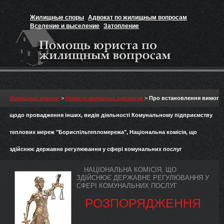
Жилищные споры
Адвокат по жилищным вопросам
Вселение и выселение
Затопление
Признание прав на жильё
Вакансии юриста
Жилищный адвокат
>
Новости жилищных адвокатов
>
Про встановлення вимог
щодо провадження інших, видів діяльності Комунальному підприємству
теплових мереж "Бориспільтепломережа", Національна комісія, що
здійснює державне регулювання у сфері комунальних послуг
НАЦІОНАЛЬНА КОМІСІЯ, ЩО
ЗДІЙСНЮЄ ДЕРЖАВНЕ РЕГУЛЮВАННЯ У
СФЕРІ КОМУНАЛЬНИХ ПОСЛУГ
РОЗПОРЯДЖЕННЯ