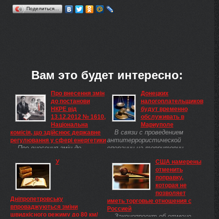
Поделиться…
Вам это будет интересно:
Про внесення змін
Донецких
до постанови
налогоплательщиков
НКРЕ від
будут временно
13.12.2012 № 1610,
обслуживать в
Національна
Мариуполе
В связи с проведением
комісія, що здійснює державне
антитеррористической
регулювання у сфері енергетики
Про внесення змін до
операции на территории
постанови НКРЕ від 13.12.2012
Донецкой и Луганской
У
США намерены
№ 1610 Відповідно до Законів
областей,
отменить
України «Про засади
налогоплательщиков из г.
поправку,
функціонування ринку
Донецка временно
которая не
природного газу» ( 2467-17 ),
обслуживать в Мариупольской
позволяет
«Про природні монополії»( 1682-
ОГНИ, а плательщиков с г. ...
Дніпропетровську
иметь торговые отношения с
14 ), Указу Президента України
впроваджуються зміни
Россией
від 23.11.2011 № 1059(
швидкісного режиму до 80 км/
Законопроект об отмене
1059/2011 ) «Про Національну