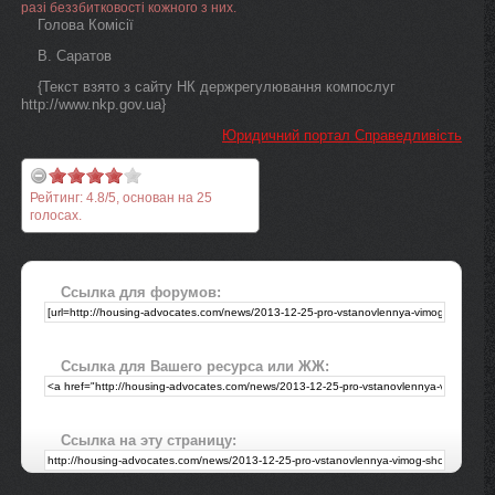
разі беззбитковості кожного з них.
Голова Комісії
В. Саратов
{Текст взято з сайту НК держрегулювання компослуг
http://www.nkp.gov.ua}
Юридичний портал Справедливість
Рейтинг:
4.8
/
5
, основан на
25
голосах.
Ссылка для форумов:
Ссылка для Вашего ресурса или ЖЖ:
Ссылка на эту страницу: