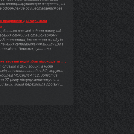
ют озоноразрушающие вещества, их
е оформление осуществляется без
.
і працівники ДАІ затримали
..
, близько восьмої години ранку, під
несення служби на стаціонарному
у Золотоноша, інспектори взводу із
печення супроводження відділу ДАІ з
ння міста Черкаси, зупинили ...
нетверезий водій збив пішоходів та ...
, близько о 20-й годині, в місті
ьків, невстановлений водій, керуючи
мобілем МОСКВИЧ 412, допустив
 на 27-річну місцеву мешканку та з
ди зник. Жінка переходила проїзну ...