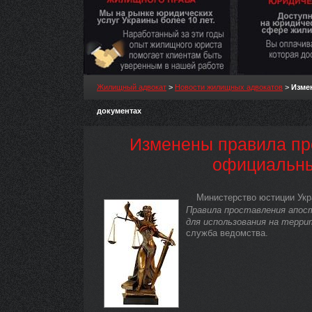
Жилищный адвокат
>
Новости жилищных адвокатов
>
Изме
документах
Изменены правила пр
официальны
Министерство юстиции Укр
Правила проставления апос
для использования на терри
служба ведомства.