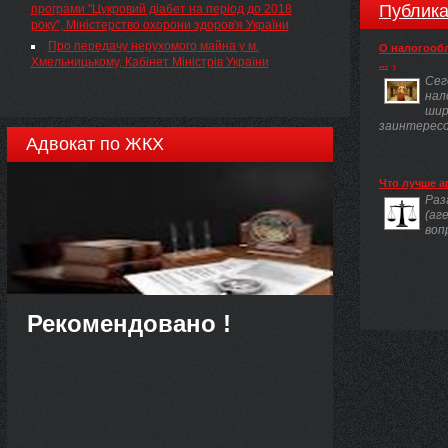
п’ятої статті 15, статей 60, 61 Закону України
Публика
програми "Цукровий діабет на період до 2018
"Про вибори депутатів Верховної Ради
року", Міністерство охорони здоров'я України
Автономної Республіки Крим, місцевих рад та
Про передачу нерухомого майна у м.
О налогооб
сільських, селищних, міських голів" ( 2487-17 )
Хмельницькому, Кабінет Міністрів України
...
Верховна Рада України постановляє:
Сег
нал
шир
заинтересов
Адвокат по ЖКХ
Что лучше а
Раз
(аг
воп
Рекомендовано !