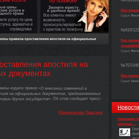
Про відшк
Судья:
Васи
№910/12
нены правила проставления апостиля на официальных
Про виправ
справі№91
Судья:
Васи
оставления апостиля на
№757/24
х документах
Про випра
Судья:
Цокол
аины издало приказ «
О внесении изменений в
тиля на официальных документах, предназначенных
». Об этом сообщает пресс-
тории других государств
Новост
Юридическая Практика
Упрощено т
которые ...
Отн
дея
экс