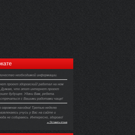
кате
личество необходимой информации.
ет проект здоровский! работал на нем
. Думаю, что этот интернет проект
ошее будущее. Удачи Вам, ребята.
встречаться с Вашими работами чаще!
о огромная находка! Третью неделю
азвлекаюсь учусь у Вас на сайте и
юда не собираюсь. Интересно, здорово!
→ Оставить отзыв