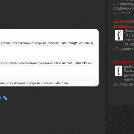
отсутству
таможенно
лицензии. ..
На Черкащин
автомобіль .
Днями
час 
пост
забез
обслуговува
На Київщині 
Днями
Васил
авто
наїзд
місця приго