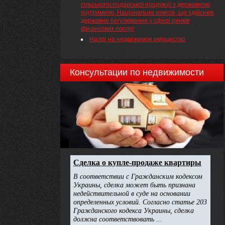
сільськогосподарської продукції з державною
підтримкою, Національна комісія, що здійснює
державне регулювання у сфері ринків
фінансових послуг
Налог на недвижимое имущество
Консультации по недвижимости