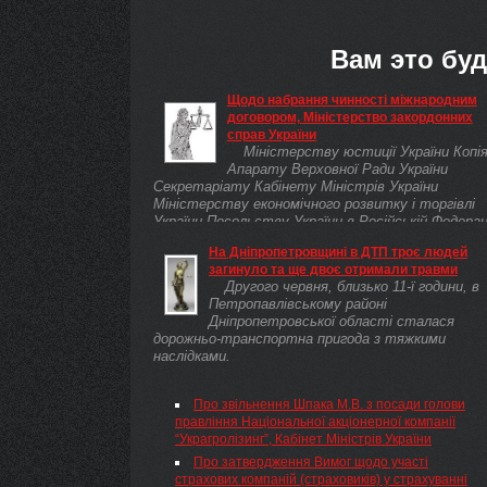
Вам это буд
Щодо набрання чинності міжнародним
договором, Міністерство закордонних
справ України
Міністерству юстиції України Копія
Апарату Верховної Ради України
Секретаріату Кабінету Міністрів України
Міністерству економічного розвитку і торгівлі
України Посольству України в Російській Федерац
На Дніпропетровщині в ДТП троє людей
загинуло та ще двоє отримали травми
Другого червня, близько 11-ї години, в
Петропавлівському районі
Дніпропетровської області сталася
дорожньо-транспортна пригода з тяжкими
наслідками.
Про звільнення Шпака М.В. з посади голови
правління Національної акціонерної компанії
“Украгролізинг”, Кабінет Міністрів України
Про затвердження Вимог щодо участі
страхових компаній (страховиків) у страхуванні