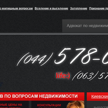
по жилищным вопросам
Вселение и выселение
Затопление
Признание п
Адвокат по недвижим
Киевски
№910/22