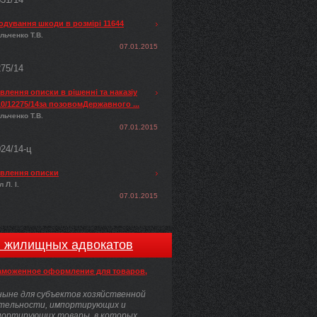
одування шкоди в розмірі 11644
льченко Т.В.
07.01.2015
275/14
лення описки в рішенні та наказіу
0/12275/14за позовомДержавного ...
льченко Т.В.
07.01.2015
024/14-ц
влення описки
 Л. І.
07.01.2015
и жилищных адвокатов
аможенное оформление для товаров,
ыне для субъектов хозяйственной
тельности, импортирующих и
портирующих товары, в которых