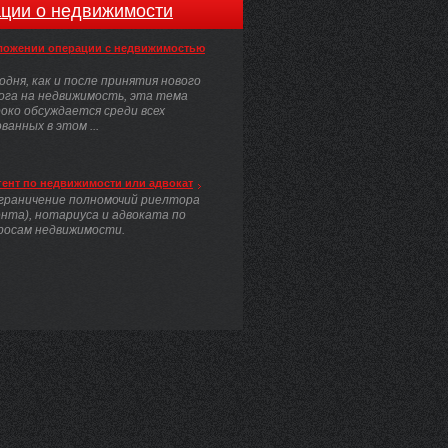
ции о недвижимости
ложении операции с недвижимостью
одня, как и после принятия нового
ога на недвижимость, эта тема
око обсуждается среди всех
анных в этом ...
гент по недвижимости или адвокат
граничение полномочий риелтора
ента), нотариуса и адвоката по
росам недвижимости.