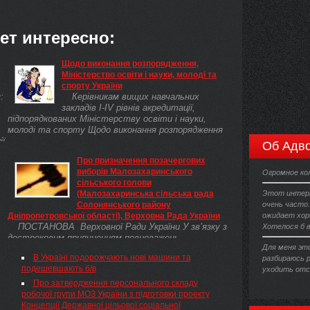
ет интересно:
Щодо виконання розпорядження,
Міністерство освіти і науки, молоді та
спорту України
:
Керівникам вищих навчальних
закладів I-IV рівнів акредитації,
підпорядкованих Міністерству освіти і науки,
молоді та спорту Щодо виконання розпорядження
ії
Об Адво
Про призначення позачергових
виборів Малозахаринського
Огромное ко
сільського голови
(Малозахаринська сільська рада
Этот интерн
Солонянського району
очень часто
Дніпропетровської області), Верховна Рада України
ожидает хор
ПОСТАНОВА Верховної Ради України У зв’язку з
Хотелося б 
достроковим припиненням повноважень
Для меня эт
Малозахаринського сільського голови Черкасенка
В Україні подорожчають нові машини та
разбираюсь р
В.І. (Малозахаринська сільська рада
подешевшають б/в
уходить отс
Солонянського району Дніпропетровської області)
та відповідно до пункту 30 частини першої
Про затвердження персонального складу
статті 85 Конституції України( 254к/96-ВР ),
робочої групи МОЗ України з підготовки проекту
частини третьої статті 14, частин першої та
Концепції Державної цільової соціальної