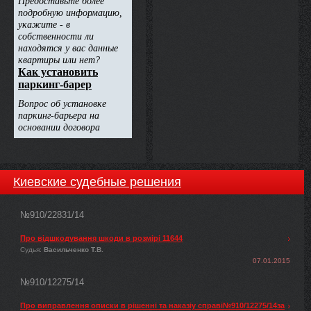
Киевские судебные решения
№910/22831/14
Про відшкодування шкоди в розмірі 11644
Судья:
Васильченко Т.В.
07.01.2015
№910/12275/14
Про виправлення описки в рішенні та наказіу справі№910/12275/14за