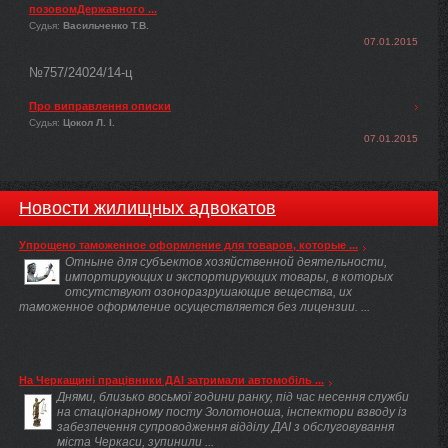
позовомДержавного ...
Судья:
Васильченко Т.В.
07.01.2015
№757/24024/14-ц
Про виправлення описки
Судья:
Цокол Л. І.
07.01.2015
Новости жилищных адвокатов
Упрощено таможенное оформление для товаров, которые ...
Отныне для субъектов хозяйственной деятельности,
импортирующих и экспортирующих товары, в которых
отсутствуют озоноразрушающие вещества, их
таможенное оформление осуществляется без лицензии. ...
На Черкащині працівники ДАІ затримали автомобіль ...
Днями, близько восьмої години ранку, під час несення служби
на стаціонарному посту Золотоноша, інспектори взводу із
забезпечення супроводження відділу ДАІ з обслуговування
міста Черкаси, зупинили ...