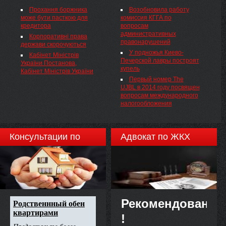
7 июля этого года
Прохання боржника
Возобновила работу
Генеральный прокурор Украины
може бути пасткою для
комиссия КГГА по
Виталий Ярема встретился с
кредитора
вопросам
общиной Одесской области.
административных
Представители
Корпоративні права
правонарушений
общественных организаций
держави скорочуються
«Общественное движение за
У подножья Киево-
Кабінет Міністрів
всю Одессу», «Всеукраинский
Печерской лавры построят
України Постанова,
...
купель
Кабінет Міністрів України
Первый номер The
UJBL в 2014 году посвящен
вопросам международного
налогообложения
Консультации по
Адвокат по ЖКХ
недвижимости
Рекомендовано
!