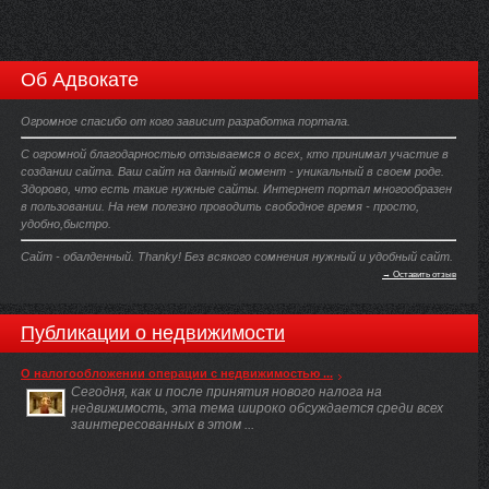
Об Адвокате
Огромное спасибо от кого зависит разработка портала.
С огромной благодарностью отзываемся о всех, кто принимал участие в
создании сайта. Ваш сайт на данный момент - уникальный в своем роде.
Здорово, что есть такие нужные сайты. Интернет портал многообразен
в пользовании. На нем полезно проводить свободное время - просто,
удобно,быстро.
Сайт - обалденный. Thanky! Без всякого сомнения нужный и удобный сайт.
→ Оставить отзыв
Публикации о недвижимости
О налогообложении операции с недвижимостью ...
Сегодня, как и после принятия нового налога на
недвижимость, эта тема широко обсуждается среди всех
заинтересованных в этом ...