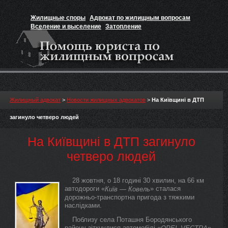
Жилищные споры
Адвокат по жилищным вопросам
Вселение и выселение
Затопление
Признание прав на жильё
Вакансии юриста
Жилищный адвокат
>
Новости жилищных адвокатов
>
На Київщині в ДТП
загинуло четверо людей
На Київщині в ДТП загинуло
четверо людей
28 жовтня, о 18 годині 30 хвилин, на 66 км
автодороги «
» сталася
Київ — Ковель
дорожньо-транспортна пригода з тяжкими
наслідками.
Поблизу села Поташня Бородянського
району зіткнулися автомобілі «
»