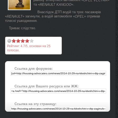
OPEL VECTRA
та «
».
RENAULT KANGOO
Внаслідок ДТП водій та троє пасажирів
«
» загинули, а водій автомобіля «
» отримав
RENAULT
OPEL
тілесні ушкодження.
Триває слідство.
Рейтинг:
4.7
/
5
, основан на
25
голосах.
Ссылка для форумов:
Ссылка для Вашего ресурса или ЖЖ:
Ссылка на эту страницу: