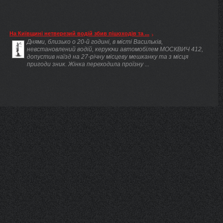
На Київщині нетверезий водій збив пішоходів та ...
Днями, близько о 20-й годині, в місті Васильків,
невстановлений водій, керуючи автомобілем МОСКВИЧ 412,
допустив наїзд на 27-річну місцеву мешканку та з місця
пригоди зник. Жінка переходила проїзну ...