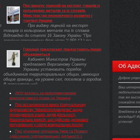
с
Про видачу ліцензій на експорт товарів із
кольорових металів та їх сплавів,
Міністерство економічного розвитку і
торгівлі України
л
Про видачу ліцензій на експорт
товарів із кольорових металів та їх сплавів
Відповідно до статті 16 Закону України "Про
зовнішньоекономічну діяльність"( 959-12 ) та
постанови Кабінету Міністрів України від
Городам предлагают предоставить право
26.12.2011 № 1360( 1360-2011-п ) "Про
объединяться
затвердження переліків товарів, експорт та
Кабинет Министров Украины
імпорт яких підлягає ліцензуванню, та квот на
предлагает Верховному Совету
Об Адво
2012 рік" (додатки 1( 1360-2011-п ) та 6( 1360-2011-
Украины установить порядок
п )) НАКАЗУЮ:
объединения территориальных общин, имеющих
Доброе утро
общие границы, на уровне сел, поселков и городов.
В пояснительной ...
Ваш интерне
любопытного
АЮУ взялась за реформирование
так же высок
корпоративного права на Украине
снижайте пл
Про встановлення вимог Комунальному
підприємству "Макіївтепломережа" щодо
Влюблена в в
провадження інших, видів діяльності,
молодцы!!! 
Національна комісія, що здійснює державне
успехов!
регулювання у сфері комунальних послуг
Про усунення порушень Умов та Правил
здійснення підприємницької діяльності з