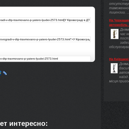
отсутству
таможенно
лицензии. ..
На Черкащин
автомобіль .
Днями
час 
пост
забез
обслуговува
На Київщині 
Днями
Васил
авто
наїзд
місця приго
ет интересно: