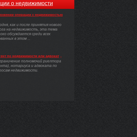
ции о недвижимости
ложении операции с недвижимостью
одня, как и после принятия нового
ога на недвижимость, эта тема
око обсуждается среди всех
анных в этом ...
гент по недвижимости или адвокат
граничение полномочий риелтора
ента), нотариуса и адвоката по
росам недвижимости.