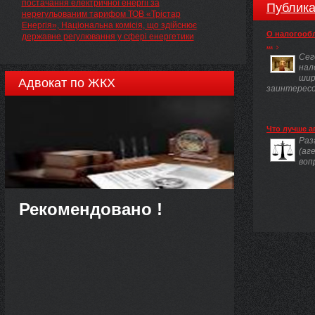
постачання електричної енергії за
Публика
нерегульованим тарифом ТОВ «Трістар
Енергія», Національна комісія, що здійснює
О налогооб
державне регулювання у сфері енергетики
...
Сег
нал
шир
Адвокат по ЖКХ
заинтересов
Что лучше а
Раз
(аг
воп
Рекомендовано !