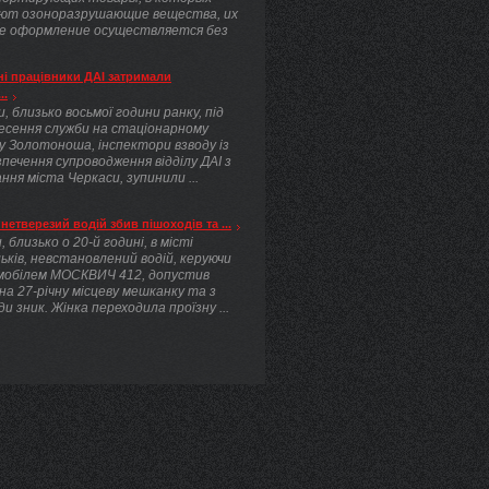
ют озоноразрушающие вещества, их
е оформление осуществляется без
.
і працівники ДАІ затримали
..
, близько восьмої години ранку, під
несення служби на стаціонарному
у Золотоноша, інспектори взводу із
печення супроводження відділу ДАІ з
ння міста Черкаси, зупинили ...
нетверезий водій збив пішоходів та ...
, близько о 20-й годині, в місті
ьків, невстановлений водій, керуючи
мобілем МОСКВИЧ 412, допустив
 на 27-річну місцеву мешканку та з
ди зник. Жінка переходила проїзну ...