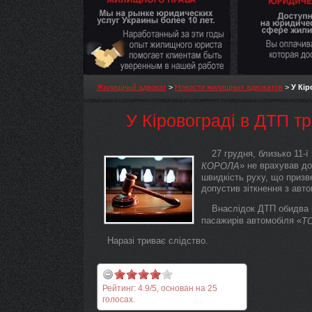
Жилищный адвокат
>
Новости жилищных адвокатов
>
У Кі
У Кіровограді в ДТП т
27 грудня, близько 11-ї
» не врахував д
КОРОЛА
швидкість руху, що призве
допустив зіткнення з авт
Внаслідок ДТП обидва 
пасажирів автомобіля «
Т
Наразі триває слідство.
Рейтинг:
4.9
/
5
, основан на
25
голосах.