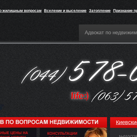
по жилищным вопросам
Вселение и выселение
Затопление
Признание п
Адвокат по недвижим
Киевски
№910/22