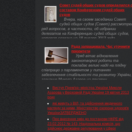
Совет судей общих судов определился 
составом Конференции судей общих
судов
Вчера, на своем заседании Совет
судей общих судов (Совет) рассмотре
ряд вопросов, в частности, об избрании
делегатов на Конференцию судей общих судов,
которая созвана на 18 января 2013 года. ...
Рада запрацювала. Час уточнити
пріоритети
Уряд вітає відновлення
законотворчої роботи та
покладає великі надії на плідну
співпрацю з парламентом у питаннях
забезпечення стабільності та розвитку України,
зазначив Микола Азаров на початку ...
Виступ Прем'єр–міністра України Миколи
Азарова у Верховній Раді України 19 квітня 2013
року
які живуть з ВІЛ, та здійснення медичного
нагляду за ними, Міністерство охорони здоров'я
УкраїниЗАТВЕРДЖЕНО
Про внесення змін до постанови НКРЕ від
23.02.2012 № 143, Національна комісія, що
здійснює державне регулювання у сфері