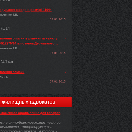
одування шкоди в розмірі 11644
льченко Т.В.
07.01.2015
275/14
лення описки в рішенні та наказіу
0/12275/14за позовомДержавного ...
льченко Т.В.
07.01.2015
024/14-ц
влення описки
 Л. І.
07.01.2015
и жилищных адвокатов
аможенное оформление для товаров,
ыне для субъектов хозяйственной
тельности, импортирующих и
портирующих товары, в которых