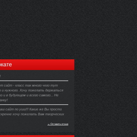
кате
!
т сайт - класс так много чего тут
 и нужного. Хочу пожелать держаться
о и в будующем и всего самого... Не
анку!
аш сайт по уши!!! Какие же Вы просто
Искренне хочу пожелать Вам творческих
→ Оставить отзыв