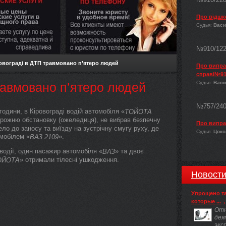
Про відшк
Судья:
Васи
№910/12
ровограді в ДТП травмовано п’ятеро людей
Про виправ
справі№91
Судья:
Васи
равмовано п’ятеро людей
№757/24
 години, в Кіровограді водій автомобіля «
ТОЙОТА
орожню обстановку (ожеледиця), не вибрав безпечну
Про випра
ло до заносу та виїзду на зустрічну смугу руху, де
Судья:
Цокол
омобілем «
».
ВАЗ 2109
водії, один пасажир автомобіля «
» та двоє
ВАЗ
» отримали тілесні ушкодження.
ОЙОТА
Новост
Упрощено т
которые ...
Отн
дея
экс