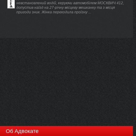
невстановлений водій, керуючи автомобілем МОСКВИЧ 412,
допустив наїзд на 27-річну місцеву мешканку та з місця
пригоди зник. Жінка переходила проїзну ...
Об Адвокате