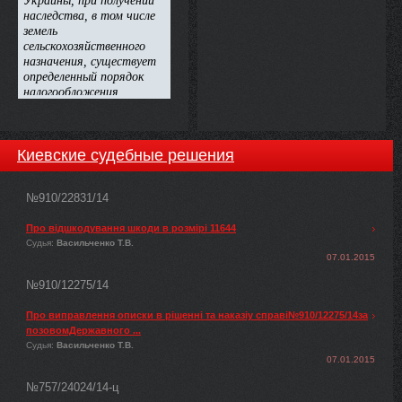
Киевские судебные решения
№910/22831/14
Про відшкодування шкоди в розмірі 11644
Судья:
Васильченко Т.В.
07.01.2015
№910/12275/14
Про виправлення описки в рішенні та наказіу справі№910/12275/14за
позовомДержавного ...
Судья:
Васильченко Т.В.
07.01.2015
№757/24024/14-ц