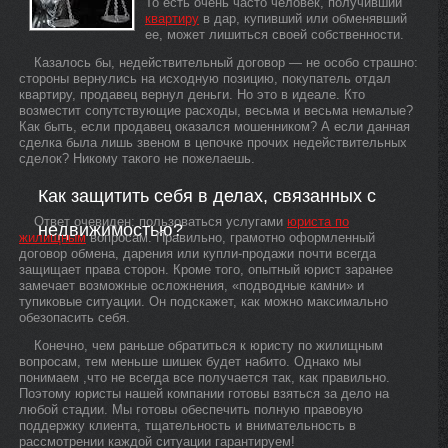
То есть очень часто человек, получивший
квартиру
в дар, купивший или обменявший
ее, может лишиться своей собственности.
Казалось бы, недействительный договор — не особо страшно:
стороны вернулись на исходную позицию, покупатель отдал
квартиру, продавец вернул деньги. Но это в идеале. Кто
возместит сопутствующие расходы, весьма и весьма немалые?
Как быть, если продавец оказался мошенником? А если данная
сделка была лишь звеном в цепочке прочих недействительных
сделок? Никому такого не пожелаешь.
Как защитить себя в делах, связанных с
Ответ очевиден: пользоваться услугами
юриста по
недвижимостью?
жилищным
вопросам. Правильно, грамотно оформленный
договор обмена, дарения или купли-продажи почти всегда
защищает права сторон. Кроме того, опытный юрист заранее
замечает возможные осложнения, «подводные камни» и
тупиковые ситуации. Он подскажет, как можно максимально
обезопасить себя.
Конечно, чем раньше обратиться к юристу по жилищным
вопросам, тем меньше шишек будет набито. Однако мы
понимаем ,что не всегда все получается так, как правильно.
Поэтому юристы нашей компании готовы взяться за дело на
любой стадии. Мы готовы обеспечить полную правовую
поддержку клиента, тщательность и внимательность в
рассмотрении каждой ситуации гарантируем!