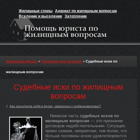
Жилищные споры
Адвокат по жилищным вопросам
Вселение и выселение
Затопление
Признание прав на жильё
Вакансии юриста
Жилищный адвокат
>
Признание прав на жильё
>
Судебные иски по
жилищным вопросам
Судебные иски по жилищным
вопросам
Как защитить себя в делах, связанных с недвижимостью?
Немалая часть
судебных исков по
жилищным вопросам
— это признание
договоров недействительными. Ситуация,
прямо скажем, неприятная, тем более, что
больше половины исков удовлетворяются.