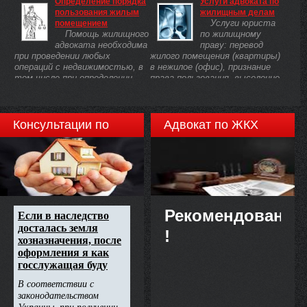
Определение порядка
Услуги адвоката по
судебных разбирательствах
пользования жилым
жилищным делам
по поводу споров с
Услуги юриста
помещением
недвижимостью.
Помощь жилищного
по жилищному
адвоката необходима
праву: перевод
при проведении любых
жилого помещения (квартиры)
операций с недвижимостью, в
в нежилое (офис), признание
том числе при определении
права пользования, выселение
порядка пользования жилым
собственника и др.
помещением
Консультации по
Адвокат по ЖКХ
недвижимости
Рекомендовано
!