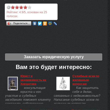
Рейтинг:
4.9
/
5
, основан на
25
голосах.
Поделиться…
Заказать юридическую услугу
Вам это будет интересно:
Юрист и
Судебные иски по
недвижимость на
жилищным
Хрещатике
вопросам
консультация
Как защитить
юриста и его
себя в делах,
участие в судебных
связанных с недвижимостью?
заседаниях поможет клиенту
Написание судебных исков по
сохранить собственную
жилищным вопросам,
недвижимость
юридическая помощь в