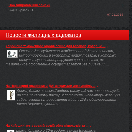
Про виправлення описки
Судья:
Цокол Л. І.
07.01.2015
Новости жилищных адвокатов
Упрощено таможенное оформление для товаров, которые ...
Отныне для субъектов хозяйственной деятельности,
импортирующих и экспортирующих товары, в которых
отсутствуют озоноразрушающие вещества, их
таможенное оформление осуществляется без лицензии. ...
На Черкащині працівники ДАІ затримали автомобіль ...
Днями, близько восьмої години ранку, під час несення служби
на стаціонарному посту Золотоноша, інспектори взводу із
забезпечення супроводження відділу ДАІ з обслуговування
міста Черкаси, зупинили ...
На Київщині нетверезий водій збив пішоходів та ...
Днями, близько о 20-й годині, в місті Васильків,