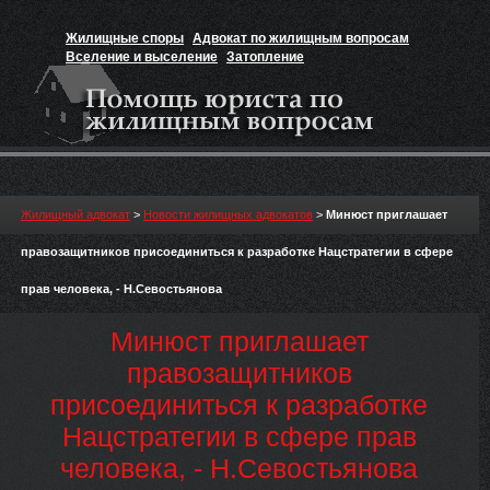
Жилищные споры
Адвокат по жилищным вопросам
Вселение и выселение
Затопление
Признание прав на жильё
Вакансии юриста
Жилищный адвокат
>
Новости жилищных адвокатов
>
Минюст приглашает
правозащитников присоединиться к разработке Нацстратегии в сфере
прав человека, - Н.Севостьянова
Минюст приглашает
правозащитников
присоединиться к разработке
Нацстратегии в сфере прав
человека, - Н.Севостьянова