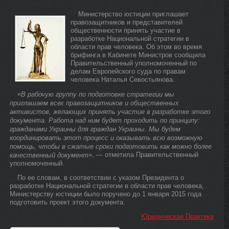
Министерство юстиции приглашает
правозащитников и представителей
общественности принять участие в
разработке Национальной стратегии в
области прав человека. Об этом во время
брифинга в Кабинете Министров сообщила
Правительственный уполномоченный по
делам Европейского суда по правам
человека Наталья Севостьянова.
«
В рабочую группу по подготовке стратегии мы
приглашаем всех правозащитников и общественных
активистов, желающих принять участие в разработке этого
документа. Работа над ним будет проходить по принципу:
гражданами Украины для граждан Украины. Мы будем
координировать этот процесс и оказывать всю возможную
помощь, чтобы в сжатые сроки подготовить как можно более
», — отметила Правительственный
качественный документ
уполномоченный.
По ее словам, в соответствии с указом Президента о
разработке Национальной стратегии в области прав человека,
Министерству юстиции было поручено до 1 января 2015 года
подготовить проект этого документа.
Юридическая Практика