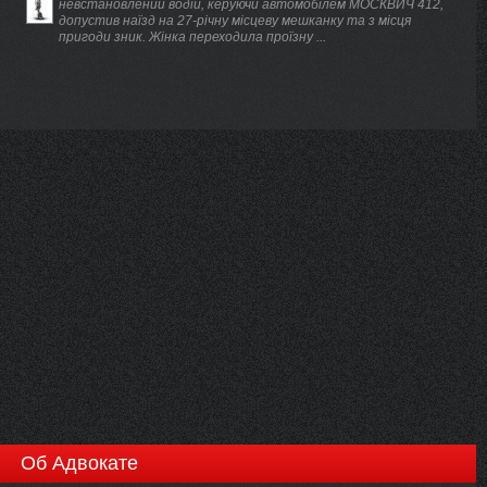
невстановлений водій, керуючи автомобілем МОСКВИЧ 412,
допустив наїзд на 27-річну місцеву мешканку та з місця
пригоди зник. Жінка переходила проїзну ...
Об Адвокате