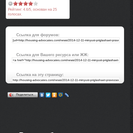
Рейтинг:
4.6
/
5
, основан на
25
голосах.
Ссылка для форумов:
Ссылка для Вашего ресурса или ЖЖ:
Ссылка на эту страницу:
Поделиться…