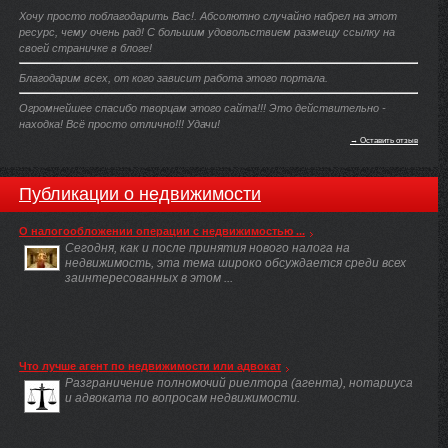
Хочу просто поблагодарить Вас!. Абсолютно случайно набрел на этот
ресурс, чему очень рад! С большим удовольствием размещу ссылку на
своей страничке в блоге!
Благодарим всех, от кого зависит работа этого портала.
Огромнейшее спасибо творцам этого сайта!!! Это действительно -
находка! Всё просто отлично!!! Удачи!
→ Оставить отзыв
Публикации о недвижимости
О налогообложении операции с недвижимостью ...
Сегодня, как и после принятия нового налога на
недвижимость, эта тема широко обсуждается среди всех
заинтересованных в этом ...
Что лучше агент по недвижимости или адвокат
Разграничение полномочий риелтора (агента), нотариуса
и адвоката по вопросам недвижимости.