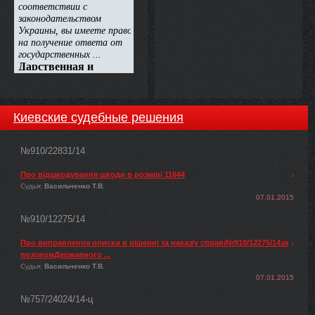
Киевские судебные решения
№910/22831/14
Про відшкодування шкоди в розмірі 11644
Судья:
Васильченко Т.В.
07.01.2015
№910/12275/14
Про виправлення описки в рішенні та наказіу справі№910/12275/14за
позовомДержавного ...
Судья:
Васильченко Т.В.
07.01.2015
№757/24024/14-ц