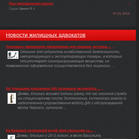
Про виправлення описки
Судья:
Цокол Л. І.
07.01.2015
Новости жилищных адвокатов
Упрощено таможенное оформление для товаров, которые ...
Отныне для субъектов хозяйственной деятельности,
импортирующих и экспортирующих товары, в которых
отсутствуют озоноразрушающие вещества, их
таможенное оформление осуществляется без лицензии. ...
На Черкащині працівники ДАІ затримали автомобіль ...
Днями, близько восьмої години ранку, під час несення служби
на стаціонарному посту Золотоноша, інспектори взводу із
забезпечення супроводження відділу ДАІ з обслуговування
міста Черкаси, зупинили ...
На Київщині нетверезий водій збив пішоходів та ...
Днями, близько о 20-й годині, в місті Васильків,