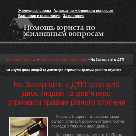
Жилищные споры
Адвокат по жилищным вопросам
Вселение и выселение
Затопление
Признание прав на жильё
Вакансии юриста
Жилищный адвокат
>
Новости жилищных адвокатов
>
На Закарпатті в ДТП
загинуло двоє людей та дев’ятеро отримали травми різного ступеня
На Закарпатті в ДТП загинуло
двоє людей та дев’ятеро
отримали травми різного ступеня
Учора, 31 серпня, в Закарпатській
області сталася дорожньо-транспортна
пригода з тяжкими наслідками.
За попередніми даними, о 13:20 год.