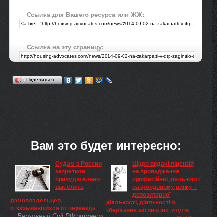
Ссылка для Вашего ресурса или ЖЖ:
Ссылка на эту страницу:
Поделиться…
Вам это будет интересно:
Судам в России
Щодо видачі ліцензій
запретили
на провадження
принудительно
професійної діяльності
выселять
на фондовому ринку –
депозитарної
домовладельцев,
діяльності, діяльності із
отказывавшихся от переезда
зберігання активів інститутів
Верховный Суд РФ отменил