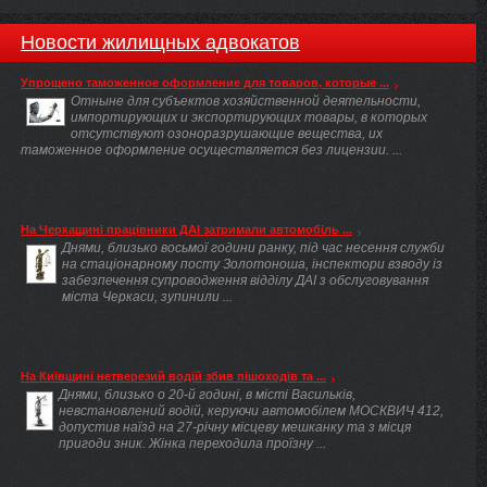
Новости жилищных адвокатов
Упрощено таможенное оформление для товаров, которые ...
Отныне для субъектов хозяйственной деятельности,
импортирующих и экспортирующих товары, в которых
отсутствуют озоноразрушающие вещества, их
таможенное оформление осуществляется без лицензии. ...
На Черкащині працівники ДАІ затримали автомобіль ...
Днями, близько восьмої години ранку, під час несення служби
на стаціонарному посту Золотоноша, інспектори взводу із
забезпечення супроводження відділу ДАІ з обслуговування
міста Черкаси, зупинили ...
На Київщині нетверезий водій збив пішоходів та ...
Днями, близько о 20-й годині, в місті Васильків,
невстановлений водій, керуючи автомобілем МОСКВИЧ 412,
допустив наїзд на 27-річну місцеву мешканку та з місця
пригоди зник. Жінка переходила проїзну ...