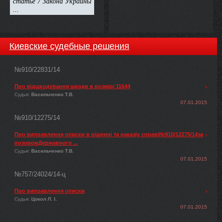
Киевские судебные решения
№910/22831/14
Про відшкодування шкоди в розмірі 11644
Судья:
Васильченко Т.В.
07.01.2015
№910/12275/14
Про виправлення описки в рішенні та наказіу справі№910/12275/14за
позовомДержавного ...
Судья:
Васильченко Т.В.
07.01.2015
№757/24024/14-ц
Про виправлення описки
Судья:
Цокол Л. І.
07.01.2015