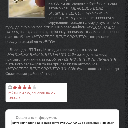
на 738 км автодороги «
», водій
Київ-Чоп
автомобіля «
MERCEDES-BENZ
», рухаючись в
SPRINTER 311 CDI
напрямку м. Мукачево, не впорався з
керуванням, виїхав на смугу зустрічного
руху, де скоїв бокове зіткнення з автомобілем «
IVECO TURBO
», що рухався в зустрічному напрямку та лобове зіткнення
DAILY
з автомобілем «
», що рухався
MERCEDES-BENZ SPRINTER
позаду автомобіля «
».
IVECO
Внаслідок ДТП водій та один пасажир автомобіля
«
» загинули на місці
MERCEDES-BENZ SPRINTER 311 CDI
пригоди. Керманича автомобіля «
»,
MERCEDES-BENZ SPRINTER
п’ять його пасажирів та ще три пасажира автомобіля
«
» було госпіталізовано до
MERCEDES-BENZ SPRINTER 311 CDI
Свалявської районної лікарні.
Рейтинг:
4.5
/
5
, основан на
25
голосах.
Ссылка для форумов: