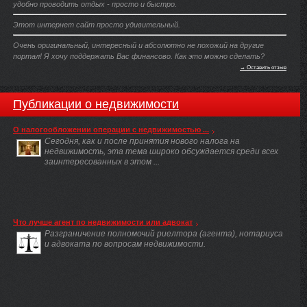
удобно проводить отдых - просто и быстро.
Этот интернет сайт просто удивительный.
Очень оригинальный, интересный и абсолютно не похожий на другие
портал! Я хочу поддержать Вас финансово. Как это можно сделать?
→ Оставить отзыв
Публикации о недвижимости
О налогообложении операции с недвижимостью ...
Сегодня, как и после принятия нового налога на
недвижимость, эта тема широко обсуждается среди всех
заинтересованных в этом ...
Что лучше агент по недвижимости или адвокат
Разграничение полномочий риелтора (агента), нотариуса
и адвоката по вопросам недвижимости.