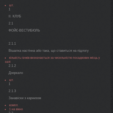
шт.
1
ІІ. КЛУБ
2.1
ФОЙЄ-ВЕСТИБЮЛЬ
2.1.1
Вішалка настінна або така, що ставиться на підлогу
кількість гачків визначається за чисельністю посадкових місць у
залі
2.1.2
Дзеркало
шт.
1
2.1.3
Занавіски з карнизом
компл.
1 на вікно