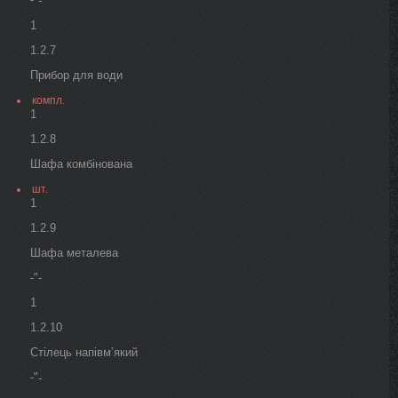
-
1
1.2.7
Прибор для води
компл.
1
1.2.8
Шафа комбінована
шт.
1
1.2.9
Шафа металева
-"-
1
1.2.10
Стілець напівм’який
-"
-