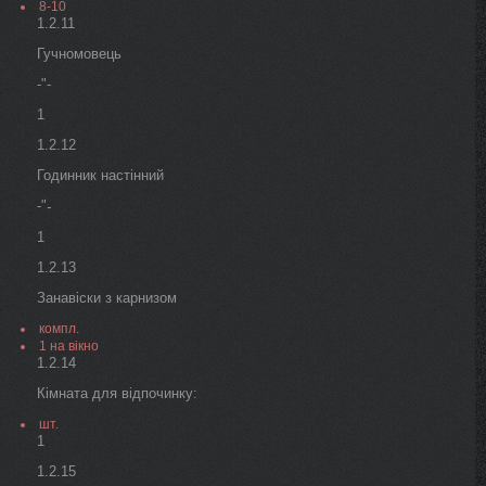
8-10
1.2.11
Гучномовець
-"-
1
1.2.12
Годинник настінний
-"
-
1
1.2.13
Занавіски з карнизом
компл.
1 на вікно
1.2.14
Кімната для відпочинку:
шт.
1
1.2.15