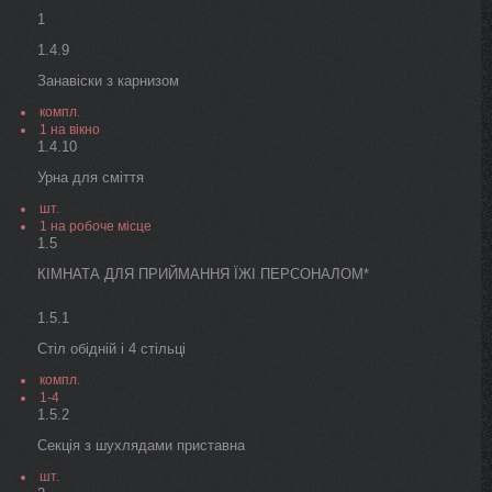
1
1.4.9
Занавіски з карнизом
компл.
1 на вікно
1.4.10
Урна для сміття
шт.
1 на робоче місце
1.5
КІМНАТА ДЛЯ ПРИЙМАННЯ ЇЖІ ПЕРСОНАЛОМ*
1.5.1
Стіл обідній і 4 стільці
компл.
1-4
1.5.2
Секція з шухлядами приставна
шт.