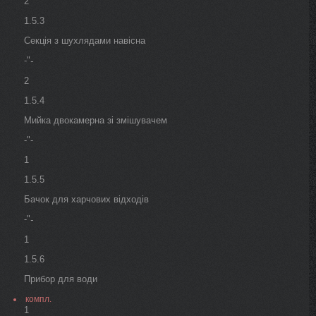
2
1.5.3
Секція з шухлядами навісна
-"
-
2
1.5.4
Мийка двокамерна зі змішувачем
-"-
1
1.5.5
Бачок для харчових відходів
-"
-
1
1.5.6
Прибор для води
компл.
1