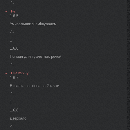
-"
-
1-2
1.6.5
Умивальник зі змішувачем
-"-
1
1.6.6
Полиця для туалетних речей
-"
-
1 на кабіну
1.6.7
Вішалка настінна на 2 гачки
-"-
1
1.6.8
Дзеркало
-"
-