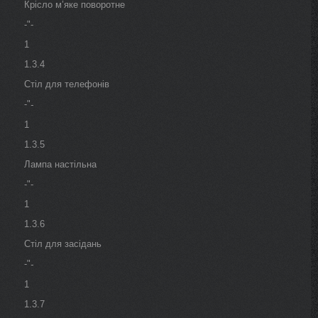
Крісло м’яке поворотне
-"-
1
1.3.4
Стіл для телефонів
-"
-
1
1.3.5
Лампа настільна
-"-
1
1.3.6
Стіл для засідань
-"
-
1
1.3.7