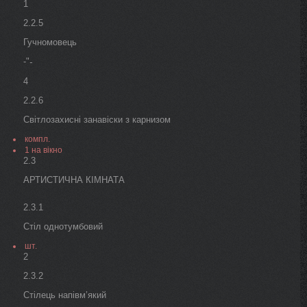
1
2.2.5
Гучномовець
-"
-
4
2.2.6
Світлозахисні занавіски з карнизом
компл.
1 на вікно
2.3
АРТИСТИЧНА КІМНАТА
2.3.1
Стіл однотумбовий
шт.
2
2.3.2
Стілець напівм’який