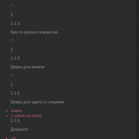
-"
-
1
1.1.3
Крісло робоче поворотне
-"-
1
1.1.4
Шафа для книжок
-"
-
1
1.1.5
Шафа для одягу із секціями
компл.
1 секція на особу
1.1.6
Дзеркало
шт.