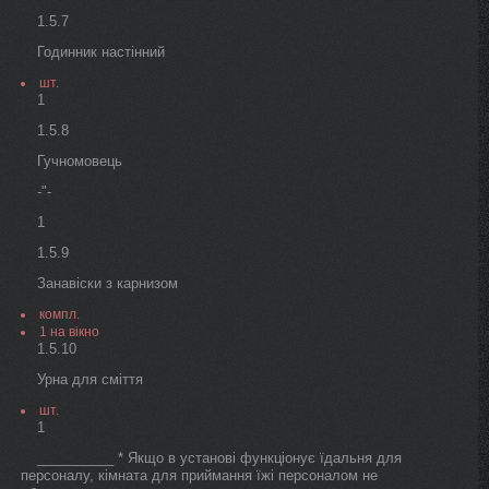
1.5.7
Годинник настінний
шт.
1
1.5.8
Гучномовець
-"-
1
1.5.9
Занавіски з карнизом
компл.
1 на вікно
1.5.10
Урна для сміття
шт.
1
__________ * Якщо в установі функціонує їдальня для
персоналу, кімната для приймання їжі персоналом не