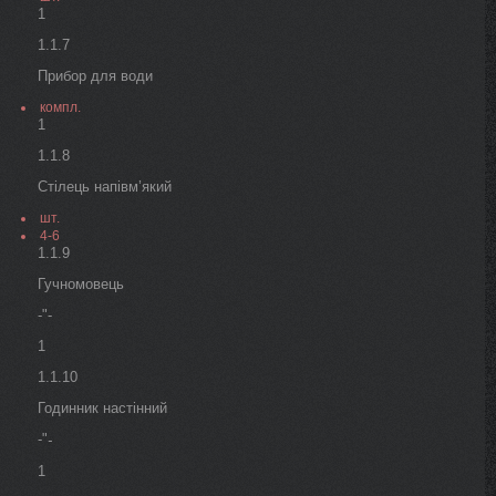
1
1.1.7
Прибор для води
компл.
1
1.1.8
Стілець напівм’який
шт.
4-6
1.1.9
Гучномовець
-"-
1
1.1.10
Годинник настінний
-"
-
1