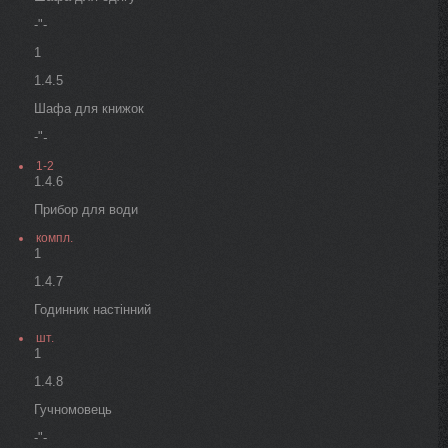
-"-
1
1.4.5
Шафа для книжок
-"
-
1-2
1.4.6
Прибор для води
компл.
1
1.4.7
Годинник настінний
шт.
1
1.4.8
Гучномовець
-"-