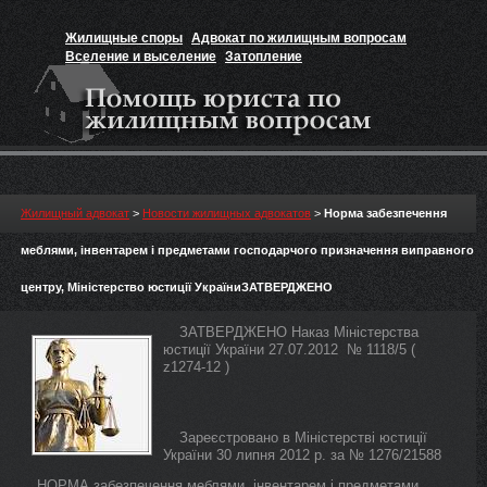
Жилищные споры
Адвокат по жилищным вопросам
Вселение и выселение
Затопление
Признание прав на жильё
Вакансии юриста
Жилищный адвокат
>
Новости жилищных адвокатов
>
Норма забезпечення
меблями, інвентарем і предметами господарчого призначення виправного
центру, Міністерство юстиції УкраїниЗАТВЕРДЖЕНО
ЗАТВЕРДЖЕНО Наказ Міністерства
юстиції України 27.07.2012 № 1118/5 (
z1274-12 )
Зареєстровано в Міністерстві юстиції
України 30 липня 2012 р. за № 1276/21588
НОРМА забезпечення меблями, інвентарем і предметами