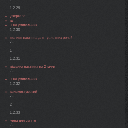
1.2.29
дзеркало
шт.
1 на умивальник
1.2.30
полиця настінна для туалетних речей
-"
-
1
1.2.31
вішалка настінна на 2 гачки
-"-
1 на умивальник
1.2.32
килимок гумовий
-"
-
2
1.2.33
урна для сміття
-"-