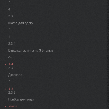
-"-
4
2.3.3
Шафа для одягу
-"
-
1
2.3.4
Вішалка настінна на 3-5 гачків
-"-
1-4
2.3.5
Дзеркало
-"
-
1-2
2.3.6
Прибор для води
компл.