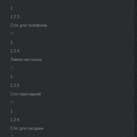
1
1.2.3
Стіл для телефонів
-"-
1
1.2.4
Лампа настільна
-"
-
1
1.2.5
Стіл приставний
-"-
1
1.2.6
Стіл для засідань
-"