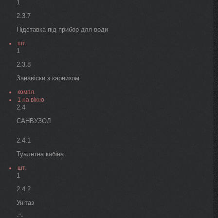
1
2.3.7
Підставка під прибор для води
шт.
1
2.3.8
Занавіски з карнизом
компл.
1 на вікно
2.4
САНВУЗОЛ
2.4.1
Туалетна кабіна
шт.
1
2.4.2
Унітаз
-"-