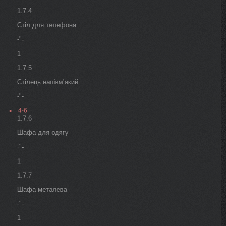
1.7.4
Стіл для телефона
-"
-
1
1.7.5
Стілець напівм’який
-"-
4-6
1.7.6
Шафа для одягу
-"
-
1
1.7.7
Шафа металева
-"-
1