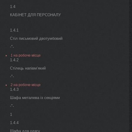
1.4
КАБІНЕТ ДЛЯ ПЕРСОНАЛУ
1.4.1
Стіл письмовий двотумбовий
-"
-
1 на робоче місце
1.4.2
Стілець напівм’який
-"-
2 на робоче місце
1.4.3
Шафа металева із секціями
-"
-
1
1.4.4
Шафа для одягу