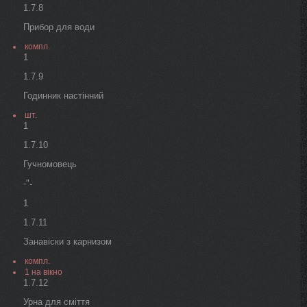
1.7.8
Прибор для води
компл.
1
1.7.9
Годинник настінний
шт.
1
1.7.10
Гучномовець
-"
-
1
1.7.11
Занавіски з карнизом
компл.
1 на вікно
1.7.12
Урна для сміття