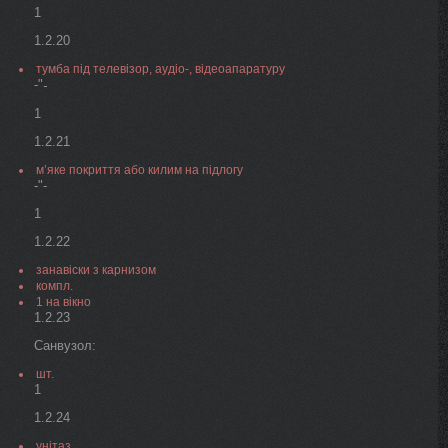
1
1.2.20
тумба під телевізор, аудіо-, відеоапаратуру
-"
-
1
1.2.21
м’яке покриття або килим на підлогу
-"-
1
1.2.22
занавіски з карнизом
компл.
1 на вікно
1.2.23
Санвузол:
шт.
1
1.2.24
унітаз