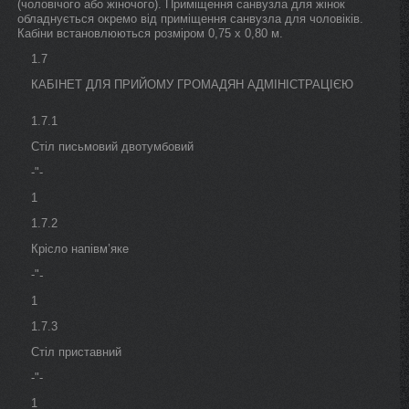
(чоловічого або жіночого). Приміщення санвузла для жінок
обладнується окремо від приміщення санвузла для чоловіків.
Кабіни встановлюються розміром 0,75 х 0,80 м.
1.7
КАБІНЕТ ДЛЯ ПРИЙОМУ ГРОМАДЯН АДМІНІСТРАЦІЄЮ
1.7.1
Стіл письмовий двотумбовий
-"-
1
1.7.2
Крісло напівм’яке
-"
-
1
1.7.3
Стіл приставний
-"-
1