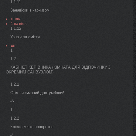
1.1.11
Занавіски з карнизом
компл.
1 на вікно
1.1.12
Урна для сміття
шт.
1
1.2
КАБІНЕТ КЕРІВНИКА (КІМНАТА ДЛЯ ВІДПОЧИНКУ З
ОКРЕМИМ САНВУЗЛОМ)
1.2.1
Стіл письмовий двотумбовий
-"-
1
1.2.2
Крісло м’яке поворотне
-"
-