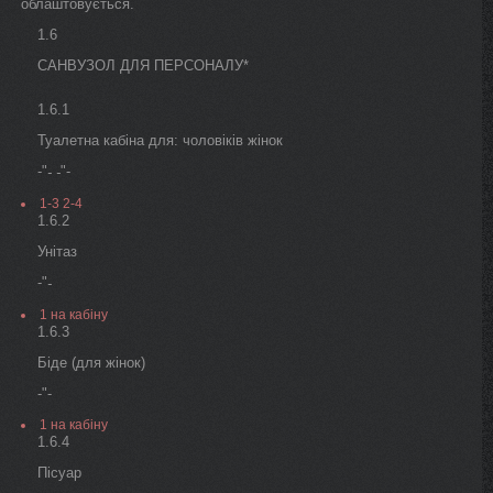
облаштовується.
1.6
САНВУЗОЛ ДЛЯ ПЕРСОНАЛУ*
1.6.1
Туалетна кабіна для: чоловіків жінок
-"
"-
- -
1-3 2-4
1.6.2
Унітаз
-"
-
1 на кабіну
1.6.3
Біде (для жінок)
-"-
1 на кабіну
1.6.4
Пісуар