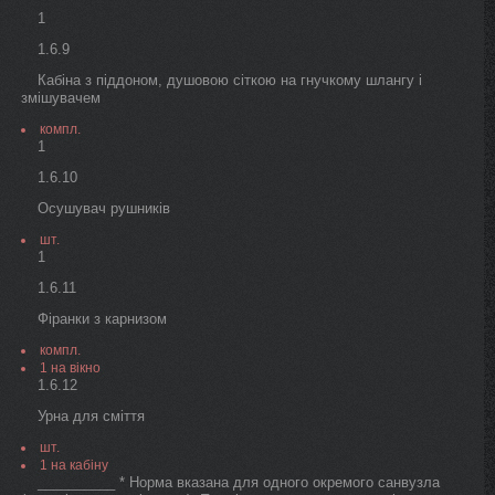
1
1.6.9
Кабіна з піддоном, душовою сіткою на гнучкому шлангу і
змішувачем
компл.
1
1.6.10
Осушувач рушників
шт.
1
1.6.11
Фіранки з карнизом
компл.
1 на вікно
1.6.12
Урна для сміття
шт.
1 на кабіну
__________ * Норма вказана для одного окремого санвузла