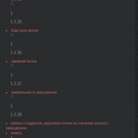
-"
-
1
1.2.25
біде (для жінок)
-"-
1
1.2.26
змивний бачок
-"
-
1
1.2.27
умивальник зі змішувачем
-"-
1
1.2.28
кабіна з піддоном, душовою сіткою на гнучкому шлангу і
змішувачем
компл.
1