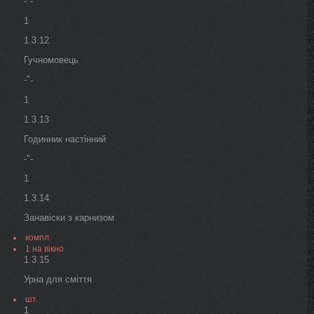
-"-
1
1.3.12
Гучномовець
-"
-
1
1.3.13
Годинник настінний
-"-
1
1.3.14
Занавіски з карнизом
компл.
1 на вікно
1.3.15
Урна для сміття
шт.
1