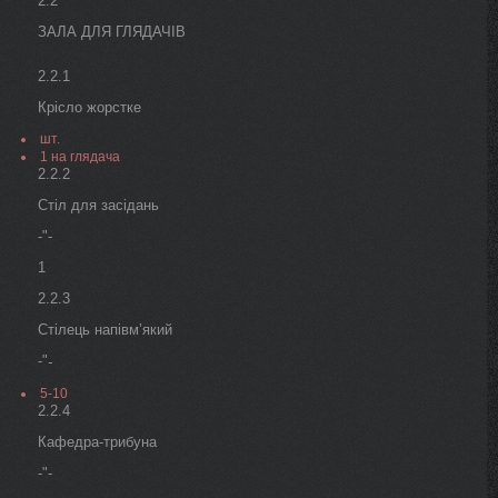
2.2
ЗАЛА ДЛЯ ГЛЯДАЧІВ
2.2.1
Крісло жорстке
шт.
1 на глядача
2.2.2
Стіл для засідань
-"-
1
2.2.3
Стілець напівм’який
-"
-
5-10
2.2.4
Кафедра-трибуна
-"-