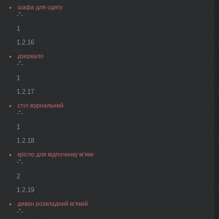
шафа для одягу
-"-
1
1.2.16
дзеркало
-"
-
1
1.2.17
стіл журнальний
-"-
1
1.2.18
крісло для відпочинку м’яке
-"
-
2
1.2.19
диван розкладний м’який
-"-