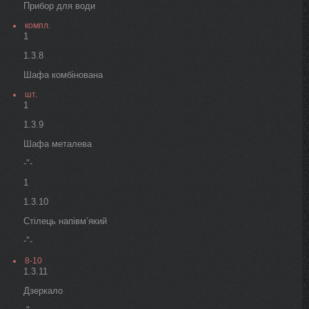
Прибор для води
компл.
1
1.3.8
Шафа комбінована
шт.
1
1.3.9
Шафа металева
-"-
1
1.3.10
Стілець напівм’який
-"
-
8-10
1.3.11
Дзеркало