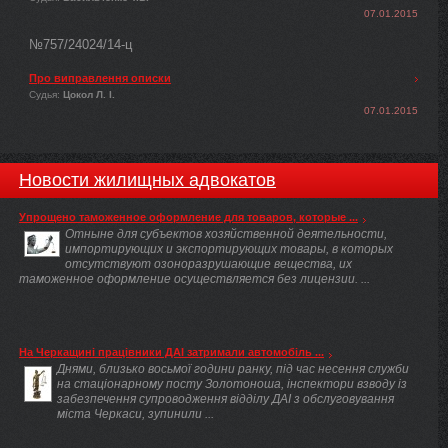
07.01.2015
№757/24024/14-ц
Про виправлення описки
Судья:
Цокол Л. І.
07.01.2015
Новости жилищных адвокатов
Упрощено таможенное оформление для товаров, которые ...
Отныне для субъектов хозяйственной деятельности,
импортирующих и экспортирующих товары, в которых
отсутствуют озоноразрушающие вещества, их
таможенное оформление осуществляется без лицензии. ...
На Черкащині працівники ДАІ затримали автомобіль ...
Днями, близько восьмої години ранку, під час несення служби
на стаціонарному посту Золотоноша, інспектори взводу із
забезпечення супроводження відділу ДАІ з обслуговування
міста Черкаси, зупинили ...