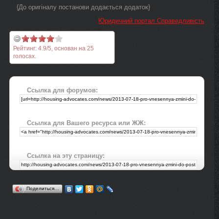
{До оригіналу постанови додається додаток}
Юридичний портал Справедливість
Рейтинг:
4.9
/
5
, основан на
25
голосах.
Ссылка для форумов:
Ссылка для Вашего ресурса или ЖЖ:
Ссылка на эту страницу:
Поделиться…