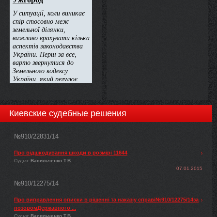
Киевские судебные решения
№910/22831/14
Про відшкодування шкоди в розмірі 11644
Судья:
Васильченко Т.В.
07.01.2015
№910/12275/14
Про виправлення описки в рішенні та наказіу справі№910/12275/14за
позовомДержавного ...
Судья:
Васильченко Т.В.