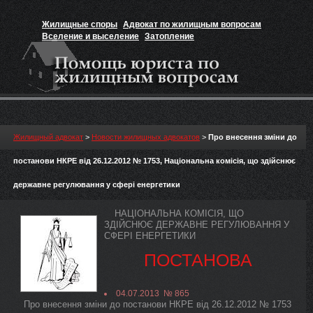
Жилищные споры
Адвокат по жилищным вопросам
Вселение и выселение
Затопление
Признание прав на жильё
Вакансии юриста
Жилищный адвокат
>
Новости жилищных адвокатов
>
Про внесення зміни до
постанови НКРЕ від 26.12.2012 № 1753, Національна комісія, що здійснює
державне регулювання у сфері енергетики
НАЦІОНАЛЬНА КОМІСІЯ, ЩО
ЗДІЙСНЮЄ ДЕРЖАВНЕ РЕГУЛЮВАННЯ У
СФЕРІ ЕНЕРГЕТИКИ
ПОСТАНОВА
04.07.2013 № 865
Про внесення зміни до постанови НКРЕ від 26.12.2012 № 1753