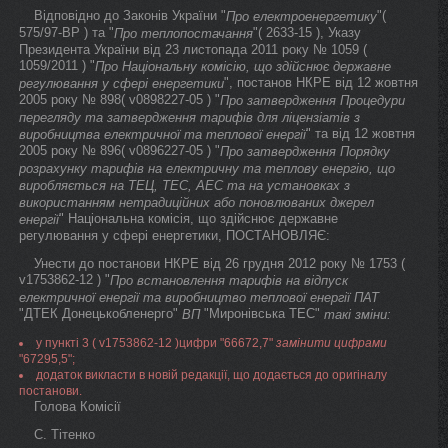
Відповідно до Законів України "
"(
Про електроенергетику
575/97-ВР ) та "
"( 2633-15 ), Указу
Про теплопостачання
Президента України від 23 листопада 2011 року № 1059 (
1059/2011 ) "
Про Національну комісію, що здійснює державне
", постанов НКРЕ від 12 жовтня
регулювання у сфері енергетики
2005 року № 898( v0898227-05 ) "
Про затвердження Процедури
перегляду та затвердження тарифів для ліцензіатів з
" та від 12 жовтня
виробництва електричної та теплової енергії
2005 року № 896( v0896227-05 ) "
Про затвердження Порядку
розрахунку тарифів на електричну та теплову енергію, що
виробляється на ТЕЦ, ТЕС, АЕС та на установках з
використанням нетрадиційних або поновлюваних джерел
" Національна комісія, що здійснює державне
енергії
регулювання у сфері енергетики, ПОСТАНОВЛЯЄ:
Унести до постанови НКРЕ від 26 грудня 2012 року № 1753 (
v1753862-12 ) "
Про встановлення тарифів на відпуск
електричної енергії та виробництво теплової енергії ПАТ
"ДТЕК Донецькобленерго"
"Миронівська ТЕС"
ВП
такі зміни:
у пункті 3 ( v1753862-12 )цифри "66672,7"
замінити цифрами
"67295,5";
додаток викласти в новій редакції, що додається до оригіналу
постанови.
Голова Комісії
С. Тітенко