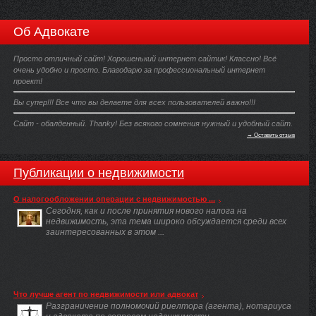
Об Адвокате
Просто отличный сайт! Хорошенький интернет сайтик! Классно! Всё
очень удобно и просто. Благодарю за профессиональный интернет
проект!
Вы супер!!! Все что вы делаете для всех пользователей важно!!!
Сайт - обалденный. Thanky! Без всякого сомнения нужный и удобный сайт.
→ Оставить отзыв
Публикации о недвижимости
О налогообложении операции с недвижимостью ...
Сегодня, как и после принятия нового налога на
недвижимость, эта тема широко обсуждается среди всех
заинтересованных в этом ...
Что лучше агент по недвижимости или адвокат
Разграничение полномочий риелтора (агента), нотариуса