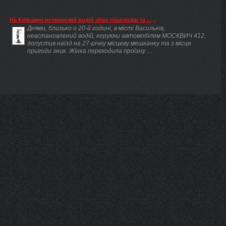
На Київщині нетверезий водій збив пішоходів та ...
Днями, близько о 20-й годині, в місті Васильків,
невстановлений водій, керуючи автомобілем МОСКВИЧ 412,
допустив наїзд на 27-річну місцеву мешканку та з місця
пригоди зник. Жінка переходила проїзну ...