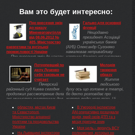
Вам это будет интересно:
Про внесення змін
Гальмо для основної
до наказу
функції
Нещодавно
Міненерговугілля
президент Асоціації
від 08.06.2012 №
українських банків
405, Міністерство
(АУБ) Олександр Сугоняко
енергетики та вугільної
намалював непривабливу
промисловості України
Про внесення змін до наказу
картину банківської системи
Міненерговугілля від 08.06.2012
України. По-перше, фінансист
Потерпевший по
Мелодія
№ 405 Відповідно до
зазначив, що 70% ресурсів
делу Луценко
творення
Господарського( 436-15 ) та
фінустанов ...
себя таковым не
образу
Цивільного кодексів України(
Життя
считает
435-15 ), Закону України "Про
Печерский
людського
управління об'єктами державної
районный суд Киева сегодня
духу ось що головне в театрі,
власності"( 185-16 ),
продолжил рассмотрение дела
бо дехто розповідає про
Положення про Міністерство
экс-министра внутренних дел
життя людського тіла. Ці
енергетики та вугільної
Юрия Луценко по обвинению в
слова належать Людмилі
промисловості України(
областях, містах Києві
В Ужгороді інспектори
нарушениях при расследовании
Максаковій, примі російської
382/2011 ), затвердженого
та Севастополі,
ДАІ оперативно розшукали
дела об отравлении кандидата
театральної сцени.
Указом Президента України від
Міністерство аграрної
водія, який скоїв ДТП та з
в президенты ...
Напередодні ювілею Ади
06.04.2011 № 382, та зважаючи
політики та продовольства
місця пригоди зник
Роговцевої, ...
на зміни у сфері управління
України
Моя цель – вернуть ВСУ
Міненерговугілля, НАКАЗУЮ:
На Львівщині інспектори
полномочия, которых он