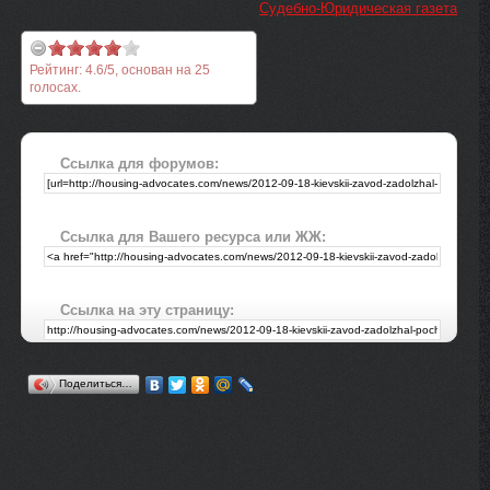
Судебно-Юридическая газета
Рейтинг:
4.6
/
5
, основан на
25
голосах.
Ссылка для форумов:
Ссылка для Вашего ресурса или ЖЖ:
Ссылка на эту страницу:
Поделиться…