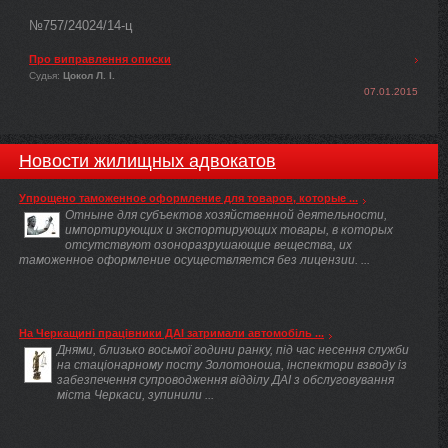
№757/24024/14-ц
Про виправлення описки
Судья:
Цокол Л. І.
07.01.2015
Новости жилищных адвокатов
Упрощено таможенное оформление для товаров, которые ...
Отныне для субъектов хозяйственной деятельности,
импортирующих и экспортирующих товары, в которых
отсутствуют озоноразрушающие вещества, их
таможенное оформление осуществляется без лицензии. ...
На Черкащині працівники ДАІ затримали автомобіль ...
Днями, близько восьмої години ранку, під час несення служби
на стаціонарному посту Золотоноша, інспектори взводу із
забезпечення супроводження відділу ДАІ з обслуговування
міста Черкаси, зупинили ...