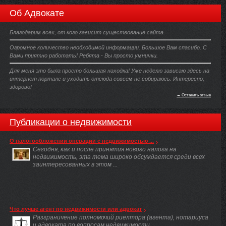
Об Адвокате
Благодарим всех, от кого зависит существование сайта.
Огромное количество необходимой информации. Большое Вам спасибо. С
Вами приятно работать! Ребята - Вы просто умнички.
Для меня это была просто большая находка! Уже неделю зависаю здесь на
интернет портале и уходить отсюда совсем не собираюсь. Интересно,
здорово!
→ Оставить отзыв
Публикации о недвижимости
О налогообложении операции с недвижимостью ...
Сегодня, как и после принятия нового налога на
недвижимость, эта тема широко обсуждается среди всех
заинтересованных в этом ...
Что лучше агент по недвижимости или адвокат
Разграничение полномочий риелтора (агента), нотариуса
и адвоката по вопросам недвижимости.