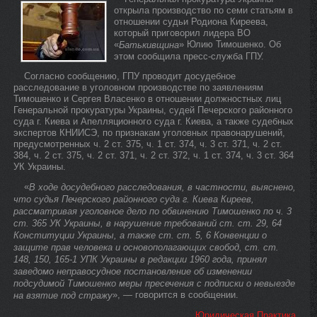
открыла производство по семи статьям в
отношении судьи Родиона Киреева,
который приговорил лидера ВО
«
» Юлию Тимошенко. Об
Батькивщина
этом сообщила пресс-служба ГПУ.
Согласно сообщению, ГПУ проводит досудебное
расследование в уголовном производстве по заявлениям
Тимошенко и Сергея Власенко в отношении должностных лиц
Генеральной прокуратуры Украины, судей Печерского районного
суда г. Киева и Апелляционного суда г. Киева, а также судебных
экспертов КНИИСЭ, по признакам уголовных правонарушений,
предусмотренных ч. 2 ст. 375, ч. 1 ст. 374, ч. 3 ст. 371, ч. 2 ст.
384, ч. 2 ст. 375, ч. 2 ст. 371, ч. 2 ст. 372, ч. 1 ст. 374, ч. 3 ст. 364
УК Украины.
«
В ходе досудебного расследования, в частности, выяснено,
что судья Печерского районного суда г. Киева Киреев,
рассматривая уголовное дело по обвинению Тимошенко по ч. 3
ст. 365 УК Украины, в нарушение требований ст. ст. 29, 64
Конституции Украины, а также ст. ст. 5, 6 Конвенции о
защите прав человека и основополагающих свобод, ст. ст.
148, 150, 165-1 УПК Украины в редакции 1960 года, принял
заведомо неправосудное постановление об изменении
подсудимой Тимошенко меры пресечения с подписки о невыезде
», — говорится в сообщении.
на взятие под стражу
Юридическая Практика