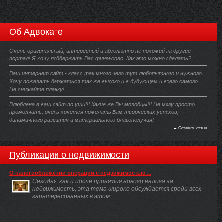
Об Адвокате
Очень оригинальный, интересный и абсолютно не похожий на другие
портал! Я хочу поддержать Вас финансово. Как это можно сделать?
Ваш интернет сайт - класс так много чего тут любопытного и нужного.
Хочу пожелать держаться так же высоко и в будующем и всего самого...
Не снижайте планку!
Влюблена в ваш сайт по уши!!! Какие же Вы молодцы!!! Не могу просто
промолчать, очень хочется пожелать Вам творческих успехов,
динамичного развития и материального благополучия!
→ Оставить отзыв
Публикации о недвижимости
О налогообложении операции с недвижимостью ...
Сегодня, как и после принятия нового налога на
недвижимость, эта тема широко обсуждается среди всех
заинтересованных в этом ...