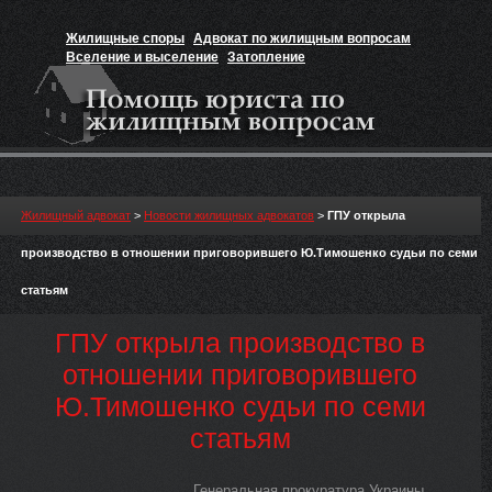
Жилищные споры
Адвокат по жилищным вопросам
Вселение и выселение
Затопление
Признание прав на жильё
Вакансии юриста
Жилищный адвокат
>
Новости жилищных адвокатов
>
ГПУ открыла
производство в отношении приговорившего Ю.Тимошенко судьи по семи
статьям
ГПУ открыла производство в
отношении приговорившего
Ю.Тимошенко судьи по семи
статьям
Генеральная прокуратура Украины