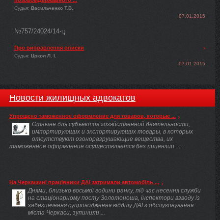
Судья:
Васильченко Т.В.
07.01.2015
№757/24024/14-ц
Про виправлення описки
Судья:
Цокол Л. І.
07.01.2015
Новости жилищных адвокатов
Упрощено таможенное оформление для товаров, которые ...
Отныне для субъектов хозяйственной деятельности,
импортирующих и экспортирующих товары, в которых
отсутствуют озоноразрушающие вещества, их
таможенное оформление осуществляется без лицензии. ...
На Черкащині працівники ДАІ затримали автомобіль ...
Днями, близько восьмої години ранку, під час несення служби
на стаціонарному посту Золотоноша, інспектори взводу із
забезпечення супроводження відділу ДАІ з обслуговування
міста Черкаси, зупинили ...