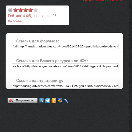
Рейтинг:
4.6
/
5
, основан на
25
голосах.
Ссылка для форумов:
Ссылка для Вашего ресурса или ЖЖ:
Ссылка на эту страницу:
Поделиться…