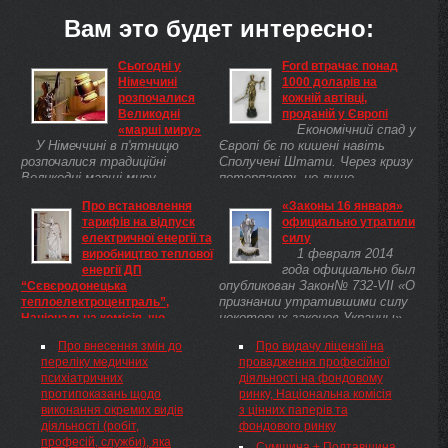
Вам это будет интересно:
Сьогодні у
Ford втрачає понад
Німеччині
1000 доларів на
розпочалися
кожній автівці,
Великодні
проданій у Європі
Економічний спад у
«марші миру»
У Німеччині в п'ятницю
Європі бє по кишені навіть
розпочалися традиційні
Сполучені Штати. Через кризу
Великодні марші миру.
потерпають не лише
Впродовж наступних
європейські, а й американські
Про встановлення
«Законы 16 января»
святкових днів у країні
автовиробники.
тарифів на відпуск
официально утратили
планується провести понад 80
електричної енергії та
силу
пацифістських акцій.
1 февраля 2014
виробництво теплової
года официально был
енергії ДП
опубликован Закон№ 732-VII «О
“Сєвєродонецька
признании утратившими силу
теплоелектроцентраль”,
некоторых законов Украины»
Національна комісія, що
(соответствующий
здійснює державне
Про внесення змін до
Про видачу ліцензії на
законопроект № 4007-у был
регулювання у сфері енергетики
переліку медичних
провадження професійної
Про встановлення тарифів
принят 28 января),
психіатричних
діяльності на фондовому
на відпуск електричної енергії
отменяющий ...
протипоказань щодо
ринку, Національна комісія
та виробництво теплової
виконання окремих видів
з цінних паперів та
енергії ДП "Сєвєродонецька
діяльності (робіт,
фондового ринку
теплоелектроцентраль"
професій, служби), яка
Відповідно до Законів України
Сумщина + Полтавщина