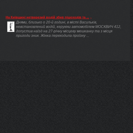
На Київщині нетверезий водій збив пішоходів та ...
Днями, близько о 20-й годині, в місті Васильків,
невстановлений водій, керуючи автомобілем МОСКВИЧ 412,
допустив наїзд на 27-річну місцеву мешканку та з місця
пригоди зник. Жінка переходила проїзну ...