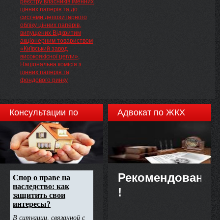
реєстру власників іменних
цінних паперів та до
системи депозитарного
обліку цінних паперів,
випущених Відкритим
акціонерним товариством
«Київський завод
високоякісної цегли»,
Національна комісія з
цінних паперів та
фондового ринку
Консультации по
Адвокат по ЖКХ
недвижимости
Рекомендовано
!