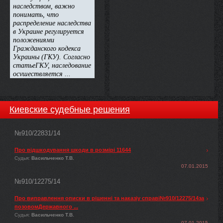
Киевские судебные решения
№910/22831/14
Про відшкодування шкоди в розмірі 11644
Судья:
Васильченко Т.В.
07.01.2015
№910/12275/14
Про виправлення описки в рішенні та наказіу справі№910/12275/14за
позовомДержавного ...
Судья:
Васильченко Т.В.
07.01.2015