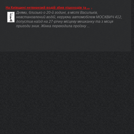
На Київщині нетверезий водій збив пішоходів та ...
Днями, близько о 20-й годині, в місті Васильків,
невстановлений водій, керуючи автомобілем МОСКВИЧ 412,
допустив наїзд на 27-річну місцеву мешканку та з місця
пригоди зник. Жінка переходила проїзну ...