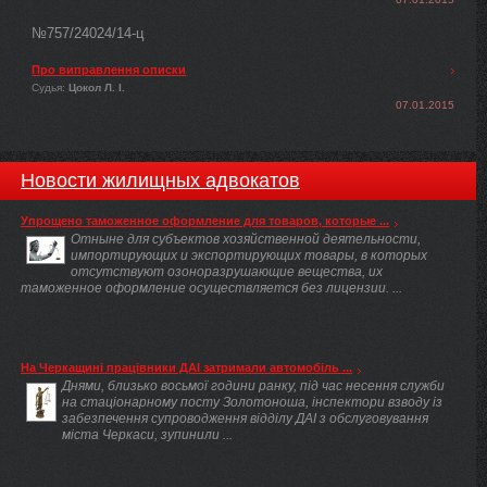
№757/24024/14-ц
Про виправлення описки
Судья:
Цокол Л. І.
07.01.2015
Новости жилищных адвокатов
Упрощено таможенное оформление для товаров, которые ...
Отныне для субъектов хозяйственной деятельности,
импортирующих и экспортирующих товары, в которых
отсутствуют озоноразрушающие вещества, их
таможенное оформление осуществляется без лицензии. ...
На Черкащині працівники ДАІ затримали автомобіль ...
Днями, близько восьмої години ранку, під час несення служби
на стаціонарному посту Золотоноша, інспектори взводу із
забезпечення супроводження відділу ДАІ з обслуговування
міста Черкаси, зупинили ...