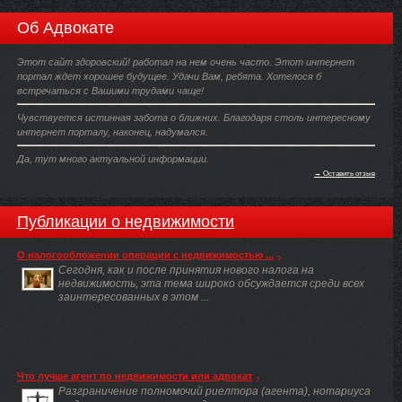
Об Адвокате
Этот сайт здоровский! работал на нем очень часто. Этот интернет
портал ждет хорошее будущее. Удачи Вам, ребята. Хотелося б
встречаться с Вашими трудами чаще!
Чувствуется истинная забота о ближних. Благодаря столь интересному
интернет порталу, наконец, надумался.
Да, тут много актуальной информации.
→ Оставить отзыв
Публикации о недвижимости
О налогообложении операции с недвижимостью ...
Сегодня, как и после принятия нового налога на
недвижимость, эта тема широко обсуждается среди всех
заинтересованных в этом ...
Что лучше агент по недвижимости или адвокат
Разграничение полномочий риелтора (агента), нотариуса