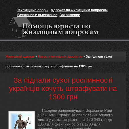
Жилищные споры
Адвокат по жилищным вопросам
Вселение и выселение
Затопление
Признание прав на жильё
Вакансии юриста
Жилищный адвокат
>
Новости жилищных адвокатов
>
За підпали сухої
рослинності українців хочуть штрафувати на 1300 грн
За підпали сухої рослинності
українців хочуть штрафувати на
1300 грн
Нардепи запропонували Верховній Раді
збільшити штрафи за спалювання опалого
листя у декілька разів — зі 170-340 грн до
1360 для фізичних осіб та 1700 для
підприємців та посадових осіб.