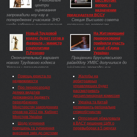
Регіональні
рассмотрит
центри
вопрос о
оцінювання
назначении
запровадили ноу-хау в
председателя ВССУ
попередженні учасників ЗНО
Секция Высшего совета
щодо заборони використання
юстиции по вопросам
мобільних телефонів та інших
назначения судей рассмотрела
Новый Трудовой
На Житомирщині
електронних пристроїв під час
представление Совета судей
кодекс будет готов в
правоохоронці
тестування. Так, після
общих судов о назначении
феврале, - министр
прийняли участь
початку ...
Андрея Солодкова на
соцполитики
у акції «Єдина
должность председателя
П.Розенко
Україна»
Высшего специализированного
Окончательный вариант
Працівники Брусилівського
...
нового Трудового кодекса
райвідділу УМВС долучилися до
Украины планируется
ініціативи громадських
подготовить к февралю. Об
активістів та підтримали
Помощь юриста по
Жалобы на
этом рассказал министр
Всеукраїнську акцію Єдина
недвижимости
арбитражных
социальной политики Павел
Україна, розфарбувавши мости
управляющих будет
Розенко в эфире «Громадського
над місцевою річкою в
Про перерозподіл
рассматривать
ТБ».
національні ...
деяких видатків
дисциплинарная комиссия
державного бюджету,
передбачених
Україна та Китай
Міністерству закордонних
розвивають регіональне
справ на 2012 рік, Кабінет
співробітництво
Міністрів України
Оппозиция обжаловала
Щодо усунення
в ВАСУ решение ЦИК о
порушень та зупинення
перевыборах в 5 округах
внесення змін до системи