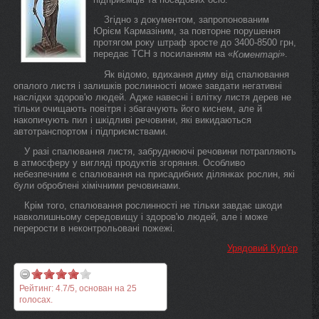
Згідно з документом, запропонованим
Юрієм Кармазіним, за повторне порушення
протягом року штраф зросте до 3400-8500 грн,
передає ТСН з посиланням на «
».
Коментарі
Як відомо, вдихання диму від спалювання
опалого листя і залишків рослинності може завдати негативні
наслідки здоров'ю людей. Адже навесні і влітку листя дерев не
тільки очищають повітря і збагачують його киснем, але й
накопичують пил і шкідливі речовини, які викидаються
автотранспортом і підприємствами.
У разі спалювання листя, забруднюючі речовини потрапляють
в атмосферу у вигляді продуктів згоряння. Особливо
небезпечним є спалювання на присадибних ділянках рослин, які
були оброблені хімічними речовинами.
Крім того, спалювання рослинності не тільки завдає шкоди
навколишньому середовищу і здоров'ю людей, але і може
перерости в неконтрольовані пожежі.
Урядовий Кур'єр
Рейтинг:
4.7
/
5
, основан на
25
голосах.