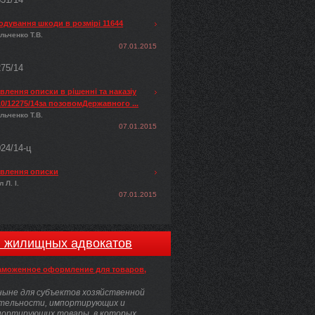
одування шкоди в розмірі 11644
льченко Т.В.
07.01.2015
275/14
лення описки в рішенні та наказіу
0/12275/14за позовомДержавного ...
льченко Т.В.
07.01.2015
024/14-ц
влення описки
 Л. І.
07.01.2015
и жилищных адвокатов
аможенное оформление для товаров,
ыне для субъектов хозяйственной
тельности, импортирующих и
портирующих товары, в которых