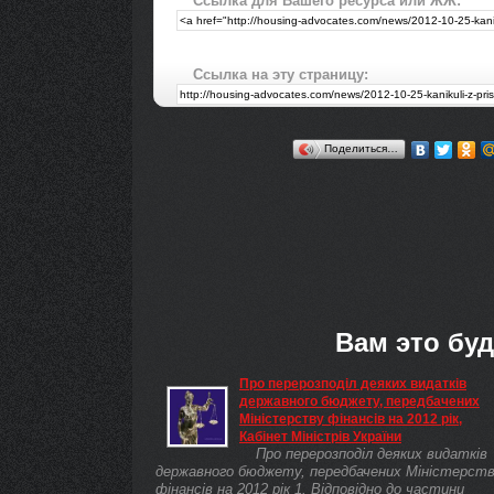
Ссылка для Вашего ресурса или ЖЖ:
Ссылка на эту страницу:
Поделиться…
Вам это буд
Про перерозподіл деяких видатків
державного бюджету, передбачених
Міністерству фінансів на 2012 рік,
Кабінет Міністрів України
Про перерозподіл деяких видатків
державного бюджету, передбачених Міністерст
фінансів на 2012 рік 1. Відповідно до частини