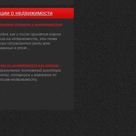
ции о недвижимости
ложении операции с недвижимостью
одня, как и после принятия нового
ога на недвижимость, эта тема
око обсуждается среди всех
анных в этом ...
гент по недвижимости или адвокат
граничение полномочий риелтора
ента), нотариуса и адвоката по
росам недвижимости.