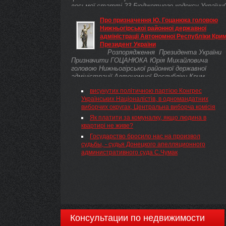
восьмої статті 23 Бюджетного кодексу України(
2456-17 ) здійснити у межах загального обсягу
Про призначення Ю. Гоцанюка головою
бюджетних призначень, передбачених
Нижньогірської районної державної
Міністерству фінансів на 2012 рік у загальному
адміністрації Автономної Республіки Крим
фонді державного бюджету( 4282-17 ) за
Президент України
програмою 3501010 "Керівництво та управління 
Розпорядження Президента України
сфері фінансів", перерозподіл видатків у сумі 1
Призначити ГОЦАНЮКА Юрія Михайловича
800 тис. гривень шляхом збільшення обсягу
головою Нижньогірської районної державної
видатків розвитку за рахунок зменшення обсягу
адміністрації Автономної Республіки Крим.
видатків споживання.
висунутих політичною партією Конгрес
Українських Націоналістів, в одномандатних
виборчих округах, Центральна виборча комісія
Як платити за комуналку, якщо людина в
квартирі не живе?
Государство бросило нас на произвол
судьбы, - судья Донецкого апелляционного
административного суда С.Чумак
Консультации по недвижимости