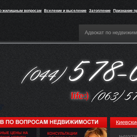
по жилищным вопросам
Вселение и выселение
Затопление
Признание п
Адвокат по недвижим
Киевски
№910/22