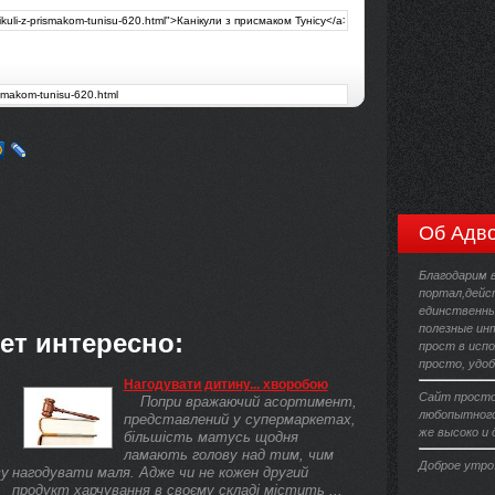
Об Адво
Благодарим 
портал,дейс
единственны
полезные ин
ет интересно:
прост в испо
просто, удо
Нагодувати дитину... хворобою
Сайт просто 
Попри вражаючий асортимент,
любопытного
представлений у супермаркетах,
же высоко и 
більшість матусь щодня
ламають голову над тим, чим
Доброе утро
ву
нагодувати маля. Адже чи не кожен другий
продукт харчування в своєму складі містить ...