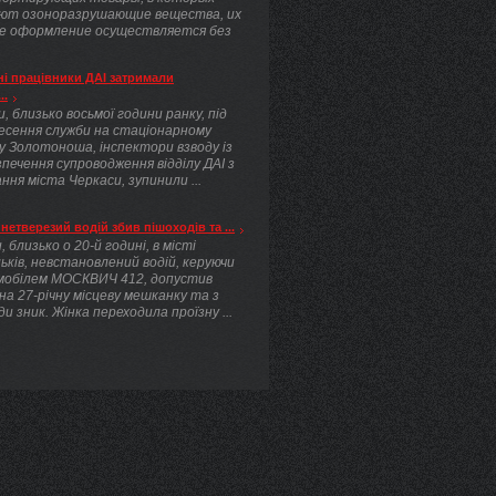
ют озоноразрушающие вещества, их
е оформление осуществляется без
.
і працівники ДАІ затримали
..
, близько восьмої години ранку, під
несення служби на стаціонарному
у Золотоноша, інспектори взводу із
печення супроводження відділу ДАІ з
ння міста Черкаси, зупинили ...
нетверезий водій збив пішоходів та ...
, близько о 20-й годині, в місті
ьків, невстановлений водій, керуючи
мобілем МОСКВИЧ 412, допустив
 на 27-річну місцеву мешканку та з
ди зник. Жінка переходила проїзну ...