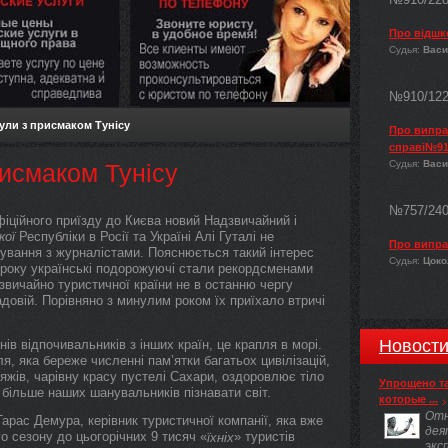
Про відшк
Судья:
Васи
№910/12
ули з присмаком Тунісу
Про виправ
справі№91
Судья:
Васи
рисмаком Тунісу
№757/24
фіційного приїзду до Києва новий Надзвичайний і
кої
Республіки в Росії та Україні Алі Гуталі не
Про випра
ування з журналістами. Пояснюється такий інтерес
Судья:
Цокол
 року українські подорожуючі стали рекордсменами
звичайно туристичної країни не в останню чергу
довій. Порівняно з минулим роком їх приїхало втричі
Новост
ів відпочивальників з інших країн, це крапля в морі.
, яка береже численні пам’ятки багатьох цивілізацій,
жів, чарівну красу пустелі Сахари, оздоровлює тіло
Упрощено т
 більше наших шанувальників пізнавати світ.
которые ...
Отн
 Тарас Демура, керівник туристичної компанії, яка вже
дея
о сезону до цьогорічних 9 тисяч «
» туристів
їхніх
экс