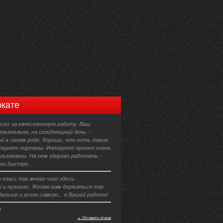
кате
всех за качественную работу. Ваш
твительно, на сегодняшний день -
й в своем роде. Хорошо, что есть такие
тернет порталы. Интернет проект очень
льзовании. На нем здорово работать -
бно,быстро.
класс так много чего здесь
 и нужного. Желаю вам держаться так
дальше и всего самого... в Вашей работе!
!
→ Оставить отзыв