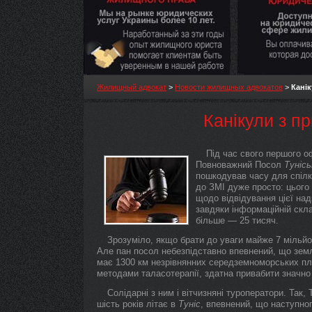
Жилищный адвокат
>
Новости жилищных адвокатов
>
Канік
Канікули з п
Під час свого першого о
Повноважний Посол
Тунісь
пошкодував часу для спілк
до ЗМІ дуже просто: цього
щодо відвідування цієї над
завдяки інформаційній скла
більше — 25 тисяч.
Зрозуміло, якщо брати до уваги майже 7 мільйон
Але пан посол небезпідставно впевнений, що земля
має 1300 км незрівнянних середземноморських пля
методами таласотерапії, здатна привабити значно
Солідарні з ним і вітчизняні туроператори. Так,
шість років літає в
Туніс
, впевнений, що наступног