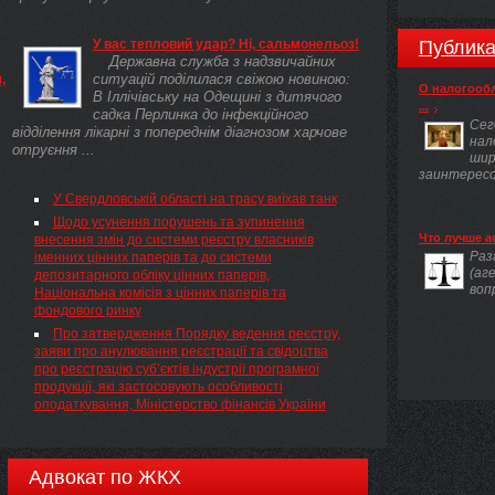
У вас тепловий удар? Ні, сальмонельоз!
Публика
Державна служба з надзвичайних
ситуацій поділилася свіжою новиною:
,
О налогооб
В Іллічівську на Одещині з дитячого
у
...
садка Перлинка до інфекційного
Сег
відділення лікарні з попереднім діагнозом харчове
нал
отруєння ...
шир
заинтересов
У Свердловській області на трасу виїхав танк
Щодо усунення порушень та зупинення
Что лучше а
внесення змін до системи реєстру власників
Раз
іменних цінних паперів та до системи
(аг
депозитарного обліку цінних паперів,
воп
Національна комісія з цінних паперів та
фондового ринку
Про затвердження Порядку ведення реєстру,
заяви про анулювання реєстрації та свідоцтва
про реєстрацію суб’єктів індустрії програмної
продукції, які застосовують особливості
оподаткування, Міністерство фінансів України
Адвокат по ЖКХ