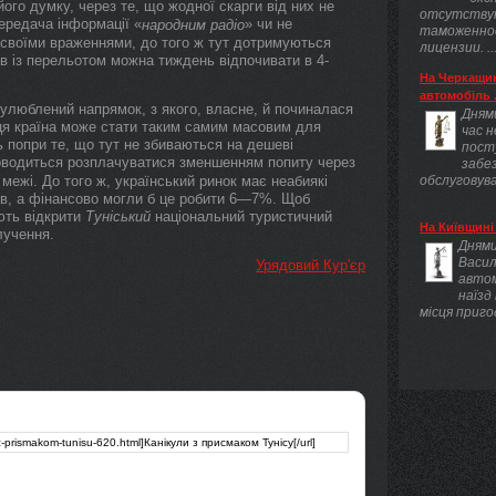
ого думку, через те, що жодної скарги від них не
отсутству
передача інформації «
» чи не
народним радіо
таможенно
н своїми враженнями, до того ж тут дотримуються
лицензии. ..
ів із перельотом можна тиждень відпочивати в 4-
На Черкащин
автомобіль .
люблений напрямок, з якого, власне, й починалася
Днями
 ця країна може стати таким самим масовим для
час 
ть попри те, що тут не збиваються на дешеві
пост
оводиться розплачуватися зменшенням попиту через
забез
межі. До того ж, український ринок має неабиякі
обслуговува
ів, а фінансово могли б це робити 6—7%. Щоб
ують відкрити
Туніський
національний туристичний
На Київщині 
лучення.
Днями
Васил
Урядовий Кур'єр
авто
наїзд
місця приго