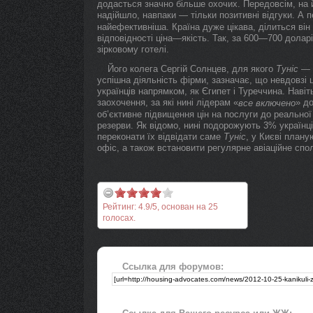
додасться значно більше охочих. Передовсім, на й
надійшло, навпаки — тільки позитивні відгуки. А 
найефективніша. Країна дуже цікава, ділиться ві
відповідності ціна—якість. Так, за 600—700 долар
зірковому готелі.
Його колега Сергій Солнцев, для якого
Туніс
— у
успішна діяльність фірми, зазначає, що невдовзі
українців напрямком, як Єгипет і Туреччина. Наві
заохочення, за які нині лідерам «
» д
все включено
об’єктивне підвищення цін на послуги до реальної 
резерви. Як відомо, нині подорожують 3% українц
переконати їх відвідати саме
Туніс
, у Києві план
офіс, а також встановити регулярне авіаційне спо
Рейтинг:
4.9
/
5
, основан на
25
голосах.
Ссылка для форумов: