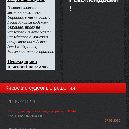
!
Киевские судебные решения
№910/22831/14
Про відшкодування шкоди в розмірі 11644
Судья:
Васильченко Т.В.
07.01.2015