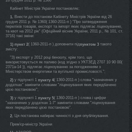
26 грудня 2011 р. № 1360
Кабінет Міністрів України постановляє:
Внести до постанови Кабінету Міністрів України від 26
1.
грудня 2011 р. № 1360( 1360-2011-п ) "Про затвердження
переліків товарів, експорт та імпорт яких підлягає ліцензуванню,
та квот на 2012 рік" (Офіційний вісник України, 2011 р., № 101, ст.
3716) такі зміни:
( 1360-2011-п ) доповнити під
такого
1)
пункт 2
пунктом 3
змісту:
"3) експорт у 2012 році бензолу, крім того, що
використовується як паливо (код згідно з УКТЗЕД 2707 10 90 00(
2371а-14 )), підлягає ліцензуванню за погодженням з
Міністерством енергетики та вугільної промисловості.";
у підпункті 1
( 1360-2011-п ) слова "зазначених у
2)
пункту 4
додатках" замінити словами "ліцензування яких передбачено
цією постановою";
у підпункті 1
( 1360-2011-п ) слова і цифри
3)
пункту 5
"зазначених у додатках 1-7" замінити словами "ліцензування
яких передбачено цією постановою".
Ця постанова набирає чинності з дня опублікування.
2.
Прем'єр-міністр України