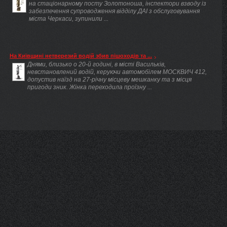
на стаціонарному посту Золотоноша, інспектори взводу із
забезпечення супроводження відділу ДАІ з обслуговування
міста Черкаси, зупинили ...
На Київщині нетверезий водій збив пішоходів та ...
Днями, близько о 20-й годині, в місті Васильків,
невстановлений водій, керуючи автомобілем МОСКВИЧ 412,
допустив наїзд на 27-річну місцеву мешканку та з місця
пригоди зник. Жінка переходила проїзну ...