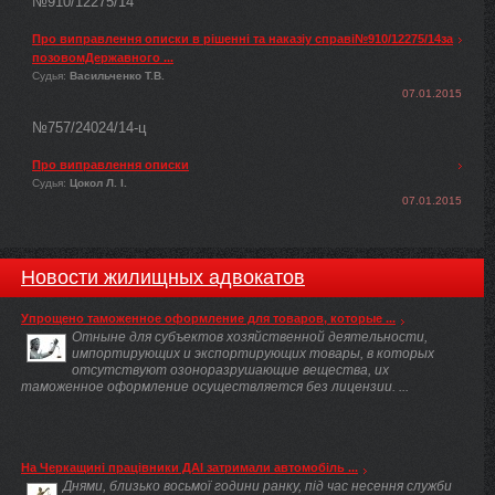
№910/12275/14
Про виправлення описки в рішенні та наказіу справі№910/12275/14за
позовомДержавного ...
Судья:
Васильченко Т.В.
07.01.2015
№757/24024/14-ц
Про виправлення описки
Судья:
Цокол Л. І.
07.01.2015
Новости жилищных адвокатов
Упрощено таможенное оформление для товаров, которые ...
Отныне для субъектов хозяйственной деятельности,
импортирующих и экспортирующих товары, в которых
отсутствуют озоноразрушающие вещества, их
таможенное оформление осуществляется без лицензии. ...
На Черкащині працівники ДАІ затримали автомобіль ...
Днями, близько восьмої години ранку, під час несення служби