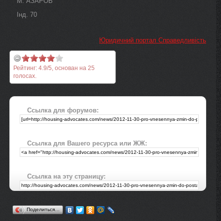
М. АЗАРОВ
Інд. 70
Юридичний портал Справедливість
Рейтинг:
4.9
/
5
, основан на
25
голосах.
Ссылка для форумов:
Ссылка для Вашего ресурса или ЖЖ:
Ссылка на эту страницу:
Поделиться…