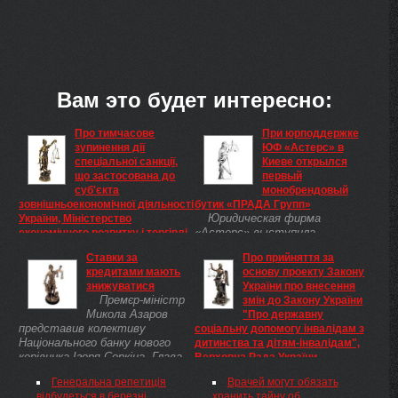
Вам это будет интересно:
Про тимчасове
При юрподдержке
зупинення дії
ЮФ «Астерс» в
спеціальної санкції,
Киеве открылся
що застосована до
первый
суб'єкта
монобрендовый
зовнішньоекономічної діяльності
бутик «ПРАДА Групп»
Юридическая фирма
України, Міністерство
«Астерс» выступила
економічного розвитку і торгівлі
юридическим советником
України
Ставки за
Про прийняття за
Про тимчасове зупинення дії
«ПРАДА Групп», одного из
кредитами мають
основу проекту Закону
спеціальної санкції, що
мировых лидеров в сфере
знижуватися
України про внесення
застосована до суб'єкта
дизайна, производства и
Премєр-міністр
змін до Закону України
зовнішньоекономічної
дистрибуции элитных сумок,
Микола Азаров
"Про державну
діяльності України Відповідно
кожаных изделий, обуви,
представив колективу
соціальну допомогу інвалідам з
до Положення про порядок
одежды, ...
Національного банку нового
дитинства та дітям-інвалідам",
застосування до суб'єктів
керівника Ігоря Соркіна. Глава
Верховна Рада України
зовнішньоекономічної
уряду побажав йому успіхів у
ПОСТАНОВА Верховної
діяльності України та
Генеральна репетиція
Врачей могут обязать
роботі на новій посаді. Коли
Ради України Верховна Рада
іноземних суб'єктів
відбудеться в березні
хранить тайну об