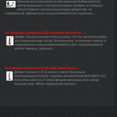
Отныне для субъектов хозяйственной деятельности,
импортирующих и экспортирующих товары, в которых
отсутствуют озоноразрушающие вещества, их
таможенное оформление осуществляется без лицензии. ...
На Черкащині працівники ДАІ затримали автомобіль ...
Днями, близько восьмої години ранку, під час несення служби
на стаціонарному посту Золотоноша, інспектори взводу із
забезпечення супроводження відділу ДАІ з обслуговування
міста Черкаси, зупинили ...
На Київщині нетверезий водій збив пішоходів та ...
Днями, близько о 20-й годині, в місті Васильків,
невстановлений водій, керуючи автомобілем МОСКВИЧ 412,
допустив наїзд на 27-річну місцеву мешканку та з місця
пригоди зник. Жінка переходила проїзну ...