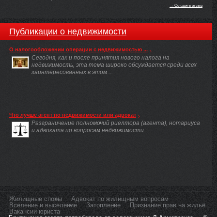
→ Оставить отзыв
Публикации о недвижимости
О налогообложении операции с недвижимостью ...
Сегодня, как и после принятия нового налога на
недвижимость, эта тема широко обсуждается среди всех
заинтересованных в этом ...
Что лучше агент по недвижимости или адвокат
Разграничение полномочий риелтора (агента), нотариуса
и адвоката по вопросам недвижимости.
Жилищные споры
Адвокат по жилищным вопросам
Вселение и выселение
Затопление
Признание прав на жильё
Вакансии юриста