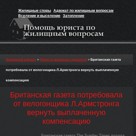
Жилищные споры
Адвокат по жилищным вопросам
Вселение и выселение
Затопление
Признание прав на жильё
Вакансии юриста
Жилищный адвокат
>
Новости жилищных адвокатов
>
Британская газета
потребовала от велогонщика Л.Армстронга вернуть выплаченную
компенсацию
Британская газета потребовала
от велогонщика Л.Армстронга
вернуть выплаченную
компенсацию
Британская газета The Sunday Times подала