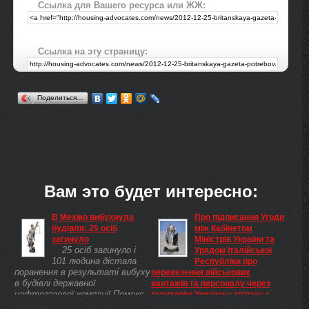
Ссылка для Вашего ресурса или ЖЖ:
Ссылка на эту страницу:
Поделиться…
Вам это будет интересно:
В Мехіко вибухнула
Про підписання Угоди
будівля: 25 осіб
між Кабінетом
загинуло
Міністрів України та
25 осіб загинуло і
Урядом Італійської
101 людина дістала
Республіки про
поранення в результаті вибуху
перевезення військових
в будівлі державної
вантажів та персоналу через
нафтогазової компанії Пемекс
територію України у зв’язку з
у мексиканській столиці.
участю Збройних Сил