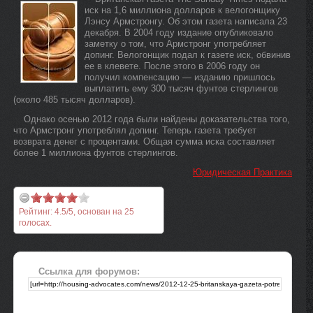
иск на 1,6 миллиона долларов к велогонщику
Лэнсу Армстронгу. Об этом газета написала 23
декабря. В 2004 году издание опубликовало
заметку о том, что Армстронг употребляет
допинг. Велогонщик подал к газете иск, обвинив
ее в клевете. После этого в 2006 году он
получил компенсацию — изданию пришлось
выплатить ему 300 тысяч фунтов стерлингов
(около 485 тысяч долларов).
Однако осенью 2012 года были найдены доказательства того,
что Армстронг употреблял допинг. Теперь газета требует
возврата денег с процентами. Общая сумма иска составляет
более 1 миллиона фунтов стерлингов.
Юридическая Практика
Рейтинг:
4.5
/
5
, основан на
25
голосах.
Ссылка для форумов: