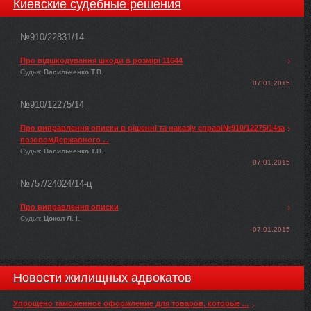
Киевские судебные решения
№910/22831/14
Про відшкодування шкоди в розмірі 11644
Судья:
Васильченко Т.В.
07.01.2015
№910/12275/14
Про виправлення описки в рішенні та наказіу справі№910/12275/14за
позовомДержавного ...
Судья:
Васильченко Т.В.
07.01.2015
№757/24024/14-ц
Про виправлення описки
Судья:
Цокол Л. І.
07.01.2015
Новости жилищных адвокатов
Упрощено таможенное оформление для товаров, которые ...