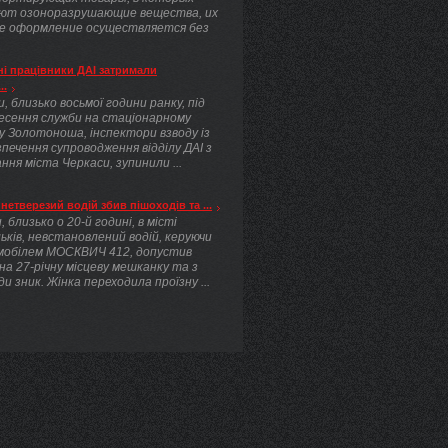
ют озоноразрушающие вещества, их
е оформление осуществляется без
.
і працівники ДАІ затримали
..
, близько восьмої години ранку, під
несення служби на стаціонарному
у Золотоноша, інспектори взводу із
печення супроводження відділу ДАІ з
ння міста Черкаси, зупинили ...
нетверезий водій збив пішоходів та ...
, близько о 20-й годині, в місті
ьків, невстановлений водій, керуючи
мобілем МОСКВИЧ 412, допустив
 на 27-річну місцеву мешканку та з
ди зник. Жінка переходила проїзну ...