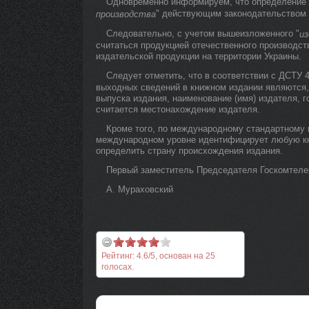
Одновременно информируем, что определение 
" действующим законодательством 
производства
Следовательно, с учетом вышеизложенного "
из
считаться продукцией отечественного производст
издательской продукции на территории Украины.
Следует отметить, что в соответствии с ДСТУ 4
выходных сведений в книжном издании являются,
выпуска издания, наименование (имя) издателя, 
считается местонахождение издателя.
Кроме того, по международному стандартному н
международном уровне идентифицирует любую кни
определить страну происхождения издания.
Первый заместитель Председателя Госкомтеле
А. Мураховский
Рейтинг:
4.6
/
5
, основан на
25
голосах.