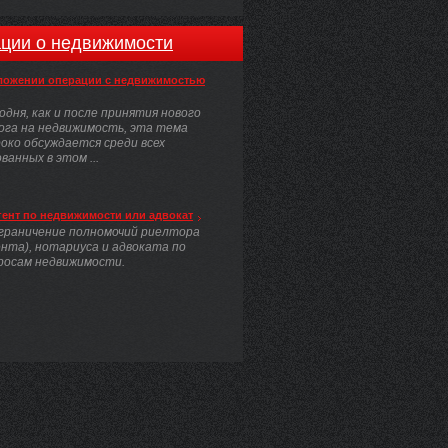
ции о недвижимости
ложении операции с недвижимостью
одня, как и после принятия нового
ога на недвижимость, эта тема
око обсуждается среди всех
анных в этом ...
гент по недвижимости или адвокат
граничение полномочий риелтора
ента), нотариуса и адвоката по
росам недвижимости.