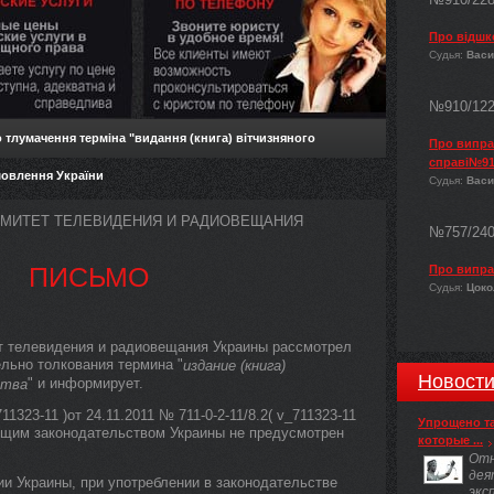
Про відшк
Судья:
Васи
№910/12
тлумачення терміна "видання (книга) вітчизняного
Про виправ
справі№91
мовлення України
Судья:
Васи
МИТЕТ ТЕЛЕВИДЕНИЯ И РАДИОВЕЩАНИЯ
№757/24
ПИСЬМО
Про випра
Судья:
Цокол
т телевидения и радиовещания Украины рассмотрел
ельно толкования термина "
издание (книга)
Новост
" и информирует.
ства
323-11 )от 24.11.2011 № 711-0-2-11/8.2( v_711323-11
Упрощено т
ующим законодательством Украины не предусмотрен
которые ...
Отн
дея
и Украины, при употреблении в законодательстве
экс