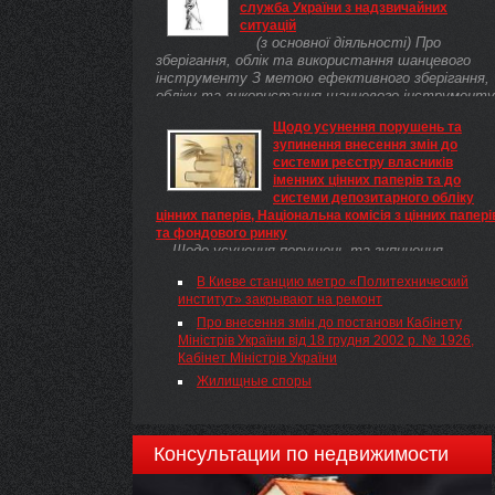
служба України з надзвичайних
ситуацій
(з основної діяльності) Про
зберігання, облік та використання шанцевого
інструменту З метою ефективного зберігання,
обліку та використання шанцевого інструменту
в органах та підрозділах цивільного захисту для
Щодо усунення порушень та
забезпечення волонтерів та волонтерських
зупинення внесення змін до
організацій під час ліквідації наслідків надзвичайн
системи реєстру власників
ситуацій НАКАЗУЮ:
іменних цінних паперів та до
системи депозитарного обліку
цінних паперів, Національна комісія з цінних папері
та фондового ринку
Щодо усунення порушень та зупинення
внесення змін до системи реєстру власників
В Киеве станцию метро «Политехнический
іменних цінних паперів та до системи
институт» закрывают на ремонт
депозитарного обліку цінних паперів
Про внесення змін до постанови Кабінету
Міністрів України від 18 грудня 2002 р. № 1926,
Кабінет Міністрів України
Жилищные споры
Консультации по недвижимости