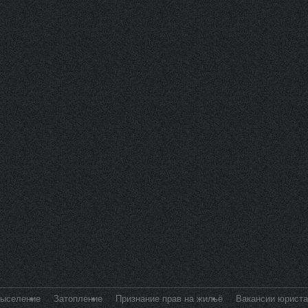
выселение
Затопление
Признание прав на жильё
Вакансии юриста