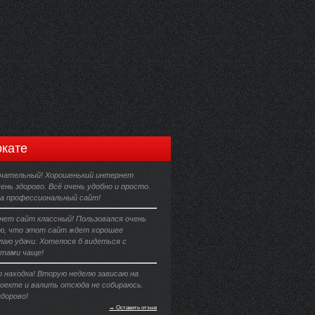
кате
чательный! Хорошенький интернет
ень здорово. Всё очень удобно и просто.
за профессиональный сайт!
ет сайт классный! Пользовался очень
ю, что этот сайт ждет хорошее
лаю удачи. Хотелося б видеться с
тами чаще!
о находка! Вторую неделю зависаю на
оекте и валить отсюда не собираюсь.
дорово!
→ Оставить отзыв