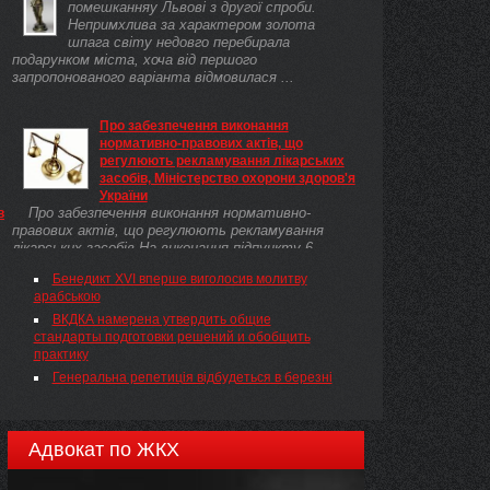
помешканняу Львові з другої спроби.
Непримхлива за характером золота
шпага світу недовго перебирала
подарунком міста, хоча від першого
запропонованого варіанта відмовилася ...
Про забезпечення виконання
нормативно-правових актів, що
их
регулюють рекламування лікарських
засобів, Міністерство охорони здоров'я
України
Про забезпечення виконання нормативно-
в
правових актів, що регулюють рекламування
лікарських засобів На виконання підпункту 6
пункту 2 та пункту 4 розділу I Закону України від
Бенедикт XVI вперше виголосив молитву
20 грудня 2011 року № 4196-VI( 4196-17 ) "Про
арабською
внесення змін до деяких законів України у сфері
охорони здоров'я щодо посилення контролю за
ВКДКА намерена утвердить общие
обігом лікарських засобів, харчових продуктів для
стандарты подготовки решений и обобщить
спеціального дієтичного споживання,
практику
функціональних харчових продуктів та дієтичних
Генеральна репетиція відбудеться в березні
добавок" та пункту 2 наказу Міністерства
охорони здоров'я України від 6 червня 2012 року №
422( z1189-12 ) "Про деякі питання заборони
рекламування лікарських засобів" НАКАЗУЮ:
Адвокат по ЖКХ