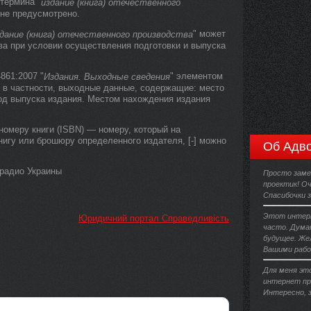
термина "
издание (книга) отечественного
не предусмотрено.
" может
дание (книга) отечественного производства
ва при условии осуществления подготовки и выпуска
861:2007 "
" элементом
Издания. Выходные сведения
 в частности, выходные данные, содержащие: место
год выпуска издания. Местом нахождения издания
омеру книги (ISBN) — номеру, который на
гу или брошюру определенного издателя, [-] можно
Об Адво
радио Украины
Просто заме
проектик! Оч
Спасибочки 
Этот интерн
Юридичний портал Справедливість
часто. Дума
будущее. Же
Вашими рабо
Для меня эт
интернет пр
Интересно, з