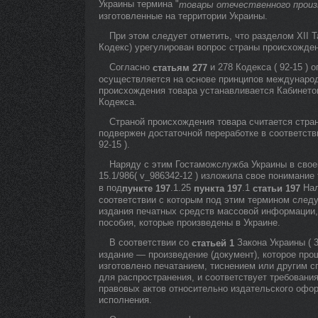
Украины термина "
товары отечественного прои
изготовленные на территории Украины.
При этом следует отметить, что разделом XII Т
Кодекс) урегулирован вопрос страны происхожден
Согласно
и 278 Кодекса ( 92-15 )
статьям 277
осуществляется на основе принципов международ
происхождения товара устанавливается Кабинето
Кодекса.
Страной происхождения товара считается стран
подвержен достаточной переработке в соответст
92-15 ).
Наряду с этим Гостаможслужба Украины в своем 
15.1/986( v_986342-12 ) изложила свое понимание
в под
.1.25
.1
Нало
пункте 197
пункта 197
статьи 197
соответствии с которым под этим термином следу
издания печатных средств массовой информации, 
пособия, которые произведены в Украине.
В соответствии со
Закона Украины ( 3
статьей 1
издание — произведение (документ), которое про
изготовлено печатанием, тиснением или другим 
для распространения, и соответствует требовани
правовых актов относительно издательского офор
исполнения.