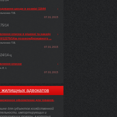
одування шкоди в розмірі 11644
льченко Т.В.
07.01.2015
275/14
лення описки в рішенні та наказіу
0/12275/14за позовомДержавного ...
льченко Т.В.
07.01.2015
024/14-ц
влення описки
 Л. І.
07.01.2015
и жилищных адвокатов
аможенное оформление для товаров,
ыне для субъектов хозяйственной
тельности, импортирующих и
портирующих товары, в которых