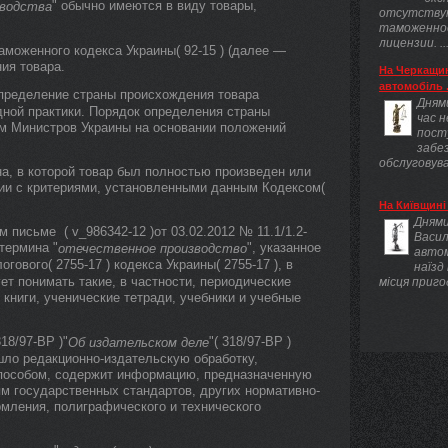
" обычно имеются в виду товары,
зводства
отсутству
таможенно
лицензии. ..
аможенного кодекса Украины( 92-15 ) (далее —
ия товара.
На Черкащин
автомобіль .
 определение страны происхождения товара
Днями
ной практики. Порядок определения страны
час 
м Министров Украины на основании положений
пост
забез
обслуговува
а, в которой товар был полностью произведен или
вии с критериями, установленными данным Кодексом(
На Київщині 
Днями
письме ( v_986342-12 )от 03.02.2012 № 11.1/1.2-
Васил
 термина "
", указанное
отечественное производство
авто
гового( 2755-17 ) кодекса Украины( 2755-17 ), в
наїзд
ет понимать такие, в частности, периодические
місця приго
книги, ученические тетради, учебники и учебные
18/97-ВР )"
"( 318/97-ВР )
Об издательском деле
шло редакционно-издательскую обработку,
способом, содержит информацию, предназначенную
ям государственных стандартов, других нормативно-
мления, полиграфического и технического