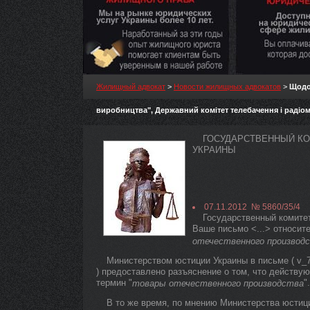
Жилищный адвокат
>
Новости жилищных адвокатов
>
Щодо 
виробництва", Державний комітет телебачення і радіо
ГОСУДАРСТВЕННЫЙ КО
УКРАИНЫ
07.11.2012 № 5860/35/4
Государственный комите
Ваше письмо <...> относит
отечественного производ
Министерством юстиции Украины в письме ( v_711
) предоставлено разъяснение о том, что действ
термин "
".
товары отечественного производства
В то же время, по мнению Министерства юстици