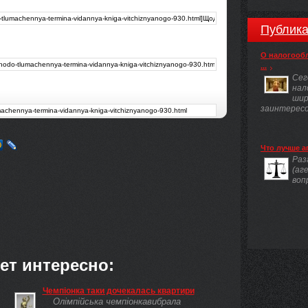
Публика
О налогооб
...
Сег
нал
шир
заинтересов
Что лучше а
Раз
(аг
воп
ет интересно:
Чемпіонка таки дочекалась квартири
Олімпійська чемпіонкавибрала