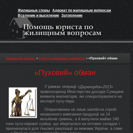
Жилищные споры
Адвокат по жилищным вопросам
Вселение и выселение
Затопление
Признание прав на жильё
Вакансии юриста
Жилищный адвокат
>
Новости жилищных адвокатов
>
«Пуховий» обман
«Пуховий» обман
У рамках операції «
»
Держкордон-2013
правоохоронці Міністерства доходів Сумщини
виявили махінаторів, які спеціалізувалися на
експорті пуху-пера.
Оперативники не лише запобігли спробі
незаконного вивезення продукції на 14
мільйонів гривень, а й вилучили майже 140
тонн пухо-перової суміші, що зберігалася на оптових складах і
призначалася для тіньової реалізації за межами України, а саме