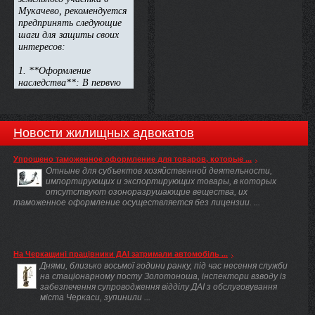
Новости жилищных адвокатов
Упрощено таможенное оформление для товаров, которые ...
Отныне для субъектов хозяйственной деятельности,
импортирующих и экспортирующих товары, в которых
отсутствуют озоноразрушающие вещества, их
таможенное оформление осуществляется без лицензии. ...
На Черкащині працівники ДАІ затримали автомобіль ...
Днями, близько восьмої години ранку, під час несення служби
на стаціонарному посту Золотоноша, інспектори взводу із
забезпечення супроводження відділу ДАІ з обслуговування
міста Черкаси, зупинили ...