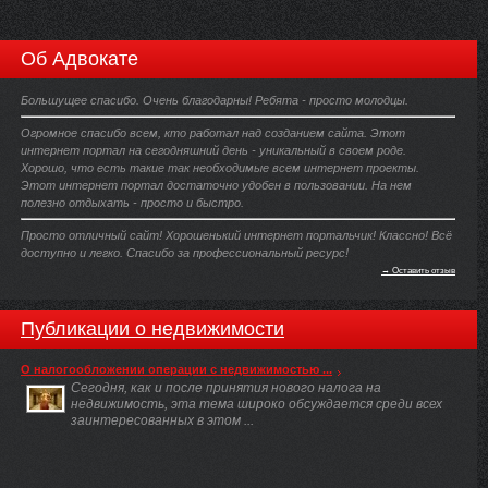
Об Адвокате
Большущее спасибо. Очень благодарны! Ребята - просто молодцы.
Огромное спасибо всем, кто работал над созданием сайта. Этот
интернет портал на сегодняшний день - уникальный в своем роде.
Хорошо, что есть такие так необходимые всем интернет проекты.
Этот интернет портал достаточно удобен в пользовании. На нем
полезно отдыхать - просто и быстро.
Просто отличный сайт! Хорошенький интернет портальчик! Классно! Всё
доступно и легко. Спасибо за профессиональный ресурс!
→ Оставить отзыв
Публикации о недвижимости
О налогообложении операции с недвижимостью ...
Сегодня, как и после принятия нового налога на
недвижимость, эта тема широко обсуждается среди всех
заинтересованных в этом ...