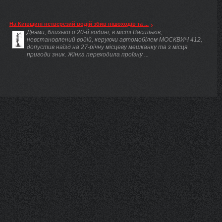
На Київщині нетверезий водій збив пішоходів та ...
Днями, близько о 20-й годині, в місті Васильків,
невстановлений водій, керуючи автомобілем МОСКВИЧ 412,
допустив наїзд на 27-річну місцеву мешканку та з місця
пригоди зник. Жінка переходила проїзну ...