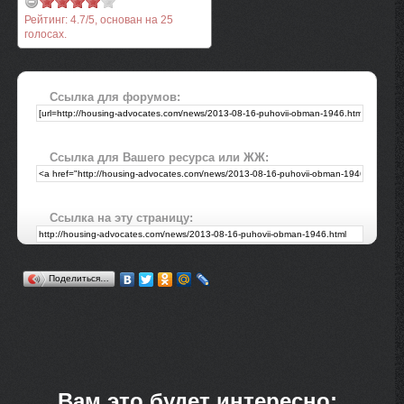
Рейтинг:
4.7
/
5
, основан на
25
голосах.
Ссылка для форумов:
Ссылка для Вашего ресурса или ЖЖ:
Ссылка на эту страницу:
Поделиться…
Вам это будет интересно: