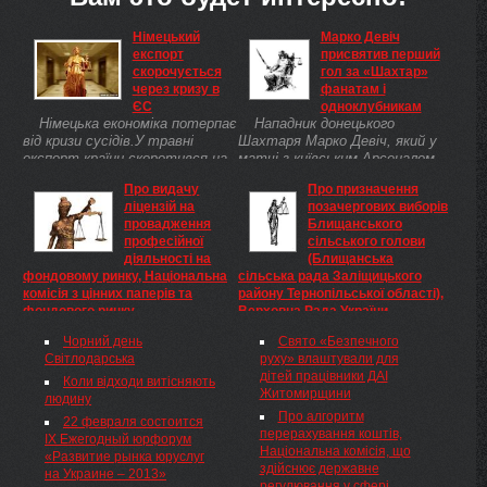
Німецький
Марко Девіч
експорт
присвятив перший
скорочується
гол за «Шахтар»
через кризу в
фанатам і
ЄС
одноклубникам
Німецька економіка потерпає
Нападник донецького
від кризи сусідів.У травні
Шахтаря Марко Девіч, який у
експорт країни скоротився на
матчі з київським Арсеналом
2,5% у порівнянні з показниками
забив перший гол за новий
Про видачу
Про призначення
квітня. Це найшвидший темп
клуб, пообіцяв вдосконалювати
ліцензій на
позачергових виборів
падіння обсягів збуту
свою гру за гірників.
провадження
Блищанського
німецьких товарів за кордоном
професійної
сільського голови
...
діяльності на
(Блищанська
фондовому ринку, Національна
сільська рада Заліщицького
комісія з цінних паперів та
району Тернопільської області),
фондового ринку
Верховна Рада України
Про видачу ліцензій на
ПОСТАНОВА Верховної
Чорний день
Свято «Безпечного
провадження професійної
Ради України У зв’язку з
Світлодарська
руху» влаштували для
діяльності на фондовому ринку
достроковим припиненням
дітей працівники ДАІ
За підсумками розгляду заяви
повноважень Блищанського
Коли відходи витісняють
Житомирщини
та документів, поданих
сільського голови
людину
заявником до Національної
Петровського В.І. (Блищанська
Про алгоритм
22 февраля состоится
комісії з цінних паперів та
сільська рада Заліщицького
перерахування коштів,
IХ Ежегодный юрфорум
фондового ринку на видачу
району Тернопільської області)
Національна комісія, що
«Развитие рынка юруслуг
ліцензії на провадження
та відповідно до пункту 30
здійснює державне
на Украине – 2013»
професійної діяльності на
частини першої статті 85
регулювання у сфері