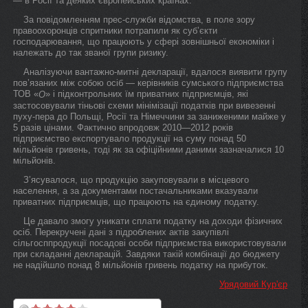
— в Росії та деяких європейських країнах.
За повідомленням прес-служби відомства, в поле зору
правоохоронців спритники потрапили як суб’єкти
господарювання, що працюють у сфері зовнішньої економіки і
належать до так званої групи ризику.
Аналізуючи вантажно-митні декларації, вдалося виявити групу
пов’язаних між собою осіб — керівників сумського підприємства
ТОВ «
» і підконтрольних їм приватних підприємців, які
О
застосовували тіньові схеми мінімізації податків при вивезенні
пуху-пера до Польщі, Росії та Німеччини за заниженими майже у
5 разів цінами. Фактично впродовж 2010—2012 років
підприємство експортувало продукції на суму понад 50
мільйонів гривень, тоді як за офіційними даними зазначалися 10
мільйонів.
З’ясувалося, що продукцію закуповували в місцевого
населення, а за документами постачальниками вказували
приватних підприємців, що працюють на єдиному податку.
Це давало змогу уникати сплати податку на доходи фізичних
осіб. Перекручені дані з підроблених актів закупівлі
сільгосппродукції посадові особи підприємства використовували
при складанні декларацій. Завдяки такій комбінації до бюджету
не надійшло понад 8 мільйонів гривень податку на прибуток.
Урядовий Кур'єр