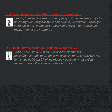
На Черкащині працівники ДАІ затримали автомобіль ...
Днями, близько восьмої години ранку, під час несення служби
на стаціонарному посту Золотоноша, інспектори взводу із
забезпечення супроводження відділу ДАІ з обслуговування
міста Черкаси, зупинили ...
На Київщині нетверезий водій збив пішоходів та ...
Днями, близько о 20-й годині, в місті Васильків,
невстановлений водій, керуючи автомобілем МОСКВИЧ 412,
допустив наїзд на 27-річну місцеву мешканку та з місця
пригоди зник. Жінка переходила проїзну ...