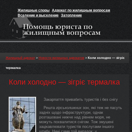
Жилищные споры
Адвокат по жилищным вопросам
Вселение и выселение
Затопление
Признание прав на жильё
Вакансии юриста
Жилищный адвокат
>
Новости жилищных адвокатов
>
Коли холодно — зігріє
термалка
Коли холодно — зігріє термалка
Закарпаття привабить туристів і без снігу
Решта
гірськолижних
зон, які теж не пасуть
задніх щодо інфраструктури, однак
розташовані нижче над рівнем моря, не
можуть похвалитися снігом. Тож змушені
зацікавлювати туристів послугами іншого
штибу. Нині саме той випадок: у