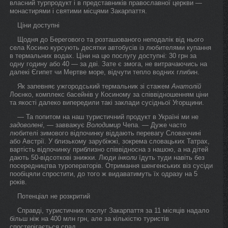
власний турпродукт і в представників православної церкви —
монастирями і святими місцями Закарпаття.
Ціни доступні
Щодня до Берегового та розташованого неподалік від нього
села Косино курсують десятки автобусів із любителями купання
в термальних водах. Ціни на цю послугу доступні: 30 грн за
одну годину або 40 — за дві. Зате є змога, не витрачаючись на
далекі Єгипет чи Мертве море, відчути тепло водних глибин.
Як запевняє ужгородський термальник зі стажем
Анатолій
Лоєнко, комплекс басейнів у Косиному за співвідношенням ціни
та якості далеко випередили такі заклади сусідньої Угорщини.
— Та попитом на наш туристичний продукт в Україні ми не
задоволені
, — завважує
Володимир
Чепа. — Дуже часто
любителі зимового відпочинку віддають перевагу Словаччині
або Австрії. У близькому зарубіжжі, зокрема словацьких Татрах,
вартість відпочинку приблизно співвідносна з нашою, а на дітей
дають 50-відсоткові знижки. Люди
інколи
їдуть туди навіть без
посередництва туроператорів. Отримання шенгенських віз сусіди
пообіцяли спростити, до того ж видаватимуть їх одразу на 5
років.
Потенціал не розкритий
Справді, туристичних послуг Закарпаття за 11 місяців надало
більш ніж на 400 млн грн, але за кількістю туристів
спостерігається спад.