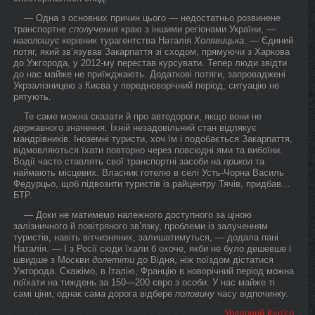
— Одна з основних причин цього — недостатньо розвинене
транспортне
сполучення
краю з іншими регіонами України, —
наголошує
керівник турагентства Наталія
Холявицька
. — Єдиний
потяг, який зв’язував Закарпаття зі сходом, прямуючи з Харкова
до Ужгорода, у 2012-му перестав курсувати. Тепер люди звідти
до нас майже не приїжджають. Додаткові потяги, запроваджені
Укрзалізницею з Києва у передноворічний період, ситуацію не
рятують.
Те саме можна сказати й про автодороги, якщо вони не
державного значення. Їхній незадовільний стан відлякує
мандрівників. Іноземні туристи, хоч їм і подобається Закарпаття,
відмовляються їхати повторно через повсюдні ями та вибоїни.
Водії часто ставлять свої транспортні засоби на
прикол
та
наймають місцевих. Власник готелю в селі Усть-Чорна Василь
Федурцьо, щоб підвозити туристів із райцентру Тячів, придбав…
БТР.
— Доки не матимемо належного доступного за ціною
залізничного й повітряного зв’язку, проблеми із залученням
туристів, навіть вітчизняних, залишатимуться, — додала пані
Наталія. — І з Росії сюди їхали б охоче, якби не було дешевше і
швидше з Москви
долетіти
до Відня, ніж поїздом дістатися
Ужгорода. Скажімо, в Італію, Францію в новорічний період можна
поїхати на тиждень за 150—200 євро з особи. У нас майже ті
самі ціни, однак сама дорога відбере
половину
часу відпочинку.
Урядовий Кур'єр