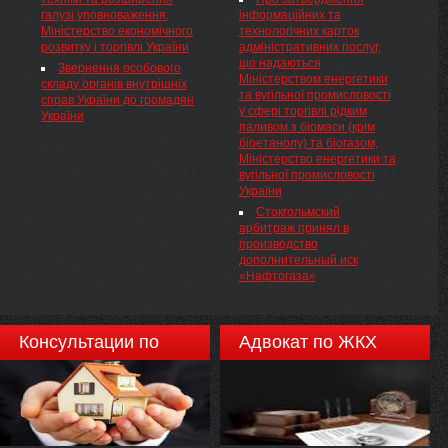
суддів загальних судів
галузі уповноваження,
інформаційних та
ВИРІШИЛА:
Міністерство економічного
технологічних карток
розвитку і торгівлі України
адміністративних послуг,
що надаються
Звернення особового
Міністерством енергетики
складу органів внутрішніх
та вугільної промисловості
справ України до громадян
у сфері торгівлі рідким
України
паливом з біомаси (крім
біоетанолу) та біогазом,
Міністерство енергетики та
вугільної промисловості
України
Стокгольмский
арбитраж принял в
производство
дополнительный иск
«Нафтогаза»
Консультации по
Адвокат по ЖКХ
недвижимости