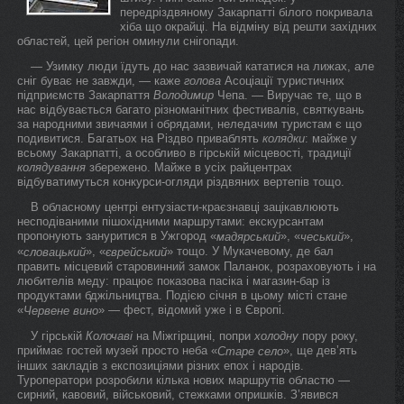
передріздвяному Закарпатті білого покривала
хіба що окрайці. На відміну від решти західних
областей, цей регіон оминули снігопади.
— Узимку люди їдуть до нас зазвичай кататися на лижах, але
сніг буває не завжди, — каже
голова
Асоціації туристичних
підприємств Закарпаття
Володимир
Чепа. — Виручає те, що в
нас відбувається багато різноманітних фестивалів, святкувань
за народними звичаями і обрядами, неледачим туристам є що
подивитися. Багатьох на Різдво приваблять
колядки
: майже у
всьому Закарпатті, а особливо в гірській місцевості, традиції
колядування
збережено. Майже в усіх райцентрах
відбуватимуться конкурси-огляди різдвяних вертепів тощо.
В обласному центрі ентузіасти-краєзнавці зацікавлюють
несподіваними пішохідними маршрутами: екскурсантам
пропонують зануритися в Ужгород «
», «
»,
мадярський
чеський
«
», «
» тощо. У Мукачевому, де бал
словацький
єврейський
править місцевий старовинний замок Паланок, розраховують і на
любителів меду: працює показова пасіка і магазин-бар із
продуктами бджільництва. Подією січня в цьому місті стане
«
» — фест, відомий уже і в Європі.
Червене вино
У гірській
Колочаві
на Міжгірщині, попри
холодну
пору року,
приймає гостей музей просто неба «
», ще дев’ять
Старе село
інших закладів з експозиціями різних епох і народів.
Туроператори розробили кілька нових маршрутів областю —
сирний, кавовий, військовий, стежками опришків. З’явився