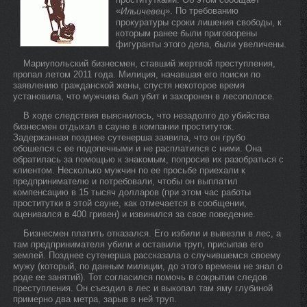
«
». По требованию
Ильичевец
прокуратуры сроки лишения свободы, к
которым ранее были приговорены
фигуранты этого дела, были увеличены.
Мариупольский бизнесмен, ставший жертвой преступления,
пропал летом 2011 года. Милиция, начавшая его поиски по
заявлению гражданской жены, спустя некоторое время
установила, что мужчина был убит и захоронен в лесополосе.
В ходе следствия выяснилось, что незадолго до убийства
бизнесмен отдыхал в сауне в компании проституток.
Задержанная позднее сутенерша заявила, что он грубо
обошелся с ее подопечными и не расплатился с ними. Она
обратилась за помощью к знакомым, попросив их разобраться с
клиентом. Несколько мужчин по ее просьбе приехали к
предпринимателю и потребовали, чтобы он выплатил
компенсацию в 15 тысяч долларов (при этом час работы
проститутки в этой сауне, как отмечается в сообщении,
оценивался в 400 гривен) и извинился за свое поведение.
Бизнесмен платить отказался. Его избили и вывезли в лес, а
там предпринимателя убили и оставили труп, присыпав его
землей. Позднее сутенерша рассказала о случившемся своему
мужу (который, по данным милиции, до этого времени не знал о
роде ее занятий). Тот согласился помочь в сокрытии следов
преступления. Он съездил в лес и выкопал там яму глубиной
примерно два метра, зарыв в ней труп.