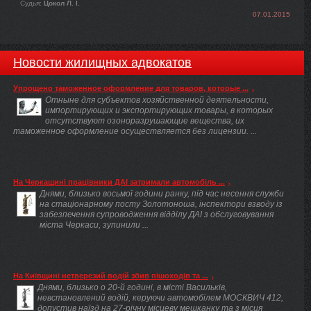
Судья:
Цокол Л. І.
07.01.2015
Новости жилищных адвокатов
Упрощено таможенное оформление для товаров, которые ...
Отныне для субъектов хозяйственной деятельности,
импортирующих и экспортирующих товары, в которых
отсутствуют озоноразрушающие вещества, их
таможенное оформление осуществляется без лицензии. ...
На Черкащині працівники ДАІ затримали автомобіль ...
Днями, близько восьмої години ранку, під час несення служби
на стаціонарному посту Золотоноша, інспектори взводу із
забезпечення супроводження відділу ДАІ з обслуговування
міста Черкаси, зупинили ...
На Київщині нетверезий водій збив пішоходів та ...
Днями, близько о 20-й годині, в місті Васильків,
невстановлений водій, керуючи автомобілем МОСКВИЧ 412,
допустив наїзд на 27-річну місцеву мешканку та з місця