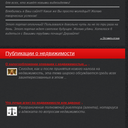
для всех, кто живёт новыми видеоидеями!
Влюбилась в Ваш сайт!!! Какие же Вы просто молодцы!!! Желаю
творческих успехов!
Этот портал отличный! Пользовался довольно чуть ли не по три раза на
день. Этот портал ждет светлое будущее. Желаю удачи. Хотелося б
видеться с Вашими трудами почаще! Дерзайте!
→ Оставить отзыв
Публикации о недвижимости
О налогообложении операции с недвижимостью ...
Сегодня, как и после принятия нового налога на
недвижимость, эта тема широко обсуждается среди всех
заинтересованных в этом ...
Что лучше агент по недвижимости или адвокат
Разграничение полномочий риелтора (агента), нотариуса
и адвоката по вопросам недвижимости.