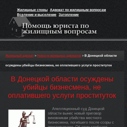
Жилищные споры
Адвокат по жилищным вопросам
Вселение и выселение
Затопление
Признание прав на жильё
Вакансии юриста
Жилищный адвокат
>
Новости жилищных адвокатов
>
В Донецкой области
осуждены убийцы бизнесмена, не оплатившего услуги проституток
В Донецкой области осуждены
убийцы бизнесмена, не
оплатившего услуги проституток
Апелляционный суд Донецкой
области вынес новый приговор
виновникам убийства местного
бизнесмена, погибшего после ссоры с
проститутками. Об этом сообщает