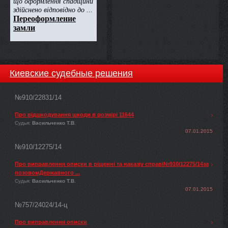
Киевские судебные решения
№910/22831/14
Про відшкодування шкоди в розмірі 11644
Судья:
Васильченко Т.В.
07.01.2015
№910/12275/14
Про виправлення описки в рішенні та наказіу справі№910/12275/14за
позовомДержавного ...
Судья:
Васильченко Т.В.
07.01.2015
№757/24024/14-ц
Про виправлення описки