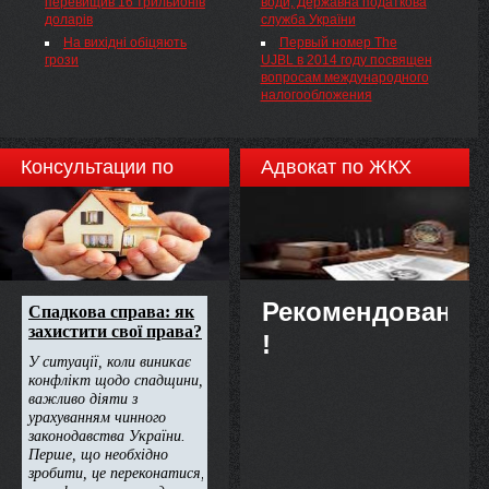
перевищив 16 трильйонів
води, Державна податкова
доларів
служба України
На вихідні обіцяють
Первый номер The
грози
UJBL в 2014 году посвящен
вопросам международного
налогообложения
Консультации по
Адвокат по ЖКХ
недвижимости
Рекомендовано
!