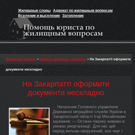
Жилищные споры
Адвокат по жилищным вопросам
Вселение и выселение
Затопление
Признание прав на жильё
Вакансии юриста
Жилищный адвокат
>
Новости жилищных адвокатов
>
На Закарпатті оформити
документи нескладно
На Закарпатті оформити
документи нескладно
Начальник Головного управління
Державної міграційної служби України в
Закарпатській області Ігор Михайлишин
зауважив: — Останні півроку живемо в
умовах реорганізації. Для нас цей
період вельми напружений, але черг і