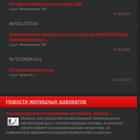
Про відшкодування шкоди в розмірі 11644
Судья:
Васильченко Т.В.
07.01.2015
№910/12275/14
Про виправлення описки в рішенні та наказіу справі№910/12275/14за
позовомДержавного ...
Судья:
Васильченко Т.В.
07.01.2015
№757/24024/14-ц
Про виправлення описки
Судья:
Цокол Л. І.
07.01.2015
Новости жилищных адвокатов
Упрощено таможенное оформление для товаров, которые ...
Отныне для субъектов хозяйственной деятельности,
импортирующих и экспортирующих товары, в которых
отсутствуют озоноразрушающие вещества, их
таможенное оформление осуществляется без лицензии. ...