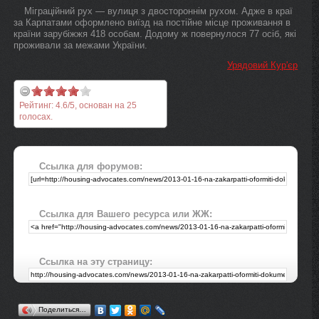
Міграційний рух — вулиця з двостороннім рухом. Адже в краї
за Карпатами оформлено виїзд на постійне місце проживання в
країни зарубіжжя 418 особам. Додому ж повернулося 77 осіб, які
проживали за межами України.
Урядовий Кур'єр
Рейтинг:
4.6
/
5
, основан на
25
голосах.
Ссылка для форумов:
Ссылка для Вашего ресурса или ЖЖ:
Ссылка на эту страницу:
Поделиться…