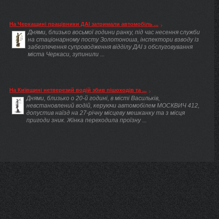
На Черкащині працівники ДАІ затримали автомобіль ...
Днями, близько восьмої години ранку, під час несення служби
на стаціонарному посту Золотоноша, інспектори взводу із
забезпечення супроводження відділу ДАІ з обслуговування
міста Черкаси, зупинили ...
На Київщині нетверезий водій збив пішоходів та ...
Днями, близько о 20-й годині, в місті Васильків,
невстановлений водій, керуючи автомобілем МОСКВИЧ 412,
допустив наїзд на 27-річну місцеву мешканку та з місця
пригоди зник. Жінка переходила проїзну ...