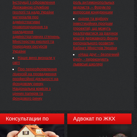
Інструкції з оформлення
роль антимонопольных
призначення та виплати
в додаток 3 до наказу
родовищ за регульованим
Державною службою
ведомств, – Форум по
підйомної допомоги особам
Міністерства економічного
тарифом та Ліцензійних умов
геології та надр України
вопросам конкуренции
рядового і начальницького
розвитку і торгівлі України від
провадження господарської
матеріалів про
складу служби цивільного
26.04.2012 № 510( v0510731-12 )
оцінки та відбору
діяльності з розподілу
адміністративні
захисту Відповідно до частини
"Про попередню оплату
інвестиційних програм
природного, нафтового газу і
правопорушення та
другої статті 123 Кодексу
товарів, робіт і послуг, що
(проектів), що можуть
газу (метану) вугільних
накладення
цивільного захисту( 5403-17 )
закуповуються за бюджетні
реалізуватися за рахунок
родовищ
адміністративних стягнень,
України( 5403-17 ) Кабінет
кошти", виклавши його в
коштів державного фонду
Міністерство екології та
Міністрів України постановляє:
редакції, що додається.
регіонального розвитку,
природних ресурсів
Кабінет Міністрів України
України
«Наш друг – безпечний
Наше вино визнали у
рух!», - переконують
світі
львівські школярі
Про переоформлення
ліцензій на провадження
професійної діяльності на
фондовому ринку,
Національна комісія з
цінних паперів та
фондового ринку
Консультации по
Адвокат по ЖКХ
недвижимости