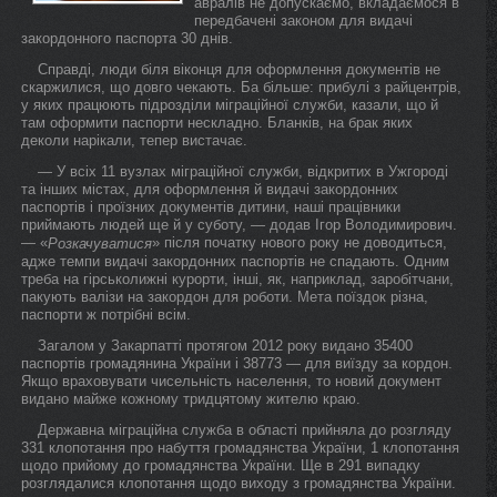
авралів не допускаємо, вкладаємося в
передбачені законом для видачі
закордонного паспорта 30 днів.
Справді, люди біля віконця для оформлення документів не
скаржилися, що довго чекають. Ба більше: прибулі з райцентрів,
у яких працюють підрозділи міграційної служби, казали, що й
там оформити паспорти нескладно. Бланків, на брак яких
деколи нарікали, тепер вистачає.
— У всіх 11 вузлах міграційної служби, відкритих в Ужгороді
та інших містах, для оформлення й видачі закордонних
паспортів і проїзних документів дитини, наші працівники
приймають людей ще й у суботу, — додав Ігор Володимирович.
— «
» після початку нового року не доводиться,
Розкачуватися
адже темпи видачі закордонних паспортів не спадають. Одним
треба на гірськолижні курорти, інші, як, наприклад, заробітчани,
пакують валізи на закордон для роботи. Мета поїздок різна,
паспорти ж потрібні всім.
Загалом у Закарпатті протягом 2012 року видано 35400
паспортів громадянина України і 38773 — для виїзду за кордон.
Якщо враховувати чисельність населення, то новий документ
видано майже кожному тридцятому жителю краю.
Державна міграційна служба в області прийняла до розгляду
331 клопотання про набуття громадянства України, 1 клопотання
щодо прийому до громадянства України. Ще в 291 випадку
розглядалися клопотання щодо виходу з громадянства України.