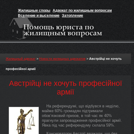
Жилищные споры
Адвокат по жилищным вопросам
Вселение и выселение
Затопление
Признание прав на жильё
Вакансии юриста
Жилищный адвокат
>
Новости жилищных адвокатов
>
Австрійці не хочуть
професійної армії
Австрійці не хочуть професійної
армії
На референдумі, що відбувся в неділю,
майже 60% громадян підтримали
обов’язковий призов, в той час як 40%
прагнули запровадження професійної армії.
Явка під час референдуму склала 59%.
Консерватори Австрії вважали, що без