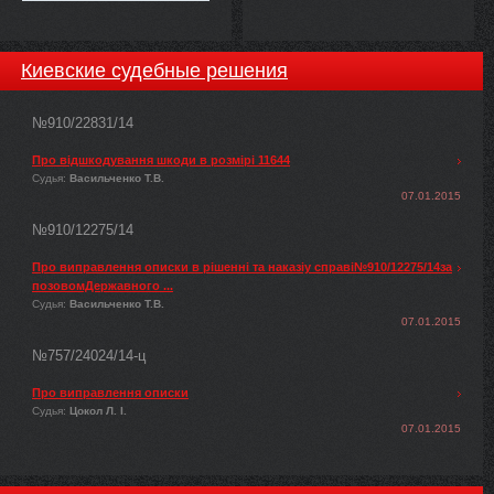
Киевские судебные решения
№910/22831/14
Про відшкодування шкоди в розмірі 11644
Судья:
Васильченко Т.В.
07.01.2015
№910/12275/14
Про виправлення описки в рішенні та наказіу справі№910/12275/14за
позовомДержавного ...
Судья:
Васильченко Т.В.
07.01.2015
№757/24024/14-ц
Про виправлення описки
Судья:
Цокол Л. І.
07.01.2015