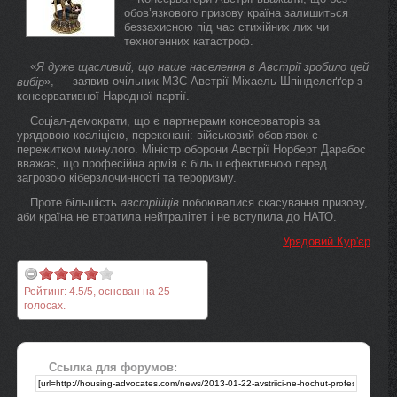
обов’язкового призову країна залишиться
беззахисною під час стихійних лих чи
техногенних катастроф.
«
Я дуже щасливий, що наше населення в Австрії зробило цей
», — заявив очільник МЗС Австрії Міхаель Шпінделеґґер з
вибір
консервативної Народної партії.
Соціал-демократи, що є партнерами консерваторів за
урядовою коаліцією, переконані: військовий обов’язок є
пережитком минулого. Міністр оборони Австрії Норберт Дарабос
вважає, що професійна армія є більш ефективною перед
загрозою кіберзлочинності та тероризму.
Проте більшість
австрійців
побоювалися скасування призову,
аби країна не втратила нейтралітет і не вступила до НАТО.
Урядовий Кур'єр
Рейтинг:
4.5
/
5
, основан на
25
голосах.
Ссылка для форумов: