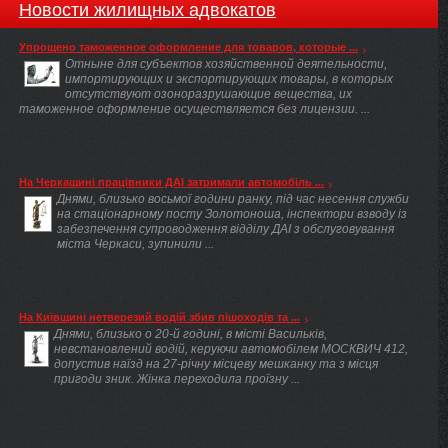
Новости жилищных адвокатов
Упрощено таможенное оформление для товаров, которые ...
Отныне для субъектов хозяйственной деятельности,
импортирующих и экспортирующих товары, в которых
отсутствуют озоноразрушающие вещества, их
таможенное оформление осуществляется без лицензии. ...
На Черкащині працівники ДАІ затримали автомобіль ...
Днями, близько восьмої години ранку, під час несення служби
на стаціонарному посту Золотоноша, інспектори взводу із
забезпечення супроводження відділу ДАІ з обслуговування
міста Черкаси, зупинили ...
На Київщині нетверезий водій збив пішоходів та ...
Днями, близько о 20-й годині, в місті Васильків,
невстановлений водій, керуючи автомобілем МОСКВИЧ 412,
допустив наїзд на 27-річну місцеву мешканку та з місця
пригоди зник. Жінка переходила проїзну ...