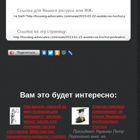
Ссылка для Вашего ресурса или ЖЖ:
Ссылка на эту страницу:
Поделиться…
Вам это будет интересно:
Про видачу ліцензій на
Зарегистрирован
вид господарської
законопроект об
діяльності - експорт,
отказе Украины от
імпорт дисків для
внеблокового
лазерних систем
статуса
Президент Украины Петр
зчитування, Міністерство
Порошенко внес на
економічного розвитку і торгівлі