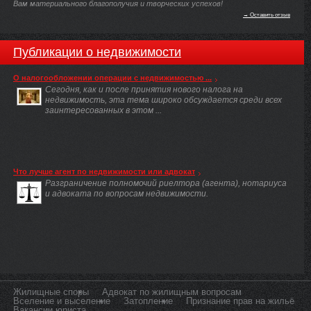
Вам материального благополучия и творческих успехов!
→ Оставить отзыв
Публикации о недвижимости
О налогообложении операции с недвижимостью ...
Сегодня, как и после принятия нового налога на
недвижимость, эта тема широко обсуждается среди всех
заинтересованных в этом ...
Что лучше агент по недвижимости или адвокат
Разграничение полномочий риелтора (агента), нотариуса
и адвоката по вопросам недвижимости.
Жилищные споры
Адвокат по жилищным вопросам
Вселение и выселение
Затопление
Признание прав на жильё
Вакансии юриста