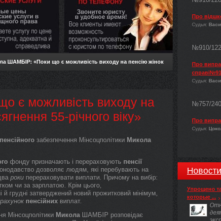
Про відшк
Судья:
Васи
№910/12
ла ШАМБІР: «Поки що є можливість виходу на пенсію жінок
Про виправ
справі№91
Судья:
Васи
о є можливість виходу на
№757/24
ягнення 55-річного віку»
Про випра
Судья:
Цокол
пенсійного
забезпечення Мінсоцполітики
Микола
ого
фонду призначають і перераховують
пенсії
конодавство дозволяє людям, які перебувають на
Новост
 два
роки
перераховувати виплати. Причому на вибір:
тком чи за зарплатою. Крім цього,
Упрощено т
 й грудні затверджений новий прожитковий мінімум,
которые ...
рахунок
пенсійних
виплат.
Отн
дея
ня Мінсоцполітики
Микола
ШАМБІР розповідає
экс