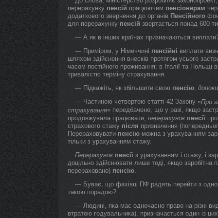
До слова, міністерство розробляє законопроек
перерахунку
пенсій
працюючим
пенсіонерам
чер
додаткового звернення до органів
Пенсійного
фон
для перерахунку
пенсій
звертається понад 600 
— А як в інших країнах призначаються виплати?
— Приміром, у Німеччині
пенсійні
виплати визн
шляхом здійснення внесків протягом усього застр
часом постійного проживання; в Італії та Польщі 
тривалістю терміну страхування.
— Підкажіть, як збільшити свою
пенсію
,
допоки
— Частиною четвертою статті 42 Закону «
Про з
» передбачено, що у разі, якщо зас
страхування
продовжувала працювати,
перерахунок
пенсії
про
страхового стажу
після
призначення (попередньо
Перераховувати
пенсію
можна з урахуванням зар
тільки з урахуванням стажу.
Перерахунок
пенсії
з урахуванням і стажу, і за
доцільно здійснювати лише тоді, якщо заробітна п
перераховано)
пенсію
.
— Буває, що фахівці ПФ радять перейти з одн
такою порадою?
— Людині, яка має одночасно право на різні в
втратою годувальника), призначається один із ци