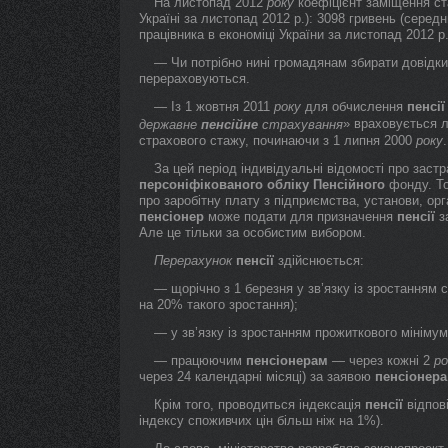
На листопад 2012
року
коефіцієнт заміщення ст
Україні за листопад 2012 р.): 3098 гривень (серед
працівника в економіці України за листопад 2012 р.
— Чи потрібно нині громадянам збирати довідк
перераховуються.
— Із 1 жовтня 2011
року
для обчислення
пенсії
» враховується л
державне
пенсійне
страхування
страхового стажу, починаючи з 1 липня 2000
року
.
За цей період індивідуальні відомості про зас
персоніфікованого
обліку
Пенсійного
фонду. Т
про заробітну плату з підприємства, установи, орг
пенсіонер
може подати для призначення
пенсії
за
Але це тільки за особистим вибором.
Перерахунок
пенсії
здійснюється:
— щорічно з 1 березня у зв’язку із зростанням 
на 20% такого зростання);
— у зв’язку із зростанням прожиткового мінімуму
— працюючим
пенсіонерам
— через кожні 2
ро
через 24 календарні місяці) за заявою
пенсіонера
Крім того, проводиться індексація
пенсії
відпові
індексу споживчих цін більш ніж на 1%).