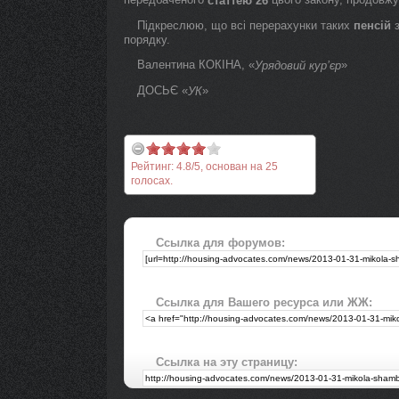
статтею 26
Підкреслюю, що всі перерахунки таких
пенсій
з
порядку.
Валентина КОКІНА, «
»
Урядовий кур’єр
ДОСЬЄ «
»
УК
Рейтинг:
4.8
/
5
, основан на
25
голосах.
Ссылка для форумов:
Ссылка для Вашего ресурса или ЖЖ:
Ссылка на эту страницу: