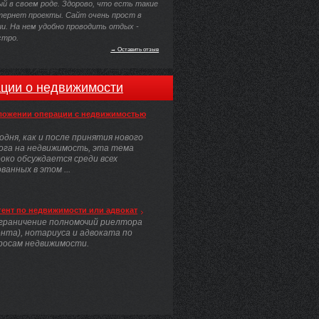
й в своем роде. Здорово, что есть такие
тернет проекты. Сайт очень прост в
и. На нем удобно проводить отдых -
стро.
→ Оставить отзыв
ции о недвижимости
ложении операции с недвижимостью
одня, как и после принятия нового
ога на недвижимость, эта тема
око обсуждается среди всех
анных в этом ...
гент по недвижимости или адвокат
граничение полномочий риелтора
ента), нотариуса и адвоката по
росам недвижимости.