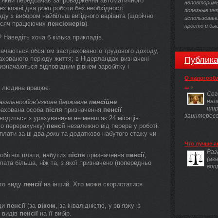
т, який передбачає запровадження автоматичного
неповторимы
ез кожні два
роки
роботи без необхідності
полезные ин
ду з вибором найбільш вигідного варіанта (щорічно
использовани
тисяч працюючих
пенсіонерів
).
просто и бы
 Наведіть хоча б кілька прикладів.
ачаються обсягом застрахованого трудового доходу,
ахованого періоду життя; в Нідерландах визначені
Публика
визначаються відповідним рівнем заробітку і
О налогооб
...
людина працює.
Сег
нал
агальнообов’язкове державне
пенсійне
шир
трахована особа
після
призначення
пенсії
заинтересов
водиться з урахуванням не менш як 24 місяців
го перерахунку)
пенсії
незалежно від перерв у роботі.
плати за ці два
роки
та додатково набутого стажу чи
Что лучше а
Раз
робітної плати, набутих
після
призначення
пенсії
,
(аг
лата більша, ніж та, з якої призначено (попередньо
воп
ого виду
пенсії
на інший. Хто може скористатися
иди
пенсії
(за
віком
, за інвалідністю, у зв’язку із
х видів
пенсії
на її вибір.