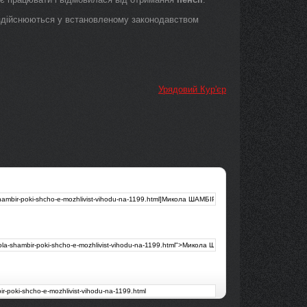
дійснюються у встановленому законодавством
Урядовий Кур'єр