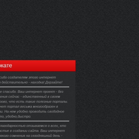
кате
сибо создателям этого интернет
н действительно - находка! Дерзайте!
е спасибо. Ваш интернет проект - без
ения сейчас - единственный в своем
орово, что есть такие полезные порталы.
ет портал весьма многообразен в
и. На нем удобно проводить свободное
то, удобно,быстро.
благодарностью отзываемся о всех, кто
астие в создании сайта. Ваш интернет
сякого сомнения на сегодняшний день -