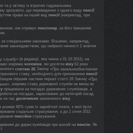
тю та у зв’язку із втратою годувальника
ому зрозуміло, що переведення з одного виду
пенсії
абуттям права на інший вид
пенсії
(наприклад, при
аконом, ніж отримує
пенсіонер
, за його бажанням
ом.
за спеціальними законами. Візьмімо, наприклад,
овим законодавством, що набрало чинності 1 жовтня
» (в редакції, яка чинна з 01.10.2011), на
у службу
раво
зокрема
чоловіки
, які досягли
віку
62
роки
баченого
Закону «
статтею 26
Про загальнообов’язкове
 страхового стажу, необхідного для призначення
пенсії
бзацом першим частини першої статті 28 Закону «
Про
»,
зокрема
стажу державної служби не менш як
ання
ку
працювали на посадах державних службовців, а
роботи на посадах, зарахованих до категорій посад
ти на час
досягнення
зазначеного
віку
.
озмірі 80% суми їх заробітної плати, з якої було
ержавне соціальне страхування, а до 1 січня 2011
державне
пенсійне
страхування.
ирівняні до держслужбовців при
виході
на
пенсію
. Як
я?