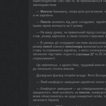
кореспондентові «
» про те, як призначаються 
УК
законодавством.
—
Миколо
Івановичу, попри різні роз’яснення,
а не заробити.
—
Пенсія
залежить від двох складових: заробітк
іншою мірою вплинути на її розмір.
— На вашу думку, чи правильний підхід сьогодн
стаж, розмір зарплати, а також сплата страхових 
— В умовах дії солідарної системи загальнооб
розмір
пенсії
кожного
пенсіонера
визначається ін
стажу та отриманого заробітку, з якого сплачувал
загальних підставах згідно із
та 28 З
статтями 27
»).
страхування
Це забезпечує, з одного
боку
, трудовий
внесок
до легальної сплати внесків.
Досвідчені фахівці потрібні всюди. Фото Воло
— Який коефіцієнт заміщення заробітної плати
— Коефіцієнт заміщення — це співвідношення 
працюючого, який
виходить
на
пенсію
, коефіціє
може обчислюватись як щодо конкретної особи, та
загалом в Україні).