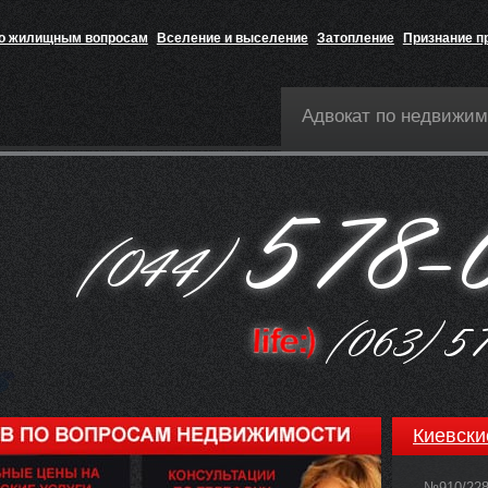
по жилищным вопросам
Вселение и выселение
Затопление
Признание п
Адвокат по недвижим
Киевски
№910/22