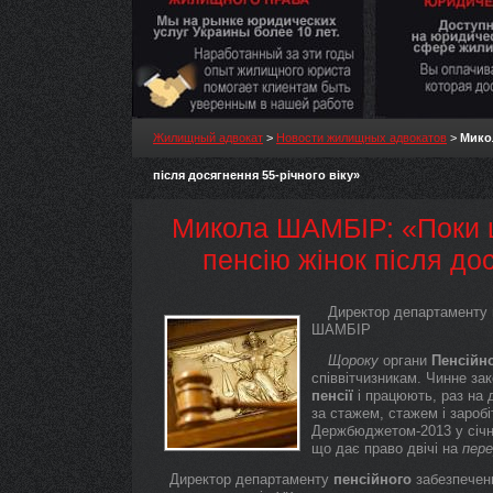
Жилищный адвокат
>
Новости жилищных адвокатов
>
Мико
після досягнення 55-річного віку»
Микола ШАМБІР: «Поки щ
пенсію жінок після дос
Директор департаменту
ШАМБІР
Щороку
органи
Пенсійн
співвітчизникам. Чинне за
пенсії
і працюють, раз на
за стажем, стажем і заробі
Держбюджетом-2013 у січні
що дає право двічі на
пере
Директор департаменту
пенсійного
забезпечен