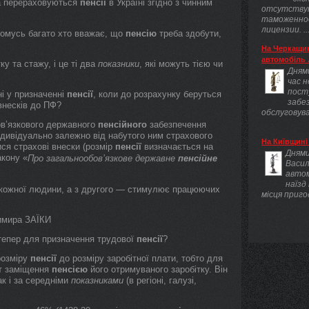
та перераховуються
пенсії
в Україні згідно з чинним
отсутству
таможенно
лицензии. ..
 чомусь багато хто вважає, що
пенсію
треба здобути,
На Черкащин
автомобіль .
у та стажу, і це ті два
показники
, які можуть тією чи
Днями
час 
пост
і у призначенні
пенсії
, коли до розрахунку беруться
забез
внесків до ПФ?
обслуговува
ов’язкового державного
пенсійного
забезпечення
дивідуально залежно від набутого ним страхового
На Київщині 
ися страхові внески (розмір
пенсії
визначається на
Днями
акону «
Про загальнообов’язкове державне
пенсійне
Васил
авто
наїзд
кожної людини, а з другого — стимулює працюючих
місця приго
димира ЗАЇКИ
 тепер для призначення трудової
пенсії
?
розміру
пенсії
до розміру заробітної плати, тобто для
нт заміщення
пенсією
його отримуваного заробітку. Він
к і за середніми
показниками
(в регіоні, галузі,