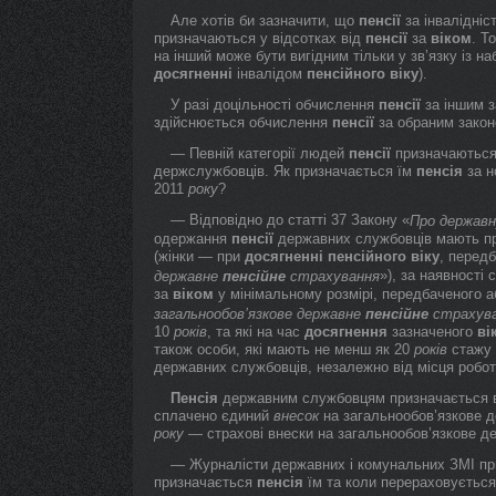
Але хотів би зазначити, що
пенсії
за інвалідніс
призначаються у відсотках від
пенсії
за
віком
. Т
на інший може бути вигідним тільки у зв’язку із н
досягненні
інвалідом
пенсійного
віку
).
У разі доцільності обчислення
пенсії
за іншим з
здійснюється обчислення
пенсії
за обраним закон
— Певній категорії людей
пенсії
призначаються 
держслужбовців. Як призначається їм
пенсія
за н
2011
року
?
— Відповідно до статті 37 Закону «
Про державн
одержання
пенсії
державних службовців мають п
(жінки — при
досягненні
пенсійного
віку
, перед
»), за наявності
державне
пенсійне
страхування
за
віком
у мінімальному розмірі, передбаченого а
загальнообов’язкове державне
пенсійне
страхув
10
років
, та які на час
досягнення
зазначеного
ві
також особи, які мають не менш як 20
років
стажу 
державних службовців, незалежно від місця робо
Пенсія
державним службовцям призначається в р
сплачено єдиний
внесок
на загальнообов’язкове д
року
— страхові внески на загальнообов’язкове 
— Журналісти державних і комунальних ЗМІ пр
призначається
пенсія
їм та коли перераховуєтьс