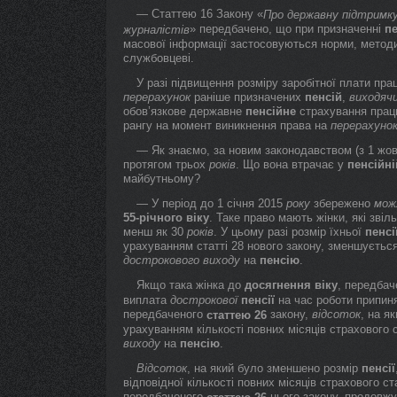
— Статтею 16 Закону «
Про державну підтримку
» передбачено, що при призначенні
пе
журналістів
масової інформації застосовуються норми, метод
службовцеві.
У разі підвищення розміру заробітної плати 
перерахунок
раніше призначених
пенсій
,
виходяч
обов’язкове державне
пенсійне
страхування прац
рангу на момент виникнення права на
перерахуно
— Як знаємо, за новим законодавством (з 1 жо
протягом трьох
років
. Що вона втрачає у
пенсійні
майбутньому?
— У період до 1 січня 2015
року
збережено
мож
55-річного
віку
. Таке право мають жінки, які звіл
менш як 30
років
. У цьому разі розмір їхньої
пенсі
урахуванням статті 28 нового закону, зменшуєтьс
дострокового
виходу
на
пенсію
.
Якщо така жінка до
досягнення
віку
, передба
виплата
дострокової
пенсії
на час роботи припин
передбаченого
закону,
відсоток
, на я
статтею 26
урахуванням кількості повних місяців страхового 
виходу
на
пенсію
.
Відсоток
, на який було зменшено розмір
пенсії
відповідної кількості повних місяців страхового 
передбаченого
цього закону, продовжу