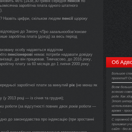
ановить 46% (1438,30 гривні середня
пенсія
по
ньомісячна заробітна плата одного штатного
).
и? Назвіть цифри, скільком людям
пенсії
щороку
відповідно до Закону «
Про загальнообов’язкове
ише заробітна плата (дохід) за весь період
траховану особу надаються відділом
обто
пенсіонерові
немає потреби надавати довідку
анізації, де він працював. Тимчасово, до 2016
року
,
Об Адво
робітну плату за 60 місяців до 1 липня 2000
року
.
Большое спа
проекта!!! О
середньої заробітної плати за минулий
рік
(не менш як
Всем большо
всякого сомн
роде. Как зд
 (у 2013 році — із січня та грудня);
Этот интерн
ки
роботи (за відсутності повних двох
років
роботи —
использовани
.
время - прос
дно до законодавства про індексацію (при зростанні
С огромной 
принимал уч
сайт - без в