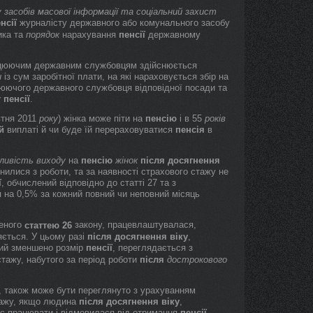
 засобів масової інформації та соціальний захист
нсії
журналісту державного або комунального засобу
ика та
порядок
нарахування
пенсії
державному
працюючим державним службовцям здійснюється
и
із сум заробітної плати, на які нараховується збір на
юючого державного службовця відповідної посади та
к
пенсії
.
втня 2011
року
) жінка може піти на
пенсію
і в 55
років
й
виплаті й чи буде їй перераховуватися
пенсія
в
ливість
виходу
на
пенсію
жінок
після
досягнення
ьнилися з роботи, та за наявності страхового стажу не
ї
, обчислений відповідно до статті 27 та з
я на 0,5% за кожний повний чи неповний місяць
ченого
закону, працевлаштувалася,
статтею 26
яється. У цьому разі
після
досягнення
віку
,
кий зменшено розмір
пенсії
, переглядається з
стажу, набутого за період роботи
після
дострокового
, також може бути переглянуто з урахуванням
стажу, якщо людина
після
досягнення
віку
,
є працювати і відмовилася від отримання
пенсії
.