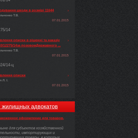
одування шкоди в розмірі 11644
льченко Т.В.
07.01.2015
275/14
лення описки в рішенні та наказіу
0/12275/14за позовомДержавного ...
льченко Т.В.
07.01.2015
024/14-ц
влення описки
 Л. І.
07.01.2015
и жилищных адвокатов
аможенное оформление для товаров,
ыне для субъектов хозяйственной
тельности, импортирующих и
портирующих товары, в которых