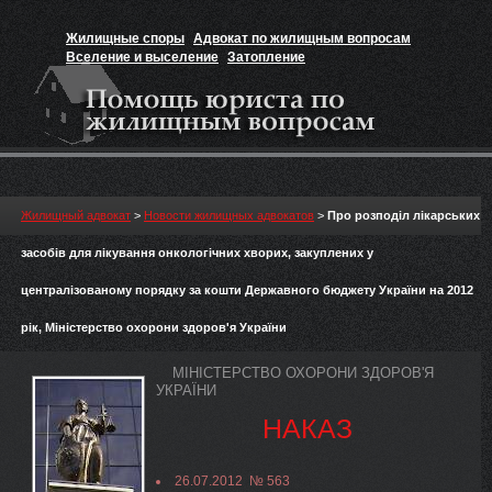
Жилищные споры
Адвокат по жилищным вопросам
Вселение и выселение
Затопление
Признание прав на жильё
Вакансии юриста
Жилищный адвокат
>
Новости жилищных адвокатов
>
Про розподіл лікарських
засобів для лікування онкологічних хворих, закуплених у
централізованому порядку за кошти Державного бюджету України на 2012
рік, Міністерство охорони здоров'я України
МІНІСТЕРСТВО ОХОРОНИ ЗДОРОВ'Я
УКРАЇНИ
НАКАЗ
26.07.2012 № 563