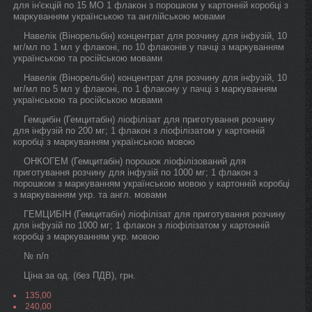
для ін'єкцій по 15 МО 1 флакон з порошком у картонній коробці з
маркуванням українською та англійською мовами
Навелік (Вінорельбін) концентрат для розчину для інфузій, 10
мг/мл по 1 мл у флаконі, по 10 флаконів у пачці з маркуванням
українською та російською мовами
Навелік (Вінорельбін) концентрат для розчину для інфузій, 10
мг/мл по 5 мл у флаконі, по 1 флакону у пачці з маркуванням
українською та російською мовами
Гемцибін (Гемцитабін) ліофілізат для приготування розчину
для інфузій по 200 мг; 1 флакон з ліофілізатом у картонній
коробці з маркуванням українською мовою
ОНКОГЕМ (Гемцитабін) порошок ліофілізований для
приготування розчину для інфузій по 1000 мг; 1 флакон з
порошком з маркуванням українською мовою у картонній коробці
з маркуванням укр. та англ. мовами
ГЕМЦИБІН (Гемцитабін) ліофілізат для приготування розчину
для інфузій по 1000 мг; 1 флакон з ліофілізатом у картонній
коробці з маркуванням укр. мовою
№ п/п
Ціна за од. (без ПДВ), грн.
135,00
240,00