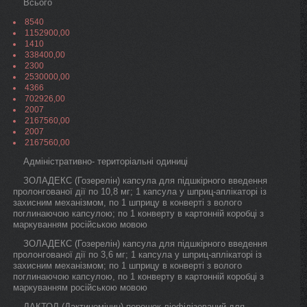
Всього
8540
1152900,00
1410
338400,00
2300
2530000,00
4366
702926,00
2007
2167560,00
2007
2167560,00
Адміністративно- територіальні одиниці
ЗОЛАДЕКС (Гозерелін) капсула для підшкірного введення
пролонгованої дії по 10,8 мг; 1 капсула у шприц-аплікаторі із
захисним механізмом, по 1 шприцу в конверті з волого
поглинаючою капсулою; по 1 конверту в картонній коробці з
маркуванням російською мовою
ЗОЛАДЕКС (Гозерелін) капсула для підшкірного введення
пролонгованої дії по 3,6 мг; 1 капсула у шприц-аплікаторі із
захисним механізмом; по 1 шприцу в конверті з волого
поглинаючою капсулою, по 1 конверту в картонній коробці з
маркуванням російською мовою
ДАКТОЛ (Дактиноміцин) порошок ліофілізований для