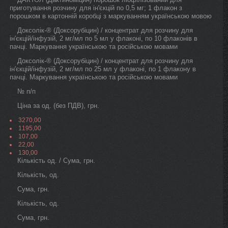
приготування розчину для ін'єкцій по 0,5 мг; 1 флакон з
порошком в картонній коробці з маркуванням українською мовою
Доксолік-® (Доксорубіцин) / концентрат для розчину для
ін'єкцій/інфузій, 2 мг/мл по 5 мл у флаконі, по 10 флаконів в
пачці. Маркування українською та російською мовами
Доксолік-® (Доксорубіцин) / концентрат для розчину для
ін'єкцій/інфузій, 2 мг/мл по 25 мл у флаконі, по 1 флакону в
пачці. Маркування українською та російською мовами
№ п/п
Ціна за од. (без ПДВ), грн.
3270,00
1195,00
107,00
22,00
130,00
Кількість од. / Сума, грн.
Кількість, од.
Сума, грн.
Кількість, од.
Сума, грн.