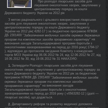
Про розподіл лікарських засобів для
лікування онкологічних хворих, закуплених у
централізованому порядку за кошти
Державного бюджету України на 2012 рік
З метою раціонального і цільового використання лікарських
засобів для лікування онкологічних хворих, закуплених у
централізованому порядку за кошти Державного бюджету
України на 2012 рік( 4282-17 ) за бюджетною програмою КПКВК
ДБ 2301400 "
Забезпечення медичних заходів окремих державних
" на
програм та комплексних заходів програмного характеру
виконання заходів Загальнодержавної програми боротьби з
онкологічними захворюваннями на період до 2016 року( 1794-17
), відповідно до протоколів засідання Комітету з конкурсних
торгів МОЗ України від 06.06.2012 № 24, від 12.06.2012 № 27, від
18.06.2012 № 30, від 19.06.2012 № 31 НАКАЗУЮ:
Затвердити Розподіл лікарських засобів для лікування
1.
онкологічних хворих, закуплених у централізованому порядку за
кошти Державного бюджету України на 2012 рік за бюджетною
програмою КПКВК ДБ 2301400 "
Забезпечення медичних заходів
окремих державних програм та комплексних заходів
" на виконання заходів
програмного характеру
Загальнодержавної програми боротьби з онкологічними
захворюваннями на період до 2016 року ( v0563282-12 ) (далі —
лікарські засоби), що додається.
Департаменту реформ та розвитку медичної допомоги
2.