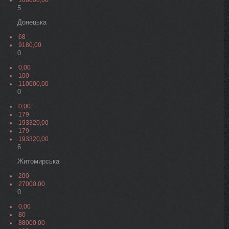
108000,00
5
Донецька
68
9180,00
0
0,00
100
110000,00
0
0,00
179
193320,00
179
193320,00
6
Житомирська
200
27000,00
0
0,00
80
88000,00