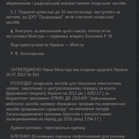
збереженням і раціональним використанням лікарських засобів.
5.2. Подання щомісяця до 10 числа місяця, наступного за
звітним, до ДУО "
" актів списання лікарських
Політехмед
засобів.
Контроль за виконанням цього наказу покласти на
6.
заступника Міністра — керівника апарату Богачева Р. М.
Віце-прем'єр-міністр України — Міністр
Р. В. Богатирьова
ЗАТВЕРДЖЕНО Наказ Міністерства охорони здоров'я України
26.07.2012 № 563
РОЗПОДІЛ лікарських засобів для лікування онкологічних
хворих, закуплених у централізованому порядку за кошти
Державного бюджету України на 2012 рік ( 4282-17 ) за
бюджетною програмою КПКВК ДБ 2301400 "
Забезпечення
медичних заходів окремих державних програм та комплексних
" на виконання заходів
заходів програмного характеру
Загальнодержавної програми боротьби з онкологічними
захворюваннями на період до 2016 року( 1794-17 )
Адміністративно- територіальні одиниці
БЛЕОНКО (Блеоміцин) порошок ліофілізований для розчину