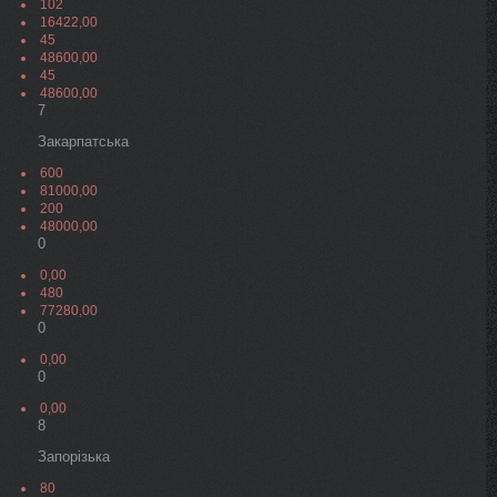
102
16422,00
45
48600,00
45
48600,00
7
Закарпатська
600
81000,00
200
48000,00
0
0,00
480
77280,00
0
0,00
0
0,00
8
Запорізька
80