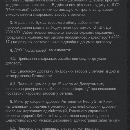
спільно з Управлінням моніторингу державних цільових програм
та державних закупівель, Відділом внутрішнього аудиту та ДУО
"
" забезпечити організацію контролю за цільовим
Політехмед
використанням лікарського засобу в регіонах.
Управлінню бухгалтерського обліку забезпечити
3.
перерахування коштів за бюджетною програмою КПКВК ДБ
2301400 "
Забезпечення медичних заходів окремих державних
"( 4282-
програм та комплексних заходів програмного характеру
17 ) на рахунок постачальника відповідно до умов договору.
ДУО "
" забезпечити:
4.
Політехмед
4.1. Приймання лікарських засобів відповідно до умов
договору.
4.2. Своєчасну доставку лікарських засобів у регіони згідно із
затвердженим Розподілом.
4.3. Подання щомісяця до 15 числа до Департаменту
фінансово-ресурсного забезпечення інформації про виконання
поставок лікарських засобів у регіони.
Міністру охорони здоров'я Автономної Республіки Крим,
5.
начальникам управлінь (головних управлінь) охорони здоров'я
обласних державних адміністрацій, Головного управління
охорони здоров'я Київської та управління охорони здоров'я
Севастопольської міських державних адміністрацій забезпечити:
5.1. Персональну відповідальність та контроль за