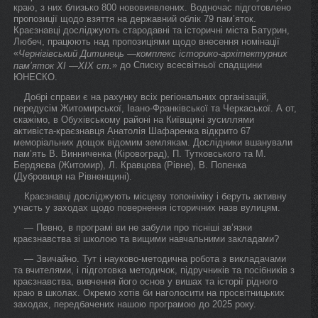
краю, з них близько 800 нововиявлених. Водночас підготовлено
пропозиції щодо взяття на державний облік 79 пам’яток.
Краєзнавці досліджують стародавні та історичні міста Батурин,
Любеч, працюють над пропозиціями щодо внесення номінації
«
Чернігівський Дитинець —комплекс історико-архітектурних
» до Списку всесвітньої спадщини
пам’яток ХІ —ХІХ ст.
ЮНЕСКО.
Добрі справи є на рахунку всіх регіональних організацій,
передусім Житомирської, Івано-Франківської та Черкаської. А от,
скажімо, в Обухівському районі на Київщині зусиллями
активіста-краєзнавця Анатолія Шафаренка відкрито 67
меморіальних дощок відомим землякам. Дослідники вшанували
пам’ять В. Винниченка (Кіровоград), П. Тутковського та М.
Бердяєва (Житомир), Л. Кравцова (Рівне), В. Попенка
(Дубровиця на Рівненщині).
Краєзнавці досліджують місцеву топоніміку і беруть активну
участь у заходах щодо повернення історичних назв вулицям.
— Певно, в програмі ви не забули про тісніші зв’язки
краєзнавства зі школою та вищими навчальними закладами?
— Звичайно. Тут і науково-методична робота з викладачами
та вчителями, і підготовка методичок, підручників та посібників з
краєзнавства, вивчення його основ у вишах та історії рідного
краю в школах. Окремо хотів би наголосити на просвітницьких
заходах, передбачених нашою програмою до 2025 року.