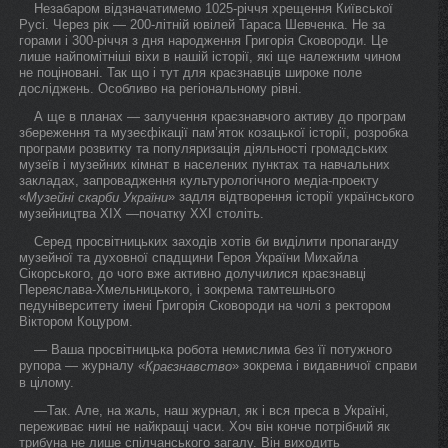
Незабаром відзначатимемо 1025-річчя хрещення Київської
Русі. Через рік — 200-літній ювілей Тараса Шевченка. Не за
горами і 300-річчя з дня народження Григорія Сковороди. Це
лише найпомітніші віхи в нашій історії, які ще належним чином
не поціновані. Так що і тут для краєзнавців широке поле
досліджень. Особливо на регіональному рівні.
А ще в планах — залучення краєзнавчого активу до програм
збереження та музеєфікації пам’яток козацької історії, розробка
програми розвитку та популяризація діяльності громадських
музеїв і музейних кімнат в населених пунктах та навчальних
закладах, запровадження культурологічного медіа-проекту
«
» задля відтворення історії українського
Музейні скарби України
музейництва ХІХ —початку ХХІ століть.
Серед просвітницьких заходів хотів би виділити пропаганду
музейної та духовної спадщини Героя України Михайла
Сікорського, до чого вже активно долучилися краєзнавці
Переяслава-Хмельницького, і зокрема тамтешнього
педуніверситету імені Григорія Сковороди на чолі з ректором
Віктором Коцуром.
— Ваша просвітницька робота немислима без її потужного
рупора — журналу «
» зокрема і видавничої справи
Краєзнавство
в цілому.
—Так. Але, на жаль, наш журнал, як і вся преса в Україні,
переживає нині не найкращі часи. Хоч він конче потрібний як
трибуна не лише спілчанського загалу. Він виходить