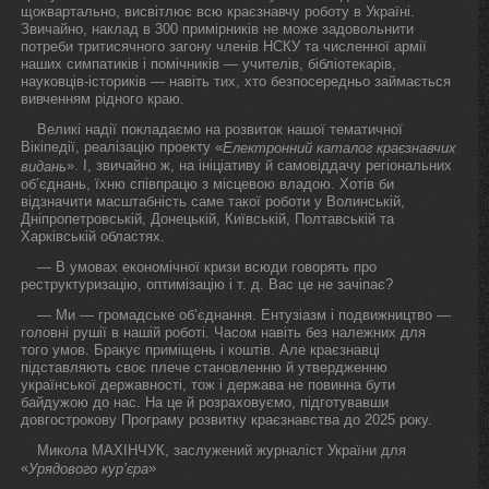
щоквартально, висвітлює всю краєзнавчу роботу в Україні.
Звичайно, наклад в 300 примірників не може задовольнити
потреби тритисячного загону членів НСКУ та численної армії
наших симпатиків і помічників — учителів, бібліотекарів,
науковців-істориків — навіть тих, хто безпосередньо займається
вивченням рідного краю.
Великі надії покладаємо на розвиток нашої тематичної
Вікіпедії, реалізацію проекту «
Електронний каталог краєзнавчих
». І, звичайно ж, на ініціативу й самовіддачу регіональних
видань
об’єднань, їхню співпрацю з місцевою владою. Хотів би
відзначити масштабність саме такої роботи у Волинській,
Дніпропетровській, Донецькій, Київській, Полтавській та
Харківській областях.
— В умовах економічної кризи всюди говорять про
реструктуризацію, оптимізацію і т. д. Вас це не зачіпає?
— Ми — громадське об’єднання. Ентузіазм і подвижництво —
головні рушії в нашій роботі. Часом навіть без належних для
того умов. Бракує приміщень і коштів. Але краєзнавці
підставляють своє плече становленню й утвердженню
української державності, тож і держава не повинна бути
байдужою до нас. На це й розраховуємо, підготувавши
довгострокову Програму розвитку краєзнавства до 2025 року.
Микола МАХІНЧУК, заслужений журналіст України для
«
»
Урядового кур’єра