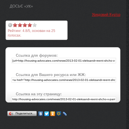
ДОСЬЄ «
»
УК
Урядовий Кур'єр
Рейтинг:
4.8
/
5
, основан на
25
голосах.
Ссылка для форумов:
Ссылка для Вашего ресурса или ЖЖ:
Ссылка на эту страницу:
Поделиться…