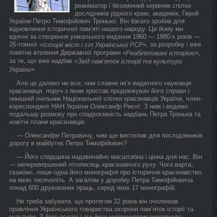
реаніматор і беззмінний керівник спілки
дослідників рідного краю, академік, Герой
України Петро Тимофійович Тронько. Він багато зробив для
відновлення історичної пам’яті нашого народу. Це йому ми
вдячні за створення унікального видання 1960 — 1980-х років —
26-томної «
», за розробку і вже
Історії міст і сіл Української РСР
помітне втілення Державної програми «
»,
Реабілітовані історією
за те, що вже надбав «
Звід пам’яток історії та культури
».
України
Але це далеко не все, чим славне ім’я видатного науковця-
краєзнавця, поруч з яким зростав продовжувач його справи і
нинішній очільник Національної спілки краєзнавців України, член-
кореспондент НАН України
Олександр
Реєнт. З ним і ведемо
подальшу розмову про спадкоємність надбань Петра Тронька та
новітні плани краєзнавців.
—
Олександре
Петровичу, чим ще вистелив для послідовників
дорогу в майбутнє Петро Тимофійович?
— Його спадщина надзвичайно масштабна і цінна для нас. Він
— неперевершений літописець краєзнавчого руху. Чого варта,
скажімо, лише одна його монографія про історичне краєзнавство
на межі тисячоліть. А загалом у доробку Петра Тимофійовича
понад 600 друкованих праць, серед яких 17 монографій.
Не треба забувати, що протягом 22 років він очолював
правління Українського товариства охорони пам’яток історії та
культури. З його подачі і під його керівництвом розгорнуто