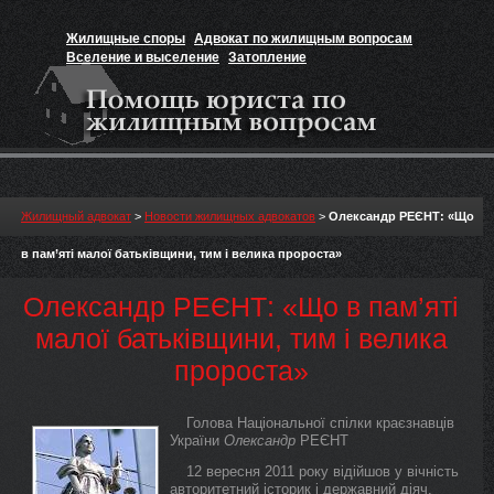
Жилищные споры
Адвокат по жилищным вопросам
Вселение и выселение
Затопление
Признание прав на жильё
Вакансии юриста
Жилищный адвокат
>
Новости жилищных адвокатов
>
Олександр РЕЄНТ: «Що
в пам’яті малої батьківщини, тим і велика пророста»
Олександр РЕЄНТ: «Що в пам’яті
малої батьківщини, тим і велика
пророста»
Голова Національної спілки краєзнавців
України
Олександр
РЕЄНТ
12 вересня 2011 року відійшов у вічність
авторитетний історик і державний діяч,