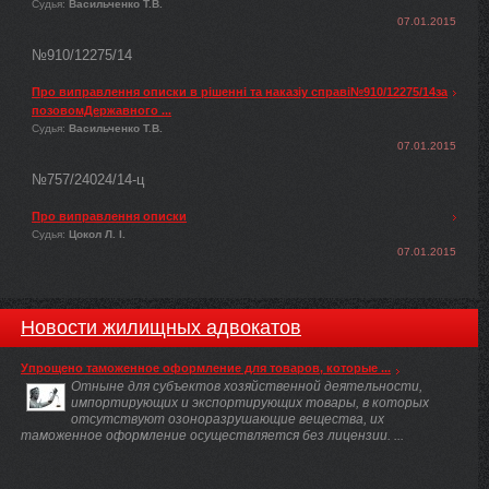
Судья:
Васильченко Т.В.
07.01.2015
№910/12275/14
Про виправлення описки в рішенні та наказіу справі№910/12275/14за
позовомДержавного ...
Судья:
Васильченко Т.В.
07.01.2015
№757/24024/14-ц
Про виправлення описки
Судья:
Цокол Л. І.
07.01.2015
Новости жилищных адвокатов
Упрощено таможенное оформление для товаров, которые ...
Отныне для субъектов хозяйственной деятельности,
импортирующих и экспортирующих товары, в которых
отсутствуют озоноразрушающие вещества, их
таможенное оформление осуществляется без лицензии. ...