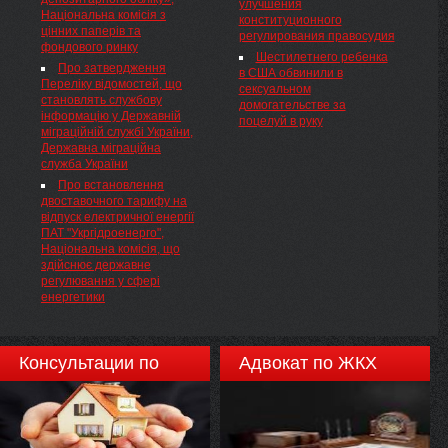
одного з сіл Свалявського ...
улучшения
Національна комісія з
конституционного
цінних паперів та
регулирования правосудия
фондового ринку
Шестилетнего ребенка
Про затвердження
в США обвинили в
Переліку відомостей, що
сексуальном
становлять службову
домогательстве за
інформацію у Державній
поцелуй в руку
міграційній службі України,
Державна міграційна
служба України
Про встановлення
двоставочного тарифу на
відпуск електричної енергії
ПАТ "Укргідроенерго",
Національна комісія, що
здійснює державне
регулювання у сфері
енергетики
Консультации по
Адвокат по ЖКХ
недвижимости