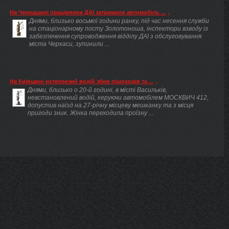
На Черкащині працівники ДАІ затримали автомобіль ...
Днями, близько восьмої години ранку, під час несення служби
на стаціонарному посту Золотоноша, інспектори взводу із
забезпечення супроводження відділу ДАІ з обслуговування
міста Черкаси, зупинили ...
На Київщині нетверезий водій збив пішоходів та ...
Днями, близько о 20-й годині, в місті Васильків,
невстановлений водій, керуючи автомобілем МОСКВИЧ 412,
допустив наїзд на 27-річну місцеву мешканку та з місця
пригоди зник. Жінка переходила проїзну ...