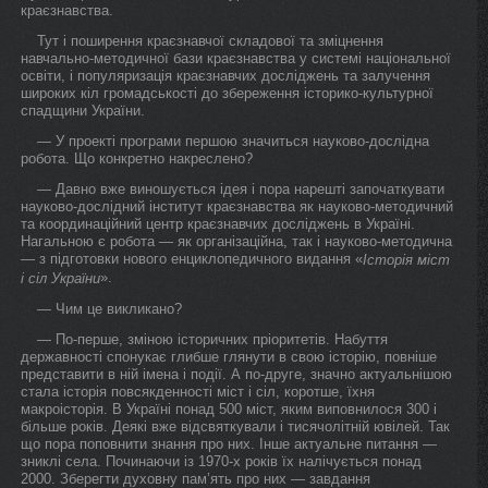
краєзнавства.
Тут і поширення краєзнавчої складової та зміцнення
навчально-методичної бази краєзнавства у системі національної
освіти, і популяризація краєзнавчих досліджень та залучення
широких кіл громадськості до збереження історико-культурної
спадщини України.
— У проекті програми першою значиться науково-дослідна
робота. Що конкретно накреслено?
— Давно вже виношується ідея і пора нарешті започаткувати
науково-дослідний інститут краєзнавства як науково-методичний
та координаційний центр краєзнавчих досліджень в Україні.
Нагальною є робота — як організаційна, так і науково-методична
— з підготовки нового енциклопедичного видання «
Історія міст
».
і сіл України
— Чим це викликано?
— По-перше, зміною історичних пріоритетів. Набуття
державності спонукає глибше глянути в свою історію, повніше
представити в ній імена і події. А по-друге, значно актуальнішою
стала історія повсякденності міст і сіл, коротше, їхня
макроісторія. В Україні понад 500 міст, яким виповнилося 300 і
більше років. Деякі вже відсвяткували і тисячолітній ювілей. Так
що пора поповнити знання про них. Інше актуальне питання —
зниклі села. Починаючи із 1970-х років їх налічується понад
2000. Зберегти духовну пам’ять про них — завдання