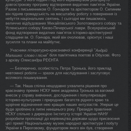
довгострокову програму відтворення видатних пам’яток України.
Разом з письменником О. Гончаром та архітектором О. Силиним
він підняв громадськість на масштабну роботу з повернення із
небуття національних святинь. І сьогодні ми пишаємось
величчю відбудованих Михайлівського Золотоверхого собору та
Успенського собору Києво-Печерської лаври. Всеукраїнський
фонд відтворення видатних пам’яток історико-архітектурної
спадщини ім. О. Гончара, який він очолював, орієнтує і наші
зусилля та плани на майбутнє.
Учасники літературно-краєзнавчої конференції "
Андрій
" біля пам'ятника поетові в Обухові. Фото
Малишко: слово і пісня
з архіву
Олександра
РЕЄНТА
— Безперечно, особистість Петра Тронька, його приклад
невтомної роботи — зразок для наслідування і заслуговує
всілякого пошанування.
— Так. Наша спілка нещодавно ухвалила рішення про
краєзнавчу премію НСКУ імені академіка Тронька за вагомий
внесок у справу вивчення, дослідження і популяризацію
історико-культурних і природних багатств рідного краю та
щорічне відзначення нею кращих наших ентузіастів. Уперше це
буде зроблено в липні нинішнього року. Президія правління
НСКУ спільно з дирекцією Інституту історії України НАНУ
розробили пропозиції до керівництва держави щодо присвоєння
цієї премії Національному музею народної архітектури і побуту
України в Пироговому, фундатором якого він був, створення