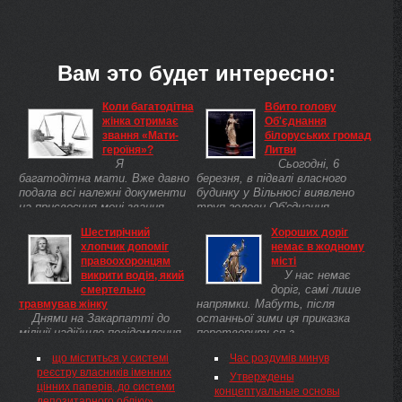
Вам это будет интересно:
Коли багатодітна
Вбито голову
жінка отримає
Об'єднання
звання «Мати-
білоруських громад
героїня»?
Литви
Я
Сьогодні, 6
багатодітна мати. Вже давно
березня, в підвалі власного
подала всі належні документи
будинку у Вільнюсі виявлено
на присвоєння мені звання
труп голови Об'єднання
Мати-героїня. Та час минає, а
білоруських громад Литви
Шестирічний
Хороших доріг
відповіді я так і не
Романа Войницького.
хлопчик допоміг
немає в жодному
отримала.Тому хочу
правоохоронцям
місті
дізнатися: чи слід мені
У нас немає
викрити водія, який
розраховувати ...
доріг, самі лише
смертельно
напрямки. Мабуть, після
травмував жінку
Днями на Закарпатті до
останньої зими ця приказка
міліції надійшло повідомлення
перетвориться з
від лікаря районної лікарні про
напівжартівливої сентенції на
що міститься у системі
Час роздумів минув
те, що до реанімаційного
жахливу реальність. До
реєстру власників іменних
відділення в тяжкому стані
настання справжньої весни
Утверждены
цінних паперів, до системи
доставлено 80-річну мешканку
залишилося щонайбільше ...
концептуальные основы
депозитарного обліку»,