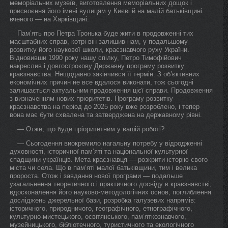
меморіальних музеїв, виготовлення меморіальних дощок і
присвоєння його імені вулицям у Києві й на малій батьківщині
вченого — на Харківщині.
Пам’ять про Петра Тронька буде жити в продовженні тих
масштабних справ, котрі він залишив нам, у подальшому
розвитку його наукової школи, краєзнавчого руху України.
Відновивши 1990 року нашу спілку, Петро Тимофійович
накреслив і довгострокову Державну програму розвитку
краєзнавства. Нещодавно закінчився її термін. З об’єктивних
економічних причин не все вдалося виконати, тож сьогодні
залишається актуальним продовження цієї справи. Продовження
з визначенням нових пріоритетів. Програму розвитку
краєзнавства на період до 2025 року вже розроблено, і тепер
вона має бути схвалена та затверджена на державному рівні.
— Отже, що буде пріоритетним у вашій роботі?
— Сьогодення виокремило нагальну потребу у відродженні
духовності, історичної пам’яті та національної культурної
спадщини українців. Мета краєзнавця — розкрити історію свого
міста чи села. Що в пам’яті малої батьківщини, тим і велика
пророста. Отож і завдання нової програми — подальше
узагальнення теоретичного і практичного досвіду в краєзнавстві,
вдосконалення його науково-методологічних основ, поглиблення
досліджень джерельної бази, розробка галузевих напрямів:
історичного, природничого, географічного, етнографічного,
культурно-мистецького, освітянського, пам’яткознавчого,
музейницького, бібліотечного, туристичного та екологічного