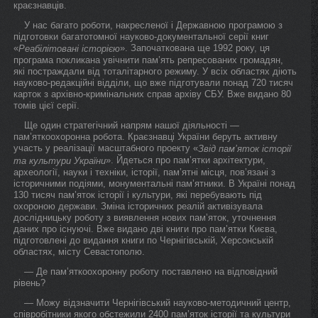
краєзнавців.
У нас багато роботи, накресленої і Державною програмою з
підготовки багатотомної науково-документальної серії книг
«
». Започаткована ще 1992 року, ця
Реабілітовані історією
програма покликана увічнити пам’ять репресованих громадян,
які постраждали від тоталітарного режиму. У всіх областях діють
науково-редакційні відділи, що вже підготували понад 720 тисяч
карток з архівно-кримінальних справ архіву СБУ. Вже видано 80
томів цієї серії.
Ще один стратегічний напрям нашої діяльності —
пам’яткоохоронна робота. Краєзнавці України беруть активну
участь у реалізації масштабного проекту «
Звід пам’яток історії
». Йдеться про пам’ятки архітектури,
та культури України
археології, науки і техніки, історії, пам’ятні місця, пов’язані з
історичними подіями, монументальні пам’ятники. В Україні понад
130 тисяч пам’яток історії і культури, які перебувають під
охороною держави. Зміна історичних реалій активізувала
дослідницьку роботу з виявлення нових пам’яток, уточнення
даних про існуючі. Вже видано дві книги про пам’ятки Києва,
підготовлені до видання книги по Чернігівській, Херсонській
областях, місту Севастополю.
— Де пам’яткоохоронну роботу поставлено на відповідний
рівень?
— Можу відзначити Чернігівський науково-методичний центр,
співробітники якого обстежили 2400 пам’яток історії та культури