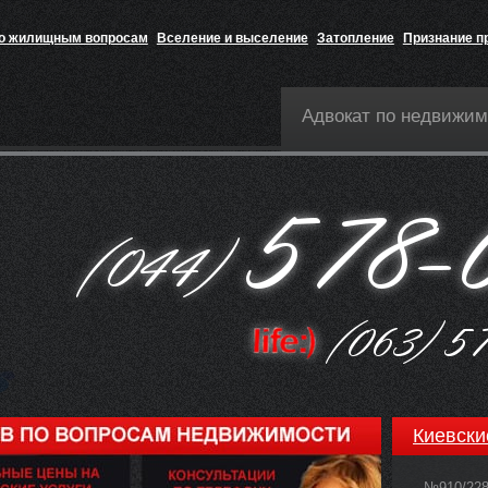
по жилищным вопросам
Вселение и выселение
Затопление
Признание п
Адвокат по недвижим
Киевски
№910/22