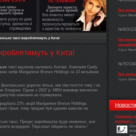
Про відшк
Судья:
Васи
№910/12
нське таксі вироблятимуть у Китаї
Про виправ
справі№91
Судья:
Васи
ироблятимуть у Китаї
№757/24
ьке
таксі відтепер належить
Китаю
. Компанія Geely
них кебів Manganese Bronze Holdings за 13 мільйонів
Про випра
Судья:
Цокол
а
британських
дорогах більш, ніж півстоліття тому і за
ом Лондона. Однак з 2007 р. MBH виживав виключно
прибутків компанія не отримувала.
 придбала 23% акцій Manganese Bronze Holdings.
Новост
далі гірше, тому продаж був єдиним шансом на
Упрощено т
ське
таксі. Процес виробництва буде оновлено, але
которые ...
алити всередині. Персонал обіцяють не чіпати і
Отн
дея
экс