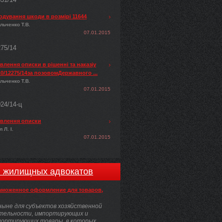
одування шкоди в розмірі 11644
льченко Т.В.
07.01.2015
275/14
лення описки в рішенні та наказіу
0/12275/14за позовомДержавного ...
льченко Т.В.
07.01.2015
024/14-ц
влення описки
 Л. І.
07.01.2015
и жилищных адвокатов
аможенное оформление для товаров,
ыне для субъектов хозяйственной
тельности, импортирующих и
портирующих товары, в которых