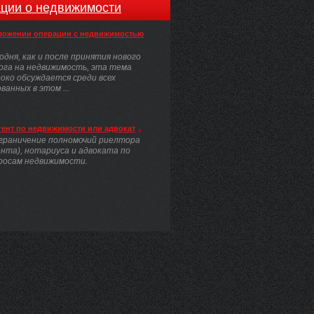
ции о недвижимости
ложении операции с недвижимостью
одня, как и после принятия нового
ога на недвижимость, эта тема
око обсуждается среди всех
анных в этом ...
гент по недвижимости или адвокат
граничение полномочий риелтора
ента), нотариуса и адвоката по
росам недвижимости.