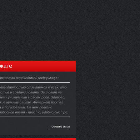
кате
личество необходимой информации.
благодарностью отзываемся о всех, кто
астие в создании сайта. Ваш сайт на
т - уникальный в своем роде. Здорово,
кие нужные сайты. Интернет портал
 в пользовании. На нем полезно
ободное время - просто, удобно,быстро.
→ Оставить отзыв