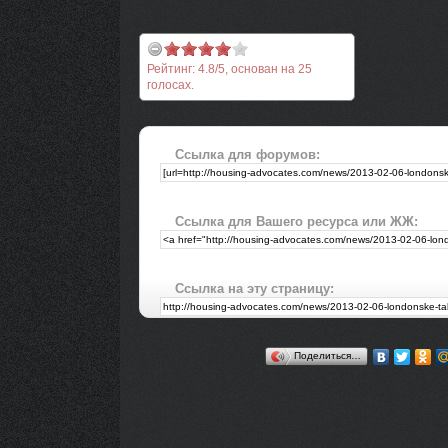
Рейтинг:
4.8
/
5
, основан на
25
голосах.
Ссылка для форумов:
Ссылка для Вашего ресурса или ЖЖ:
Ссылка на эту страницу:
Поделиться…