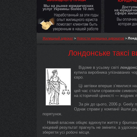
Жилищный адвокат
>
Новости жилищных адвокатов
>
Лондо
Лондонське таксі в
Відоме в усьому світі
лондонс
купила виробника упізнаваних чор
євро.
Ці автівки вперше з’явилися н
цей час стали справжнім символ
на історичній цінності — жодних 
За рік до цього, 2006 р. Geely
Однак справи у компанії йшли де
порятунок.
Новий власник обіцяє вдихнути життя у
британ
кінцевий результат прагнуть не змінити, а удоскон
зберегти усі робочі місця.