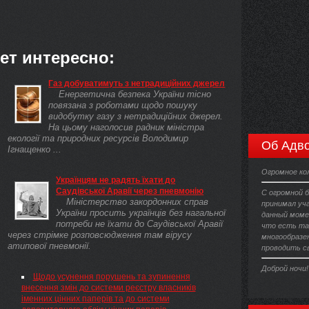
ет интересно:
Газ добуватимуть з нетрадиційних джерел
Енергетична безпека України тісно
повязана з роботами щодо пошуку
видобутку газу з нетрадиційних джерел.
На цьому наголосив радник міністра
екології та природних ресурсів Володимир
Об Адво
Ігнащенко ...
Огромное ко
Українцям не радять їхати до
Саудівської Аравії через пневмонію
С огромной 
Міністерство закордонних справ
принимал уч
України просить українців без нагальної
данный момен
потреби не їхати до Саудівської Аравії
что есть та
через стрімке розповсюдження там вірусу
многообразен
атипової пневмонії.
проводить св
Доброй ночи!
Щодо усунення порушень та зупинення
внесення змін до системи реєстру власників
іменних цінних паперів та до системи