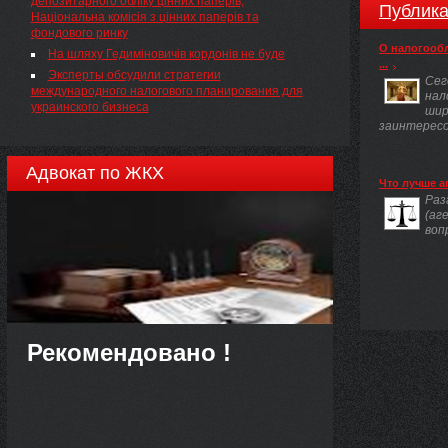
депозитарного обліку цінних паперів,
Публика
Національна комісія з цінних паперів та
фондового ринку
О налогооб
На шляху Гедиміновичів кордонів не буде
...
Эксперты обсудили стратегии
Сег
международного налогового планирования для
нал
украинского бизнеса
шир
заинтересов
Адвокат по ЖКХ
Что лучше а
Раз
(аг
воп
Рекомендовано !