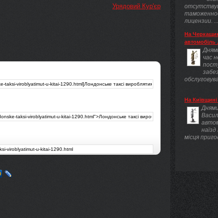
Урядовий Кур'єр
отсутству
таможенно
лицензии. ..
На Черкащин
автомобіль .
Днями
час 
пост
забез
обслуговува
На Київщині 
Днями
Васил
авто
наїзд
місця приго