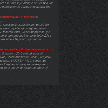
ют озоноразрушающие вещества, их
е оформление осуществляется без
.
і працівники ДАІ затримали
..
, близько восьмої години ранку, під
несення служби на стаціонарному
у Золотоноша, інспектори взводу із
печення супроводження відділу ДАІ з
ння міста Черкаси, зупинили ...
нетверезий водій збив пішоходів та ...
, близько о 20-й годині, в місті
ьків, невстановлений водій, керуючи
мобілем МОСКВИЧ 412, допустив
 на 27-річну місцеву мешканку та з
ди зник. Жінка переходила проїзну ...