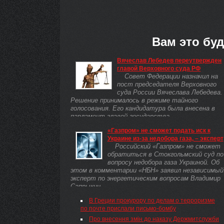
Вам это буд
Вячеслав Лебедев переутвержден
главой Верховного суда РФ
Совет Федерации назначил на
пост председателя Верховного
суда России Вячеслава Лебедева.
Решение принималось в режиме тайного
голосования. Его кандидатура была внесена в
парламент главой государства. ...
«Газпром» не сможет подать иск к
Украине из-за недобора газа, – эксперт
Российский «Газпром» не сможет
обратиться в Стокгольмский суд по
вопросу недобора газа Украиной. Об
этом в комментарии «НБН» заявил независимый
эксперт по энергетическим вопросам Владимир
Сапрыкин.
В Греции прокурору по делам о терроризме
по почте прислали письмо-бомбу
Про внесення змін до наказу Держмитслужби