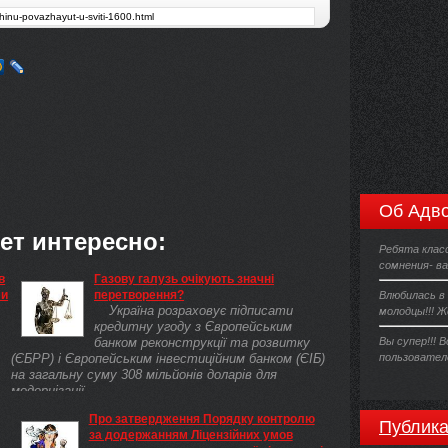
Об Адво
ет интересно:
Ребята класс
сомнения- ва
в
Газову галузь очікують значні
ми
перетворення?
Влюбилась в 
Україна розраховує підписати
молодцы!!! Ж
кредитну угоду з Європейським
банком реконструкції та розвитку
Вы супер!!! 
(ЄБРР) і Європейським інвестиційним банком (ЄІБ)
пользователе
на загальну суму 308 мільйонів доларів для
модернізації ...
Про затвердження Порядку контролю
Публика
за додержанням Ліцензійних умов