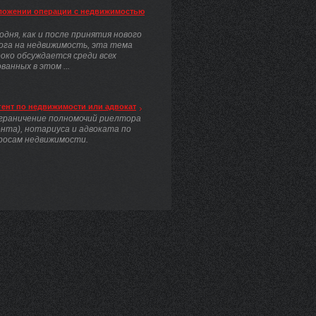
ложении операции с недвижимостью
одня, как и после принятия нового
ога на недвижимость, эта тема
око обсуждается среди всех
анных в этом ...
гент по недвижимости или адвокат
граничение полномочий риелтора
ента), нотариуса и адвоката по
росам недвижимости.