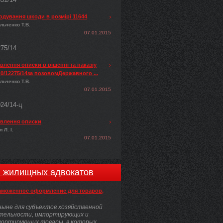
одування шкоди в розмірі 11644
льченко Т.В.
07.01.2015
275/14
лення описки в рішенні та наказіу
0/12275/14за позовомДержавного ...
льченко Т.В.
07.01.2015
024/14-ц
влення описки
 Л. І.
07.01.2015
и жилищных адвокатов
аможенное оформление для товаров,
ыне для субъектов хозяйственной
тельности, импортирующих и
портирующих товары, в которых