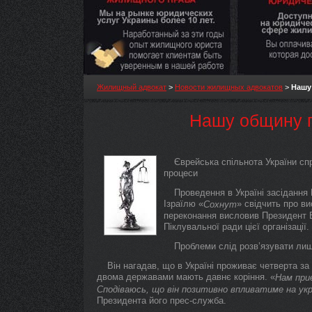
Жилищный адвокат
>
Новости жилищных адвокатов
>
Нашу
Нашу общину п
Єврейська спільнота України сп
процеси
Проведення в Україні засідання
Ізраїлю «
» свідчить про ви
Сохнут
переконання висловив Президент Ві
Піклувальної ради цієї організації.
Проблеми слід розв’язувати л
Він нагадав, що в Україні проживає четверта за
двома державами мають давнє коріння. «
Нам при
Сподіваюсь, що він позитивно впливатиме на укра
Президента його прес-служба.