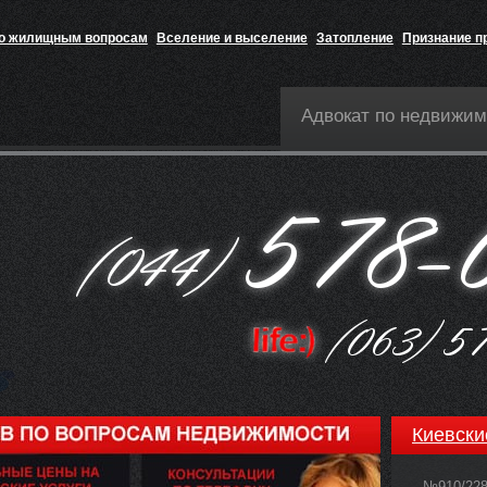
по жилищным вопросам
Вселение и выселение
Затопление
Признание п
Адвокат по недвижим
Киевски
№910/22