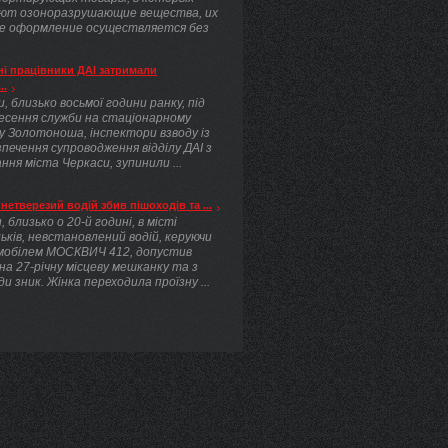
ют озоноразрушающие вещества, их
е оформление осуществляется без
.
і працівники ДАІ затримали
..
, близько восьмої години ранку, під
несення служби на стаціонарному
у Золотоноша, інспектори взводу із
печення супроводження відділу ДАІ з
ння міста Черкаси, зупинили ...
нетверезий водій збив пішоходів та ...
, близько о 20-й годині, в місті
ьків, невстановлений водій, керуючи
мобілем МОСКВИЧ 412, допустив
 на 27-річну місцеву мешканку та з
ди зник. Жінка переходила проїзну ...