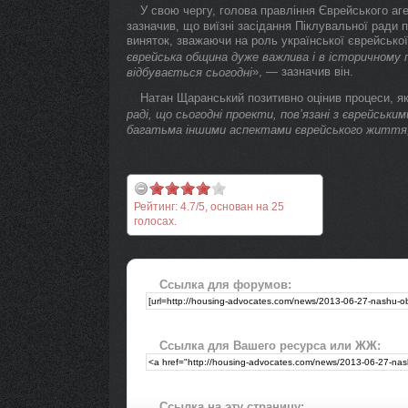
У свою чергу, голова правління Єврейського аг
зазначив, що виїзні засідання Піклувальної ради 
виняток, зважаючи на роль української єврейської 
єврейська община дуже важлива і в історичному пл
», — зазначив він.
відбувається сьогодні
Натан Щаранський позитивно оцінив процеси, які
раді, що сьогодні проекти, пов’язані з єврейськ
багатьма іншими аспектами єврейського життя
Рейтинг:
4.7
/
5
, основан на
25
голосах.
Ссылка для форумов:
Ссылка для Вашего ресурса или ЖЖ:
Ссылка на эту страницу: