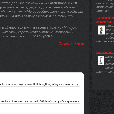
ентства для Ізраїлю «
» Натан Щаранський
Сохнут
отсутству
проводять украй рідко, але для України зроблено
таможенно
лицензии. ..
общини у світі. «
Ми це зробили тому, що українська
ані — в плані зв’язку з Ізраїлем, і в тому, що
На Черкащин
автомобіль .
Днями
 відбуваються в житті євреїв в Україні. «
Ми дуже
час 
ими школами, єврейськими дитячими таборами і
пост
», — резюмував він.
, розвиваються
забез
обслуговува
Урядовий Кур'єр
На Київщині 
Днями
Васил
авто
наїзд
місця приго