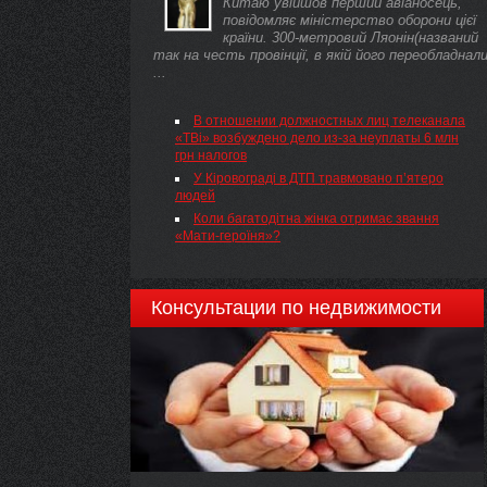
Китаю увійшов перший авіаносець,
стандартів України, скасування національних
повідомляє міністерство оборони цієї
стандартів України та міждержавних стандарті
країни. 300-метровий Ляонін(названий
в Україні
так на честь провінції, в якій його переобладнали
...
В отношении должностных лиц телеканала
«ТВі» возбуждено дело из-за неуплаты 6 млн
грн налогов
У Кіровограді в ДТП травмовано п’ятеро
людей
Коли багатодітна жінка отримає звання
«Мати-героїня»?
Консультации по недвижимости