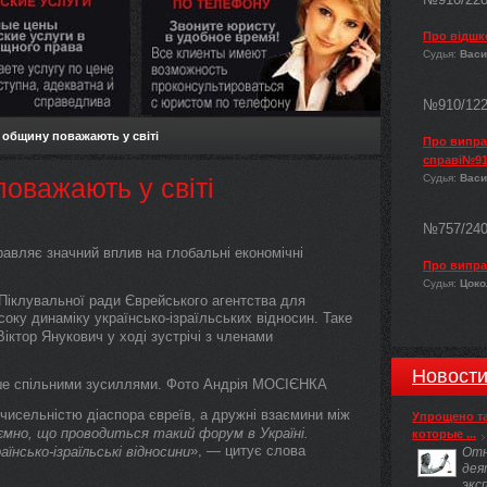
Про відшк
Судья:
Васи
№910/12
 общину поважають у світі
Про виправ
справі№91
Судья:
Васи
оважають у світі
№757/24
равляє значний вплив на глобальні економічні
Про випра
Судья:
Цокол
 Піклувальної ради Єврейського агентства для
соку динаміку українсько-ізраїльських відносин. Таке
ктор Янукович у ході зустрічі з членами
Новост
ише спільними зусиллями. Фото Aндрiя МOСIЄНКА
 чисельністю діаспора євреїв, а дружні взаємини між
Упрощено т
ємно, що проводиться такий форум в Україні.
которые ...
», — цитує слова
їнсько-ізраїльські відносини
Отн
дея
экс