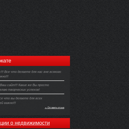
кате
!!! Все что делаете для нас вне всякого
жно!!!
Ваш сайт!!! Какие же Вы просто
елаю творческих успехов!
Все что вы делаете для всех
й важно!!!
→ Оставить отзыв
ции о недвижимости