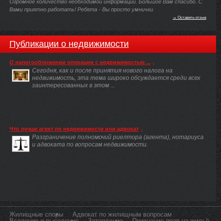
Огромное количество необходимой информации. Большое Вам спасибо. С
Вами приятно работать! Ребята - Вы просто умнички.
→ Оставить отзыв
Публикации о недвижимости
О налогообложении операции с недвижимостью ...
Сегодня, как и после принятия нового налога на
недвижимость, эта тема широко обсуждается среди всех
заинтересованных в этом ...
Что лучше агент по недвижимости или адвокат
Разграничение полномочий риелтора (агента), нотариуса
и адвоката по вопросам недвижимости.
Жилищные споры
Адвокат по жилищным вопросам
Вселение и выселение
Затопление
Признание прав на жильё