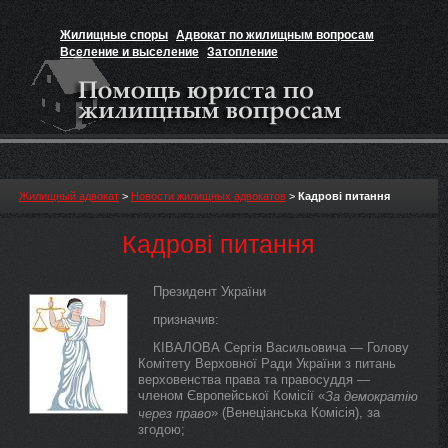
Жилищные споры
Адвокат по жилищным вопросам
Вселение и выселение
Затопление
Признание прав на жильё
Вакансии юриста
Жилищный адвокат
>
Новости жилищных адвокатов
>
Кадрові питання
Кадрові питання
Президент України
призначив:
КІВАЛОВА Сергія Васильовича — Голову
Комітету Верховної Ради України з питань
верховенства права та правосуддя —
членом Європейської Комісії «
За демократію
» (Венеціанська Комісія), за
через право
згодою;