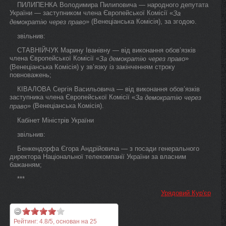
ПИЛИПЕНКА Володимира Пилиповича — народного депутата
України — заступником члена Європейської Комісії «
За
» (Венеціанська Комісія), за згодою.
демократію через право
звільнив:
СТАВНІЙЧУК Марину Іванівну — від виконання обов’язків
члена Європейської Комісії «
»
За демократію через право
(Венеціанська Комісія) у зв’язку із закінченням строку
повноважень;
КІВАЛОВА Сергія Васильовича — від виконання обов’язків
заступника члена Європейської Комісії «
За демократію через
» (Венеціанська Комісія).
право
Кабінет Міністрів України
звільнив:
Бенкендорфа Єгора Андрійовича — з посади генерального
директора Національної телекомпанії України за власним
бажанням;
***
Урядовий Кур'єр
Рейтинг:
4.8
/
5
, основан на
25