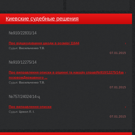
Киевские судебные решения
№910/22831/14
Про відшкодування шкоди в розмірі 11644
Судья:
Васильченко Т.В.
07.01.2015
№910/12275/14
Про виправлення описки в рішенні та наказіу справі№910/12275/14за
позовомДержавного ...
Судья:
Васильченко Т.В.
07.01.2015
№757/24024/14-ц
Про виправлення описки
Судья:
Цокол Л. І.
07.01.2015