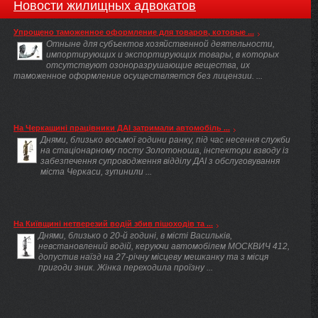
Новости жилищных адвокатов
Упрощено таможенное оформление для товаров, которые ...
Отныне для субъектов хозяйственной деятельности,
импортирующих и экспортирующих товары, в которых
отсутствуют озоноразрушающие вещества, их
таможенное оформление осуществляется без лицензии. ...
На Черкащині працівники ДАІ затримали автомобіль ...
Днями, близько восьмої години ранку, під час несення служби
на стаціонарному посту Золотоноша, інспектори взводу із
забезпечення супроводження відділу ДАІ з обслуговування
міста Черкаси, зупинили ...
На Київщині нетверезий водій збив пішоходів та ...
Днями, близько о 20-й годині, в місті Васильків,
невстановлений водій, керуючи автомобілем МОСКВИЧ 412,
допустив наїзд на 27-річну місцеву мешканку та з місця
пригоди зник. Жінка переходила проїзну ...