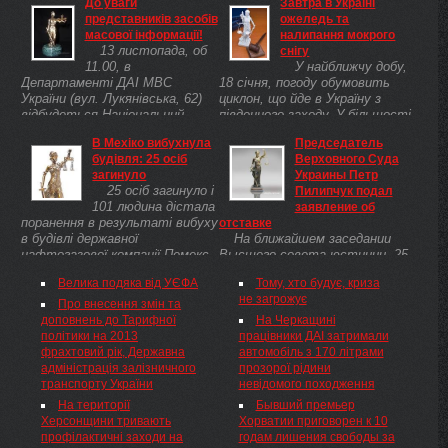
До уваги
Завтра в Україні
представників засобів
ожеледь та
масової інформації!
налипання мокрого
13 листопада, об
снігу
11.00, в
У найближчу добу,
Департаменті ДАІ МВС
18 січня, погоду обумовить
України (вул. Лукянівська, 62)
циклон, що йде в Україну з
відбудеться Національний
південного заходу. У більшості
круглий стіл на тему Безпека
областей очікується сніг, дощ,
В Мехіко вибухнула
Председатель
дорожнього руху в рамках
у Карпатах сильні опади;
будівля: 25 осіб
Верховного Суда
спільного проекту Безпечні
ожеледь, налипання мокрого
загинуло
Украины Петр
села Європейського ...
снігу, ...
25 осіб загинуло і
Пилипчук подал
101 людина дістала
заявление об
поранення в результаті вибуху
отставке
в будівлі державної
На ближайшем заседании
нафтогазової компанії Пемекс
Высшего совета юстиции, 25
у мексиканській столиці.
сентября с. г., будет
Велика подяка від УЄФА
Тому, хто будує, криза
рассмотрено заявление
не загрожує
председателя Верховного Суда
Про внесення змін та
Украины Петра Пилипчука об
доповнень до Тарифної
На Черкащині
увольнении в отставку с
політики на 2013
працівники ДАІ затримали
должности судьи в ...
фрахтовий рік, Державна
автомобіль з 170 літрами
адміністрація залізничного
прозорої рідини
транспорту України
невідомого походження
На території
Бывший премьер
Херсонщини тривають
Хорватии приговорен к 10
профілактичні заходи на
годам лишения свободы за