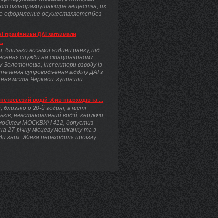
ют озоноразрушающие вещества, их
е оформление осуществляется без
.
і працівники ДАІ затримали
..
, близько восьмої години ранку, під
несення служби на стаціонарному
у Золотоноша, інспектори взводу із
печення супроводження відділу ДАІ з
ння міста Черкаси, зупинили ...
нетверезий водій збив пішоходів та ...
, близько о 20-й годині, в місті
ьків, невстановлений водій, керуючи
мобілем МОСКВИЧ 412, допустив
 на 27-річну місцеву мешканку та з
ди зник. Жінка переходила проїзну ...