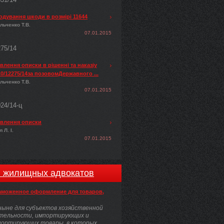
одування шкоди в розмірі 11644
льченко Т.В.
07.01.2015
275/14
лення описки в рішенні та наказіу
0/12275/14за позовомДержавного ...
льченко Т.В.
07.01.2015
024/14-ц
влення описки
 Л. І.
07.01.2015
и жилищных адвокатов
аможенное оформление для товаров,
ыне для субъектов хозяйственной
тельности, импортирующих и
портирующих товары, в которых