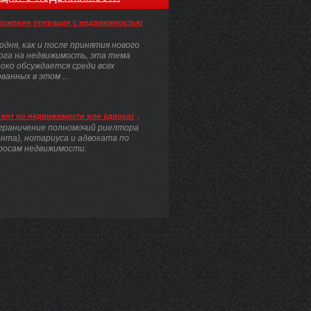
ложении операции с недвижимостью
одня, как и после принятия нового
ога на недвижимость, эта тема
око обсуждается среди всех
анных в этом ...
гент по недвижимости или адвокат
граничение полномочий риелтора
ента), нотариуса и адвоката по
росам недвижимости.