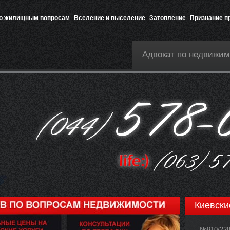
по жилищным вопросам
Вселение и выселение
Затопление
Признание п
Адвокат по недвижим
Киевски
№910/22