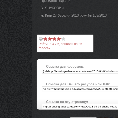
Президент України
В. ЯНУКОВИЧ
м. Київ 27 березня 2013 року № 169/2013
Рейтинг:
4.7
/
5
, основан на
25
голосах.
Ссылка для форумов:
Ссылка для Вашего ресурса или ЖЖ:
Ссылка на эту страницу: