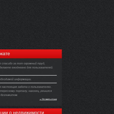
кате
 спасибо за тот огромный труд,
делаете ежедневно для пользователей.
еобходимой информации.
 настоящая забота о пользователях.
нтересному порталу, наконец, решился
 безлимитом.
→ Оставить отзыв
ции о недвижимости