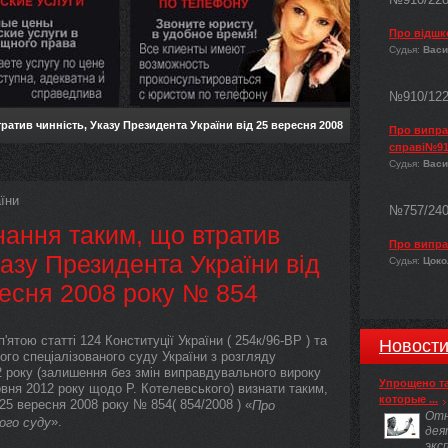
Про відшк
Судья:
Васи
№910/12
ратив чинність, Указу Президента України від 25 вересня 2008
Про виправ
справі№91
Судья:
Васи
їни
№757/24
нання таким, що втратив
Про випра
казу Президента України від
Судья:
Цокол
есня 2008 року № 854
ятою статті 124 Конституції України ( 254к/96-ВР ) та
Новост
ого спеціалізованого суду України з розгляду
2 року (залишення без змін виправдувального вироку
Упрощено т
рвня 2012 року щодо Р. Котелевського) визнати таким,
которые ...
25 вересня 2008 року № 854( 854/2008 ) «
Про
Отн
».
ого суду
дея
экс