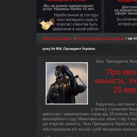
Жилищный адвокат
>
Новости жилищных адвокатов
>
що вт
року № 854, Президент України
Указ Президента Укра
Про виз
чинність, У
25 вер
Керуючись частиною п'
у зв'язку з ухвалою Вищ
цивільних і кримінальних справ від 18 жовтня 201
апеляційного суду Миколаївської області від 6 че
що втратив чинність, Указ Президента України від 
відсторонення від посади судді місцевого загальн