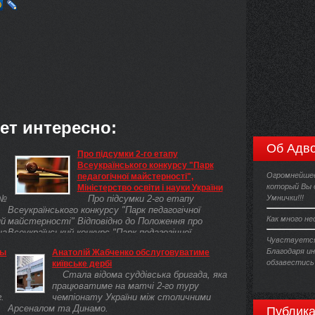
ет интересно:
Об Адво
Про підсумки 2-го етапу
Всеукраїнського конкурсу "Парк
Огромнейшее
педагогічної майстерності",
который Вы 
Міністерство освіти і науки України
 №
Про підсумки 2-го етапу
Умнички!!!
Всеукраїнського конкурсу "Парк педагогічної
Как много н
ий
майстерності" Відповідно до Положення про
на
Всеукраїнський конкурс "Парк педагогічної
Чувствуется
майстерності"( z0857-11 ), затвердженого
Благодаря и
ты
Анатолій Жабченко обслуговуватиме
наказом Міністерства освіти і науки, молоді та
обзавестись
київське дербі
спорту України від 20 червня 2011 року № 596,
Стала відома суддівська бригада, яка
зареєстрованого в Міністерстві юстиції України
працюватиме на матчі 2-го туру
13 липня 2011 року за № 857/19595 та з метою
.
чемпіонату України між столичними
підведення підсумків та нагородження переможців
Арсеналом та Динамо.
Публика
2-го етапу Всеукраїнського конкурсу "Парк