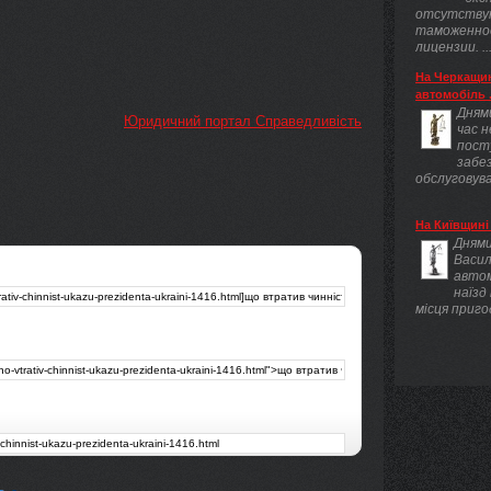
отсутству
таможенно
лицензии. ..
На Черкащин
автомобіль .
Днями
Юридичний портал Справедливість
час 
пост
забез
обслуговува
На Київщині 
Днями
Васил
авто
наїзд
місця приго