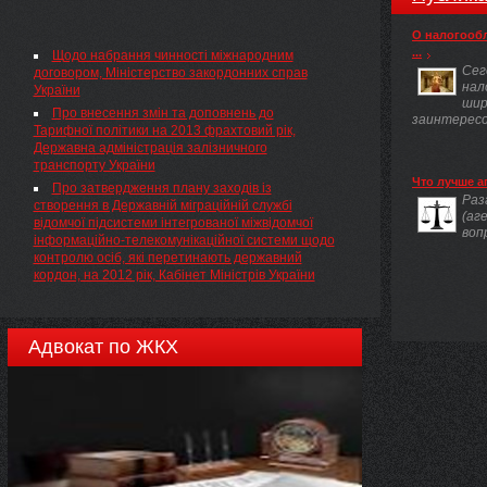
педагогічної майстерності" НАКАЗУЮ:
о
О налогооб
...
Щодо набрання чинності міжнародним
Сег
договором, Міністерство закордонних справ
нал
України
шир
Про внесення змін та доповнень до
заинтересов
Тарифної політики на 2013 фрахтовий рік,
Державна адміністрація залізничного
транспорту України
Что лучше а
Про затвердження плану заходів із
Раз
створення в Державній міграційній службі
(аг
відомчої підсистеми інтегрованої міжвідомчої
воп
інформаційно-телекомунікаційної системи щодо
контролю осіб, які перетинають державний
кордон, на 2012 рік, Кабінет Міністрів України
Адвокат по ЖКХ