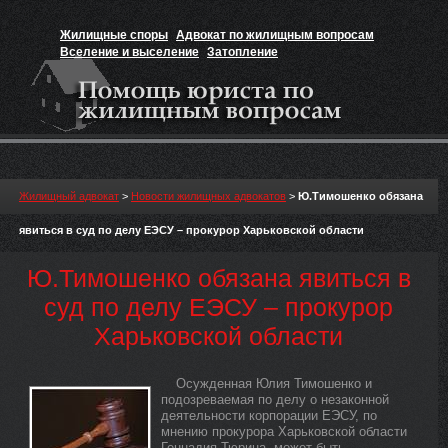
Жилищные споры
Адвокат по жилищным вопросам
Вселение и выселение
Затопление
Признание прав на жильё
Вакансии юриста
Жилищный адвокат
>
Новости жилищных адвокатов
>
Ю.Тимошенко обязана
явиться в суд по делу ЕЭСУ – прокурор Харьковской области
Ю.Тимошенко обязана явиться в
суд по делу ЕЭСУ – прокурор
Харьковской области
Осужденная Юлия Тимошенко и
подозреваемая по делу о незаконной
деятельности корпорации ЕЭСУ, по
мнению прокурора Харьковской области
Геннадия Тюрина, может быть