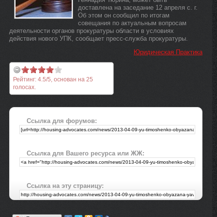
доставлена на заседание 12 апреля с. г.
Об этом он сообщил по итогам
совещания по актуальным вопросам
деятельности органов прокуратуры области в условиях
действия нового УПК, сообщает пресс-служба прокуратуры.
Юридическая Практика
Рейтинг:
4.5
/
5
, основан на
25
голосах.
Ссылка для форумов:
Ссылка для Вашего ресурса или ЖЖ:
Ссылка на эту страницу: