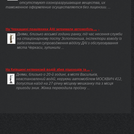
отсутствуют озоноразрушающие вещества, их
таможенное оформление осуществляется без лицензии. ...
На Черкащині працівники ДАІ затримали автомобіль ...
Днями, близько восьмої години ранку, під час несення служби
на стаціонарному посту Золотоноша, інспектори взводу із
забезпечення супроводження відділу ДАІ з обслуговування
міста Черкаси, зупинили ...
На Київщині нетверезий водій збив пішоходів та ...
Днями, близько о 20-й годині, в місті Васильків,
невстановлений водій, керуючи автомобілем МОСКВИЧ 412,
допустив наїзд на 27-річну місцеву мешканку та з місця
пригоди зник. Жінка переходила проїзну ...