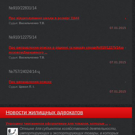
№910/22831/14
Про відшкодування шкоди в розмірі 11644
Судья:
Васильченко Т.В.
07.01.2015
№910/12275/14
Про виправлення описки в рішенні та наказіу справі№910/12275/14за
позовомДержавного ...
Судья:
Васильченко Т.В.
07.01.2015
№757/24024/14-ц
Про виправлення описки
Судья:
Цокол Л. І.
07.01.2015
Новости жилищных адвокатов
Упрощено таможенное оформление для товаров, которые ...
Отныне для субъектов хозяйственной деятельности,
импортирующих и экспортирующих товары, в которых