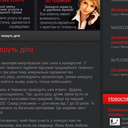
Про відшк
Судья:
Васи
№910/12
 пишуть діти
Про виправ
справі№91
Судья:
Васи
ишуть діти
№757/24
 школярів випробували свої сили в
казкарстві
. У
кої творчості підбили підсумки традиційного творчого
Про випра
го три роки тому комунальне підприємство
Судья:
Цокол
ього року, розповідають організатори, умови конкурсу
 взяти в ньому участь тільки побільшало.
азки
в Черкасах проводять уже втретє. Щороку
ускладнюють. Так, цього разу дітям треба було не
Новост
книжки з власними ілюстраціями. Якщо на перший
32. Серед учасників — діти віком від 7 до 15 років. Їх
изначали за багатьма критеріями. Це зокрема зміст
Упрощено т
й.
которые ...
Отн
ихаренко, який бере участь у конкурсі вже не
дея
аплинку, яка жила на хмаринці. Вона дуже любила
экс