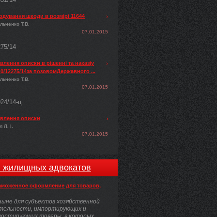
одування шкоди в розмірі 11644
льченко Т.В.
07.01.2015
275/14
лення описки в рішенні та наказіу
0/12275/14за позовомДержавного ...
льченко Т.В.
07.01.2015
024/14-ц
влення описки
 Л. І.
07.01.2015
и жилищных адвокатов
аможенное оформление для товаров,
ыне для субъектов хозяйственной
тельности, импортирующих и
портирующих товары, в которых