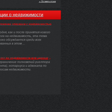
→ Оставить отзыв
ции о недвижимости
ложении операции с недвижимостью
одня, как и после принятия нового
ога на недвижимость, эта тема
око обсуждается среди всех
анных в этом ...
гент по недвижимости или адвокат
граничение полномочий риелтора
ента), нотариуса и адвоката по
росам недвижимости.