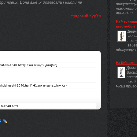
три нових. Вона вже їх доглядала і ніколи не
отсутству
таможенно
лицензии. ..
Урядовий Кур'єр
На Черкащин
автомобіль .
Днями
час 
пост
забез
обслуговува
На Київщині 
Днями
Васил
авто
наїзд
місця приго