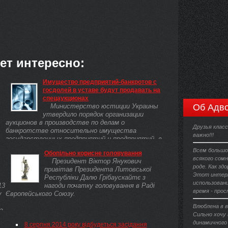
ет интересно:
Имущество предприятий-банкротов с
госдолей в уставе будут продавать на
спецаукционах
Министерство юстиции Украины
Об Адво
утвердило порядок организации
аукционов в производстве по делам о
Друзья класс
банкротстве относительно имущества
важно!!!
государственных предприятий и предприятий, в
уставном капитале ...
Всем большо
Обопільно корисне головування
всякого сомн
Президент Віктор Янукович
роде. Как зд
привітав Президента Литовської
Этот интерн
Республіки Далю Грібаускайтє з
использовани
13
нагоди початку головування в Раді
время - прос
у
Європейського Союзу.
Влюблена в в
а
Сильно хочу
динамичного
8 серпня 2014 року відбудеться засідання