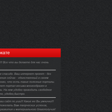
кате
!!! Все что вы делаете для нас очень
е спасибо. Ваш интернет проект - без
ения сейчас - единственный в своем
орово, что есть такие полезные порталы.
ет портал весьма многообразен в
и. На нем удобно проводить свободное
то, удобно,быстро.
аш сайт по уши!!! Какие же Вы умнички!!!
 пожелать Вам творческих успехов,
 развития и материального благополучия!