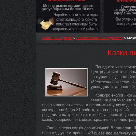
Жилищный адвокат
>
Новости жилищных адвокатов
>
Казки
Казки п
Понад сто черкаських
Центрі дитячої та юнаць
конкурсу. Ініціювало йо
«
». Ц
Черкасиводоканал
ускладнили, але охочих
Конкурс екологічної
к
завдання для учасників 
просто написати
казку
, а оформити її у вигляді 
конкурс надійшла 81 робота, то на цьогорічний — 1
розділили на три вікові категорії, а переможців в
казок, оформлення книжок, креативність ілюстраці
Один із переможців дев’ятирічний Владислав Шт
вперше, дуже старався: «
Я писав про маленьку кр