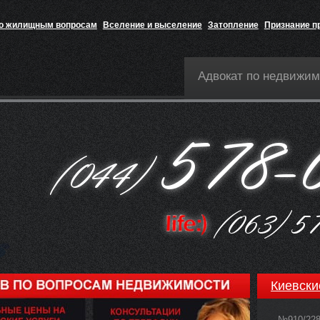
по жилищным вопросам
Вселение и выселение
Затопление
Признание п
Адвокат по недвижим
Киевски
№910/22