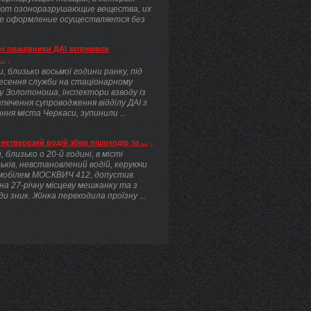
ют озоноразрушающие вещества, их
е оформление осуществляется без
.
і працівники ДАІ затримали
..
, близько восьмої години ранку, під
несення служби на стаціонарному
у Золотоноша, інспектори взводу із
печення супроводження відділу ДАІ з
ння міста Черкаси, зупинили ...
нетверезий водій збив пішоходів та ...
, близько о 20-й годині, в місті
ьків, невстановлений водій, керуючи
мобілем МОСКВИЧ 412, допустив
 на 27-річну місцеву мешканку та з
ди зник. Жінка переходила проїзну ...