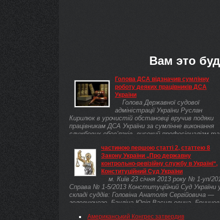
Вам это буд
Голова ДСА відзначив сумлінну
роботу деяких працівників ДСА
України
Голова Державної судової
адміністрації України Руслан
Кирилюк в урочистій обстановці вручив подяки
працівникам ДСА України за сумлінне виконання
службових обов’язків, високий професіоналізм та
...
частиною першою статті 2, статтею 8
Закону України „Про державну
контрольно-ревізійну службу в Україні“,
Конституційний Суд України
м. Київ 23 січня 2013 року № 1-уп/20
Справа № 1-5/2013 Конституційний Суд України 
складі суддів: Головіна Анатолія Сергійовича —
головуючого, Бауліна Юрія Васильовича, Бринцев
Василя Дмитровича, Вдовіченка Сергія
Американський Конгрес затвердив
Леонідовича, Винокурова Сергія Маркіяновича,