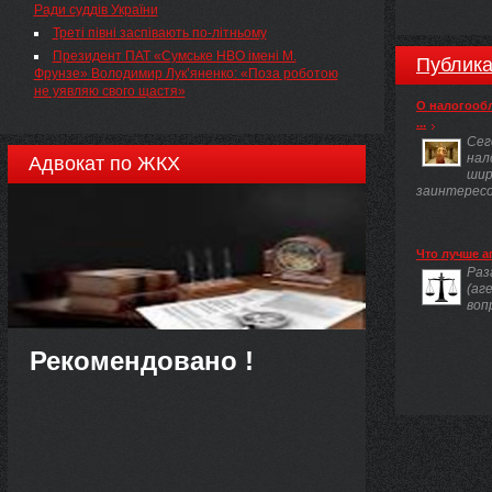
Ради суддів України
Треті півні заспівають по-літньому
Президент ПАТ «Сумське НВО імені М.
Публика
ї
Фрунзе» Володимир Лук’яненко: «Поза роботою
не уявляю свого щастя»
О налогооб
...
Сег
нал
Адвокат по ЖКХ
шир
заинтересов
Что лучше а
Раз
(аг
воп
Рекомендовано !