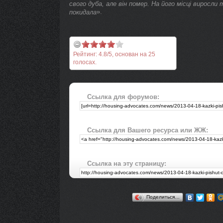
свого дуба, але він помер. На його місці виросли 
».
покидала
Рейтинг:
4.8
/
5
, основан на
25
голосах.
Ссылка для форумов:
Ссылка для Вашего ресурса или ЖЖ:
Ссылка на эту страницу:
Поделиться…