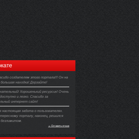
кате
асибо создателям этого портала!!! Он на
 большая находка! Дерзайте!
чательный! Хорошенький ресурсик! Очень
 доступно и легко. Спасибо за
льный интернет сайт!
 настоящая забота о пользователях.
нтересному порталу, наконец, решился
 безлимитом.
→ Оставить отзыв