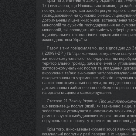
Крім того,
Закону України "
статтею 5
Про держа
17 ) визначено, що Національна комісія, що здій
послуг, застосовує такі засоби регуляторного впли
господарювання на суміжних ринках: ліцензування
дотриманням ліцензійних умов; встановлення тари
монополій та суб'єктів господарювання на суміжни
монополій, які провадять діяльність у сфері цент
індивідуальних технологічних нормативів використ
законодавством України.
Разом з тим повідомляємо, що відповідно до За
( 280/97-ВР ) та "
Про житлово-комунальні послуги
житлово-комунального господарства, які перебува
територіальних громад, забезпечення їх утриманн
житлово-комунальних послуг та укладання договор
вироблення та/або виконання житлово-комунальних
використанням та утриманням об'єктів нерухомого
на житлово-комунальні послуги, затвердження норм
дотриманням і забезпечення необхідного рівня та
на органи місцевого самоврядування.
Статтею 21 Закону України "
Про житлово-комун
що виконавець послуг (який, як зазначено вище, 
зобов'язаний утримувати в належному технічному 
ремонт внутрішньобудинкових мереж, вживати захо
порушень якості послуг у терміни, встановлені до
Крім того, виконавець/виробник зобов'язаний п
комунальні послуги у разі перерви в їх наданні, н