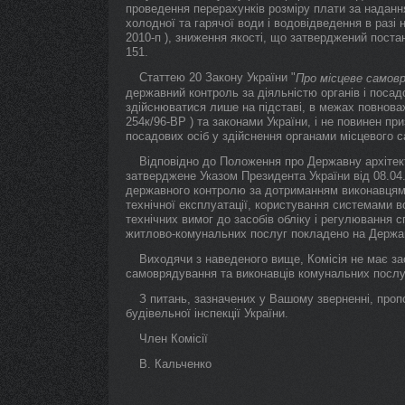
проведення перерахунків розміру плати за наданн
холодної та гарячої води і водовідведення в разі 
2010-п ), зниження якості, що затверджений поста
151.
Статтею 20 Закону України "
Про місцеве самовр
державний контроль за діяльністю органів і поса
здійснюватися лише на підставі, в межах повнова
254к/96-ВР ) та законами України, і не повинен пр
посадових осіб у здійснення органами місцевого
Відповідно до Положення про Державну архітект
затверджене Указом Президента України від 08.0
державного контролю за дотриманням виконавцям
технічної експлуатації, користування системами в
технічних вимог до засобів обліку і регулювання сп
житлово-комунальних послуг покладено на Державн
Виходячи з наведеного вище, Комісія не має зас
самоврядування та виконавців комунальних послу
З питань, зазначених у Вашому зверненні, проп
будівельної інспекції України.
Член Комісії
В. Кальченко