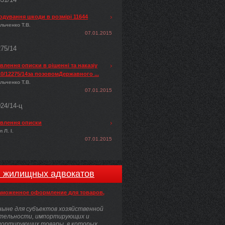
одування шкоди в розмірі 11644
льченко Т.В.
07.01.2015
275/14
лення описки в рішенні та наказіу
0/12275/14за позовомДержавного ...
льченко Т.В.
07.01.2015
024/14-ц
влення описки
 Л. І.
07.01.2015
и жилищных адвокатов
аможенное оформление для товаров,
ыне для субъектов хозяйственной
тельности, импортирующих и
портирующих товары, в которых