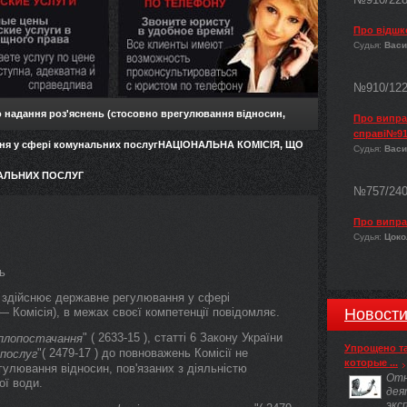
Про відшк
Судья:
Васи
№910/12
 надання роз'яснень (стосовно врегулювання відносин,
Про виправ
справі№91
ання у сфері комунальних послугНАЦІОНАЛЬНА КОМІСІЯ, ЩО
Судья:
Васи
АЛЬНИХ ПОСЛУГ
№757/24
Про випра
Судья:
Цокол
ь
о здійснює державне регулювання у сфері
— Комісія), в межах своєї компетенції повідомляє.
Новост
" ( 2633-15 ), статті 6 Закону України
плопостачання
Упрощено т
"( 2479-17 ) до повноважень Комісії не
 послуг
которые ...
гулювання відносин, пов'язаних з діяльністю
Отн
ої води.
дея
экс