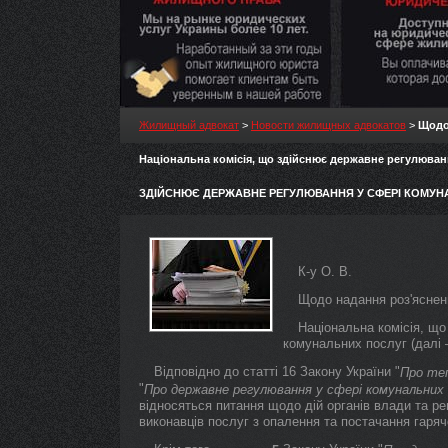
Жилищный адвокат
>
Новости жилищных адвокатов
>
Щодо
Національна комісія, що здійснює державне регулюв
ЗДІЙСНЮЄ ДЕРЖАВНЕ РЕГУЛЮВАННЯ У СФЕРІ КОМУН
К-у О. В.
Щодо надання роз'яснен
Національна комісія, щ
комунальних послуг (далі 
Відповідно до статті 16 Закону України "
Про те
"
Про державне регулювання у сфері комунальних
відносяться питання щодо дій органів влади та ре
виконавців послуг з опалення та постачання гаряч