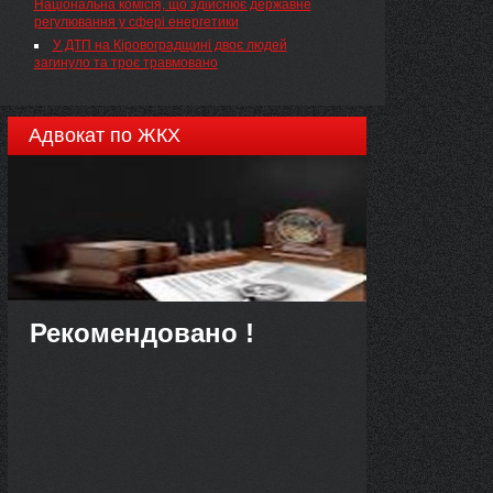
Національна комісія, що здійснює державне
регулювання у сфері енергетики
У ДТП на Кіровоградщині двоє людей
загинуло та троє травмовано
Адвокат по ЖКХ
Рекомендовано !