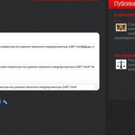
Публика
О налогооб
...
Сег
нал
шир
заинтересов
Что лучше а
Раз
(аг
воп