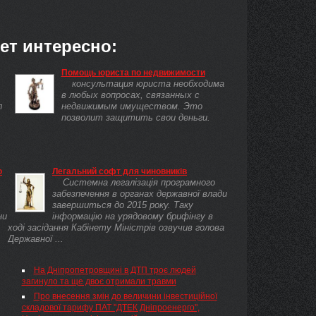
ет интересно:
Помощь юриста по недвижимости
консультация юриста необходима
в любых вопросах, связанных с
л
недвижимым имуществом. Это
позволит защитить свои деньги.
ю
Легальний софт для чиновників
Системна легалізація програмного
забезпечення в органах державної влади
завершиться до 2015 року. Таку
ни
інформацію на урядовому брифінгу в
ході засідання Кабінету Міністрів озвучив голова
Державної ...
На Дніпропетровщині в ДТП троє людей
загинуло та ще двоє отримали травми
Про внесення змін до величини інвестиційної
складової тарифу ПАТ "ДТЕК Дніпроенерго",