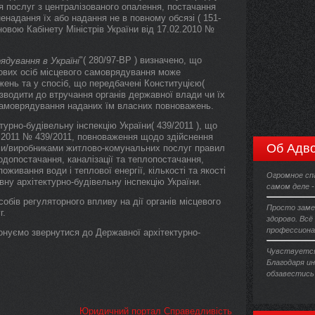
я послуг з централізованого опалення, постачання
ненадання їх або надання не в повному обсязі ( 151-
новою Кабінету Міністрів України від 17.02.2010 №
"( 280/97-ВР ) визначено, що
ядування в Україні
дових осіб місцевого самоврядування може
жень та у спосіб, що передбачені Конституцією(
изводити до втручання органів державної влади чи їх
 самоврядування наданих їм власних повноважень.
урно-будівельну інспекцію України( 439/2011 ), що
4.2011 № 439/2011, повноваження щодо здійснення
Об Адво
и/виробниками житлово-комунальних послуг правил
одопостачання, каналізації та теплопостачання,
оживання води і теплової енергії, кількості та якості
Огромное сп
у архітектурно-будівельну інспекцію України.
самом деле -
обів регуляторного впливу на дії органів місцевого
Просто заме
г.
здорово. Всё
профессиона
онуємо звернутися до Державної архітектурно-
Чувствуется
Благодаря и
обзавестись
Юридичний портал Справедливість