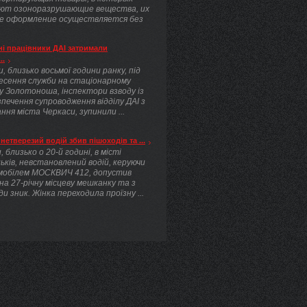
ют озоноразрушающие вещества, их
е оформление осуществляется без
.
і працівники ДАІ затримали
..
, близько восьмої години ранку, під
несення служби на стаціонарному
у Золотоноша, інспектори взводу із
печення супроводження відділу ДАІ з
ння міста Черкаси, зупинили ...
нетверезий водій збив пішоходів та ...
, близько о 20-й годині, в місті
ьків, невстановлений водій, керуючи
мобілем МОСКВИЧ 412, допустив
 на 27-річну місцеву мешканку та з
ди зник. Жінка переходила проїзну ...