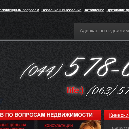
по жилищным вопросам
Вселение и выселение
Затопление
Признание п
Адвокат по недвижим
Киевски
№910/22