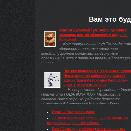
Вам это буд
Конституционный суд Таиланда снял с
правящих партий обвинения в подрыве
монархии
Конституционный суд Таиланда сня
обвинения в попытке свержения
конституционной монархии, выдвинутые
оппозицией в иске к партиям правящей коалиции
страны.
Про призначення Ю. Гоцанюка голово
Нижньогірської районної державної
адміністрації Автономної Республіки
Крим, Президент України
Розпорядження Президента Украї
Призначити ГОЦАНЮКА Юрія Михайловича
головою Нижньогірської районної державної
адміністрації Автономної Республіки Крим.
Горить «Полтавахіммаш»
До уваги мешканців Херсонщини та водіїв, які
подорожують дорогами області!
Российские судьи обзаведутся мобильными