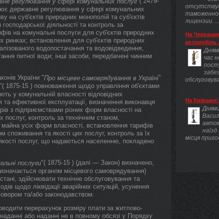
"( 2479-
вне регулювання у сфері комунальних послуг
отсутству
снює державне регулювання у сфері комунальних
таможенно
ву на суб'єктів природних монополій та суб'єктів
лицензии. ..
 господарської діяльності та контроль за
фів на комунальні послуги для суб'єктів природних
На Черкащин
х ринках; встановлення для суб'єктів природних
автомобіль .
ралізованого водопостачання та водовідведення,
Днями
ання питної води; інші засоби, передбачені чинним
час 
пост
забез
конів України "
"
Про місцеве самоврядування в Україні
обслуговува
"( 1875-15 ) повноваження щодо управління об'єктами
ють у комунальній власності відповідних
На Київщині 
я та ефективної експлуатації, визначення виконавця
Днями
ів з підприємствами різних форм власності на
Васил
 послуг, контроль за технічним станом,
авто
 майна усіх форм власності, встановлення тарифів
наїзд
 споживання та якості цих послуг, контроль за їх
місця приго
 якості послуг, що надаються населенню, покладено
"( 1875-15 ) (далі — Закон) визначено,
альні послуги
визначається органом місцевого самоврядування)
стані, здійснювати технічне обслуговування та
дів щодо ліквідації аварійних ситуацій, усунення
говором та/або законодавством.
роводити перерахунок розміру плати за житлово-
енаданні або наданні не в повному обсязі у Порядку