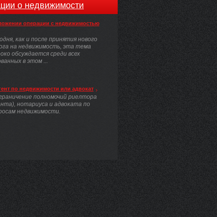
ции о недвижимости
ложении операции с недвижимостью
одня, как и после принятия нового
ога на недвижимость, эта тема
око обсуждается среди всех
анных в этом ...
гент по недвижимости или адвокат
граничение полномочий риелтора
ента), нотариуса и адвоката по
росам недвижимости.