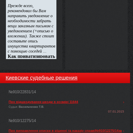
Киевские судебные решения
№910/22831/14
Про відшкодування шкоди в розмірі 11644
Судья:
Васильченко Т.В.
07.01.2015
№910/12275/14
Про виправлення описки в рішенні та наказіу справі№910/12275/14за