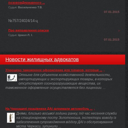
позовомДержавного ...
Судья:
Васильченко Т.В.
07.01.2015
№757/24024/14-ц
Про виправлення описки
Судья:
Цокол Л. І.
07.01.2015
Новости жилищных адвокатов
Упрощено таможенное оформление для товаров, которые ...
Отныне для субъектов хозяйственной деятельности,
импортирующих и экспортирующих товары, в которых
отсутствуют озоноразрушающие вещества, их
таможенное оформление осуществляется без лицензии. ...
На Черкащині працівники ДАІ затримали автомобіль ...
Днями, близько восьмої години ранку, під час несення служби
на стаціонарному посту Золотоноша, інспектори взводу із
забезпечення супроводження відділу ДАІ з обслуговування
міста Черкаси, зупинили ...