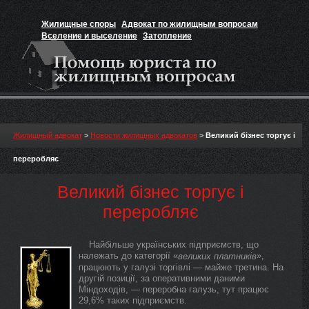
Жилищные споры
Адвокат по жилищным вопросам
Вселение и выселение
Затопление
Признание прав на жильё
Вакансии юриста
Жилищный адвокат
>
Новости жилищных адвокатов
>
Великий бізнес торгує і
переробляє
Великий бізнес торгує і
переробляє
Найбільше українських підприємств, що
належать до категорії «
»,
великих
платників
працюють у галузі торгівлі — майже третина. На
другій позиції, за оперативними даними
Міндоходів, — переробна галузь, тут працює
29,6% таких підприємств.