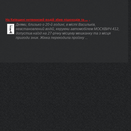
На Київщині нетверезий водій збив пішоходів та ...
Днями, близько о 20-й годині, в місті Васильків,
невстановлений водій, керуючи автомобілем МОСКВИЧ 412,
допустив наїзд на 27-річну місцеву мешканку та з місця
пригоди зник. Жінка переходила проїзну ...