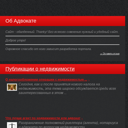
Об Адвокате
Сайт - обалденный. Thanky! Без всякого сомнения нужный и удобный сайт.
Доброе утро!
Огромное спасибо от кого зависит разработка портала.
→ Оставить отзыв
Публикации о недвижимости
О налогообложении операции с недвижимостью ...
Сегодня, как и после принятия нового налога на
недвижимость, эта тема широко обсуждается среди всех
заинтересованных в этом ...
Что лучше агент по недвижимости или адвокат
Разграничение полномочий риелтора (агента), нотариуса
и адвоката по вопросам недвижимости.