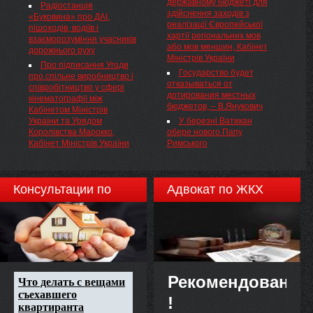
державному бюджеті для
про самостійні структурні
качестве залога за свое
Радіостанція
здійснення заходів з
підрозділи Міністерства
освобождение полотно ...
«Буковина» про ДАІ,
реалізації Європейської
економічного розвитку і
пішоходів, водіїв і
хартії регіональних мов
торгівлі України та внесення
взаєморозуміння учасників
або мов меншин, Кабінет
змін до наказу Міністерства
дорожнього руху
Міністрів України
від 22.11.2011 № 240
Про підписання Угоди
Государство будет
про спільне виробництво і
отказываться от
співробітництво у сфері
дотирования местных
кінематографії між
бюджетов, – В.Янукович
Кабінетом Міністрів
України та Урядом
У березні Ватикан
Королівства Марокко,
обере нового Папу
Кабінет Міністрів України
Римського
Консультации по
Адвокат по ЖКХ
недвижимости
Рекомендовано
!