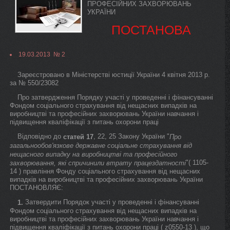
ПРОФЕСІЙНИХ ЗАХВОРЮВАНЬ
УКРАЇНИ
ПОСТАНОВА
19.03.2013 № 2
Зареєстровано в Міністерстві юстиції України 4 квітня 2013 р.
за № 550/23082
Про затвердження Порядку участі у проведенні і фінансуванні
Фондом соціального страхування від нещасних випадків на
виробництві та професійних захворювань України навчання і
підвищення кваліфікації з питань охорони праці
Відповідно до
, 22, 25 Закону України "
статей 17
Про
загальнообов'язкове державне соціальне страхування від
нещасного випадку на виробництві та професійного
"( 1105-
захворювання, які спричинили втрату працездатності
14 ) правління Фонду соціального страхування від нещасних
випадків на виробництві та професійних захворювань України
ПОСТАНОВЛЯЄ:
Затвердити Порядок участі у проведенні і фінансуванні
1.
Фондом соціального страхування від нещасних випадків на
виробництві та професійних захворювань України навчання і
підвищення кваліфікації з питань охорони праці ( z0550-13 ), що