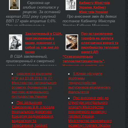
Єврозона ще
Кабінету Міністрів
глибше скотилася у
України, Кабінет
рецесію. За останній
Міністрів України
квартал 2012 року сукупний
Про внесення змін до деяких
ВВП 17 країн втратив 0,6%.
постанов Кабінету Міністрів
Про це відзвітували в
України Кабінет Міністрів
Євростаті.
України постановляє: Внести
Заключенный в США,
Про встановлення
до постанов Кабінету
приговоренный к
тарифів на відпуск
Міністрів України зміни, що
казни, покончил с
електричної енергії та
додаються.
собой за три дня до
виробництво теплової
казни
енергії ДП
В США заключенный,
“Сєвєродонецька
приговоренный к смертной
теплоелектроцентраль”,
казни за убийство женщины,
Національна комісія, що
покончил с собой в тюрьме за
здійснює державне
схваленого рішенням
В Киеве обсудили
три дня до приведения
регулювання у сфері енергетики
НТР від 13.06.2013 № 77,
проблемы
приговора в исполнение. Тело
Про встановлення тарифів
Міністерство регіонального
трудоустройства
44-летнего Билли Слэгла было
на відпуск електричної енергії
розвитку, будівництва та
выпускников юридических
найдено в одиночной ...
та виробництво теплової
житлово-комунального
факультетов
енергії ДП "Сєвєродонецька
господарства України
теплоелектроцентраль"
Про внесення змін до
Відповідно до Законів України
Про звільнення
структури центрального
"Про електроенергетику"(
Самсоненка В.Ф. з посади
апарату Міністерства
575/97-ВР ) та "Про
генерального директора
економічного розвитку і
теплопостачання"( 2633-15 ),
Концерну радіомовлення,
торгівлі України,
Указу Президента України від
радіозв’язку та
Міністерство економічного
23.11.2011 № 1059( 1059/2011 )
телебачення, Кабінет
розвитку і торгівлі України