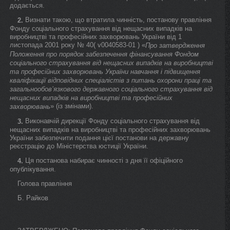
додається.
Визнати такою, що втратила чинність, постанову правління
2.
Фонду соціального страхування від нещасних випадків на
виробництві та професійних захворювань України від 1
листопада 2001 року № 40( v0040583-01 ) «
Про затвердження
Положення про порядок забезпечення фінансування Фондом
соціального страхування від нещасних випадків на виробництві
та професійних захворювань України навчання і підвищення
кваліфікації відповідних спеціалістів з питань охорони праці та
загальнообов’язкового державного соціального страхування від
нещасних випадків на виробництві та професійних
» (із змінами).
захворювань
Виконавчій дирекції Фонду соціального страхування від
3.
нещасних випадків на виробництві та професійних захворювань
України забезпечити подання цієї постанови на державну
реєстрацію до Міністерства юстиції України.
Ця постанова набирає чинності з дня її офіційного
4.
опублікування.
Голова правління
Б. Райков