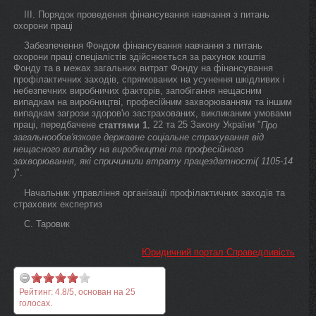
ІІІ. Порядок проведення фінансування навчання з питань
охорони праці
Забезпечення Фондом фінансування навчання з питань
охорони праці спеціалістів здійснюється за рахунок коштів
Фонду та в межах загальних витрат Фонду на фінансування
профілактичних заходів, спрямованих на усунення шкідливих і
небезпечних виробничих факторів, запобігання нещасним
випадкам на виробництві, професійним захворюванням та іншим
випадкам загрози здоров'ю застрахованих, викликаним умовами
праці, передбачене
, 22 та 25 Закону України "
статтями 1
Про
загальнообов'язкове державне соціальне страхування від
нещасного випадку на виробництві та професійного
захворювання, які спричинили втрату працездатності( 1105-14
".
)
Начальник управління організації профілактичних заходів та
страхових експертиз
С. Таровик
Юридичний портал Справедливість
Рейтинг:
4.8
/
5
, основан на
25
голосах.