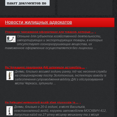
Новости жилищных адвокатов
Упрощено таможенное оформление для товаров, которые ...
Отныне для субъектов хозяйственной деятельности,
импортирующих и экспортирующих товары, в которых
отсутствуют озоноразрушающие вещества, их
таможенное оформление осуществляется без лицензии. ...
На Черкащині працівники ДАІ затримали автомобіль ...
Днями, близько восьмої години ранку, під час несення служби
на стаціонарному посту Золотоноша, інспектори взводу із
забезпечення супроводження відділу ДАІ з обслуговування
міста Черкаси, зупинили ...
На Київщині нетверезий водій збив пішоходів та ...
Днями, близько о 20-й годині, в місті Васильків,
невстановлений водій, керуючи автомобілем МОСКВИЧ 412,
допустив наїзд на 27-річну місцеву мешканку та з місця