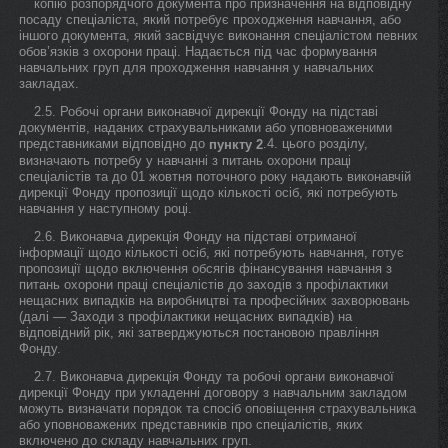
копію розпорядчого документа про призначення на відповідну
посаду спеціаліста, який потребує проходження навчання, або
іншого документа, який засвідчує виконання спеціалістом певних
обов’язків з охорони праці. Надається під час формування
навчальних груп для проходження навчання у навчальних
закладах.
2.5. Робочі органи виконавчої дирекції Фонду на підставі
документів, наданих страхувальниками або уповноваженими
представниками відповідно до
.4. цього розділу,
пункту 2
визначають потребу у навчанні з питань охорони праці
спеціалістів та до 01 жовтня поточного року надають виконавчій
дирекції Фонду пропозиції щодо кількості осіб, які потребують
навчання у наступному році.
2.6. Виконавча дирекція Фонду на підставі отриманої
інформації щодо кількості осіб, які потребують навчання, готує
пропозиції щодо включення обсягів фінансування навчання з
питань охорони праці спеціалістів до заходів з профілактики
нещасних випадків на виробництві та професійних захворювань
(далі — Заходи з профілактики нещасних випадків) на
відповідний рік, які затверджуються постановою правління
Фонду.
2.7. Виконавча дирекція Фонду та робочі органи виконавчої
дирекції Фонду при укладенні договору з навчальним закладом
можуть визначати порядок та спосіб оповіщення страхувальника
або уповноважених представників про спеціалістів, яких
включено до складу навчальних груп.