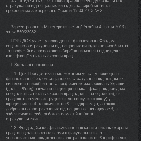
ЗАТВЕРДЖЕНО: Постанова правління Фонду соціального
страхування від нещасних випадків на виробництві та
професійних захворювань України 19.03.2013 № 2
Зареєстровано в Міністерстві юстиції України 4 квітня 2013 р.
за № 550/23082
ПОРЯДОК участі у проведенні і фінансуванні Фондом
соціального страхування від нещасних випадків на виробництві
та професійних захворювань України навчання і підвищення
кваліфікації з питань охорони праці
І. Загальні положення
1.1. Цей Порядок визначає механізм участі у проведенні і
фінансуванні Фондом соціального страхування від нещасних
випадків на виробництві та професійних захворювань України
(далі — Фонд) навчання і підвищення кваліфікації відповідних
спеціалістів з питань охорони праці (далі — спеціалісти), які
працюють на умовах трудового договору (контракту) у
юридичних осіб та фізичних осіб — підприємців, а також
добровільно застрахованих від нещасного випадку осіб, які
забезпечують себе роботою самостійно (далі —
страхувальники).
1.2. Фонд здійснює фінансування навчання з питань охорони
праці спеціалістів за заявками страхувальників та
уповноважених представників застрахованих осіб (профспілок)