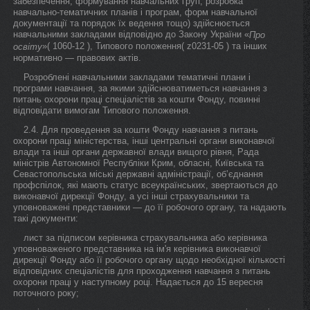
забезпечення, формування навчальних груп, розробка
навчально-тематичних планів і програм, форм навчальної
документації та порядок їх ведення тощо) здійснюється
навчальними закладами відповідно до Закону України «
Про
»( 1060-12 ), Типового положення( z0231-05 ) та інших
освіту
нормативно — правових актів.
Розроблені навчальними закладами тематичні плани і
програми навчання, за якими здійснюватиметься навчання з
питань охорони праці спеціалістів за кошти Фонду, повинні
відповідати вимогам Типового положення.
2.4. Для проведення за кошти Фонду навчання з питань
охорони праці міністерства, інші центральні органи виконавчої
влади та інші органи державної влади вищого рівня, Рада
міністрів Автономної Республіки Крим, обласні, Київська та
Севастопольська міські державні адміністрації, об’єднання
профспілок, які мають статус всеукраїнських, звертаються до
виконавчої дирекції Фонду, а усі інші страхувальники та
уповноважені представники — до її робочого органу, та надають
такі документи:
лист за підписом керівника страхувальника або керівника
уповноваженого представника на ім'я керівника виконавчої
дирекції Фонду або її робочого органу щодо необхідної кількості
відповідних спеціалістів для проходження навчання з питань
охорони праці у наступному році. Надається до 15 вересня
поточного року;