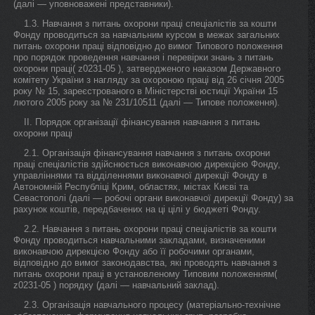
(далі — уповноважені представники).
1.3. Навчання з питань охорони праці спеціалістів за кошти
Фонду проводиться за навчальним курсом в межах загальних
питань охорони праці відповідно до вимог Типового положення
про порядок проведення навчання і перевірки знань з питань
охорони праці( z0231-05 ), затвердженого наказом Державного
комітету України з нагляду за охороною праці від 26 січня 2005
року № 15, зареєстрованого в Міністерстві юстиції України 15
лютого 2005 року за № 231/10511 (далі — Типове положення).
ІІ. Порядок організації фінансування навчання з питань
охорони праці
2.1. Організація фінансування навчання з питань охорони
праці спеціалістів здійснюється виконавчою дирекцією Фонду,
управліннями та відділеннями виконавчої дирекції Фонду в
Автономній Республіці Крим, областях, містах Києві та
Севастополі (далі — робочі органи виконавчої дирекції Фонду) за
рахунок коштів, передбачених на ці цілі у бюджеті Фонду.
2.2. Навчання з питань охорони праці спеціалістів за кошти
Фонду проводиться навчальними закладами, визначеними
виконавчою дирекцією Фонду або її робочими органами,
відповідно до вимог законодавства, які проводять навчання з
питань охорони праці в установленому Типовим положенням(
z0231-05 ) порядку (далі — навчальний заклад).
2.3. Організація навчального процесу (матеріально-технічне