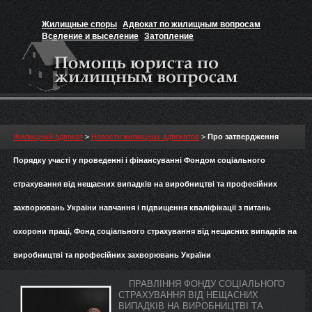
Жилищные споры
Адвокат по жилищным вопросам
Вселение и выселение
Затопление
Признание прав на жильё
Вакансии юриста
Жилищный адвокат
>
Новости жилищных адвокатов
>
Про затвердження
Порядку участі у проведенні і фінансуванні Фондом соціального
страхування від нещасних випадків на виробництві та професійних
захворювань України навчання і підвищення кваліфікації з питань
охорони праці, Фонд соціального страхування від нещасних випадків на
виробництві та професійних захворювань України
ПРАВЛІННЯ ФОНДУ СОЦІАЛЬНОГО
СТРАХУВАННЯ ВІД НЕЩАСНИХ
ВИПАДКІВ НА ВИРОБНИЦТВІ ТА