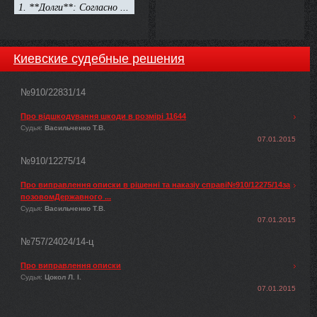
Киевские судебные решения
№910/22831/14
Про відшкодування шкоди в розмірі 11644
Судья:
Васильченко Т.В.
07.01.2015
№910/12275/14
Про виправлення описки в рішенні та наказіу справі№910/12275/14за
позовомДержавного ...
Судья:
Васильченко Т.В.
07.01.2015
№757/24024/14-ц
Про виправлення описки
Судья:
Цокол Л. І.
07.01.2015