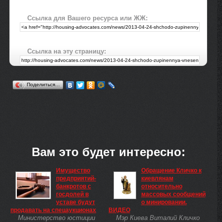
Ссылка для Вашего ресурса или ЖЖ:
Ссылка на эту страницу:
Поделиться…
Вам это будет интересно:
Имущество
Обращение Кличко к
предприятий-
киевлянам
банкротов с
относительно
госдолей в
массовых сообщений
уставе будут
о минировании.
продавать на спецаукционах
ВИДЕО
Министерство юстиции
Мэр Киева Виталий Кличко