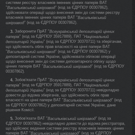
системи реєстру власників іменних цінних паперів ВАТ
"
" (код за ЄДРПОУ 00307862),
Васильківський шкірзавод
здійснювати операції щодо внесення змін до системи реєстру
власників іменних цінних паперів ВАТ "
Васильківський
" (код за ЄДРПОУ 00307862).
шкірзавод
Заборонити ПрАТ "
3.
Всеукраїнський депозитарій цінних
" (код за ЄДРПОУ 35917889), ПАТ "
паперів
Національний
" (код за ЄДРПОУ 30370711) та зберігачам,
депозитарій України
що здійснюють облік прав власності на цінні папери ВАТ
"
" (код за ЄДРПОУ 00307862) у
Васильківський шкірзавод
депозитарній системі України, здійснювати облікові операції
щодо внесення змін до системи депозитарного обліку щодо
цінних паперів ВАТ "
" (код за ЄДРПОУ
Васильківський шкірзавод
00307862).
Зобов'язати ПрАТ "
4.
Всеукраїнський депозитарій цінних
" (код за ЄДРПОУ 35917889), ПАТ "
паперів
Національний
" (код за ЄДРПОУ 30370711) невідкладно
депозитарій України
довести до відома зберігачів, що здійснюють облік прав
власності на цінні папери ВАТ "
" (код
Васильківський шкірзавод
за ЄДРПОУ 00307862) у депозитарній системі України, дане
рішення Комісії.
Зобов'язати ВАТ "
" (код за
5.
Васильківський шкірзавод
ЄДРПОУ 00307862) невідкладно довести до відома реєстратора,
що здійснює ведення системи реєстру власників іменних цінних
паперів ВАТ "
" (код за ЄДРПОУ
Васильківський шкірзавод