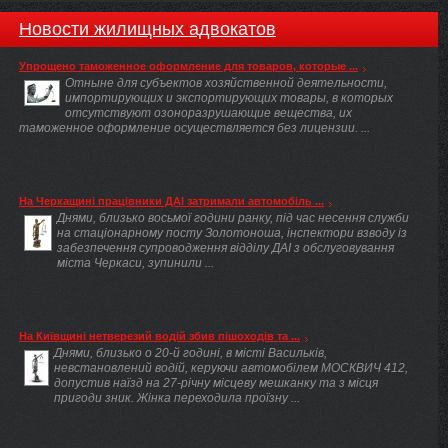
Новости жилищных адвокатов
Упрощено таможенное оформление для товаров, которые ...
Отныне для субъектов хозяйственной деятельности,
импортирующих и экспортирующих товары, в которых
отсутствуют озоноразрушающие вещества, их
таможенное оформление осуществляется без лицензии. ...
На Черкащині працівники ДАІ затримали автомобіль ...
Днями, близько восьмої години ранку, під час несення служби
на стаціонарному посту Золотоноша, інспектори взводу із
забезпечення супроводження відділу ДАІ з обслуговування
міста Черкаси, зупинили ...
На Київщині нетверезий водій збив пішоходів та ...
Днями, близько о 20-й годині, в місті Васильків,
невстановлений водій, керуючи автомобілем МОСКВИЧ 412,
допустив наїзд на 27-річну місцеву мешканку та з місця
пригоди зник. Жінка переходила проїзну ...