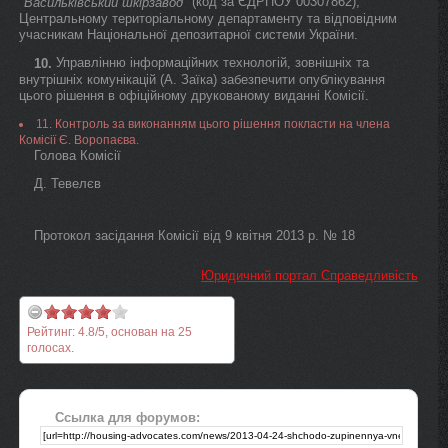
"
" (код за ЄДРПОУ 00307862),
Васильківський шкірзавод
Центральному територіальному департаменту та відповідним
учасникам Національної депозитарної системи України.
Управлінню інформаційних технологій, зовнішніх та
10.
внутрішніх комунікацій (А. Заїка) забезпечити опублікування
цього рішення в офіційному друкованому виданні Комісії.
11. Контроль за виконанням цього рішення покласти на члена
Комісії Є. Воропаєва.
Голова Комісії
Д. Тевелєв
Протокол засідання Комісії від 9 квітня 2013 р. № 18
Юридичний портал Справедливість
Рейтинг:
4.8
/
5
, основан на
25
голосах.
Ссылка для форумов: