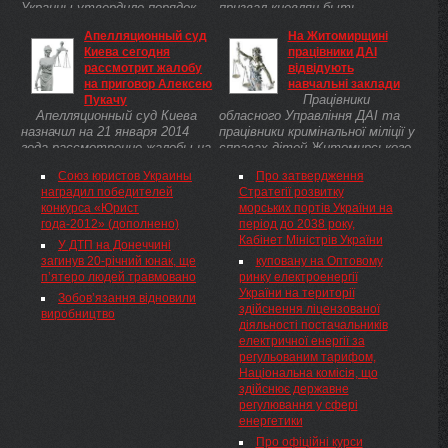
Украины утвердило порядок
призвал киевлян быть
организации аукционов в
бдительными, серьезно
Апелляционный суд
На Житомирщині
производстве по делам о
относиться к собственной
Киева сегодня
працівники ДАІ
банкротстве относительно
безопасности и не
рассмотрит жалобу
відвідують
имущества государственных
поддаваться на провокации. Об
на приговор Алексею
навчальні заклади
предприятий и предприятий, в
этом сообщает пресс-служба
Працівники
Пукачу
уставном капитале ...
столичной мэрии.
Апелляционный суд Киева
обласного Управління ДАІ та
назначил на 21 января 2014
працівники кримінальної міліції у
года рассмотрение жалобы на
справах дітей Житомирського
приговор бывшему генералу
райвідділу завітали до
Союз юристов Украины
Про затвердження
милиции Алексею Пукачу,
вихованців двох навчальних
наградил победителей
Стратегії розвитку
приговоренному Печерским
закладів, а саме до
конкурса «Юрист
морських портів України на
районным судом столицы
Озерненської та
года-2012» (дополнено)
період до 2038 року,
кпожизненному ...
Новогуйвинської ...
Кабінет Міністрів України
У ДТП на Донеччині
загинув 20-річний юнак, ще
куповану на Оптовому
п’ятеро людей травмовано
ринку електроенергії
України на території
Зобов’язання відновили
здійснення ліцензованої
виробництво
діяльності постачальників
електричної енергії за
регульованим тарифом,
Національна комісія, що
здійснює державне
регулювання у сфері
енергетики
Про офіційні курси