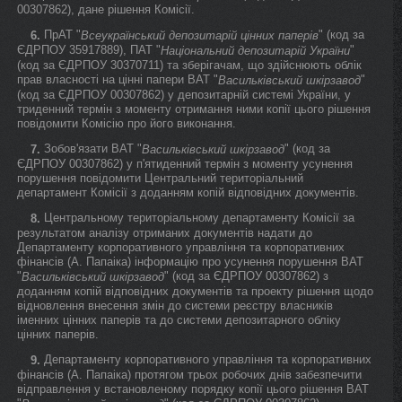
00307862), дане рішення Комісії.
ПрАТ "
" (код за
6.
Всеукраїнський депозитарій цінних паперів
ЄДРПОУ 35917889), ПАТ "
"
Національний депозитарій України
(код за ЄДРПОУ 30370711) та зберігачам, що здійснюють облік
прав власності на цінні папери ВАТ "
"
Васильківський шкірзавод
(код за ЄДРПОУ 00307862) у депозитарній системі України, у
триденний термін з моменту отримання ними копії цього рішення
повідомити Комісію про його виконання.
Зобов'язати ВАТ "
" (код за
7.
Васильківський шкірзавод
ЄДРПОУ 00307862) у п'ятиденний термін з моменту усунення
порушення повідомити Центральний територіальний
департамент Комісії з доданням копій відповідних документів.
Центральному територіальному департаменту Комісії за
8.
результатом аналізу отриманих документів надати до
Департаменту корпоративного управління та корпоративних
фінансів (А. Папаіка) інформацію про усунення порушення ВАТ
"
" (код за ЄДРПОУ 00307862) з
Васильківський шкірзавод
доданням копій відповідних документів та проекту рішення щодо
відновлення внесення змін до системи реєстру власників
іменних цінних паперів та до системи депозитарного обліку
цінних паперів.
Департаменту корпоративного управління та корпоративних
9.
фінансів (А. Папаіка) протягом трьох робочих днів забезпечити
відправлення у встановленому порядку копії цього рішення ВАТ