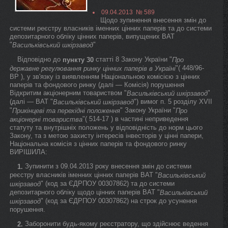
09.04.2013 № 589
Щодо зупинення внесення змін до
системи реєстру власників іменних цінних паперів та до системи
депозитарного обліку цінних паперів, випущених ВАТ
"
"
Васильківський шкірзавод
Відповідно до
статті 8 Закону України "
пункту 30
Про
"( 448/96-
державне регулювання ринку цінних паперів в Україні
ВР ), у зв'язку із виявленням Національною комісією з цінних
паперів та фондового ринку (далі — Комісія) порушення
Відкритим акціонерним товариством "
"
Васильківський шкірзавод
(далі — ВАТ "
") вимог п. 5 розділу XVII
Васильківський шкірзавод
"
" Закону України "
Прикінцеві та перехідні положення
Про
"( 514-17 ) в частині неприведення
акціонерні товариства
статуту та внутрішніх положень у відповідність до норм цього
Закону, та з метою захисту інтересів інвесторів у цінні папери,
Національна комісія з цінних паперів та фондового ринку
ВИРІШИЛА:
Зупинити з 09.04.2013 року внесення змін до системи
1.
реєстру власників іменних цінних паперів ВАТ "
Васильківський
" (код за ЄДРПОУ 00307862) та до системи
шкірзавод
депозитарного обліку щодо цінних паперів ВАТ "
Васильківський
" (код за ЄДРПОУ 00307862) на строк до усунення
шкірзавод
порушення.
Заборонити будь-якому реєстратору, що здійснює ведення
2.