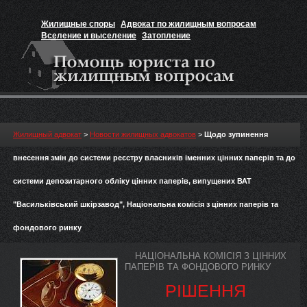
Жилищные споры
Адвокат по жилищным вопросам
Вселение и выселение
Затопление
Признание прав на жильё
Вакансии юриста
Жилищный адвокат
>
Новости жилищных адвокатов
>
Щодо зупинення
внесення змін до системи реєстру власників іменних цінних паперів та до
системи депозитарного обліку цінних паперів, випущених ВАТ
"Васильківський шкірзавод", Національна комісія з цінних паперів та
фондового ринку
НАЦІОНАЛЬНА КОМІСІЯ З ЦІННИХ
ПАПЕРІВ ТА ФОНДОВОГО РИНКУ
РІШЕННЯ