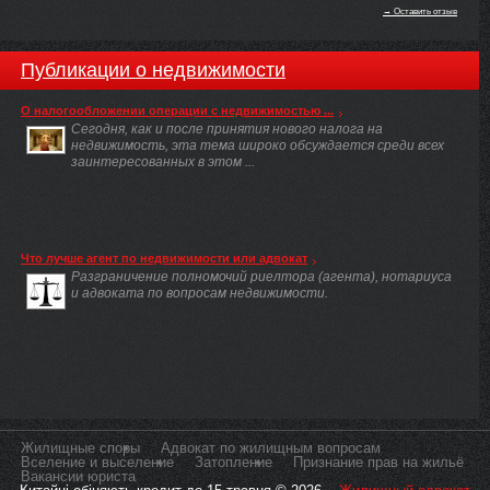
→ Оставить отзыв
Публикации о недвижимости
О налогообложении операции с недвижимостью ...
Сегодня, как и после принятия нового налога на
недвижимость, эта тема широко обсуждается среди всех
заинтересованных в этом ...
Что лучше агент по недвижимости или адвокат
Разграничение полномочий риелтора (агента), нотариуса
и адвоката по вопросам недвижимости.
Жилищные споры
Адвокат по жилищным вопросам
Вселение и выселение
Затопление
Признание прав на жильё
Вакансии юриста