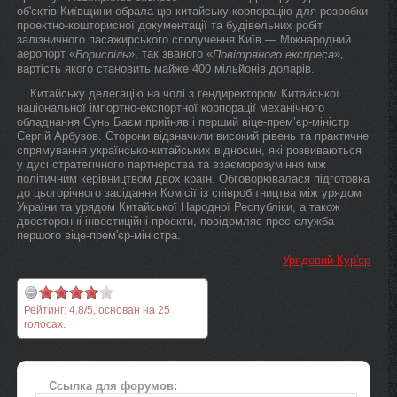
об'єктів Київщини обрала цю китайську корпорацію для розробки
проектно-кошторисної документації та будівельних робіт
залізничного пасажирського сполучення Київ — Міжнародний
аеропорт «
», так званого «
»,
Бориспіль
Повітряного експреса
вартість якого становить майже 400 мільйонів доларів.
Китайську делегацію на чолі з гендиректором Китайської
національної імпортно-експортної корпорації механічного
обладнання Сунь Баєм прийняв і перший віце-прем’єр-міністр
Сергій Арбузов. Сторони відзначили високий рівень та практичне
спрямування українсько-китайських відносин, які розвиваються
у дусі стратегічного партнерства та взаєморозуміння між
політичним керівництвом двох країн. Обговорювалася підготовка
до цьогорічного засідання Комісії із співробітництва між урядом
України та урядом Китайської Народної Республіки, а також
двосторонні інвестиційні проекти, повідомляє прес-служба
першого віце-прем'єр-міністра.
Урядовий Кур'єр
Рейтинг:
4.8
/
5
, основан на
25
голосах.
Ссылка для форумов: