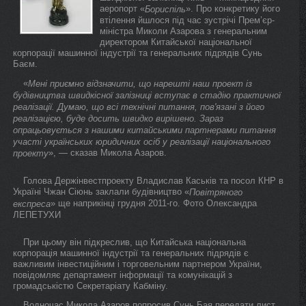
аеропорт «
». Про конкретику його
Бориспіль
втілення йшлося під час зустрічі Прем’єр-
міністра Миколи Азарова з генеральним
директором Китайської національної
корпорації машинної індустрії та генеральних підрядів Сунь
Баєм.
«
Мені приємно відзначити, що нарешті наш проект із
будівництва швидкісної залізниці вступає в стадію практичної
реалізації. Думаю, що всі технічні питання, пов'язані з його
реалізацією, буде досить швидко вирішено. Зараз
опрацьовується з нашими китайськими партнерами питання
участі українських юридичних осіб у реалізації національного
», — сказав Микола Азаров.
проекту
Голова Держінвестпроекту Владислав Каськів та посол КНР в
Україні Чжан Сіюнь заклали будівництво «
Повітряного
» ще наприкінці грудня 2011-го. Фото Oлександра
експреса
ЛЕПЕТУХИ
При цьому він підкреслив, що Китайська національна
корпорація машинної індустрії та генеральних підрядів є
важливим інвестиційним і торговельним партнером України,
повідомляє департамент інформації та комунікацій з
громадськістю Секретаріату Кабміну.
Водночас Микола Азаров попросив Сунь Бая передати лист