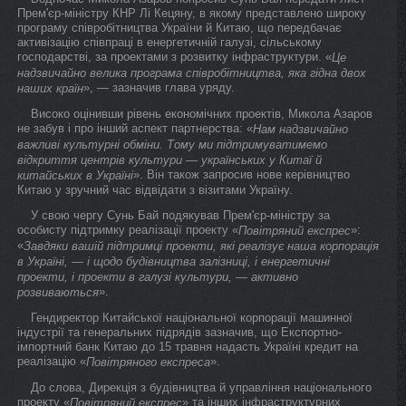
Прем'єр-міністру КНР Лі Кецяну, в якому представлено широку
програму співробітництва України й Китаю, що передбачає
активізацію співпраці в енергетичній галузі, сільському
господарстві, за проектами з розвитку інфраструктури. «
Це
надзвичайно велика програма співробітництва, яка гідна двох
», — зазначив глава уряду.
наших країн
Високо оцінивши рівень економічних проектів, Микола Азаров
не забув і про інший аспект партнерства: «
Нам надзвичайно
важливі культурні обміни. Тому ми підтримуватимемо
відкриття центрів культури — українських у Китаї й
». Він також запросив нове керівництво
китайських в Україні
Китаю у зручний час відвідати з візитами Україну.
У свою чергу Сунь Бай подякував Прем'єр-міністру за
особисту підтримку реалізації проекту «
»:
Повітряний експрес
«
Завдяки вашій підтримці проекти, які реалізує наша корпорація
в Україні, — і щодо будівництва залізниці, і енергетичні
проекти, і проекти в галузі культури, — активно
».
розвиваються
Гендиректор Китайської національної корпорації машинної
індустрії та генеральних підрядів зазначив, що Експортно-
імпортний банк Китаю до 15 травня надасть Україні кредит на
реалізацію «
».
Повітряного експреса
До слова, Дирекція з будівництва й управління національного
проекту «
» та інших інфраструктурних
Повітряний експрес