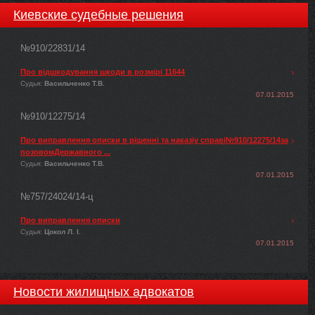
Киевские судебные решения
№910/22831/14
Про відшкодування шкоди в розмірі 11644
Судья:
Васильченко Т.В.
07.01.2015
№910/12275/14
Про виправлення описки в рішенні та наказіу справі№910/12275/14за
позовомДержавного ...
Судья:
Васильченко Т.В.
07.01.2015
№757/24024/14-ц
Про виправлення описки
Судья:
Цокол Л. І.
07.01.2015
Новости жилищных адвокатов