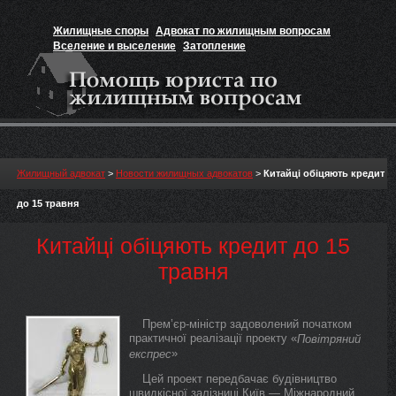
Жилищные споры
Адвокат по жилищным вопросам
Вселение и выселение
Затопление
Признание прав на жильё
Вакансии юриста
Жилищный адвокат
>
Новости жилищных адвокатов
>
Китайці обіцяють кредит
до 15 травня
Китайці обіцяють кредит до 15
травня
Прем’єр-міністр задоволений початком
практичної реалізації проекту «
Повітряний
»
експрес
Цей проект передбачає будівництво
швидкісної залізниці Київ — Міжнародний