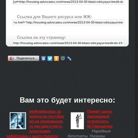
Ссылка для Вашего ресурса или ЖЖ:
Ссылка на эту страницу:
Поделиться…
Вам это будет интересно:
який виїжджає за
Принят закон,
кордон на постійне
призванный
місце проживання,
освободить
та про відсутність
Ю.Тимошенко
Народные
податкових
депутаты Украины
зобов'язань з цього податку,