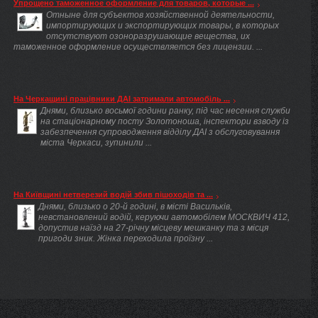
Упрощено таможенное оформление для товаров, которые ...
Отныне для субъектов хозяйственной деятельности,
импортирующих и экспортирующих товары, в которых
отсутствуют озоноразрушающие вещества, их
таможенное оформление осуществляется без лицензии. ...
На Черкащині працівники ДАІ затримали автомобіль ...
Днями, близько восьмої години ранку, під час несення служби
на стаціонарному посту Золотоноша, інспектори взводу із
забезпечення супроводження відділу ДАІ з обслуговування
міста Черкаси, зупинили ...
На Київщині нетверезий водій збив пішоходів та ...
Днями, близько о 20-й годині, в місті Васильків,
невстановлений водій, керуючи автомобілем МОСКВИЧ 412,
допустив наїзд на 27-річну місцеву мешканку та з місця
пригоди зник. Жінка переходила проїзну ...