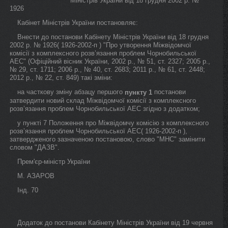
Міністрів України від 18 грудня 2002 р. №
1926
Кабінет Міністрів України постановляє:
Внести до постанови Кабінету Міністрів України від 18 грудня
2002 р. № 1926( 1926-2002-п ) "Про утворення Міжвідомчої
комісії з комплексного розв’язання проблем Чорнобильської
АЕС" (Офіційний вісник України, 2002 р., № 51, ст. 2327; 2005 р.,
№ 29, ст. 1711; 2006 р., № 40, ст. 2683; 2011 р., № 61, ст. 2448;
2012 р., № 22, ст. 849) такі зміни:
на часткову зміну абзацу першого
постанови
пункту 1
затвердити новий склад Міжвідомчої комісії з комплексного
розв’язання проблем Чорнобильської АЕС згідно з додатком;
у пункті 7 Положення про Міжвідомчу комісію з комплексного
розв’язання проблем Чорнобильської АЕС( 1926-2002-п ),
затвердженого зазначеною постановою, слово "МНС" замінити
словом "ДАЗВ".
Прем'єр-міністр України
М. АЗАРОВ
Інд. 70
Додаток до постанови Кабінету Міністрів України від 19 червня