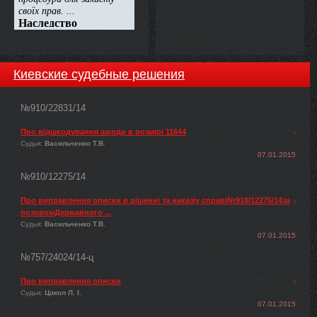
Киевские судебные решения
№910/22831/14
Про відшкодування шкоди в розмірі 11644
Судья:
Васильченко Т.В.
07.01.2015
№910/12275/14
Про виправлення описки в рішенні та наказіу справі№910/12275/14за
позовомДержавного ...
Судья:
Васильченко Т.В.
07.01.2015
№757/24024/14-ц
Про виправлення описки
Судья:
Цокол Л. І.
07.01.2015