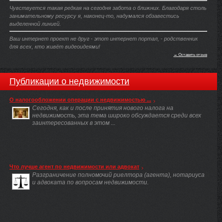
Чувствуется такая редкая на сегодня забота о ближних. Благодаря столь
занимательному ресурсу я, наконец-то, надумался обзавестись
выделенной линией.
Ваш интернет проект не друг - этот интернет портал, - родственник
для всех, кто живёт видеоидеями!
→ Оставить отзыв
Публикации о недвижимости
О налогообложении операции с недвижимостью ...
Сегодня, как и после принятия нового налога на
недвижимость, эта тема широко обсуждается среди всех
заинтересованных в этом ...
Что лучше агент по недвижимости или адвокат
Разграничение полномочий риелтора (агента), нотариуса
и адвоката по вопросам недвижимости.