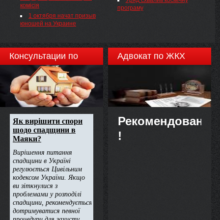
Уряд схвалив космічну
комісія
програму
1 октября начат призыв
юношей на Украине
Консультации по
Адвокат по ЖКХ
недвижимости
Рекомендовано
!