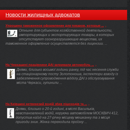
Новости жилищных адвокатов
Упрощено таможенное оформление для товаров, которые ...
Отныне для субъектов хозяйственной деятельности,
импортирующих и экспортирующих товары, в которых
отсутствуют озоноразрушающие вещества, их
таможенное оформление осуществляется без лицензии. ...
На Черкащині працівники ДАІ затримали автомобіль ...
Днями, близько восьмої години ранку, під час несення служби
на стаціонарному посту Золотоноша, інспектори взводу із
забезпечення супроводження відділу ДАІ з обслуговування
міста Черкаси, зупинили ...
На Київщині нетверезий водій збив пішоходів та ...
Днями, близько о 20-й годині, в місті Васильків,
невстановлений водій, керуючи автомобілем МОСКВИЧ 412,
допустив наїзд на 27-річну місцеву мешканку та з місця
пригоди зник. Жінка переходила проїзну ...