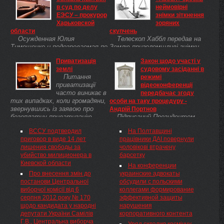
в суд по делу
неймовірні
ЕЭСУ – прокурор
знімки зіткнення
Харьковской
зоряних
области
скупчень
Осужденная Юлия
Телескоп Хаббл передав на
Тимошенко и подозреваемая по
Землю приголомшливі знімки,
делу о незаконной
на яких помітно два зоряних
Приватизація
Закон щодо участі у
деятельности корпорации
кластера, що, найімовірніше,
землі
судовому засіданні в
ЕЭСУ, по мнению прокурора
знаходяться на ранніх етапах
Питання
режимі
Харьковской области Геннадия
злиття.
приватизації
відеоконференції
Тюрина, может быть
часто виникає в
передбачає згоду
доставлена на заседание 12
тих випадках, коли громадяни,
особи на таку процедуру -
апреля ...
звернувшись із заявою про
Андрій Портнов
безоплатну приватизацію
Підписаний Президентом
земельної ділянки, отримують
України Віктором Януковичем
ВССУ подтвердил
На Полтавщині
відмову від місцевих органів
Закон «Про внесення змін до
приговор в виде 14 лет
працівники ДАІ повернули
самоврядування.
деяких законодавчих актів
лишения свободы за
чоловікові втрачену
України щодо участі громадян
убийство милиционера в
барсетку
у судовому засіданні в режимі
Киевской области
відеоконференції» передбачає
На конференции
...
Про внесення змін до
украинские адвокаты
постанови Центральної
обсудили с польскими
виборчої комісії від 6
коллегами формирование
серпня 2012 року № 170
эффективной защиты
щодо кандидата у народні
нарушения
депутати України Самілів
корпоративного контента
Г.В., Центральна виборча