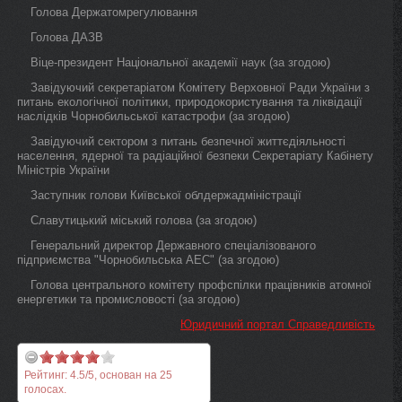
Голова Держатомрегулювання
Голова ДАЗВ
Віце-президент Національної академії наук (за згодою)
Завідуючий секретаріатом Комітету Верховної Ради України з
питань екологічної політики, природокористування та ліквідації
наслідків Чорнобильської катастрофи (за згодою)
Завідуючий сектором з питань безпечної життєдіяльності
населення, ядерної та радіаційної безпеки Секретаріату Кабінету
Міністрів України
Заступник голови Київської облдержадміністрації
Славутицький міський голова (за згодою)
Генеральний директор Державного спеціалізованого
підприємства "Чорнобильська АЕС" (за згодою)
Голова центрального комітету профспілки працівників атомної
енергетики та промисловості (за згодою)
Юридичний портал Справедливість
Рейтинг:
4.5
/
5
, основан на
25
голосах.