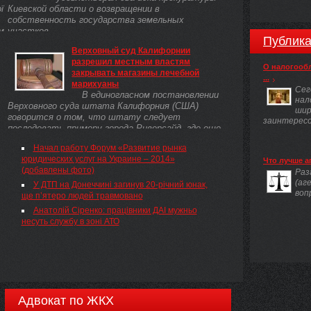
ї
Киевской области о возвращении в
собственность государства земельных
м
участков.
Публика
Верховный суд Калифорнии
разрешил местным властям
му
О налогооб
закрывать магазины лечебной
...
марихуаны
Сег
В единогласном постановлении
ті
нал
Верховного суда штата Калифорния (США)
шир
говорится о том, что штату следует
заинтересов
последовать примеру города Риверсайд, где еще
х
в 2010 году объявили, что магазины, торгующие
Начал работу Форум «Развитие рынка
...
юридических услуг на Украине – 2014»
Что лучше а
а
(добавлены фото)
Раз
х
(аг
У ДТП на Донеччині загинув 20-річний юнак,
воп
ще п’ятеро людей травмовано
Анатолій Сіренко: працівники ДАІ мужньо
несуть службу в зоні АТО
Адвокат по ЖКХ