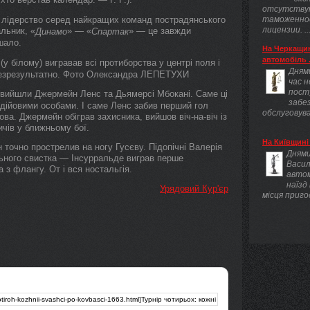
отсутству
є лідерство серед найкращих команд пострадянського
таможенно
лицензии. ..
альник, «
» — «
» — це завжди
Динамо
Спартак
ьшало.
На Черкащин
автомобіль .
(у білому) вигравав всі протиборства у центрі поля і
Днями
о безрезультатно. Фото Oлександра ЛЕПЕТУХИ
час 
пост
 вийшли Джермейн Ленс та Дьямерсі Мбокані. Саме ці
забез
и дійовими особами. І саме Ленс забив перший гол
обслуговува
а. Джермейн обіграв захисника, вийшов віч-на-віч із
ичів у ближньому бої.
На Київщині 
 точно прострелив на ногу Гусєву. Підопічні Валерія
Днями
льного свистка — Інсурральде виграв перше
Васил
 з флангу. От і вся ностальгія.
авто
наїзд
Урядовий Кур'єр
місця приго