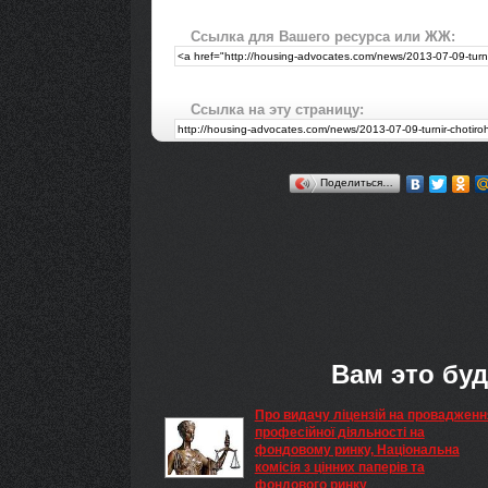
Ссылка для Вашего ресурса или ЖЖ:
Ссылка на эту страницу:
Поделиться…
Вам это буд
Про видачу ліцензій на провадженн
професійної діяльності на
фондовому ринку, Національна
комісія з цінних паперів та
фондового ринку