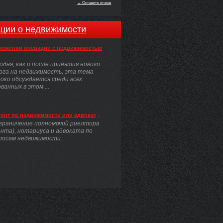
→ Оставить отзыв
ции о недвижимости
ложении операции с недвижимостью
одня, как и после принятия нового
ога на недвижимость, эта тема
око обсуждается среди всех
анных в этом ...
гент по недвижимости или адвокат
граничение полномочий риелтора
ента), нотариуса и адвоката по
росам недвижимости.