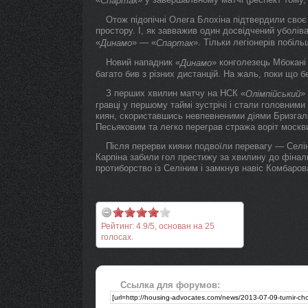
Спартак
Отож підопічні Олега Блохіна підтвердили сво
простору. І, як завважив один досвідчений уболів
«
» — «
». Тільки легіонерів побіл
Динамо
Спартак
Новий нападник «
» конголезець Мбокані 
Динамо
багато бив з різних дистанцій. На жаль, поки щ
З перших хвилин матчу на НСК «
»
Олімпійський
гравці у першому таймі зустрічі і стали головним
киян, скориставшись невпевненими діями Бризгалов
Песьяковим та легко переграв стража воріт москв
Після перерви кияни подвоїли перевагу — Селін
Карпіна забили гол престижу за хвилину до фіна
протиборство із Селіним і замкнув навіс Комбарова
Рейтинг:
4.9
/
5
, основан на
25
голосах.
Ссылка для форумов: