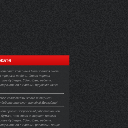
кате
ет сайт классный! Пользовался очень
о три раза на день. Этот портал
тлое будущее. Удачи Вам, ребята.
встречаться с Вашими трудами чаще!
сибо создателям этого интернет
н действительно - находка! Дерзайте!
ет проект здоровский! работал на нем
. Думаю, что этот интернет проект
ошее будущее. Удачи Вам, ребята.
встречаться с Вашими работами чаще!