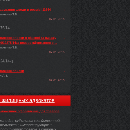
одування шкоди в розмірі 11644
льченко Т.В.
07.01.2015
275/14
лення описки в рішенні та наказіу
0/12275/14за позовомДержавного ...
льченко Т.В.
07.01.2015
024/14-ц
влення описки
 Л. І.
07.01.2015
и жилищных адвокатов
аможенное оформление для товаров,
ыне для субъектов хозяйственной
тельности, импортирующих и
портирующих товары, в которых