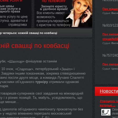
Про відшк
Судья:
Васи
№910/12
р чотирьох: кожній свашці по ковбасці
Про виправ
справі№91
Судья:
Васи
ній свашці по ковбасці
№757/24
уби, «
» фінішував останнім
Шахтар
Про випра
 10 очок, «
», петербурзький «
» і
Спартак
Зеніт
Судья:
Цокол
. Завдяки іншим показникам, зокрема співвідношенню
квичі посіли друге місце, а команда Лучано Спалетті
 учасники об’єднаного
турніру
отримали однакові
ларів.
Новост
 товаришів-суперників свої завдання на міжнародній
ку і з різних позицій. Та, мабуть, усвідомлюють, що
Упрощено т
б ще менше…
которые ...
 ідеологів об’єднаного чемпіонату проковтнули без
Отн
» у неділю впевнено переграло московський
дея
экс
хто верстав календар. — Г. Р.).