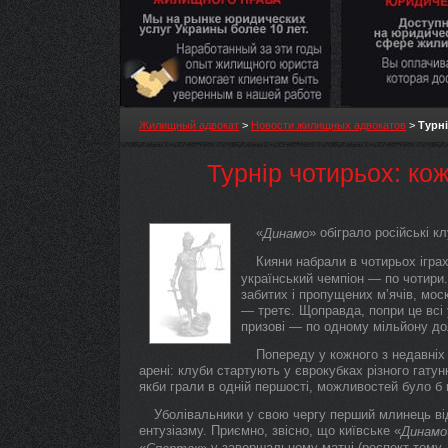
Жилищный адвокат
>
Новости жилищных адвокатов
>
Турні
Турнір чотирьох: кож
«
» обіграло російські кл
Динамо
Кияни набрали в чотирьох іграх
український чемпіон — по чотири
забитих і пропущених м’ячів, мос
— третє. Щоправда, попри це всі
призові — по одному мільйону до
Попереду у кожного з недавніх
арені: клуби стартують у єврокубках різного гатун
якби грали в одній першості, можливостей було 
Уболівальники у свою чергу перший млинець від
ентузіазму. Приємно, звісно, що київське «
Динамо
«
» у завершальному матчі (респект тому, 