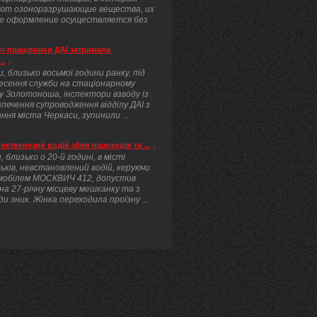
ют озоноразрушающие вещества, их
е оформление осуществляется без
.
і працівники ДАІ затримали
..
, близько восьмої години ранку, під
несення служби на стаціонарному
у Золотоноша, інспектори взводу із
печення супроводження відділу ДАІ з
ння міста Черкаси, зупинили ...
нетверезий водій збив пішоходів та ...
, близько о 20-й годині, в місті
ьків, невстановлений водій, керуючи
мобілем МОСКВИЧ 412, допустив
 на 27-річну місцеву мешканку та з
ди зник. Жінка переходила проїзну ...