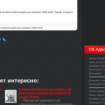
Об Адво
Этот интерн
чуть ли не п
ожидает све
Хотелося б 
Дерзайте!
ет интересно:
Большое спа
проекта!!! О
я
В Киевской области суд отобрал у 40
Этот интерн
владельцев земучастки стоимостью
очень часто
свыше 16 млн.
ожидает хор
Обуховский районный суд
Хотелося б 
удовлетворил два иска прокуратуры