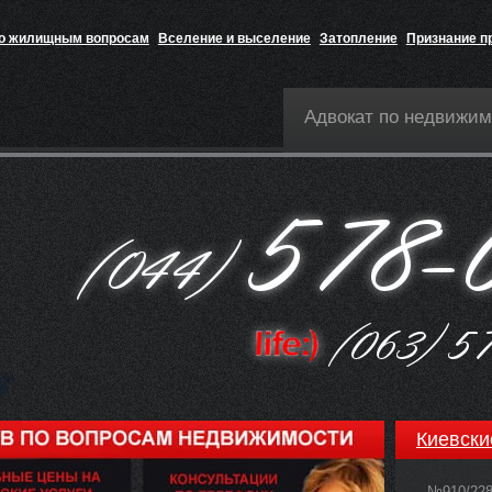
по жилищным вопросам
Вселение и выселение
Затопление
Признание п
Адвокат по недвижим
Киевски
№910/22