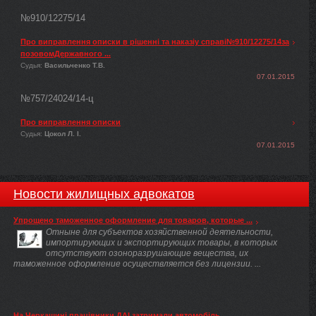
№910/12275/14
Про виправлення описки в рішенні та наказіу справі№910/12275/14за
позовомДержавного ...
Судья:
Васильченко Т.В.
07.01.2015
№757/24024/14-ц
Про виправлення описки
Судья:
Цокол Л. І.
07.01.2015
Новости жилищных адвокатов
Упрощено таможенное оформление для товаров, которые ...
Отныне для субъектов хозяйственной деятельности,
импортирующих и экспортирующих товары, в которых
отсутствуют озоноразрушающие вещества, их
таможенное оформление осуществляется без лицензии. ...
На Черкащині працівники ДАІ затримали автомобіль ...