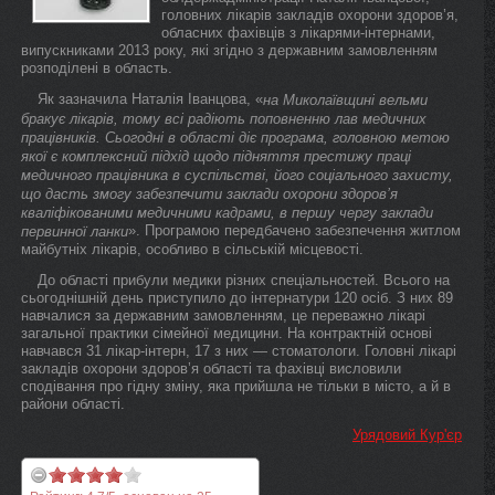
головних лікарів закладів охорони здоров’я,
обласних фахівців з лікарями-інтернами,
випускниками 2013 року, які згідно з державним замовленням
розподілені в область.
Як зазначила Наталія Іванцова, «
на Миколаївщині вельми
бракує лікарів, тому всі радіють поповненню лав медичних
працівників. Сьогодні в області діє програма, головною метою
якої є комплексний підхід щодо підняття престижу праці
медичного працівника в суспільстві, його соціального захисту,
що дасть змогу забезпечити заклади охорони здоров’я
кваліфікованими медичними кадрами, в першу чергу заклади
». Програмою передбачено забезпечення житлом
первинної ланки
майбутніх лікарів, особливо в сільській місцевості.
До області прибули медики різних спеціальностей. Всього на
сьогоднішній день приступило до інтернатури 120 осіб. З них 89
навчалися за державним замовленням, це переважно лікарі
загальної практики сімейної медицини. На контрактній основі
навчався 31 лікар-інтерн, 17 з них — стоматологи. Головні лікарі
закладів охорони здоров’я області та фахівці висловили
сподівання про гідну зміну, яка прийшла не тільки в місто, а й в
райони області.
Урядовий Кур'єр