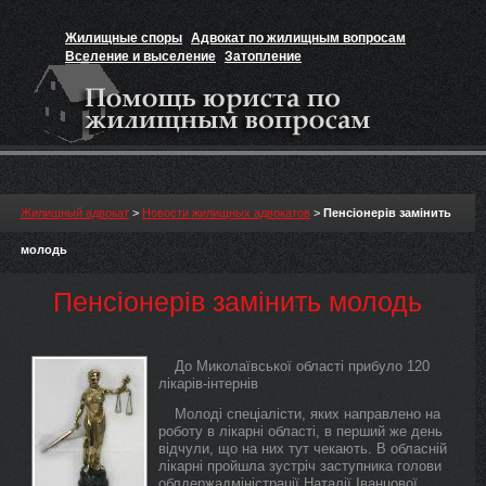
Жилищные споры
Адвокат по жилищным вопросам
Вселение и выселение
Затопление
Признание прав на жильё
Вакансии юриста
Жилищный адвокат
>
Новости жилищных адвокатов
>
Пенсіонерів замінить
молодь
Пенсіонерів замінить молодь
До Миколаївської області прибуло 120
лікарів-інтернів
Молоді спеціалісти, яких направлено на
роботу в лікарні області, в перший же день
відчули, що на них тут чекають. В обласній
лікарні пройшла зустріч заступника голови
облдержадміністрації Наталії Іванцової,