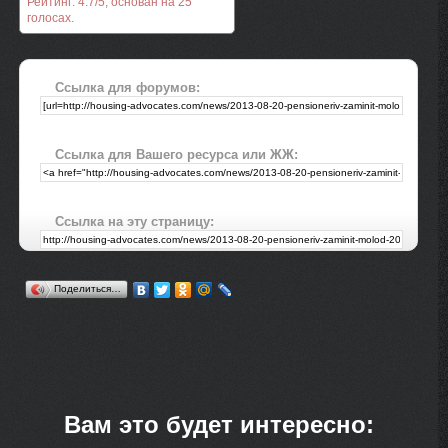
Рейтинг:
4.7
/
5
, основан на
25
голосах.
Ссылка для форумов:
Ссылка для Вашего ресурса или ЖЖ:
Ссылка на эту страницу:
Поделиться…
Вам это будет интересно: