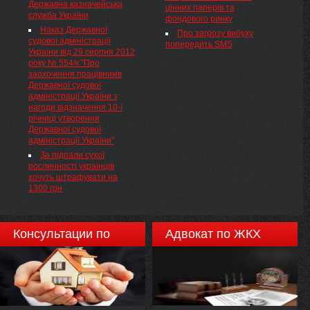
Державна казначейська
саме депозитарної діяльності
цінних паперів та
служба України
зберігача цінних паперів,
фондового ринку
відповідно до Порядку та умов
Наказ Державної
Про загрозу вибуху
видачі ліцензії на провадження
судової адміністрації
попередить SMS
окремих видів професійної
України від 29 серпня 2012
діяльності на фондовому
року № 554/к "Про
ринку, переоформлення ліцензії,
заохочення працівників
видачі дубліката та копії
Державної судової
ліцензії( z0890-06 ),
адміністрації України з
затверджених рішенням
нагоди відзначення 10-ї
Державної комісії з цінних
річниці утворення
паперів та фондового ринку від
Державної судової
26.05.2006 за № 345,
адміністрації України"
зареєстрованих в
За підпали сухої
Міністерстві юстиції України
рослинності українців
28.07.2006 за № 890/12764 (із
хочуть штрафувати на
змінами), відповідно до рішення
1300 грн
Національної комісії з цінних
паперів та фондового ринку від
18.12.2012 № 1818, НАКАЗУЮ:
Консультации по
Адвокат по ЖКХ
недвижимости