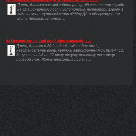
Днями, близько восьмої години ранку, під час несення служби
на стаціонарному посту Золотоноша, інспектори взводу із
забезпечення супроводження відділу ДАІ з обслуговування
міста Черкаси, зупинили ...
На Київщині нетверезий водій збив пішоходів та ...
Днями, близько о 20-й годині, в місті Васильків,
невстановлений водій, керуючи автомобілем МОСКВИЧ 412,
допустив наїзд на 27-річну місцеву мешканку та з місця
пригоди зник. Жінка переходила проїзну ...