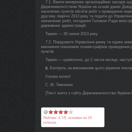
7.1. Вжити вичерпних організаційних заходів щ
Держземагентством України на основі даних Довід
населених пунктів обсягів робіт з проведення нор
другому півріччі 2013 року та подати до Управлін
зазначених робіт, погоджені Головою Ради мініст
державних адміністрацій.
Термін — 30 липня 2013 року
7.2. Повідомити Управління ринку та оцінки зем
виконання показників планів-графіків проведення 
пунктів.
Термін — щомісячно, до 2 числа місяця, наступ
Контроль за виконанням цього рішення поклас
8.
Голова колегії
С. М. Тимченко
{Текст взято з сайту Держземагентства України ht
Рейтинг:
4.7
/
5
, основан на
25
голосах.