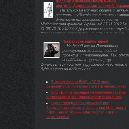
Щодо забезпечення сплати митних
платежів, Державна митна служба України
Начальникам митних органів У зв'язку 
запитами суб'єктів зовнішньоекономічно
діяльності та відповідно до листа
Міністерства фінансів України від 07.11.2012 №
31-08170-10-24/26728 Державною митною служб
України опрацьовано питання надання митним
органам забезпечення сплати митних платежів
Посмакуємо індичатиною!
при поміщенні товарів у митні режими експорту,
На даний час на Полтавщині
реекспорту, тимчасового вивезення, переробки 
реалізується 30 інвестиційних
межами митної території. За результатами
проектів у тваринництві. Так, одни
опрацювання зазначеного питання повідомляємо.
із найбільших проектів, що
фінансується коштом зарубіжного інвестора, є
будівництво на Кобеляччині ...
Бывшим членам ВККС и ВСЮ могут
разрешить баллотироваться в эти органы снова
Суд в Египте оправдал экс-премьера страны,
обвиненного в незаконном присвоении земли
Про затвердження Положення про
Всеукраїнську студентську раду при Міністерстві
освіти і науки України, Міністерство освіти і
науки України