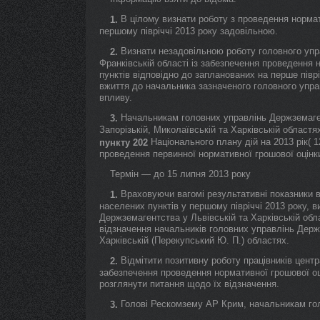
В цілому визнати роботу з проведення нормат
1.
першому півріччі 2013 року задовільною.
Визнати незадовільною роботу головного упра
2.
Франківській області із забезпечення проведення
пунктів відповідно до запланованих на перше піврі
вжиття до начальника зазначеного головного упра
впливу.
Начальникам головних управлінь Держземаген
3.
Запорізькій, Миколаївській та Харківській област
Національного плану дій на 2013 рік( 
пункту 202
проведення первинної нормативної грошової оцінк
Термін — до 15 липня 2013 року
Враховуючи вагомі результативні показники в
1.
населених пунктів у першому півріччі 2013 року, 
Держземагентства у Львівській та Харківській об
відзначення начальників головних управлінь Держз
Харківській (Перекупський Ю. П.) областях.
Відмітити позитивну роботу працівників цент
2.
забезпечення проведення нормативної грошової оц
розглянути питання щодо їх відзначення.
Голові Рескомзему АР Крим, начальникам гол
3.