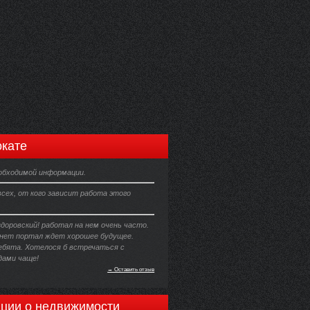
кате
еобходимой информации.
сех, от кого зависит работа этого
доровский! работал на нем очень часто.
ет портал ждет хорошее будущее.
ребята. Хотелося б встречаться с
ами чаще!
→ Оставить отзыв
ции о недвижимости