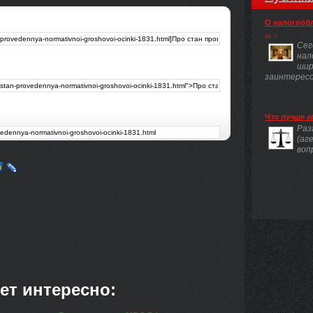
О налогооб
...
Сег
нал
шир
заинтересов
Что лучше а
Раз
(аг
воп
ет интересно: