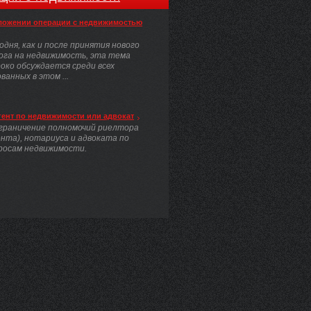
ложении операции с недвижимостью
одня, как и после принятия нового
ога на недвижимость, эта тема
око обсуждается среди всех
анных в этом ...
гент по недвижимости или адвокат
граничение полномочий риелтора
ента), нотариуса и адвоката по
росам недвижимости.