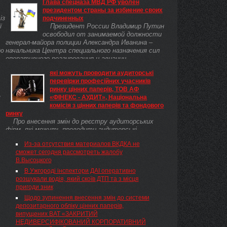
Глава спецназа МВД РФ уволен
президентом страны за избиение своих
із
подчиненных
ї
Президент России Владимир Путин
освободил от занимаемой должности
генерал-майора полиции Александра Иванина –
ою
начальника Центра специального назначения сил
оперативного реагирования и авиации ...
які можуть проводити аудиторські
перевірки професійних учасників
за
ринку цінних паперів, ТОВ АФ
м
«ФІНЕКС - АУДИТ», Національна
комісія з цінних паперів та фондового
ринку
Про внесення змін до реєстру аудиторських
фірм, які можуть проводити аудиторські
перевірки професійних учасників ринку цінних
Из-за отсутствия материалов ВКДКА не
паперів, ТОВ АФ «ФІНЕКС — АУДИТ»
сможет сегодня рассмотреть жалобу
В.Высоцкого
В Ужгороді інспектори ДАІ оперативно
розшукали водія, який скоїв ДТП та з місця
пригоди зник
Щодо зупинення внесення змін до системи
депозитарного обліку цінних паперів,
випущених ВАТ «ЗАКРИТИЙ
НЕДИВЕРСИФІКОВАНИЙ КОРПОРАТИВНИЙ