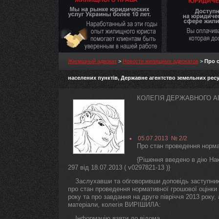
Жилищный адвокат
>
Новости жилищных адвокатов
>
Про 
населених пунктів, Державне агентство земельних ресу
КОЛЕГІЯ ДЕРЖАВНОГО А
05.07.2013 № 2/2
Про стан проведення норма
{Рішення введено в дію На
297 від 18.07.2013 ( v0297821-13 )}
Заслухавши та обговоривши доповідь заступник
про стан проведення нормативної грошової оцінки 
року та про завдання на друге півріччя 2013 року,
матеріали, колегія ВИРІШИЛА:
Інформацію взяти до відома.