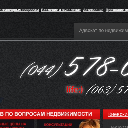
по жилищным вопросам
Вселение и выселение
Затопление
Признание п
Адвокат по недвижим
Киевски
№910/22