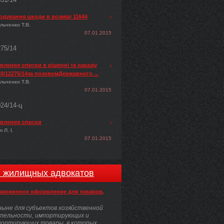
одування шкоди в розмірі 11644
льченко Т.В.
07.01.2015
275/14
лення описки в рішенні та наказіу
0/12275/14за позовомДержавного ...
льченко Т.В.
07.01.2015
024/14-ц
влення описки
 Л. І.
07.01.2015
и жилищных адвокатов
аможенное оформление для товаров,
ыне для субъектов хозяйственной
тельности, импортирующих и
портирующих товары, в которых