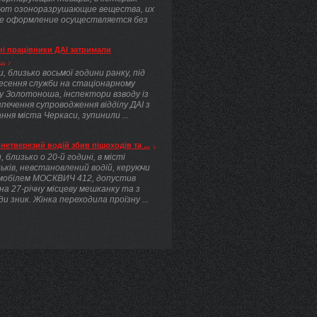
ют озоноразрушающие вещества, их
е оформление осуществляется без
.
і працівники ДАІ затримали
..
, близько восьмої години ранку, під
несення служби на стаціонарному
у Золотоноша, інспектори взводу із
печення супроводження відділу ДАІ з
ння міста Черкаси, зупинили ...
нетверезий водій збив пішоходів та ...
, близько о 20-й годині, в місті
ьків, невстановлений водій, керуючи
мобілем МОСКВИЧ 412, допустив
 на 27-річну місцеву мешканку та з
ди зник. Жінка переходила проїзну ...