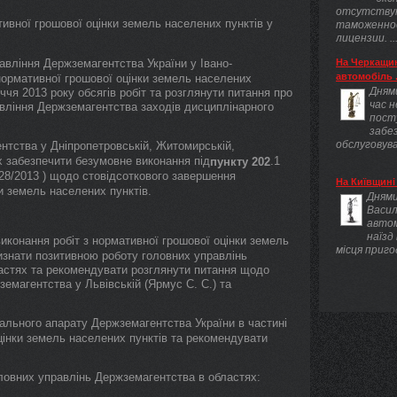
отсутству
ивної грошової оцінки земель населених пунктів у
таможенно
лицензии. ..
вління Держземагентства України у Івано-
На Черкащин
автомобіль .
 нормативної грошової оцінки земель населених
Днями
ччя 2013 року обсягів робіт та розглянути питання про
час 
вління Держземагентства заходів дисциплінарного
пост
забез
обслуговува
тства у Дніпропетровській, Житомирській,
ях забезпечити безумовне виконання під
.1
пункту 202
128/2013 ) щодо стовідсоткового завершення
На Київщині 
и земель населених пунктів.
Днями
Васил
авто
наїзд
иконання робіт з нормативної грошової оцінки земель
місця приго
визнати позитивною роботу головних управлінь
ластях та рекомендувати розглянути питання щодо
емагентства у Львівській (Ярмус С. С.) та
рального апарату Держземагентства України в частині
інки земель населених пунктів та рекомендувати
овних управлінь Держземагентства в областях: