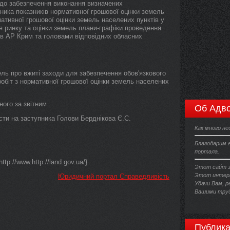
одо забезпечення виконання визначених
ника показників нормативної грошової оцінки земель
мативної грошової оцінки земель населених пунктів у
ня ринку та оцінки земель плани-графіки проведення
рів АР Крим та головами відповідних обласних
ель про вжиті заходи для забезпечення обов'язкового
робіт з нормативної грошової оцінки земель населених
ного за звітним
Об Адво
ти на заступника Голови Берднікова Є.С.
Как много н
Благодарим в
портала.
tp://www.http://land.gov.ua/}
Этот сайт з
Этот интерн
Юридичний портал Справедливість
Удачи Вам, 
Вашими труд
Публика