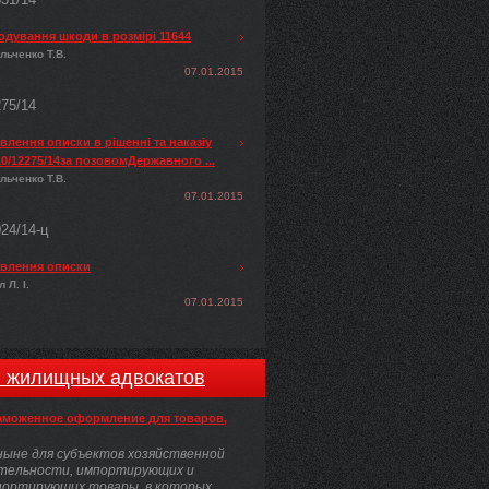
одування шкоди в розмірі 11644
льченко Т.В.
07.01.2015
275/14
лення описки в рішенні та наказіу
0/12275/14за позовомДержавного ...
льченко Т.В.
07.01.2015
024/14-ц
влення описки
 Л. І.
07.01.2015
и жилищных адвокатов
аможенное оформление для товаров,
ыне для субъектов хозяйственной
тельности, импортирующих и
портирующих товары, в которых