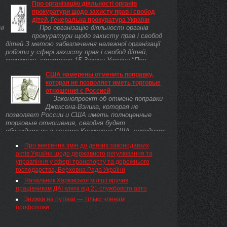
Про організацію діяльності органів
прокуратури щодо захисту прав і свобод
дітей, Генеральна прокуратура України
ні
Про організацію діяльності органів
прокуратури щодо захисту прав і свобод
дітей З метою забезпечення належної організації
роботи у сфері захисту прав і свобод дітей,
керуючись статтею 15 Закону України "Про
прокуратуру" ( 1789-12 ), НАКАЗУЮ:
США намерены отменить поправку,
которая не позволяет иметь торговые
отношения с Россией
Законопроект об отмене поправки
Джексона-Вэника, которая не
позволяет России и США иметь полноценные
торговые отношения, сегодня будет
обсуждаться в сенате Конгресса США, передают
«Вести». «Думаю, ...
Про внесення змін до деяких законодавчих
актів України щодо державного регулювання та
управління у сфері транспорту та дорожнього
господарства, Верховна Рада України
Начальник Харківської міліції вручив
працівникам ДАІ ключі від 21 службового авто
Знижки на путівки — тільки членам
профспілки