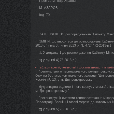
Прем'єр-міністр України
М. АЗАРОВ
Інд. 70
ЗАТВЕРДЖЕНО розпорядженням Кабінету Міністр
ЗМІНИ, що вносяться до розпоряджень Кабінету М
2013-р ) і від 3 липня 2013 р. № 472( 472-2013-р )
У додатку 1 до розпорядження Кабінету Міністр
1.
у пункті 4( 76-2013-р ):
1)
абзаци третій, четвертий і шостий викласти в такій 
"регіонального перинатального центру, реконстру
блок на 60 ліжок комунального закладу "Дніпропет
Космічній, 13, у м. Дніпропетровську;
будівництва радіологічного корпусу міської лік
м. Дніпропетровську;";
"реконструкції системи теплопостачання мікрорай
Павлограді. Зовнішні газові мережі до котельних № 
у пункті 5( 76-2013-р ):
2)