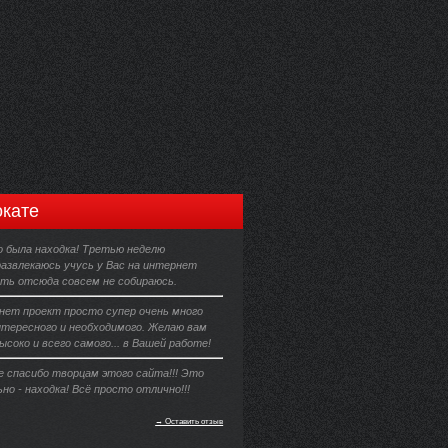
кате
о была находка! Третью неделю
развлекаюсь учусь у Вас на интернет
ить отсюда совсем не собираюсь.
ет проект просто супер очень много
нтересного и необходимого. Желаю вам
соко и всего самого... в Вашей работе!
 спасибо творцам этого сайта!!! Это
о - находка! Всё просто отлично!!!
→ Оставить отзыв