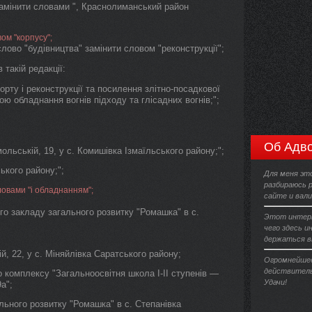
 замінити словами ", Краснолиманський район
ом "корпусу";
 слово "будівництва" замінити словом "реконструкції";
в такій редакції:
рту і реконструкції та посилення злітно-посадкової
ю обладнання вогнів підходу та глісадних вогнів;";
Об Адво
ольській, 19, у с. Комишівка Ізмаїльського району;";
ького району;";
Для меня эт
разбираюсь 
ловами "і обладнанням";
сайте и вал
го закладу загального розвитку "Ромашка" в с.
Этот интерн
чего здесь и
держаться вы
й, 22, у с. Міняйлівка Саратського району;
Огромнейшее
действительн
 комплексу "Загальноосвітня школа I-II ступенів —
Удачи!
а";
льного розвитку "Ромашка" в с. Степанівка