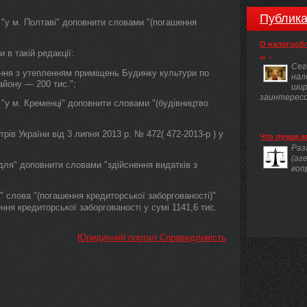
Публика
ів "у м. Полтаві" доповнити словами "(погашення
О налогооб
и в такій редакції:
...
Сег
ання з утепленням приміщень Будинку культури по
нал
айону — 200 тис.";
шир
заинтересов
ів "у м. Кременці" доповнити словами "(будівництво
ів України від 3 липня 2013 р. № 472( 472-2013-р ) у
Что лучше а
Раз
(аг
"для" доповнити словами "здійснення видатків з
воп
 слова "(погашення кредиторської заборгованості)"
ння кредиторської заборгованості у сумі 1141,6 тис.
Юридичний портал Справедливість