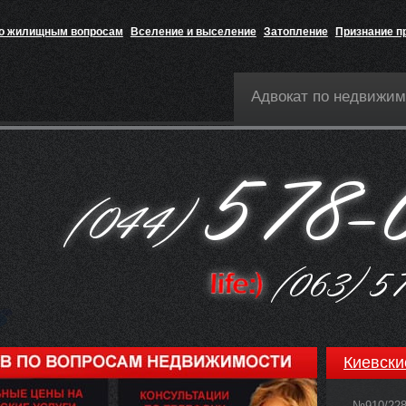
по жилищным вопросам
Вселение и выселение
Затопление
Признание п
Адвокат по недвижим
Киевски
№910/22