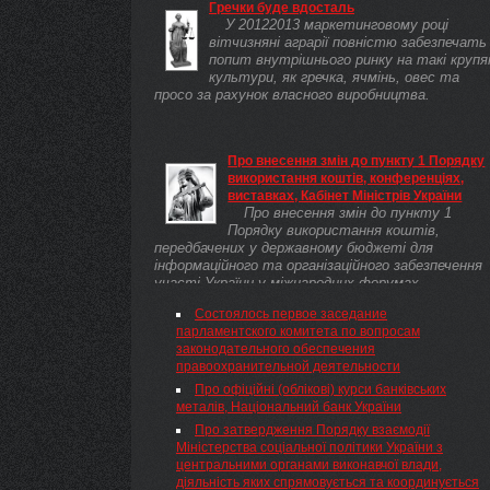
Гречки буде вдосталь
У 20122013 маркетинговому році
вітчизняні аграрії повністю забезпечать
попит внутрішнього ринку на такі крупя
культури, як гречка, ячмінь, овес та
просо за рахунок власного виробництва.
Про внесення змін до пункту 1 Порядку
використання коштів, конференціях,
виставках, Кабінет Міністрів України
Про внесення змін до пункту 1
Порядку використання коштів,
передбачених у державному бюджеті для
інформаційного та організаційного забезпечення
участі України у міжнародних форумах,
конференціях, виставках
Состоялось первое заседание
парламентского комитета по вопросам
законодательного обеспечения
правоохранительной деятельности
Про офіційні (облікові) курси банківських
металів, Національний банк України
Про затвердження Порядку взаємодії
Міністерства соціальної політики України з
центральними органами виконавчої влади,
діяльність яких спрямовується та координується