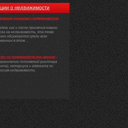
ции о недвижимости
ложении операции с недвижимостью
одня, как и после принятия нового
ога на недвижимость, эта тема
око обсуждается среди всех
анных в этом ...
гент по недвижимости или адвокат
граничение полномочий риелтора
ента), нотариуса и адвоката по
росам недвижимости.