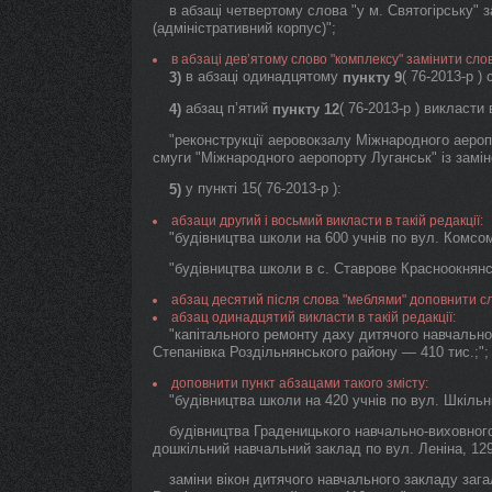
в абзаці четвертому слова "у м. Святогірську"
(адміністративний корпус)";
в абзаці дев’ятому слово "комплексу" замінити слов
в абзаці одинадцятому
( 76-2013-р )
3)
пункту 9
абзац п’ятий
( 76-2013-р ) викласти 
4)
пункту 12
"реконструкції аеровокзалу Міжнародного аеропо
смуги "Міжнародного аеропорту Луганськ" із заміно
у пункті 15( 76-2013-р ):
5)
абзаци другий і восьмий викласти в такій редакції:
"будівництва школи на 600 учнів по вул. Комсом
"будівництва школи в с. Ставрове Красноокнянс
абзац десятий після слова "меблями" доповнити с
абзац одинадцятий викласти в такій редакції:
"капітального ремонту даху дитячого навчально
Степанівка Роздільнянського району — 410 тис.;";
доповнити пункт абзацами такого змісту:
"будівництва школи на 420 учнів по вул. Шкільні
будівництва Граденицького навчально-виховного
дошкільний навчальний заклад по вул. Леніна, 129
заміни вікон дитячого навчального закладу зага