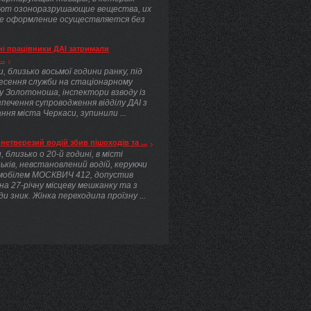
ют озоноразрушающие вещества, их
е оформление осуществляется без
.
і працівники ДАІ затримали
..
, близько восьмої години ранку, під
несення служби на стаціонарному
у Золотоноша, інспектори взводу із
печення супроводження відділу ДАІ з
ння міста Черкаси, зупинили ...
нетверезий водій збив пішоходів та ...
, близько о 20-й годині, в місті
ьків, невстановлений водій, керуючи
мобілем МОСКВИЧ 412, допустив
 на 27-річну місцеву мешканку та з
ди зник. Жінка переходила проїзну ...