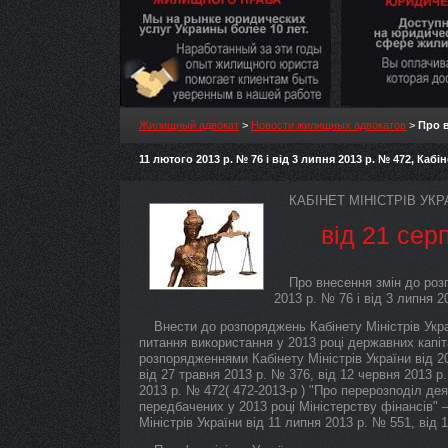
Жилищный адвокат
>
Новости жилищных адвокатов
>
Про в
11 лютого 2013 р. № 76 і від 3 липня 2013 р. № 472, Кабі
КАБІНЕТ МІНІСТРІВ У
від 21 сер
Про внесення змін до розп
2013 р. № 76 і від 3 липня 
Внести до розпоряджень Кабінету Міністрів Украї
питання використання у 2013 році державних капіт
розпорядженнями Кабінету Міністрів України від 20
від 27 травня 2013 р. № 376, від 12 червня 2013 р.
2013 р. № 472( 472-2013-р ) "Про перерозподіл де
передбачених у 2013 році Міністерству фінансів"
Міністрів України від 11 липня 2013 р. № 551, від