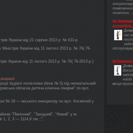
отсутству
таможенно
лицензии. ..
На Черкащин
автомобіль .
Днями
час 
пост
ів України від 21 серпня 2013 р. № 631-р
забез
іністрів України від 11 лютого 2013 р. № 76( 76-
обслуговува
ів України від 11 лютого 2013 р. № 76( 76-2013-р ):
На Київщині 
Днями
Васил
авто
редакції:
наїзд
кції будівлі поліклініки (блок № 5) під неонатальний
місця приго
ровська обласна дитяча клінічна лікарня" по вул.
арні № 19 — міського онкоцентру по вул. Космічній у
онів "Північний", "Західний", "Новий" у м.
1, 2, 3 — 1114,9 тис.;";