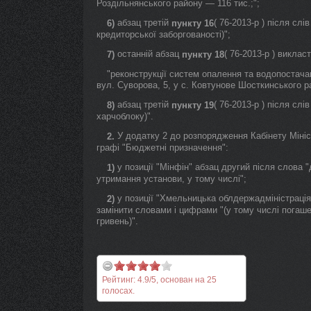
Роздільнянського району — 116 тис.;";
абзац третій
( 76-2013-р ) після сл
6)
пункту 16
кредиторської заборгованості)";
останній абзац
( 76-2013-р ) викласт
7)
пункту 18
"реконструкції систем опалення та водопостач
вул. Суворова, 5, у с. Ковтунове Шосткинського р
абзац третій
( 76-2013-р ) після сл
8)
пункту 19
харчоблоку)".
У додатку 2 до розпорядження Кабінету Міністр
2.
графі "Бюджетні призначення":
у позиції "Мінфін" абзац другий після слова 
1)
утримання установи, у тому числі";
у позиції "Хмельницька облдержадміністрація"
2)
замінити словами і цифрами "(у тому числі погаше
гривень)".
Рейтинг:
4.9
/
5
, основан на
25
голосах.