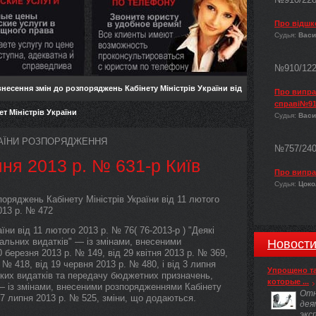
Про відшк
Судья:
Васи
№910/12
несення змін до розпоряджень Кабінету Міністрів України від
Про виправ
справі№91
нет Міністрів України
Судья:
Васи
КРАЇНИ РОЗПОРЯДЖЕННЯ
№757/24
пня 2013 р. № 631-р Київ
Про випра
Судья:
Цокол
оряджень Кабінету Міністрів України від 11 лютого
2013 р. № 472
ни від 11 лютого 2013 р. № 76( 76-2013-р ) "Деякі
альних видатків" — із змінами, внесеними
Новост
 березня 2013 р. № 149, від 29 квітня 2013 р. № 369,
 № 418, від 19 червня 2013 р. № 480, і від 3 липня
Упрощено т
яких видатків та передачу бюджетних призначень,
которые ...
 — із змінами, внесеними розпорядженнями Кабінету
Отн
 17 липня 2013 р. № 525, зміни, що додаються.
дея
экс