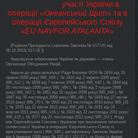
участі України в
операції «
Океанський Щит
» та в
операції Європейського Союзу
«
EU NAVFOR ATALANTA
»
{Рішення Президента схвалено Законом № 617-VII від
08.10.2013( 617-18 )}
Ураховуючи зобов'язання України як держави — члена
Організації Об'єднаних Націй,
беручи до уваги резолюції Ради Безпеки ООН № 1814 від 15
травня 2008 року( 995_h04 ), № 1816 від 2 червня 2008 року(
995_h12 ), № 1838 від 7 жовтня 2008 року( 995_h42 ), № 1844 від
20 листопада 2008 року( 995_h56 ), № 1846 від 2 грудня 2008
року( 995_h67 ), № 1851 від 16 грудня 2008 року( 995_h68 ), №
1897 від 30 листопада 2009 року( 995_i48 ), № 1918 від 27 квітня
2010 року( 995_i70 ), № 1950 від 23 листопада 2010 року( 995_j31
), № 1976 від 11 квітня 2011 року( 995_j49 ), № 2015 від 24
жовтня 2011 року( 995_k16 ), № 2020 від 22 листопада 2011 року(
995_k25 ), № 2077 від 21 листопада 2012 року( 995_l14 ), Угоду
між Європейським Союзом і Україною про визначення загальної
схеми участі України в операціях Європейського Союзу із
врегулювання криз ( 994_648 ), ратифіковану Законом України
від 6 березня 2008 року № 137-VI ( 137-17 ), та Угоду (у формі