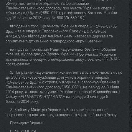
обміну листами) між Україною та Організацією
Північноатлантичного договору про участь України в операції
«
»( 950_027 ), ратифіковану Законом України
Океанський Щит
від 19 вересня 2013 року № 580-VI( 580-18 );
виходячи з того, що участь України в операції «
Океанський
» та в операції Європейського Союзу «
Щит
EU NAVFOR
» відповідає національним інтересам держави та
ATALANTA
сприятиме підтриманню міжнародного миру і безпеки,
на підставі пропозиції Ради національної безпеки і оборони
України, відповідно до Закону України «
Про участь України в
»( 613-14 )
міжнародних операціях з підтримання миру і безпеки
постановляю:
Направити національний контингент загальною чисельністю
1.
до 250 військовослужбовців для участі України в операції
«
» у строки, узгоджені зі стороною Організації
Океанський Щит
Північноатлантичного договору( 950_008 ), на період до 3 січня
2014 року, а також для участі України в операції Європейського
Союзу «
» на період з 3 січня до 5
EU NAVFOR ATALANTA
березня 2014 року.
Кабінету Міністрів України забезпечити направлення
2.
національного контингенту, зазначеного у статті 1 цього Указу.
Президент України
В. ЯНУКОВИЧ