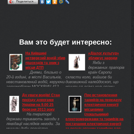
Поделиться…
Вам это будет интересно:
На Київщині
«Діалог культур»
нетверезий водій збив
зближує народи
Якби з
пішоходів та зник з
державних прапорів
місця ДТП
Днями, близько о
країн Європи
20-й годині, в місті Васильків,
скласти коло, вийшов би
невстановлений водій, керуючи
дивовижний калейдоскоп, що
автомобілем МОСКВИЧ 412,
міниться всіма кольорами
допустив наїзд на 27-річну
веселки. Якщо ж до такого
До уваги водіїв! Стан
Про встановлення
місцеву мешканку та з місця
феєричного різнобарвя додати
проїзду дорогами
тарифів на передачу
пригоди зник. Жінка переходила
ще й пісні, танці, музику ...
України на 9.00 25
електричної енергії
проїзну ...
березня 2013 року
місцевими
На території
(локальними)
держави тривають заходи з
електромережами та тарифів на
ліквідації наслідків негоди. За
постачання електричної енергії
минулу добу повністю
за регульованим тарифом для
відновлено рух транспортних
ПАТ „Вінницяобленерго”,