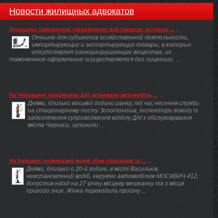
Новости жилищных адвокатов
Упрощено таможенное оформление для товаров, которые ...
Отныне для субъектов хозяйственной деятельности,
импортирующих и экспортирующих товары, в которых
отсутствуют озоноразрушающие вещества, их
таможенное оформление осуществляется без лицензии. ...
На Черкащині працівники ДАІ затримали автомобіль ...
Днями, близько восьмої години ранку, під час несення служби
на стаціонарному посту Золотоноша, інспектори взводу із
забезпечення супроводження відділу ДАІ з обслуговування
міста Черкаси, зупинили ...
На Київщині нетверезий водій збив пішоходів та ...
Днями, близько о 20-й годині, в місті Васильків,
невстановлений водій, керуючи автомобілем МОСКВИЧ 412,
допустив наїзд на 27-річну місцеву мешканку та з місця
пригоди зник. Жінка переходила проїзну ...