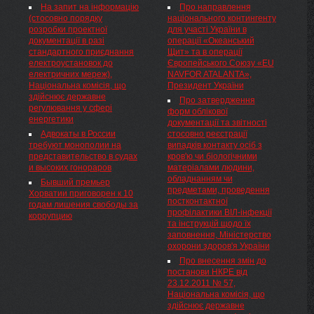
На запит на інформацію
Про направлення
засобів на території
Національна комісія, що
(стосовно порядку
національного контингенту
Вінницької, Івано-Франківської,
здійснює державне
розробки проектної
для участі України в
Київської, Тернопільської ...
регулювання у сфері енергетики
документації в разі
операції «Океанський
Про встановлення тарифів
стандартного приєднання
Щит» та в операції
на передачу електричної енергії
електроустановок до
Європейського Союзу «EU
місцевими (локальними)
електричних мереж),
NAVFOR ATALANTA»,
електромережами та тарифів
Національна комісія, що
Президент України
на постачання електричної
здійснює державне
енергії за регульованим
Про затвердження
регулювання у сфері
тарифом для ПАТ
форм облікової
енергетики
„Вінницяобленерго"
документації та звітності
Адвокаты в России
стосовно реєстрації
требуют монополии на
випадків контакту осіб з
представительство в судах
кров'ю чи біологічними
и высоких гонораров
матеріалами людини,
обладнанням чи
Бывший премьер
предметами, проведення
Хорватии приговорен к 10
постконтактної
годам лишения свободы за
профілактики ВІЛ-інфекції
коррупцию
та інструкцій щодо їх
заповнення, Міністерство
охорони здоров'я України
Про внесення змін до
постанови НКРЕ від
23.12.2011 № 57,
Національна комісія, що
здійснює державне