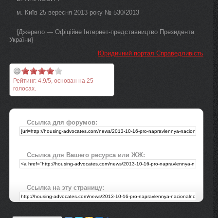
м. Київ 25 вересня 2013 року № 530/2013
{Джерело — Офіційне Інтернет-представництво Президента
України}
Юридичний портал Справедливість
Рейтинг:
4.9
/
5
, основан на
25
голосах.
Ссылка для форумов:
Ссылка для Вашего ресурса или ЖЖ:
Ссылка на эту страницу: