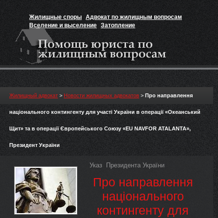
Жилищные споры
Адвокат по жилищным вопросам
Вселение и выселение
Затопление
Признание прав на жильё
Вакансии юриста
Жилищный адвокат
>
Новости жилищных адвокатов
>
Про направлення
національного контингенту для участі України в операції «Океанський
Щит» та в операції Європейського Союзу «EU NAVFOR ATALANTA»,
Президент України
Указ Президента України
Про направлення
національного
контингенту для