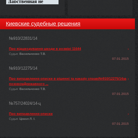
Киевские судебные решения
№910/22831/14
Про відшкодування шкоди в розмірі 11644
Судья:
Васильченко Т.В.
07.01.2015
№910/12275/14
Про виправлення описки в рішенні та наказіу справі№910/12275/14за
позовомДержавного ...
Судья:
Васильченко Т.В.
07.01.2015
№757/24024/14-ц
Про виправлення описки
Судья:
Цокол Л. І.
07.01.2015