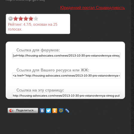
Юридичний портал Справедливість
Рейтинг:
4.7
/
5
, основан на
25
голосах.
Ссылка для форумов:
Ссылка для Вашего ресурса или ЖЖ:
Ссылка на эту страницу:
Поделиться…