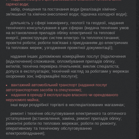
гарячої води;
забір, очищення та постачання води (реалізація хімічно-
зм'якшеної та хімічно-знесоленої води; підкачка холодної води);
діяльність у сфері інжинірингу, геології та геодезії, надання
технічного консультування в цих сферах (видача технічних умов
на встановлення приладів обліку електричної та теплової
енергії, реконструкцію систем електро- та теплопостачання;
проектні роботи; роботи пов'язані з приєднанням до електричних
та теплових мереж; узгодження проектної документації);
надання інших допоміжних комерційних послуг (підключення
(відключення) споживачів; опломбування приладів обліку,
ветилів; технічна перевірка лічильників; виклик спеціаліста;
допуск в експлуатацію; технічний нагляд за роботами у мережах
охоронних зон; інформаційні послуги);
вантажний автомобільний транспорт (надання послуг
автотранспортних засобів та спецтехніки);
надання в оренду й експлуатацію власного чи орендованого
нерухомого майна;
інші види роздрібної торгівлі в неспеціалізованих магазинах;
ремонт і технічне обслуговування електричного та оптичного
устаткування (встановлення, заміна, ремонт приладів обліку;
ремонтні роботи по теплових мережах; роботи по ремонту,
оперативному та технічному обслуговуванню
електрообладнання);