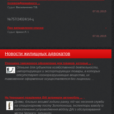
позовомДержавного ...
Судья:
Васильченко Т.В.
07.01.2015
№757/24024/14-ц
Про виправлення описки
Судья:
Цокол Л. І.
07.01.2015
Новости жилищных адвокатов
Упрощено таможенное оформление для товаров, которые ...
Отныне для субъектов хозяйственной деятельности,
импортирующих и экспортирующих товары, в которых
отсутствуют озоноразрушающие вещества, их
таможенное оформление осуществляется без лицензии. ...
На Черкащині працівники ДАІ затримали автомобіль ...
Днями, близько восьмої години ранку, під час несення служби
на стаціонарному посту Золотоноша, інспектори взводу із
забезпечення супроводження відділу ДАІ з обслуговування
міста Черкаси, зупинили ...