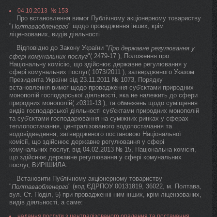
04.10.2013 № 153
Про встановлення вимог Публічному акціонерному товариству
"
" щодо провадження інших, крім
Полтаваобленерго
ліцензованих, видів діяльності
Відповідно до Закону України "
Про державне регулювання у
"( 2479-17 ), Положення про
сфері комунальних послуг
Національну комісію, що здійснює державне регулювання у
сфері комунальних послуг( 1073/2011 ), затвердженого Указом
Президента України від 23.11.2011 № 1073, Порядку
встановлення вимог щодо провадження суб'єктами природних
монополій господарської діяльності, яка не належить до сфери
природних монополій( z0311-13 ), та обмежень щодо суміщення
видів господарської діяльності суб'єктами природних монополій
та суб'єктами господарювання на суміжних ринках у сферах
теплопостачання, централізованого водопостачання та
водовідведення, затвердженого постановою Національної
комісії, що здійснює державне регулювання у сфері
комунальних послуг, від 04.02.2013 № 15, Національна комісія,
що здійснює державне регулювання у сфері комунальних
послуг, ВИРІШИЛА:
Встановити Публічному акціонерному товариству
"
" (код ЄДРПОУ 00131819, 36022, м. Полтава,
Полтаваобленерго
вул. Ст. Поділ, 5) при провадженні ним інших, крім ліцензованих,
видів діяльності, а саме:
надання послуги з централізованого опалення та постачання