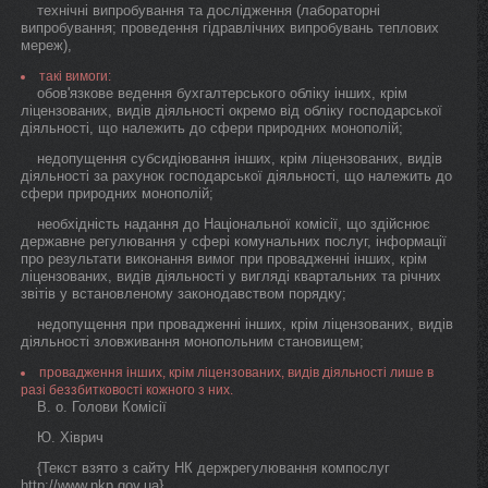
технічні випробування та дослідження (лабораторні
випробування; проведення гідравлічних випробувань теплових
мереж),
такі вимоги:
обов'язкове ведення бухгалтерського обліку інших, крім
ліцензованих, видів діяльності окремо від обліку господарської
діяльності, що належить до сфери природних монополій;
недопущення субсидіювання інших, крім ліцензованих, видів
діяльності за рахунок господарської діяльності, що належить до
сфери природних монополій;
необхідність надання до Національної комісії, що здійснює
державне регулювання у сфері комунальних послуг, інформації
про результати виконання вимог при провадженні інших, крім
ліцензованих, видів діяльності у вигляді квартальних та річних
звітів у встановленому законодавством порядку;
недопущення при провадженні інших, крім ліцензованих, видів
діяльності зловживання монопольним становищем;
провадження інших, крім ліцензованих, видів діяльності лише в
разі беззбитковості кожного з них.
В. о. Голови Комісії
Ю. Хіврич
{Текст взято з сайту НК держрегулювання компослуг
http://www.nkp.gov.ua}