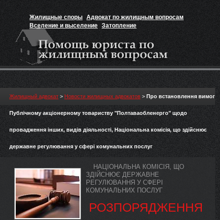
Жилищные споры
Адвокат по жилищным вопросам
Вселение и выселение
Затопление
Признание прав на жильё
Вакансии юриста
Жилищный адвокат
>
Новости жилищных адвокатов
>
Про встановлення вимог
Публічному акціонерному товариству "Полтаваобленерго" щодо
провадження інших, видів діяльності, Національна комісія, що здійснює
державне регулювання у сфері комунальних послуг
НАЦІОНАЛЬНА КОМІСІЯ, ЩО
ЗДІЙСНЮЄ ДЕРЖАВНЕ
РЕГУЛЮВАННЯ У СФЕРІ
КОМУНАЛЬНИХ ПОСЛУГ
РОЗПОРЯДЖЕННЯ