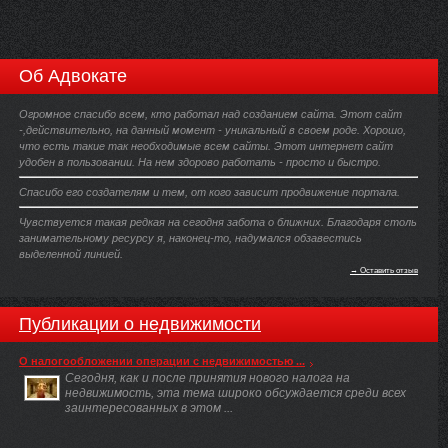
Об Адвокате
Огромное спасибо всем, кто работал над созданием сайта. Этот сайт
-,действительно, на данный момент - уникальный в своем роде. Хорошо,
что есть такие так необходимые всем сайты. Этот интернет сайт
удобен в пользовании. На нем здорово работать - просто и быстро.
Спасибо его создателям и тем, от кого зависит продвижение портала.
Чувствуется такая редкая на сегодня забота о ближних. Благодаря столь
занимательному ресурсу я, наконец-то, надумался обзавестись
выделенной линией.
→ Оставить отзыв
Публикации о недвижимости
О налогообложении операции с недвижимостью ...
Сегодня, как и после принятия нового налога на
недвижимость, эта тема широко обсуждается среди всех
заинтересованных в этом ...