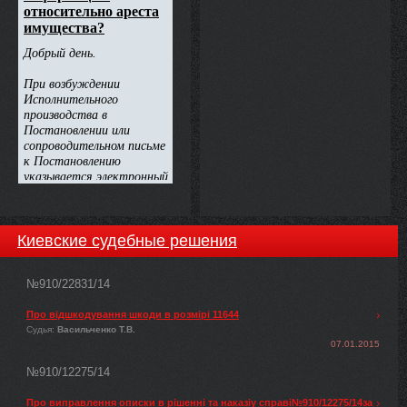
Киевские судебные решения
№910/22831/14
Про відшкодування шкоди в розмірі 11644
Судья:
Васильченко Т.В.
07.01.2015
№910/12275/14
Про виправлення описки в рішенні та наказіу справі№910/12275/14за