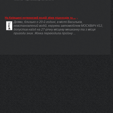
На Київщині нетверезий водій збив пішоходів та ...
Днями, близько о 20-й годині, в місті Васильків,
невстановлений водій, керуючи автомобілем МОСКВИЧ 412,
допустив наїзд на 27-річну місцеву мешканку та з місця
пригоди зник. Жінка переходила проїзну ...