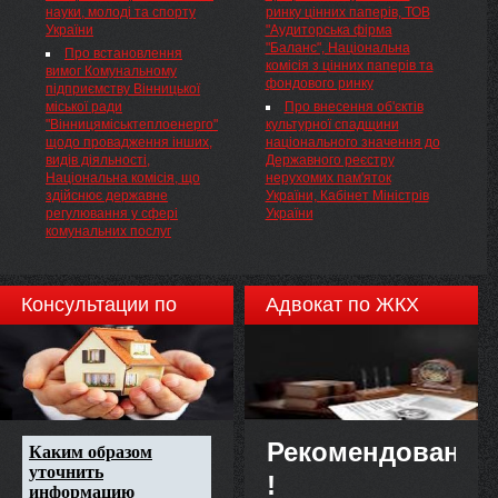
науки, молоді та спорту
ринку цінних паперів, ТОВ
Указом Президента України від
України
"Аудиторська фірма
12.03.2013 № 128, та плану
"Баланс", Національна
заходів щодо виконання у 2013
Про встановлення
комісія з цінних паперів та
році Загальнодержавної
вимог Комунальному
фондового ринку
програми адаптації
підприємству Вінницької
законодавства України до
міської ради
Про внесення об'єктів
законодавства Європейського
"Вінницяміськтеплоенерго"
культурної спадщини
Союзу( 157-2013-р ),
щодо провадження інших,
національного значення до
затвердженого
видів діяльності,
Державного реєстру
розпорядженням Кабінету
Національна комісія, що
нерухомих пам'яток
Міністрів України від 25.03.2013
здійснює державне
України, Кабінет Міністрів
№ 157, НАКАЗУЮ:
регулювання у сфері
України
комунальних послуг
Консультации по
Адвокат по ЖКХ
недвижимости
Рекомендовано
!