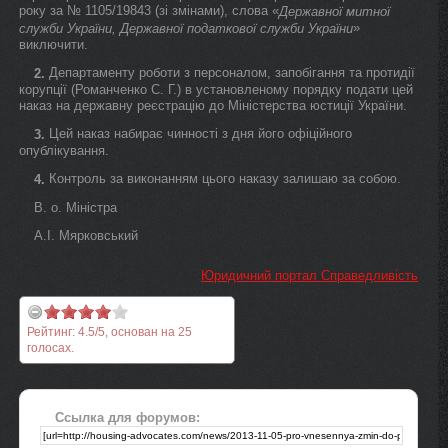
року за № 1105/19843 (зі змінами), слова «
Державної митної
»
служби України, Державної податкової служби України
виключити.
Департаменту роботи з персоналом, запобігання та протидії
2.
корупції (Романченко С. Г.) в установленому порядку подати цей
наказ на державну реєстрацію до Міністерства юстиції України.
Цей наказ набирає чинності з дня його офіційного
3.
опублікування.
Контроль за виконанням цього наказу залишаю за собою.
4.
В. о. Міністра
А.І. Мярковський
Юридичний портал Справедливість
Рейтинг:
4.5
/
5
, основан на
25
голосах.
Ссылка для форумов: