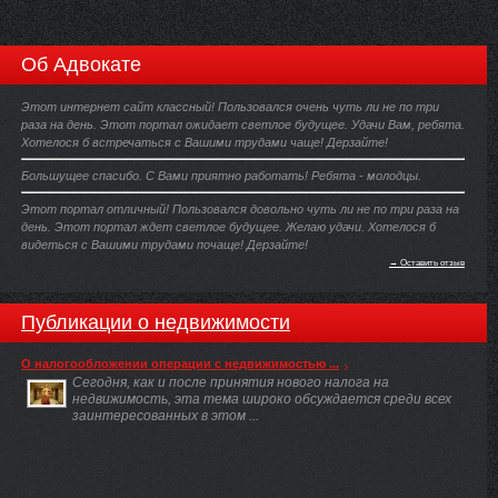
Об Адвокате
Этот интернет сайт классный! Пользовался очень чуть ли не по три
раза на день. Этот портал ожидает светлое будущее. Удачи Вам, ребята.
Хотелося б встречаться с Вашими трудами чаще! Дерзайте!
Большущее спасибо. С Вами приятно работать! Ребята - молодцы.
Этот портал отличный! Пользовался довольно чуть ли не по три раза на
день. Этот портал ждет светлое будущее. Желаю удачи. Хотелося б
видеться с Вашими трудами почаще! Дерзайте!
→ Оставить отзыв
Публикации о недвижимости
О налогообложении операции с недвижимостью ...
Сегодня, как и после принятия нового налога на
недвижимость, эта тема широко обсуждается среди всех
заинтересованных в этом ...