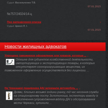
Судья:
Васильченко Т.В.
07.01.2015
№757/24024/14-ц
Про виправлення описки
Судья:
Цокол Л. І.
07.01.2015
Новости жилищных адвокатов
Упрощено таможенное оформление для товаров, которые ...
Отныне для субъектов хозяйственной деятельности,
импортирующих и экспортирующих товары, в которых
отсутствуют озоноразрушающие вещества, их
таможенное оформление осуществляется без лицензии. ...
На Черкащині працівники ДАІ затримали автомобіль ...
Днями, близько восьмої години ранку, під час несення служби
на стаціонарному посту Золотоноша, інспектори взводу із
забезпечення супроводження відділу ДАІ з обслуговування
міста Черкаси, зупинили ...