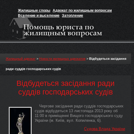
Жилищные споры
Адвокат по жилищным вопросам
Вселение и выселение
Затопление
Признание прав на жильё
Вакансии юриста
Жилищный адвокат
>
Новости жилищных адвокатов
>
Відбудеться засідання
ради суддів господарських судів
Відбудеться засідання ради
суддів господарських судів
Чергове засідання ради суддів господарських
судів відбудеться 13 листопада 2013 року об
11:00 в приміщенні Вищого господарського суду
України (м. Киїів, вул. Копиленка, 6).
Судова Влада України