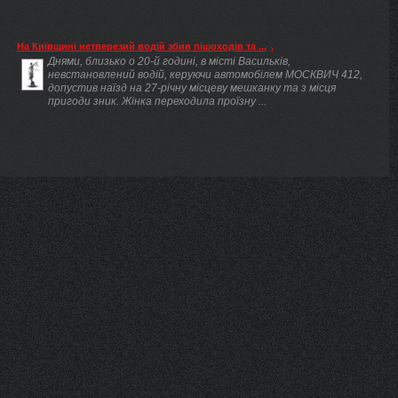
На Київщині нетверезий водій збив пішоходів та ...
Днями, близько о 20-й годині, в місті Васильків,
невстановлений водій, керуючи автомобілем МОСКВИЧ 412,
допустив наїзд на 27-річну місцеву мешканку та з місця
пригоди зник. Жінка переходила проїзну ...