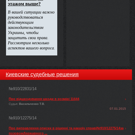
Киевские судебные решения
№910/22831/14
Про відшкодування шкоди в розмірі 11644
Судья:
Васильченко Т.В.
07.01.2015
№910/12275/14
Про виправлення описки в рішенні та наказіу справі№910/12275/14за
позовомДержавного ...