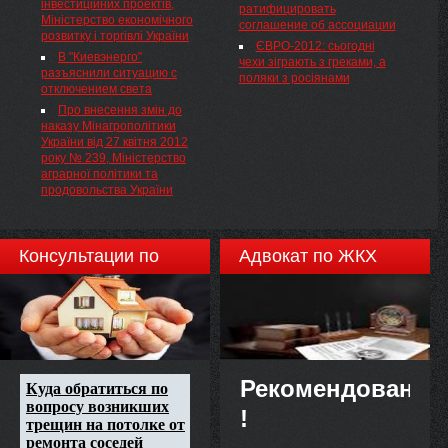
інвестиційних проектів,
України постановляє: 1.
ратифицировать
Міністерство економічного
Прийняти за основу проект
соглашение об ассоциации
розвитку і торгівлі України
Закону України про внесення
ЄВРО-2012: сьогодні
змін до деяких законодавчих
В "Киевэнерго"
чехи зіграють з греками, а
актів України у зв'язку з
разъяснили ситуацию с
поляки з росіянами
прийняттям Закону України
отключением света
"Про інформацію" (у новій
Про внесення змін до
редакції) та Закону України
наказу Мінагрополітики
"Про доступ до публічної
України від 27 квітня 2012
інформації" (реєстр. № 10455),
року № 239, Міністерство
поданий Кабінетом Міністрів
аграрної політики та
України.
продовольства України
Консультации по
Адвокат по ЖКХ
недвижимости
Рекомендовано
!