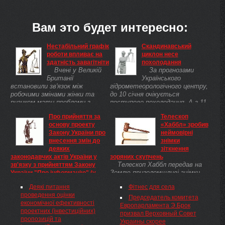
Вам это будет интересно:
Нестабільний графік
Скандинавський
роботи впливає на
циклон несе
здатність завагітніти
похолодання
Вчені у Великій
За прогнозами
Британії
Українського
встановили зв'язок між
гідрометеорологічного центру,
робочими змінами жінки та
до 10 січня очікується
ризиком мати проблеми з
поступове похолодання. А з 11
заплідненням.
січня з Балканського
Про прийняття за
Телескоп
півострова на територію
основу проекту
«Хаббл» зробив
України прийдуть теплі
Закону України про
неймовірні
повітряні маси, ...
внесення змін до
знімки
деяких
зіткнення
законодавчих актів України у
зоряних скупчень
Телескоп Хаббл передав на
зв'язку з прийняттям Закону
Землю приголомшливі знімки,
України "Про інформацію" (у
на яких помітно два зоряних
новій редакції) та Закону України
Деякі питання
Фітнес для села
кластера, що, найімовірніше,
"Про доступ до публічної
проведення оцінки
знаходяться на ранніх етапах
інформації", Верховна Рада
Председатель комитета
економічної ефективності
злиття.
України
Европарламента Э.Брок
проектних (інвестиційних)
ПОСТАНОВА Верховної
призвал Верховный Совет
пропозицій та
Ради України Верховна Рада
Украины скорее