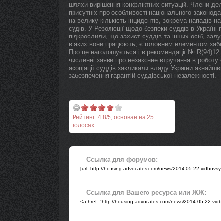
шляхи вирішення конфліктних ситуацій. Члени дел
присутніх про особливості національного законода
на велику кількість інцидентів, зокрема нападів 
судів. У Резолюції щодо безпеки суддів в Україні 
підкреслили, що захист суддів та інших осіб, зал
в яких вони працюють, є головним елементом заб
Про це наголошується і в рекомендації № R(94)12
численні заяви про незаконне втручання в роботу
асоціації суддів закликали владу України якнайшв
забезпечення гарантій суддівської незалежності.
Рейтинг:
4.8
/
5
, основан на
25
голосах.
Ссылка для форумов:
Ссылка для Вашего ресурса или ЖЖ: