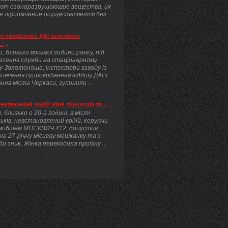
ют озоноразрушающие вещества, их
е оформление осуществляется без
.
і працівники ДАІ затримали
..
, близько восьмої години ранку, під
несення служби на стаціонарному
у Золотоноша, інспектори взводу із
печення супроводження відділу ДАІ з
ння міста Черкаси, зупинили ...
нетверезий водій збив пішоходів та ...
, близько о 20-й годині, в місті
ьків, невстановлений водій, керуючи
мобілем МОСКВИЧ 412, допустив
 на 27-річну місцеву мешканку та з
ди зник. Жінка переходила проїзну ...