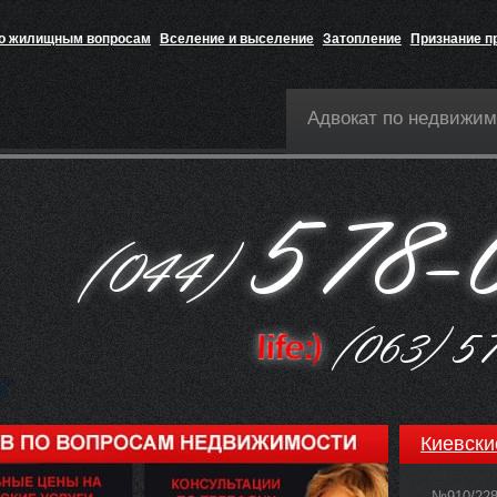
по жилищным вопросам
Вселение и выселение
Затопление
Признание п
Адвокат по недвижим
Киевски
№910/22