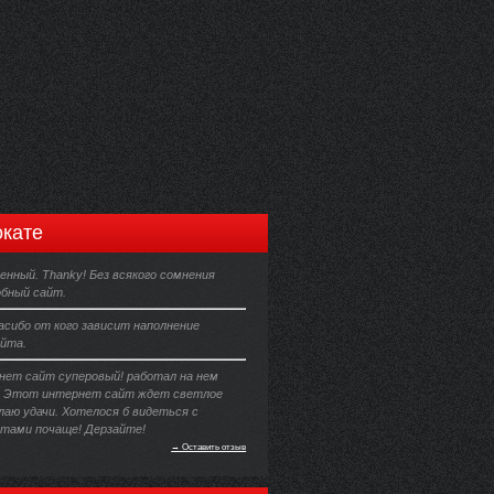
кате
енный. Thanky! Без всякого сомнения
обный сайт.
асибо от кого зависит наполнение
йта.
ет сайт суперовый! работал на нем
. Этот интернет сайт ждет светлое
лаю удачи. Хотелося б видеться с
тами почаще! Дерзайте!
→ Оставить отзыв