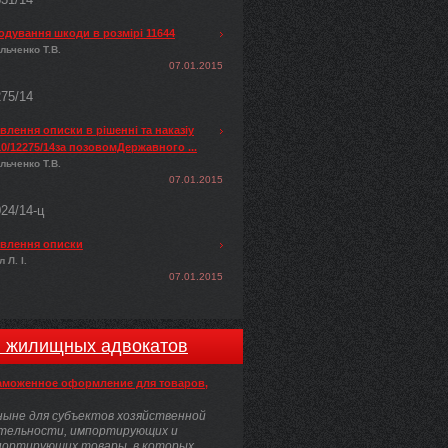
одування шкоди в розмірі 11644
льченко Т.В.
07.01.2015
275/14
лення описки в рішенні та наказіу
0/12275/14за позовомДержавного ...
льченко Т.В.
07.01.2015
024/14-ц
влення описки
 Л. І.
07.01.2015
и жилищных адвокатов
аможенное оформление для товаров,
ыне для субъектов хозяйственной
тельности, импортирующих и
портирующих товары, в которых