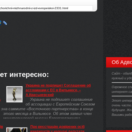
Об Адво
ет интересно:
Сайт - обалд
нужный и уд
Украина не подпишет Соглашение об
Огромное сп
ассоциации с ЕС в Вильнюсе, –
интернет са
А.Квасьневский
Украина не подпишет соглашение
а
Этот интерн
об ассоциации с Европейским Союзом
очень часто
 з
на саммите «Восточного партнерства» в конце
будущее. Же
этого месяца в Вильнюсе. Об этом заявил член
Вашими рабо
мониторинговой миссии Европарламента ...
ів
Про реєстрацію довірених осіб
кандидатів у народні депутати