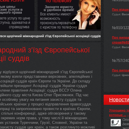
Про відшк
Судья:
Васи
№910/12
вся щорічний міжнародний з’їзд Європейської асоціації суддів
Про виправ
справі№91
Судья:
Васи
родний з’їзд Європейської
ії суддів
№757/24
Про випра
у відбувся щорічний міжнародний з’їзд Європейської
Судья:
Цокол
в якому взяли представники верховних, апеляційних і
соціацій суддів країн Європи та України. До складу
увійшли президент Асоціації суддів України суддя
лени правління Асоціації: суддя ВССУ Олена
ійного суду міста Києва Олег Присяжнюк. Під час
Новост
 особливу увагу на питання захисту суддів та
ейських країнах у процесі відправлення правосуддя.
впраці та запропоновано провести в країнах Європи,
Упрощено т
ї, спільні конференції, адже обговорення у такому
которые ...
 окремих норм права, у тому числі й міжнародних.
Отн
х установ Туреччини, Грузії, Словенії, України та
дея
захисту суддів цих країн, а також розглянуто можливі
экс