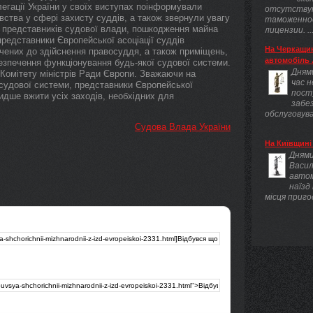
егації України у своїх виступах поінформували
отсутству
вства у сфері захисту суддів, а також звернули увагу
таможенно
на представників судової влади, пошкодження майна
лицензии. ..
представники Європейської асоціації суддів
На Черкащин
учених до здійснення правосуддя, а також приміщень,
автомобіль .
езпечення функціонування будь-якої судової системи.
Днями
 Комітету міністрів Ради Європи. Зважаючи на
час 
 судової системи, представники Європейської
пост
идше вжити усіх заходів, необхідних для
забез
обслуговува
Судова Влада України
На Київщині 
Днями
Васил
авто
наїзд
місця приго