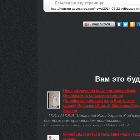
Ссылка на эту страницу:
Поделиться…
Вам это буд
Про призначення позачергових виборів
Оленівського сільського голови
(Оленівська сільська рада Балтського
району Одеської області), Верховна Рад
України
ПОСТАНОВА Верховної Ради України У зв’язку
достроковим припиненням повноважень
Оленівського сільського голови Цибуха М. А.
(Оленівська сільська рада Балтського району
Анонс! Відбудеться засідання Ради судд
Одеської області) та відповідно до пункту 30
України