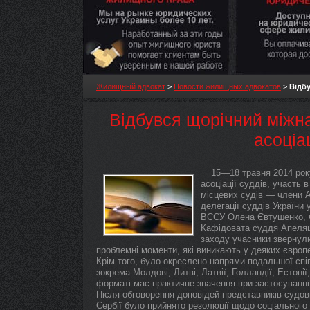
Жилищный адвокат
>
Новости жилищных адвокатов
>
Відбу
Відбувся щорічний міжна
асоціац
15—18 травня 2014 рок
асоціації суддів, участь 
місцевих судів — члени А
делегації суддів України 
ВССУ Олена Євтушенко, ч
Кафідовата суддя Апеляц
заходу учасники звернули
проблемні моменти, які виникають у деяких європ
Крім того, було окреслено напрями подальшої спі
зокрема Молдові, Литві, Латвії, Голландії, Естоні
форматі має практичне значення при застосуванні
Після обговорення доповідей представників судови
Сербії було прийнято резолюції щодо соціального 