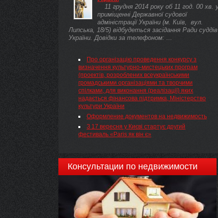
частини першої статті 85 Конституції України(
11 грудня 2014 року об 11 год. 00 хв. 
254к/96-ВР ), частини третьої статті 14,
приміщенні Державної судової
частин першої та п’ятої статті 15, статей 60
адміністрації України (м. Київ, вул.
61 Закону України "Про вибори депутатів
Липська, 18/5) відбудеться засідання Ради суддів
Верховної Ради Автономної Республіки Крим,
України. Довідки за телефоном: ...
місцевих рад та сільських, селищних, міських
голів"( 2487-17 ) Верховна Рада України
постановляє:
Про організацію проведення конкурсу з
визначення культурно-мистецьких програм
(проектів, розроблених всеукраїнськими
громадськими організаціями та творчими
спілками, для виконання (реалізації) яких
надається фінансова підтримка, Міністерство
культури України
Оформление документов на недвижимость
З 17 вересня у Києві стартує другий
фестиваль «Paris як він є»
Консультации по недвижимости