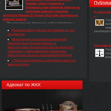
Публика
у
України, зареєстрованих в
одномандатних виборчих округах на
,
повторних виборах народних
О налогооб
депутатів України 15 грудня 2013 року, Центральна
...
виборча комісія
Сег
Про реєстрацію довірених осіб кандидатів у
нал
народні депутати України, зареєстрованих в
шир
Россияне смогут учиться за рубежом за счет
одномандатних виборчих округах на повторних
заинтересов
государства
виборах народних депутатів України 15 грудня
2013 року
Меморандум про взаєморозуміння між
Міністерством оборони України та
Что лучше а
Міністерством оборони Королівства Данія про
Раз
співпрацю у сфері авіаційних перевезень,
(аг
Міністерство оборони УкраїниМЕМОРАНДУМ
воп
У Євросоюзі планують призупинити квоти на
викиди вуглецю
Адвокат по ЖКХ