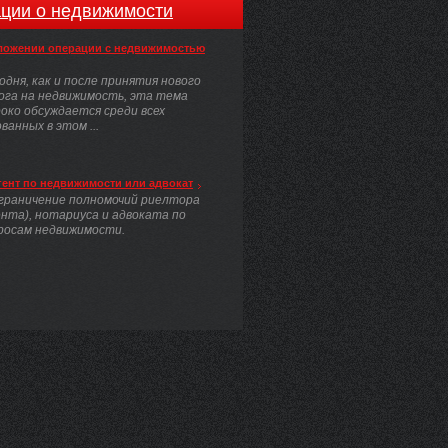
ции о недвижимости
ложении операции с недвижимостью
одня, как и после принятия нового
ога на недвижимость, эта тема
око обсуждается среди всех
анных в этом ...
гент по недвижимости или адвокат
граничение полномочий риелтора
ента), нотариуса и адвоката по
росам недвижимости.