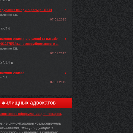
одування шкоди в розмірі 11644
льченко Т.В.
07.01.2015
275/14
лення описки в рішенні та наказіу
0/12275/14за позовомДержавного ...
льченко Т.В.
07.01.2015
024/14-ц
влення описки
 Л. І.
07.01.2015
и жилищных адвокатов
аможенное оформление для товаров,
ыне для субъектов хозяйственной
тельности, импортирующих и
портирующих товары, в которых