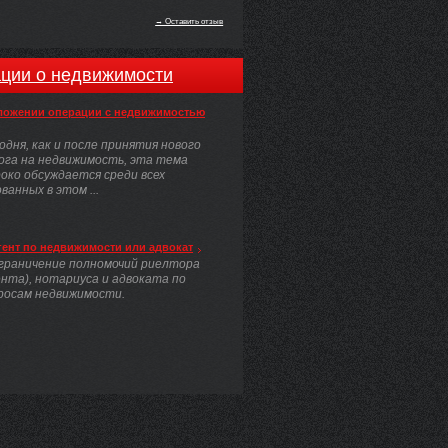
→ Оставить отзыв
ции о недвижимости
ложении операции с недвижимостью
одня, как и после принятия нового
ога на недвижимость, эта тема
око обсуждается среди всех
анных в этом ...
гент по недвижимости или адвокат
граничение полномочий риелтора
ента), нотариуса и адвоката по
росам недвижимости.