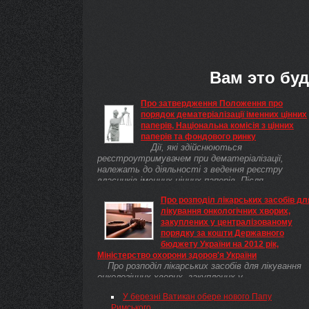
Вам это буд
Про затвердження Положення про
порядок дематеріалізації іменних цінних
паперів, Національна комісія з цінних
паперів та фондового ринку
Дії, які здійснюються
реєстроутримувачем при дематеріалізації,
належать до діяльності з ведення реєстру
власників іменних цінних паперів. Після
депонування глобального сертифіката обіг
Про розподіл лікарських засобів дл
іменних ...
лікування онкологічних хворих,
закуплених у централізованому
порядку за кошти Державного
бюджету України на 2012 рік,
Міністерство охорони здоров'я України
Про розподіл лікарських засобів для лікування
онкологічних хворих, закуплених у
централізованому порядку за кошти Державного
У березні Ватикан обере нового Папу
бюджету України на 2012 рік
Римського