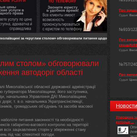
Про відшк
Судья:
Васи
№910/12
иколаївщині за «круглим столом» обговорювали питання щодо
Про виправ
справі№91
Судья:
Васи
глим столом» обговорювали
№757/24
ення автодоріг області
Про випра
Судья:
Цокол
алі Миколаївської обласної державної адміністрації
тю губернатора Миколаївщини, його заступника,
ади, начальника Управління ДАІ Миколаївщини,
оріг, т. в.о. начальника Укратрансінспекції,
Новост
зників, громадських об’єднань та засобів масової
Упрощено т
наболіле питання законності та необхідності
которые ...
ксів габаритно-вагового контролю на території
Отн
я всіх зацікавлених сторін у збереженні стану
дея
нь під час спекотної погоди.
экс