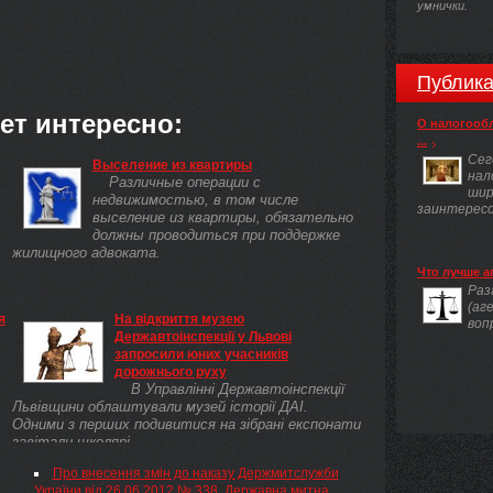
умнички.
Публика
ет интересно:
О налогооб
...
Сег
Выселение из квартиры
нал
Различные операции с
шир
недвижимостью, в том числе
заинтересов
выселение из квартиры, обязательно
должны проводиться при поддержке
жилищного адвоката.
Что лучше а
Раз
(аг
я
На відкриття музею
воп
Державтоінспекції у Львові
запросили юних учасників
дорожнього руху
В Управлінні Державтоінспекції
Львівщини облаштували музей історії ДАІ.
Одними з перших подивитися на зібрані експонати
завітали школярі.
Про внесення змін до наказу Держмитслужби
України від 26.06.2012 № 338, Державна митна