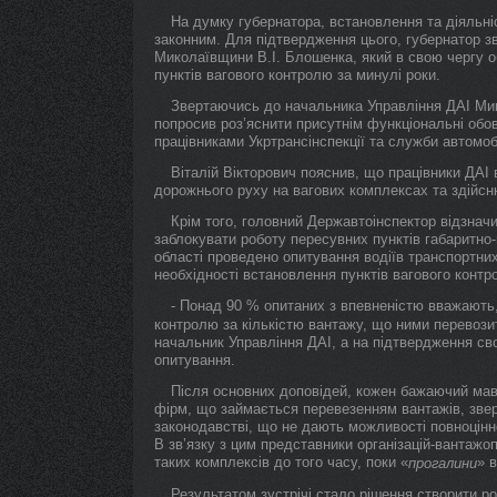
На думку губернатора, встановлення та діяльні
законним. Для підтвердження цього, губернатор з
Миколаївщини В.І. Блошенка, який в свою чергу о
пунктів вагового контролю за минулі роки.
Звертаючись до начальника Управління ДАІ Ми
попросив роз’яснити присутнім функціональні обов’
працівниками Укртрансінспекції та служби автомоб
Віталій Вікторович пояснив, що працівники ДАІ
дорожнього руху на вагових комплексах та здійсн
Крім того, головний Державтоінспектор відзначи
заблокувати роботу пересувних пунктів габаритно
області проведено опитування водіїв транспортни
необхідності встановлення пунктів вагового контр
- Понад 90 % опитаних з впевненістю вважають,
контролю за кількістю вантажу, що ними перевозит
начальник Управління ДАІ, а на підтвердження св
опитування.
Після основних доповідей, кожен бажаючий мав 
фірм, що займається перевезенням вантажів, зверн
законодавстві, що не дають можливості повноцінн
В зв’язку з цим представники організацій-вантажо
таких комплексів до того часу, поки «
» 
прогалини
Результатом зустрічі стало рішення створити р