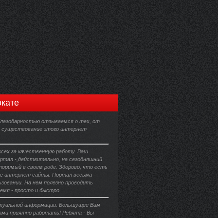
кате
благодарностью отзываемся о тех, от
т существование этого интернет
всех за качественную работу. Ваш
ртал -,действительно, на сегодняшний
торимый в своем роде. Здорово, что есть
е интернет сайты. Портал весьма
ьзовании. На нем полезно проводить
емя - просто и быстро.
ктуальной информации. Большущее Вам
Вами приятно работать! Ребята - Вы