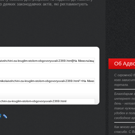
до деяких законодавчих актів, які регламентують
Об Адво
С огромной 
кого зависи
портала.
Благодарим 
интернет по
день - непов
такие нужны
удобен в пол
свободное вр
Как много а
спасибо. С 