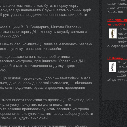
отсутству
сть таких комплексів має бути, в першу чергу
таможенно
вернувся до начальника Служби автомобільних доріг
лицензии. ..
бґрунтував та повідомив основні показники роботи
На Черкащин
автомобіль .
колаївщини В. В. Бондарнка, Микола Петрович
Днями
язки інспекторів ДАІ, які несуть службу спільно з
час 
ільних доріг.
пост
забез
 в межах свої компетенції лише забезпечують безпеку
обслуговува
юють зупинку транспортних засобів.
в, що зважаючи на кілька спроб активістів
На Київщині 
-вагового контролю, працівниками Управління ДАІ
Днями
х засобі з метою визначення їх думку, щодо
Васил
олю.
авто
наїзд
 що основні «
» доріг — вантажівки, а для
руйнівники
місця приго
ься, дійсно необхідні вагові комплекси, — відзначив
оїх слів продемонстрував відеоролик проведення
змогу внести корективи та пропозиції. Юрист однієї з
ула увагу присутніх на деякі недоліки в
о та законно працювати пунктам вагового контролю.
перевізників, виступили за тимчасову заборону роботи
в законі не будуть виключені.
обочу комісію для розробки та подання до Кабінету