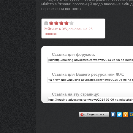
міністрів України пропозицій щодо внесення змін 
перевезення вантажів.
Рейтинг:
4.9
/
5
, основан на
25
голосах.
Ссылка для форумов:
Ссылка для Вашего ресурса или ЖЖ:
Ссылка на эту страницу:
Поделиться…