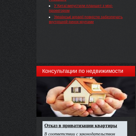
У Китаї випустили планшет з міні-
проектором
Українські аграрії повністю забезпечать
внутрішній ринок крупами
Консультации по недвижимости