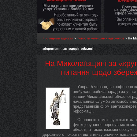
Жилищный адвокат
>
Новости жилищных адвокатов
>
На М
збереження автодоріг області
На Миколаївщині за «кру
питання щодо збереж
Учора, 5 червня, в конференц-з
відбулась робоча нарада за учас
голови Миколаївської обласної р
начальника Служби автомобільних д
представників фірм вантажопереві
інформації.
Основною темою зустрічі стало 
функціонування пересувних компле
області, а також взаємопорозумінн
дорожнього покриття від впливу значних навантаже