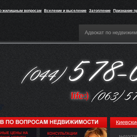
по жилищным вопросам
Вселение и выселение
Затопление
Признание п
Адвокат по недвижим
Киевски
№910/22