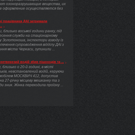
ют озоноразрушающие вещества, их
е оформление осуществляется без
.
і працівники ДАІ затримали
..
, близько восьмої години ранку, під
несення служби на стаціонарному
у Золотоноша, інспектори взводу із
печення супроводження відділу ДАІ з
ння міста Черкаси, зупинили ...
нетверезий водій збив пішоходів та ...
, близько о 20-й годині, в місті
ьків, невстановлений водій, керуючи
мобілем МОСКВИЧ 412, допустив
 на 27-річну місцеву мешканку та з
ди зник. Жінка переходила проїзну ...