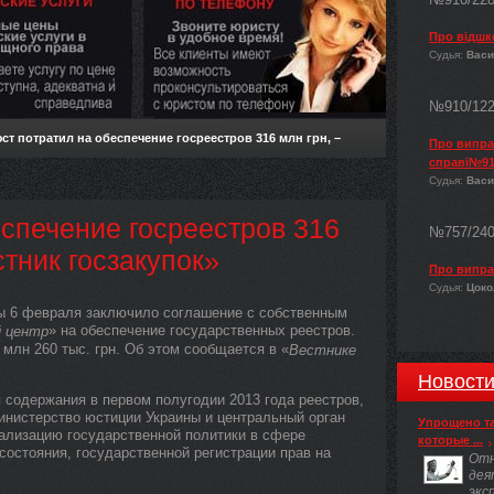
Про відшк
Судья:
Васи
№910/12
т потратил на обеспечение госреестров 316 млн грн, –
Про виправ
справі№91
Судья:
Васи
спечение госреестров 316
№757/24
стник госзакупок»
Про випра
Судья:
Цокол
ы 6 февраля заключило соглашение с собственным
» на обеспечение государственных реестров.
 центр
млн 260 тыс. грн. Об этом сообщается в «
Вестнике
Новост
 содержания в первом полугодии 2013 года реестров,
нистерство юстиции Украины и центральный орган
Упрощено т
еализацию государственной политики в сфере
которые ...
состояния, государственной регистрации прав на
Отн
дея
экс