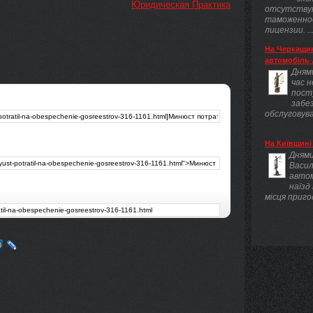
Юридическая Практика
отсутству
таможенно
лицензии. ..
На Черкащин
автомобіль .
Днями
час 
пост
забез
обслуговува
На Київщині 
Днями
Васил
авто
наїзд
місця приго