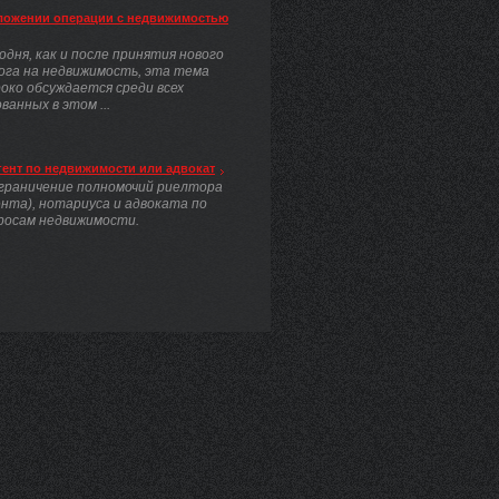
ложении операции с недвижимостью
одня, как и после принятия нового
ога на недвижимость, эта тема
око обсуждается среди всех
анных в этом ...
гент по недвижимости или адвокат
граничение полномочий риелтора
ента), нотариуса и адвоката по
росам недвижимости.