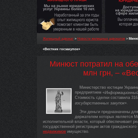
Жилищный адвокат
>
Новости жилищных адвокатов
>
Минюс
«Вестник госзакупок»
Минюст потратил на обе
млн грн, – «Ве
Министерство юстиции Украин
предприятием «
Информационный
Стоимость сделки составила 316 
».
государственных закупок
Эти деньги предназначены для
держателем которых является Ми
исполнительной власти, который обеспечивает р
государственной регистрации актов гражданского 
недвижимое
имущество.