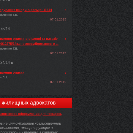
одування шкоди в розмірі 11644
льченко Т.В.
07.01.2015
275/14
лення описки в рішенні та наказіу
0/12275/14за позовомДержавного ...
льченко Т.В.
07.01.2015
024/14-ц
влення описки
 Л. І.
07.01.2015
и жилищных адвокатов
аможенное оформление для товаров,
ыне для субъектов хозяйственной
тельности, импортирующих и
портирующих товары, в которых