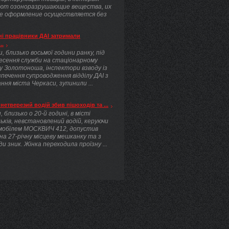
ют озоноразрушающие вещества, их
е оформление осуществляется без
.
і працівники ДАІ затримали
..
, близько восьмої години ранку, під
несення служби на стаціонарному
у Золотоноша, інспектори взводу із
печення супроводження відділу ДАІ з
ння міста Черкаси, зупинили ...
нетверезий водій збив пішоходів та ...
, близько о 20-й годині, в місті
ьків, невстановлений водій, керуючи
мобілем МОСКВИЧ 412, допустив
 на 27-річну місцеву мешканку та з
ди зник. Жінка переходила проїзну ...