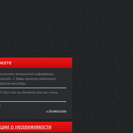
кате
личество актуальной информации.
пасибо. С Вами приятно работать!
 просто молодцы.
!!! Все что вы делаете для нас очень
!
→ Оставить отзыв
ции о недвижимости