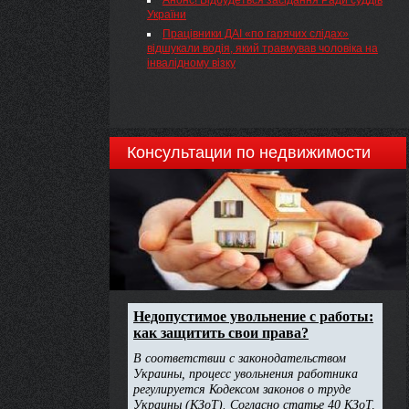
Анонс! Відбудеться засідання Ради суддів
України
Працівники ДАІ «по гарячих слідах»
відшукали водія, який травмував чоловіка на
інвалідному візку
Консультации по недвижимости