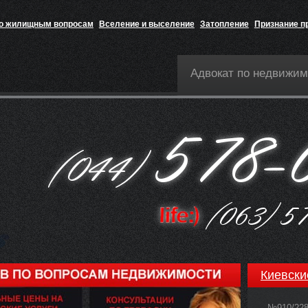
по жилищным вопросам
Вселение и выселение
Затопление
Признание п
Адвокат по недвижим
Киевски
№910/22