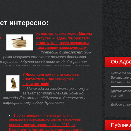
ет интересно:
т
Художник-карикатурист Микола
О
Капуста: «Гадаю, гумористами
стають. Але, треба зауважити,
таки спершу народжуються»
о
Усередині сумнозвісних 90-х
років минулого століття темною донецькою
Об Адво
т
вулицею дибуляв пізній перехожий. Аж раптом
йому назустріч двоє типів, які навіть не стали
морочитися із прелюдією на кшталт ...
Огромное ко
У Ярославлі пом'янули хокеїстів
Большущее с
«Локомотиву», що загинули в
Ребята - Вы
авіакатастрофі
Панахида за загиблими рік тому в
Друзья класс
авіакатастрофі членами хокейної
важно!!!
команди Локомотив відбулася в Успенському
кафедральному соборі Ярославля.
Доброе утро
Про затвердження Зміни до Плану
діяльності Національної комісії, з підготовки
Публика
проектів регуляторних актів на 2013 рік,
Національна комісія, що здійснює державне