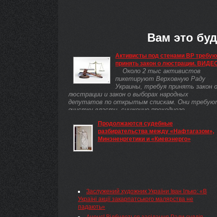
Вам это буд
Активисты под стенами ВР требую
принять закон о люстрации. ВИДЕ
Около 2 тыс активистов
пикетируют Верховную Раду
Украины, требуя принять закон 
люстрации и закон о выборах народных
депутатов по открытым спискам. Они требую
очистку власти, снижение проходного ...
Продолжаются судебные
разбирательства между «Нафтагазом»,
Минэненргетики и «Киевэнерго»
Заслужений художник України Іван Ілько: «В
Україні акції закарпатського малярства не
падають»