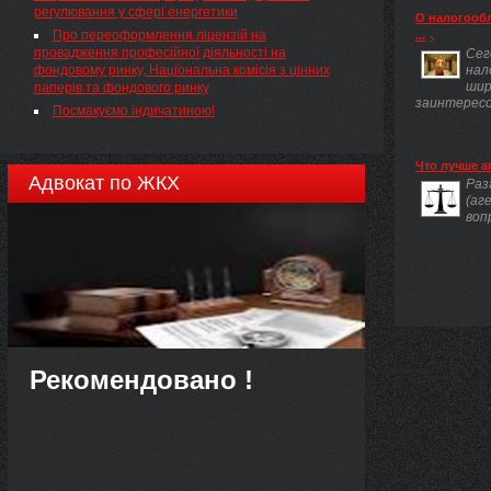
регулювання у сфері енергетики
О налогооб
Про переоформлення ліцензій на
...
провадження професійної діяльності на
Сег
фондовому ринку, Національна комісія з цінних
нал
шир
паперів та фондового ринку
заинтересов
Посмакуємо індичатиною!
Что лучше а
Адвокат по ЖКХ
Раз
(аг
воп
Рекомендовано !